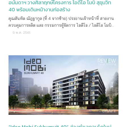
อนันดาฯ วางศิลาฤกษ์โครงการ ไอดีโอ โมบิ สุขุมวิท
40 พร้อมเดินหน้างานก่อสร้าง
คุณสันทัด ณัฎฐากุล (ที่ 4 จากซ้าย) ประธานเจ้าหน้าที่ สายงาน
ควบคุมการผลิต และ กรรมการผู้จัดการ ไอดีโอ / ไอดีโอ โมบิ
เป็นประธานในพิธีวางศิลาฤกษ์งานก่อสร้างโครงการ ไอดีโอ โมบิ
9 พ.ค. 2561
สุขุมวิท 40 (IDEO Mobi Sukhumvit 40) พร้อมด้วย คุณวิโรจน์
กัปปิยจรรยา (ที่ 3 จากซ้าย) ประธานเจ้าหน้าที่ สายงานการ
พัฒนาประสิทธิภาพ บริษัท อนันดา ดีเวลลอปเม้นท์ จำกัด
(มหาชน) ร่วมกับ คุณธงชัย เตชะเสาวภาคย์ (ที่ 3 จากขวา) ผู้
อำนวยการโครงการ บริษัท เฮลิกซ์ จำกัด พร้อมคณะผู้บริหาร
และพนักงาน ร่วมพิธีเพื่อความเป็นสิริมงคลต่อโครงการและผู้อยู่
อาศัย โดยโครงการ ไอดีโอ โมบิ สุขุมวิท 40 เป็นโครงการ
คอนโดมิเนียมแบบ Low Rise สูง 8 ชั้น จำนวน 2 อาคาร ตั้งอยู่บน
ทำเลศักยภาพใจกลางเมือง บน ซอย สุขุมวิท 40 เดินทางสะดวก
สบาย ทั้งสามารถเชื่อมต่อถนนสุขุมวิทและถนนพระราม4 ได้อย่าง
ง่ายดาย เพียง 600 เมตรจากรถไฟฟ้า BTS สถานีเอกมัย และทาง
พิเศษเฉลิมมหานคร พร้อมเต็มอิ่มกับอิสระแห่งการพักผ่อนบน
พื้นที่ส่วนกลาง ภายใต้คอนเซ็ปต์ Future and Nature ให้ความ
“Ideo Mobi Sukhumvit 40” ส่องทำเลคอนโดใหม่