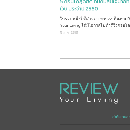
5 คอนโดสุดฮิต ที่มีคนสนใจมากที่
เว็บ ประจำปี 2560
ในรอบหนึ่งปีที่ผ่านมา พวกเราทีมงาน 
Your Living ได้มีโอกาสไปทำรีวิวคอนโด
หลายๆ แบรนด์ หลากดีไซน์ ไม่ว่าจะเป็
5 ม.ค. 2561
Low Rise, คอนโด High Rise ตลอดจน
เกาะแนวรถไฟฟ้าทั่วกรุงเทพฯ และปริ
ให้แฟนๆ ได้ชมกันไม่ต่ำกว่า 40 ที่ ซึ่ง 
ต่อไปนี้ คือคอนโดที่มีผู้อ่านสนใจมากที่ส
วัดจากยอดไลค์และแชร์ในแฟนเพจเฟซบุ๊
ถึงจำนวนผู้เข้าอ่านในเว็บไซต์ของเรา มาด
กว่าค่ะว่าจะมีคอนโดไหนบ้าง จะใช่หลังที่
ใจคุณหรือเปล่า ตามมาดูได้เลย.. คอนโด
HALLMARK งามวงศ์วาน สำหรับโครงการแรกที่
มีผู้อ่านสนใจคลิกเข้ามามากที่สุดก็คือ H
งามวงศ์วาน เป็นคอนโด Low Rise สูง 8 
อาคาร ล้อมรอบ Facility หลักของโครงก
สระว่ายน้ำ และฟิตเนส ที่อยู่ตรงกลางค
คำค้นหายอ
ทำเลตั้งอยู่ย่านงามวงศ์วาน ใกล้ๆ กับก
สาธารณสุข โดยเป็นโครงการแรกจากชีวา