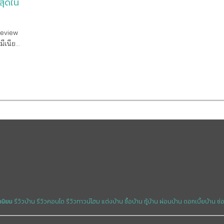
สุดใน
Review
มีเนียม
น คอนโด
คอนโด
มณฑล มา
5 คอนโดฯ
ุด โดย
ค รวม
ูกันดี
อยู่ใน
allmark
ชั้น 4
ารอย่าง
อนโด
ดนิยม
รีวิวบ้าน
รีวิวคอนโด
รีวิวทาวน์โฮม
แต่งบ้าน
ซื้อบ้าน
กู้บ้าน
ผ่อนบ้าน
ดอกเบี้ยบ้าน
ซ่
ระทรวง
ทัย จุด