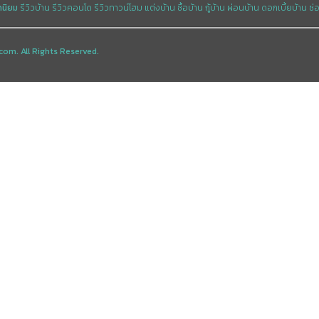
ดนิยม
รีวิวบ้าน
รีวิวคอนโด
รีวิวทาวน์โฮม
แต่งบ้าน
ซื้อบ้าน
กู้บ้าน
ผ่อนบ้าน
ดอกเบี้ยบ้าน
ซ่
com. All Rights Reserved.