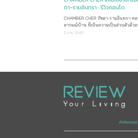
ดา-รามอินทรา : รีวิวคอนโด
CHAMBER CHER รัชดา-รามอินทรา คอ
อารมณ์บ้าน ที่เน้นความเป็นส่วนตัวด้
ยูนิตที่น้อย บนถนนรัชดา-รามอินทรา เป
2 ก.พ. 2560
ครั้งแรก 18-19 ก.พ. นี้ โครงการใหม่จา
Asset รายละเอียดโครงการ ราคาเริ่มต้น
1,890,000 บาท เจ้าของโครงการ บริษั
แอสเสท คอร์ปอเรชั่น จำกัด ลักษณะค
Low Rise สูง 8 ชั้น 2 อาคาร พื้นที่โ
- 1 - 85.2 ไร่ จำนวนห้อง 252 ยูนิต ท
ประมาณ 183 คัน ที่ตั้งโครงการ ถนน
รามอินทรา แขวงคลองกุ่ม เขตบึงกุ่ม กร
เริ่มก่อสร้าง เดือนธันวาคม 2559 คาด
แล้วเสร็จ เดือนพฤศจิกายน 2560 สถานที่
สำคัญใกล้เคียง บิ๊กซี เทสโก้ โลตัส The Juction
CDC Crystal Park HomePro โรงเรียน
บดินทร์เดชา 2 โรงเรียนเลิศหล้า โรงพ
คำค้นหายอ
พญาไท นวมินทร์ โรงพยาบาลสินแพทย์ 
ไอส์แลนด์ เดอะ พรอมมานาด สนามกอล