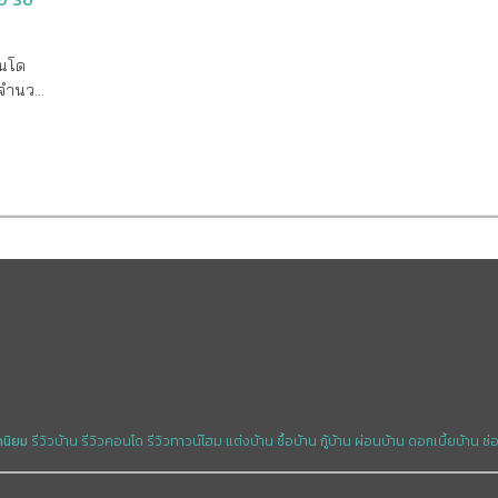
นโด
วยจำนวน
ิดจอง
ก SC
ท เอสซี
อนโด
ครงการ 4
ี่จอดรถ
รัชดา-
ุงเทพฯ
ว่าจะ
ยาบาล
ดนิยม
รีวิวบ้าน
รีวิวคอนโด
รีวิวทาวน์โฮม
แต่งบ้าน
ซื้อบ้าน
กู้บ้าน
ผ่อนบ้าน
ดอกเบี้ยบ้าน
ซ่
แฟชั่น
์ฟนว