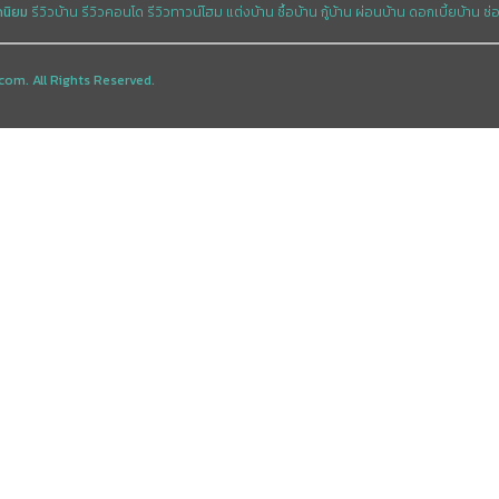
ดนิยม
รีวิวบ้าน
รีวิวคอนโด
รีวิวทาวน์โฮม
แต่งบ้าน
ซื้อบ้าน
กู้บ้าน
ผ่อนบ้าน
ดอกเบี้ยบ้าน
ซ่
com. All Rights Reserved.