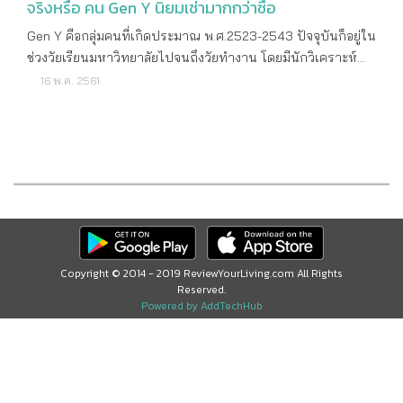
จริงหรือ คน Gen Y นิยมเช่ามากกว่าซื้อ
Gen Y คือกลุ่มคนที่เกิดประมาณ พ.ศ.2523-2543 ปัจจุบันก็อยู่ใน
ช่วงวัยเรียนมหาวิทยาลัยไปจนถึงวัยทำงาน โดยมีนักวิเคราะห์
จากหลายแห่งต่างก็ลงความเห็นกันว่า กลุ่มคนวัยนี้มักจะมี
16 พ.ค. 2561
พฤติกรรมชอบเรียนรู้อะไรใหม่ๆ ด้วยตัวเอง มีความเป็นตัวของตัว
เอง แบ่งเวลางานกับชีวิตส่วนตัวได้ดี แต่ก็ถูกปรามาสเอาไว้มาก
เหมือนกันว่ามักจะไม่ค่อยมี ความอดทน ซึ่งด้วยช่วงอายุของคนวัย
นี้ก็มักเป็นกลุ่มเป้าหมายหลักของเหล่าสินค้าและบริการต่างๆ
มากมาย รวมไปถึงคอนโดมิเนียม ทาวน์โฮม และบ้านเดี่ยวด้วย
ในความเป็นจริงแล้วถ้าเราจะไปตัดสินว่าใครมีพฤติกรรมเป็น
อย่างไรก็คงจะถูกต้องไปเสียทั้งหมดจริงไหมคะ เพราะแต่ละคนก็มี
ไลฟ์สไตล์ที่แตกต่างกันออกไป และเมื่อพูดถึงในแง่ของการอยู่
อาศัยคอนโดมิเนียม บางคนครอบครัวก็ซื้อให้เลยตั้งแต่สมัยเรียน
Copyright © 2014 - 2019 ReviewYourLiving.com All Rights
Reserved.
มหาวิทยาลัย บางคนทำงานได้ 2-3 ปีก็ตัดสินใจซื้อเอง ยิ่งเริ่มผ่อน
Powered by AddTechHub
เร็ว โปะเป็นบางช่วงก็ยิ่งหมดเร็ว เพราะระยะหลังมาหลาย
โครงการก็มีโปรโมชั่นยั่วยวนใจเหล่า First jobber เมื่อไม่นานมา
นี้เราได้ข้อมูลมาจากเจ้าหน้าที่สถาบันการเงินระดับสูงว่า กลุ่มคน
Gen Y ที่มีไลฟ์สไตล์แบบ คนเมืองกรุงเริ่มมีพฤติกรรมชอบเช่า
คอนโดอยู่มากกว่าซื้อ และเมื่อหมดสัญญาเช่าก็เลือกย้ายไปอยู่