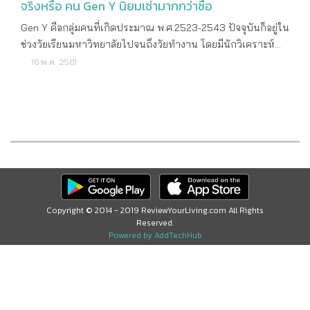
จริงหรือ คน Gen Y นิยมเช่ามากกว่าซื้อ
Gen Y คือกลุ่มคนที่เกิดประมาณ พ.ศ.2523-2543 ปัจจุบันก็อยู่ใน
ช่วงวัยเรียนมหาวิทยาลัยไปจนถึงวัยทำงาน โดยมีนักวิเคราะห์
จากหลายแห่งต่างก็ลงความเห็นกันว่า กลุ่มคนวัยนี้มักจะมี
16 พ.ค. 2561
พฤติกรรมชอบเรียนรู้อะไรใหม่ๆ ด้วยตัวเอง มีความเป็นตัวของตัว
เอง แบ่งเวลางานกับชีวิตส่วนตัวได้ดี แต่ก็ถูกปรามาสเอาไว้มาก
เหมือนกันว่ามักจะไม่ค่อยมี ความอดทน ซึ่งด้วยช่วงอายุของคนวัย
นี้ก็มักเป็นกลุ่มเป้าหมายหลักของเหล่าสินค้าและบริการต่างๆ
มากมาย รวมไปถึงคอนโดมิเนียม ทาวน์โฮม และบ้านเดี่ยวด้วย
ในความเป็นจริงแล้วถ้าเราจะไปตัดสินว่าใครมีพฤติกรรมเป็น
อย่างไรก็คงจะถูกต้องไปเสียทั้งหมดจริงไหมคะ เพราะแต่ละคนก็มี
ไลฟ์สไตล์ที่แตกต่างกันออกไป และเมื่อพูดถึงในแง่ของการอยู่
อาศัยคอนโดมิเนียม บางคนครอบครัวก็ซื้อให้เลยตั้งแต่สมัยเรียน
Copyright © 2014 - 2019 ReviewYourLiving.com All Rights
Reserved.
มหาวิทยาลัย บางคนทำงานได้ 2-3 ปีก็ตัดสินใจซื้อเอง ยิ่งเริ่มผ่อน
Powered by AddTechHub
เร็ว โปะเป็นบางช่วงก็ยิ่งหมดเร็ว เพราะระยะหลังมาหลาย
โครงการก็มีโปรโมชั่นยั่วยวนใจเหล่า First jobber เมื่อไม่นานมา
นี้เราได้ข้อมูลมาจากเจ้าหน้าที่สถาบันการเงินระดับสูงว่า กลุ่มคน
Gen Y ที่มีไลฟ์สไตล์แบบ คนเมืองกรุงเริ่มมีพฤติกรรมชอบเช่า
คอนโดอยู่มากกว่าซื้อ และเมื่อหมดสัญญาเช่าก็เลือกย้ายไปอยู่