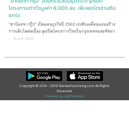
“ฮาบิแทท กรุ๊ป” สวนกระแสปั้นธุรกิจโต รุกเปิด
โครงการเท่าตัวมูลค่า 8,000 ลบ. เพิ่มพอร์ตเช่าเสริม
แกร่ง
“ฮาบิแทท กรุ๊ป” เปิดแผนธุรกิจปี 2562 เร่งขับเคลื่อนแผนสร้าง
การเติบโตต่อเนื่อง ลุยเปิดโครงการใหม่ในกรุงเทพฯและพัทยา
เพิ่มขึ้นเท่าตัว รวมมูลค่ากว่า 8,000 ล้านบาท สวนกระแสตลาด
29 ม.ค. 2562
อสังหาฯ ย้ำมั่นใจตลาดคอนโดมิเนียมโลไรส์ระดับบน ในทำเล
ศักยภาพโซนซีบีดีกรุงเทพฯ และพัทยา ความต้องการยังเติบโตดี
พร้อมเดินหน้าสร้างความแข็งแกร่งในธุรกิจ เพิ่มพอร์ตรายได้
ประจำ เปิดโรงแรมใหม่ 2 แห่ง รุกขยายฐานลูกค้าต่างประเทศ
มากขึ้น เปิดตลาดใหม่ ญี่ปุ่น ไต้หวัน สิงคโปร์ อินเดีย และ
ตะวันออกกลาง จากเดิมเน้นเจาะแค่ตลาดจีน ฮ่องกง หวังกระจาย
Copyright © 2014 - 2019 ReviewYourLiving.com All Rights
ความเสี่ยง นายชนินทร์ วานิชวงศ์ ประธานเจ้าหน้าที่บริหาร
Reserved.
บริษัท ฮาบิแทท กรุ๊ป จำกัด ผู้นำด้านการพัฒนาโครงการ
Powered by AddTechHub
อสังหาริมทรัพย์ระดับพรีเมี่ยมเพื่อการลงทุนของไทย เปิดเผยว่า
แม้ปัจจัยภายนอก ทั้งความผันผวนจากเศรษฐกิจโลก ทั้งในเรื่อง
อัตราแลกเปลี่ยน ราคาพลังงาน และสงครามการค้าระหว่าง
สหรัฐอเมริกา-จีน ตลอดจนความไม่แน่นอนทางการเมือง การ
ปรับตัวเพิ่มสูงขึ้นของอัตราดอกเบี้ย ส่งผลให้หลายบริษัทพัฒนา