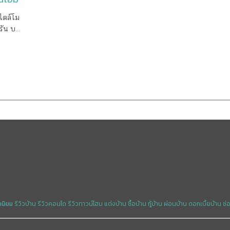
ไตล์โม
รัน บน
ละ
nite
ร
 ยูนิต
ครงการ
ค่าส่วน
 สายสี
วัฒนะ
5 ตาราง
ดนิยม
รีวิวบ้าน
รีวิวคอนโด
รีวิวทาวน์โฮม
แต่งบ้าน
ซื้อบ้าน
กู้บ้าน
ผ่อนบ้าน
ดอกเบี้ยบ้าน
ซ่
ทาวน์
สอย 134