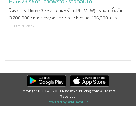
Haus23 รัชดา-ลาดพร้าว : รีวิวคอนโด
โครงการ: Haus23 รัชดา-ลาดพร้าว (PREVIEW) ราคา เริ่มต้น
3,200,000 บาท บาท/ตารางเมตร ประมาณ 106,000 บาท
เจ้าของโครงการ บริษัท เดลวี เพลส จำกัด จุดเด่น คอนโด High
19 พ.ค. 2557
Rise สูง 27 ชั้น บนถนนลาดพร้าว ใกล้ MRT จุดด้อย – โปรโมชั่น
- ปีที่สร้างเสร็จ - ที่ตั้ง: Haus23 รัชดา-ลาดพร้าว (PREVIEW)
ลักษณะคอนโด High Rise เนื้อที่ทั้งหมด 1- 2 – 13.3 ไร่ ที่ตั้ง ถนน
ลาดพร้าว แขวงจันทรเกษม เขตจตุจักร กรุงเทพฯ พิกัดโครงการ
13.804935,100.575915 ระบบขนส่งสาธารณะ MRT ลาดพร้าว
สถานที่สำคัญใกล้เคียง Union Mall Central ลาดพร้าว Big C
Major รัชโยธิน สวนลุมไนท์ฯ ตลาดสะพาน 2 ตลาดโชคชัย 4 (
ลาดพร้าวซอย 53 ) ลักษณะโครงการ: Haus23 รัชดา-ลาดพร้าว
(PREVIEW) ประเภทห้องที่มี 1 Bedroom 2 Bedrooms Duplex
Copyright © 2014 - 2019 ReviewYourLiving.com All Rights
Reserved.
ขนาดห้องที่มี 1 Bedroom ขนาด 30.48 -35.86 ตารางเมตร 2
Powered by AddTechHub
Bedrooms ขนาด 55.28 ตารางเมตร Duplex ขนาด 56.5 ตาราง
เมตร จำนวนตึก 1 อาคาร จำนวนชั้น 27 ชั้น จำนวนห้อง 236
ยูนิต ส่วนกลาง: Haus23 รัชดา-ลาดพร้าว (PREVIEW) ที่จอดรถ
ทั้งหมด ประมาณ 118 คันคิดเป็น 50% รวมจอดซ้อนคัน ค่าบำรุง
ส่วนกลาง(/ตร.ม) - ค่ากองทุน(/ตร.ม) - สาธารณูปโภค Lobby