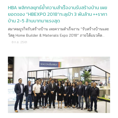
HBA พลิกกลยุทธ์ย้ำความสำเร็จงานรับสร้างบ้าน เผย
ยอดจอง “HBEXPO 2018”ทะลุเป้า 3 พันล้าน ++ราคา
บ้าน 2-5 ล้านบาทมาแรงสุด
สมาคมธุรกิจรับสร้างบ้าน เผยความสำเร็จงาน “รับสร้างบ้านและ
วัสดุ Home Builder & Materials Expo 2018” ภายใต้แนวคิด
”สร้างบ้านที่ชอบ ในราคาที่ใช่” 4 วัน กวาดยอดขายทะลุกว่า
8 ก.ย. 2561
3,000 ล้านบาท สูงเกินเป้า 12% สร้างสถิติสูงสุดในรอบ 3 ปี เผย
ราคาบ้าน 2-5 ล้านบาทยังคงมาแรงสุด นางศิริพร สิงหรัญ
นายกสมาคมธุรกิจรับสร้างบ้าน (Home Builder Association
:HBA) เปิดเผยถึงความสำเร็จของการจัดงาน “Home Builder &
Materials Expo 2018” จัดขึ้นระหว่างวันที่ 16-19 สิงหาคมที่ผ่าน
มา ภายใต้แนวคิด “สร้างบ้านที่ชอบ ในราคาที่ใช่” ซึ่งตลอด 4 วัน
ของการจัดงาน มียอดจองสร้างบ้านภายในงานกว่า 3,000 ล้าน
บาท สูงกว่าเป้าหมาย 12% จากเป้าที่ตั้งไว้ 2,700 ล้านบาท นับว่า
ประสบความสำเร็จ และเป็นการทำสถิติด้านยอดจองสร้างบ้านสูง
กว่าการจัดงานที่ผ่านมา โดยประเภทแบบบ้านราคาตั้งแต่ 2-5
ล้านบาทขึ้นไปได้รับยอดจองจากลูกค้ามากสุด ทั้งนี้ จากตัวเลข
ยอดจองปลูกสร้างบ้านภายในงานที่เพิ่มขึ้น น่าจะมาจากหลาย