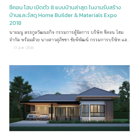
ซีคอน โฮม เปิดตัว 8 แบบบ้านล่าสุด ในงานรับสร้าง
ปัจจัย ทั้งภาพรวมตลาดรับสร้างบ้านมีทิศทางการเติบโตอย่างต่อ
บ้านและวัสดุ Home Builder & Materials Expo
เนื่อง จากแนวโน้มการขยายตัวของเศรษฐกิจของประเทศสูงขึ้น
2018
โดยสำนักงานคณะกรรมการพัฒนาการเศรษฐกิจและสังคมแห่ง
ชาติ คาดการณ์ขยายตัวสูงถึง 4.8% การเร่งลงทุนโครงการของ
นายมนู ตระกูลวัฒนะกิจ กรรมการผู้จัดการ บริษัท ซีคอน โฮม
ภาครัฐ และมาตรการอัดฉีดเม็ดเงินเข้าสู่ระบบเศรษฐกิจของ
จำกัด พร้อมด้วย นางสาวศุภิชชา ชัยพิพัฒน์ กรรมการบริษัท และ
รัฐบาล ทำให้กำลังซื้อผู้บริโภคเติบโต และช่วยสร้างความเชื่อมั่น
ทีมตลาด-ขาย นำแบบบ้านใหม่ล่าสุด 8 แบบภายใต้คอนเซ็ปต์
17 ส.ค. 2561
ให้กับผู้บริโภคได้เพิ่มขึ้น ทำให้ตลาดเติบโตได้อย่างต่อเนื่อง
Next Series ภายในงานรับสร้างบ้านและวัสดุ Home Builder &
นอกจากนี้การที่สมาคมฯ ได้ปรับกลยุทธ์ในการสื่อสารและเพิ่มงบ
Materials Expo 2018 พร้อมมอบส่วนลดสูงสุดถึง 20% และข้อ
ประมาณ รวมถึงช่องทางการเผยแพร่ประชาสัมพันธ์การจัดงาน
เสนอพิเศษสุดๆ เลือกรับ 1 สิทธิ์จาก 2 ข้อเสนอพิเศษสุด ได้แก่ รับ
ให้ตรงกลุ่มเป้าหมายมากขึ้น โดยเน้นสื่อออนไลน์ และโฆษณา
evo HOME ระบบบ้านอัจฉริยะไร้สาย หรือ IphoneX พร้อม
ทางโทรทัศน์ ทำให้มีจำนวนยอดผู้เข้าร่วมงานเพิ่มขึ้น ส่งผลให้
NETFLIX ใช้ฟรี 1 ปี เฉพาะภายในงานรับสร้างบ้านและวัสดุ
ยอดจองในงานมากขึ้นเมื่อเทียบกับการจัดงานในช่วง 3 ปีที่ผ่าน
Home Builder & Materials Expo 2018 ระหว่างวันที่ 16-19
มา จากการประมวลผลข้อมูลแบบสอบถาม ผู้เข้าชมงาน พบว่า
สิงหาคม 2561 ณ บูธ ซีคอน โฮม เพลนารี ฮอลล์ ศูนย์การประชุม
ระดับราคาบ้านที่ได้รับความสนใจจองปลูกสร้างมากที่สุด ยังเป็น
แห่งชาติสิริกิติ์ โดยได้รับความสนใจจากผู้ชมงานอย่างคับคั่ง
แบบบ้านกลุ่มราคา 2-5 ล้านบาท คิดเป็น 21.95% รองลงมาเป็น
ราคา 1-2 ล้านบาท คิดเป็น 19.51% กลุ่มราคา 8-10 ล้านบาท คิด
เป็น 4.88% ขณะที่กลุ่มราคา 5-8 ล้านบาท และราคา 10-15 ล้าน
บาท คิดเป็น 2.44% เท่ากัน สำหรับเหตุผลที่เลือกสร้างบ้านเอง