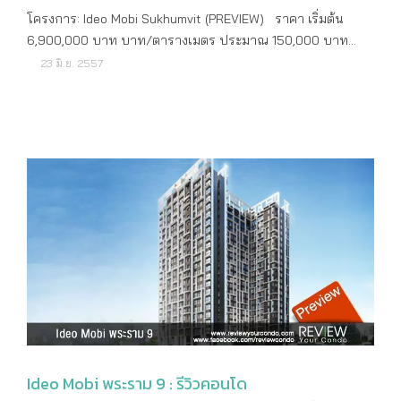
ประเภทห้องที่มี Studio 1 Bedroom 2 Bedrooms 2 Bedrooms
โครงการ: Ideo Mobi Sukhumvit (PREVIEW) ราคา เริ่มต้น
Duplex ขนาดห้องที่มี Studio 21 – 28.5 ตารางเมตร 1 Bedroom
6,900,000 บาท บาท/ตารางเมตร ประมาณ 150,000 บาท
33.50 – 34.00 ตารางเมตร 2 Bedrooms 47.00 – 50.00
เจ้าของโครงการ บริษัท อนันดา ดีเวลลอปเม้นท์ จำกัด (มหาชน)
23 มิ.ย. 2557
ตารางเมตร 2 Bedrooms Duplex 66 ตารางเมตร จำนวนตึก 1
จุดเด่น คอนโด High Rise จากอนันดา ดีเวลลอปเม้นท์ ติดถนน
อาคาร จำนวนชั้น 40 ชั้น จำนวนห้อง 1,598 ยูนิต / ร้านค้า 7
สุขุมวิท ใกล้รถไฟฟ้า BTS อ่อนนุช จุดด้อย – โปรโมชั่น - ปีที่สร้าง
ยูนิต ส่วนกลาง: IDEO Q จุฬา - สามย่าน (PREVIEW) ที่จอดรถ
เสร็จ พร้อมเข้าอยู่ ที่ตั้ง: Ideo Mobi Sukhumvit (PREVIEW)
ทั้งหมด 629 คัน คิดเป็น 40% ค่าบำรุงส่วนกลาง(/ตร.ม) - ค่า
ลักษณะคอนโด High Rise เนื้อที่ทั้งหมด ประมาณ 3-0-86.5 ไร่
กองทุน(/ตร.ม) - สาธารณูปโภค โถงต้อนรับ ห้องประชุม
ที่ตั้ง ถนนสุขุมวิท แขวงบางจาก เขตพระโขนง กรุงเทพฯ พิกัด
สำนักงานนิติบุคคล สวนส่วนกลาง โซเชียลคลับ สระว่ายน้ำ แยก
โครงการ 13.704313,100.601762 ระบบขนส่งสาธารณะ BTS
สระเด็ก พร้อมกับจากุซซี่ ห้องออกกำลังกาย ห้องอบไอน้ำ ห้อง
อ่อนนุช สถานที่สำคัญใกล้เคียง BTS อ่อนนุช เทสโก้ โลตัส
ซาวน่า ห้องสมุดและบิซิเนสเซ็นเตอร์ ลานดูภาพยนตร์กึ่งกลางแจ้ง
อ่อนนุช บิ๊กซี ตลาดบางจาก Gateway เอกมัย Major เอกมัย J-
ห้องซักรีด เพิ่มเติม: IDEO Q จุฬา - สามย่าน (PREVIEW)
Avenue K-Village The Emporium Emquartier Emsphere
สอบถามเพิ่มเติม 02-316-2222 ดูรายละเอียดเพิ่มเติม
มหาวิทยาลัยกรุงเทพ กล้วยน้ำไท โรงเรียนนานาชาติเอกมัย โรง
http://www.ananda.co.th/ ข้อมูล ณ วันที่
พยาบาลสุขุมวิท โรงพยาบาลสมิติเวช ลักษณะโครงการ: Ideo
Mobi Sukhumvit (PREVIEW) ประเภทห้องที่มี Studio 1 Bedroom
2 Bedrooms ขนาดห้องที่มี Studio ขนาด 21 ตารางเมตร 1
Bedroom ขนาด 30 ตารางเมตร 2 Bedrooms ขนาด 42-60
Ideo Mobi พระราม 9 : รีวิวคอนโด
ตารางเมตร จำนวนตึก 2 อาคาร จำนวนชั้น อาคาร A 23 ชั้น,