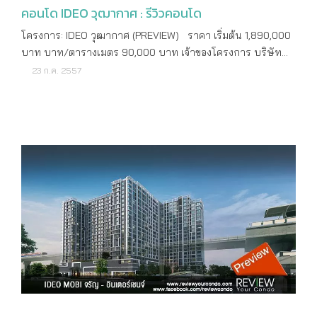
คอนโด IDEO วุฒากาศ : รีวิวคอนโด
นอน ซึ่งไม่มีการกั้นแบ่งพื้นที่ใดๆ ทั้งสิ้นนะครับ โดยส่วนนี้ค่อน
316-2222 ดูรายละเอียดเพิ่มเติม : www.ananda.co.th
ข้างเปิดโล่งไปจนสุดระเบียง เราสามารถจัดสรร ตกแต่งได้อย่าง
โครงการ: IDEO วุฒากาศ (PREVIEW) ราคา เริ่มต้น 1,890,000
อิสระตามความต้องการเลยครับ ห้องที่ 2 ที่เราได้ชมกัน เป็นห้อง
บาท บาท/ตารางเมตร 90,000 บาท เจ้าของโครงการ บริษัท
ขนาด 24.5 ตร.ม. แบบ 1 Bedroom พื้นที่ใช้สอยภายในห้องนี้จะ
อนันดา ดีเวลลอปเม้นท์ จำกัด (มหาชน) จุดเด่น ทำเลศักยภาพ
23 ก.ค. 2557
ค่อนข้างชัดเจนขึ้นนะครับ มีการกั้นแบ่งพื้นที่มาให้เรียบร้อย โดย
ใกล้ BTS วุฒากาศ เพียง 110 เมตร ใกล้ห้างสรรพสินค้าชื่อดัง
ห้องครัวและห้องน้ำจะแยกไปอยู่ทางด้านหนึ่ง เพียงแค่กันประตู
โรงเรียน และโรงพยาบาล พร้อมสิ่งอำนวยความสะดวกใน
กระจกเพิ่มก็จะได้ครัวแบบปิด ป้องกันเรื่องกลิ่นรบกวนได้มากขึ้น
โครงการอย่างครบครัน ปีที่สร้างเสร็จ ปี 2559 ที่ตั้ง: IDEO
เพราะครัวอยู่ติดระเบียง สามารถเปิดประตูระเบียงช่วยระบายกลิ่น
วุฒากาศ (PREVIEW) ลักษณะคอนโด High Rise เนื้อที่ทั้งหมด 4-
ได้ดี ในขณะที่ Living Area และห้องนอนก็มีประตูกระจกบาน
0-19 ไร่ ที่ตั้ง ถนนราชพฤกษ์ แขวงตลาดพลู เขตธนบุรี กรุงเทพฯ
เลื่อนมาให้ ช่วยเพิ่มความเป็นส่วนตัวมากขึ้นหากมีเพื่อนๆ มา
พิกัดโครงการ 13.7149127,100.46733 ระบบขนส่งสาธารณะ BTS
เยี่ยมเยียนที่ห้อง ห้องแบบสุดท้ายที่เราได้ชมกันก็คือ ห้อง 1
วุฒากาศ สถานที่สำคัญใกล้เคียง รถไฟฟ้า BTS สถานีวุฒากาศ
Bedroom ในขนาด 30 ตร.ม. ซึ่งห้องนี้จะต่างจากห้อง 1 Bedroom
เดอะมอลล์ท่าพระ ซีคอนบางแค ตลาดพลู ลักษณะโครงการ:
แบบแรกทั้งเรื่องขนาดพื้นที่ใช้สอย และ Layout ของห้องครับ ห้อง
IDEO วุฒากาศ (PREVIEW) ประเภทห้องที่มี Studio 1 Bedroom 2
นี้จะจัดให้ห้องนอนมีห้องน้ำในตัว ในขณะที่ห้องครัวและห้องนั่ง
Bedroom ขนาดห้องที่มี Studio ขนาด 21.00 ตารางเมตร 1
เล่นอยู่ในโซนด้านเดียวกัน ส่วนที่พิเศษและสะดุดตาเรามากก็คือ
Bedroom ขนาด 30.00 ตารางเมตร 2 Bedroom ขนาด 45.00
พื้นที่ระเบียงที่กว้างขึ้นอย่างชัดเจน สามารถตั้งชุดโต๊ะเก้าอี้นั่งเล่น
ตารางเมตร จำนวนตึก 1 อาคาร จำนวนชั้น 31 ชั้น จำนวนห้อง
ได้เลยทีเดียว แถมทางโครงการยังกั้นกระจกหน้าต่างตรงระเบียง
979 ยูนิต ส่วนกลาง: IDEO วุฒากาศ (PREVIEW) ที่จอดรถทั้งหมด
ด้านนอกให้อีกชั้น พื้นที่ระเบียงจึงสามารถใช้สอยประโยชน์ได้
ประมาณ 35% ค่าบำรุงส่วนกลาง(/ตร.ม) 45 บาท ค่ากองทุน(/