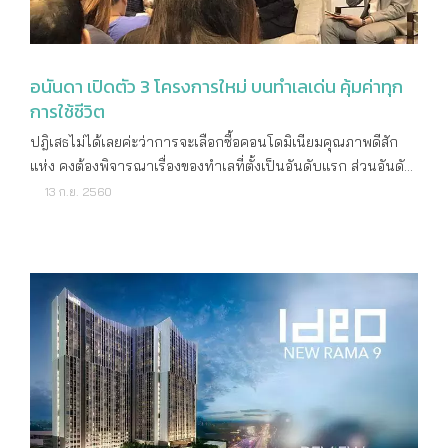
อนันดา เปิดตัว 3 โครงการใหม่ บนทำเลเด่น คุ้มค่าทุก
การใช้ชีวิต
ปฎิเสธไม่ได้เลยค่ะว่าการจะเลือกซื้อคอนโดมิเนียมคุณภาพดีสัก
แห่ง คงต้องพิจารณาเรื่องของทำเลที่ตั้งเป็นอันดับแรก ส่วนอันดับ
ต่อๆ ไปนั้นก็ล้วนแต่ความชอบส่วนตัว เช่น ชื่อแบรนด์, การ
13 ก.ย. 2560
ออกแบบและตกแต่ง, ขนาดห้อง, ฟังก์ชั่นการใช้งาน, ที่จอดรถ
รวมไปจนถึงพื้นที่ส่วนกลาง ซึ่งทั้งหมดที่กล่าวมานี้ทาง อนันดา ดี
เวลลอปเม้นท์ ผู้นำแห่งวงการพัฒนาที่อยู่อาศัยสำหรับคนเมือง
ก็ได้ทำความเข้าใจและให้ความสำคัญในเรื่องนี้ดี จึงเลือกปักหมุด
โครงการใหม่ทั้ง 3 ทำเลศักยภาพอย่างพระราม 4, รางน้ำ และ
สุขุมวิท 40 ภายใต้แบรนด์ IDEO MOBI (ไอดีโอ โมบิ) หากใคร
ติดตามผลงานของ อนันดา อยู่แล้ว คงทราบดีว่าแบรนด์ IDEO
MOBI นั้นอยู่ตลาดกลางถึงไฮเอนด์ ซึ่งทางแบรนด์ก็ได้คำนึงถึง
ความต้องการของคนเมืองอย่างแท้จริง เพราะทั้งสามโครงการจะ
เน้นทำเลที่ใกล้รถไฟฟ้าและสวนสาธารณะ เพื่อให้ลูกบ้านได้เดิน