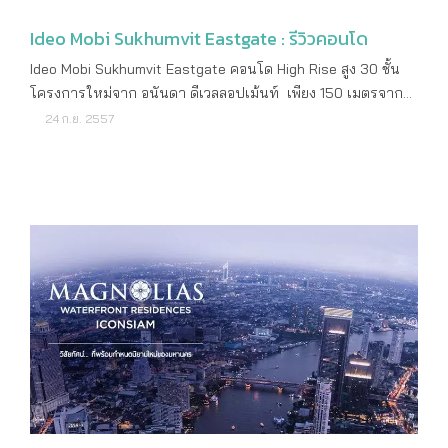
มองได้ไกลสุดสายตาเลยทีเดียว เจาะโครงการ Ideo Mobi
ระบบรักษาความปลอดภัยและกล้องวงจรปิดตลอด 24 ชั่วโมง
วงศ์สว่าง - อินเตอร์เชนจ์ Ideo Mobi วงศ์สว่าง - อินเตอร์เชนจ์
Ideo Mobi Sukhumvit Eastgate : รีวิวคอนโด
สอบถามรายละเอียดเพิ่มเติม โทร : 02-316-2222 ดูรายละเอียด
เป็นคอนโดมิเนียม High Rise สูง 29 ชั้น ตัวอาคารมีการออกแบบ
เพิ่มเติม : www.ananda.co.th
Ideo Mobi Sukhumvit Eastgate คอนโด High Rise สูง 30 ชั้น
ให้ร่นระยะ เล่นระดับในโซนด้านหน้าอาคารตั้งแต่ชั้น 22 ขึ้นไป
โครงการใหม่จาก อนันดา ดีเวลลอปเม้นท์ เพียง 150 เมตรจาก
นะครับ ทำให้รูปลักษณ์ของอาคารดูโดดเด่น ส่วนพื้นที่ที่ร่นระยะ
รถไฟฟ้า BTS บางนา รายละเอียดโครงการ ราคาเริ่ม
24 ก.ย. 2557
เข้าไปทางโครงการจัดให้เป็นพื้นที่สีเขียวเพิ่มเติม นอกเหนือจาก
ต้น 2,290,000 บาท ราคาต่อตารางเมตร 109,047 บาท เจ้าของ
สวน Garden Park ขนาด 700 ตร.ม. ในโซนชั้นล่างด้านหลัง
โครงการ บริษัท อนันดา ดีเวลลอปเม้นท์ จำกัด (มหาชน)
โครงการครับ Facility หลักๆ ของโครงการนี้จะรวมไว้ที่ชั้น 28-
ลักษณะคอนโด High Rise สูง 30 ชั้น 1 อาคาร จำนวนห้อง 849
29 จึงได้เปรียบเรื่องวิวมุมสูง และความเป็นส่วนตัวขณะใช้พื้นที่
ยูนิต (ห้องพักอาศัย 844 ยูนิต, ร้านค้า 5 ยูนิต) เนื้อที่ทั้งหมด 4 -
ส่วนกลางครับ โดยชั้นที่ 28 จะเป็นพื้นที่ของ ห้องสมุด ห้องโซเชียล
0 - 18 ไร่ ที่ตั้งโครงการ ถนนสุขุมวิท แขวงบางนา เขตบางนา
และห้องซักรีด ส่วนชั้นที่ 29 จะมีสระว่ายน้ำระบบเกลือขนาด
กรุงเทพฯ ที่จอดรถ ประมาณ 270 คัน หรือประมาณ 47% สถาน
25x4 เมตร ลึก 1.2 เมตร พร้อมสระเด็ก ห้องฟิตเนส ห้องซาวน่า
ที่สำคัญใกล้เคียง BTS สถานีบางนา BITEC บางนา โรงเรียน
ห้องอบไอน้ำ รวมถึงห้องเปลี่ยนเสื้อผ้า แถมยังมีพื้นที่ห้องสมุด
นานาชาติบางกอกพัฒนา ลักษณะห้องและขนาดห้อง Studio
กลางแจ้งที่มีทางเข้าออกเชื่อมกับห้องสมุดที่ชั้น 28 ด้วย ในขณะที่
ขนาด 21 ตารางเมตร 1 ห้องนอน ขนาด 30 ตารางเมตร สิ่ง
Roof Floor จะเป็นสวนลอยฟ้า หรือ Sky Garden เต็มพื้นที่เลย
อำนวยความสะดวก สวนภายในโครงการ Social Club สระว่าย
ครับ ในส่วนของพื้นที่จอดรถ ทางโครงการจัดเตรียมพื้นที่ไว้ตั้งแต่
น้ำ ฟิตเนส Sky Lounge Sky Deck Access Key Card ระบบ
ชั้น 2-5 สามารถรองรับได้ 201 คัน แบบยังไม่นับจอดซ้อนคันนะ
รักษาความปลอดภัยและกล้องวงจรปิดตลอด 24 ชั่วโมง
ครับ จัดว่าไม่มากไม่น้อยสำหรับโครงการที่อยู่ติดรถไฟฟ้าแบบนี้
สอบถามรายละเอียดเพิ่มเติม โทร : 02-316-2222 ดูรายละเอียด
พอขึ้นมาที่ชั้น 6 ก็จะเริ่มเป็นพื้นที่พักอาศัยครับ จำนวนยูนิตต่อชั้น