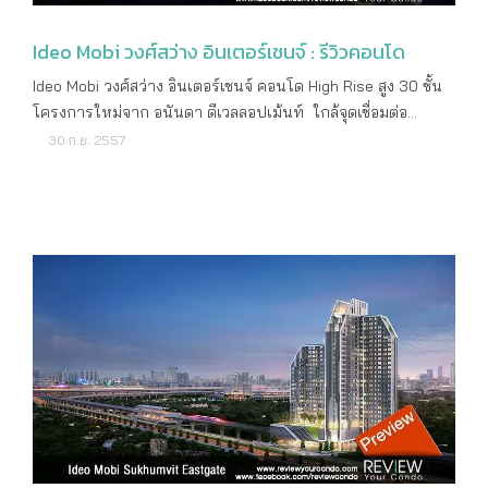
Ultimate Connecting Pool สระว่ายน้ำขนาดใหญ่ 3 สระ 3
https://onlinebooking.ananda.co.th (ในส่วนของผู้ที่เคยลง
พาณิชย์ และอาคารสำนักงานอีกจำนวนหนึ่ง เช่น สำนักงาน
โซน ยาวตลอดต่อเนื่องทั้งโครงการ กว่า 200 เมตร สอบถามราย
ทะเบียนแล้ว สามารถใช้อีเมล์และรหัสผ่านเดิมเข้าสู่ระบบเพื่อเลือก
สรรพากร สถานีตำรวจเตาปูน ที่ทำการไปรษณีย์ ฯลฯ ทำให้
Ideo Mobi วงศ์สว่าง อินเตอร์เชนจ์ : รีวิวคอนโด
ละเอียดเพิ่มเติม โทร : 02-316-2222 ดูรายละเอียดเพิ่มเติม :
โครงการที่ท่านสนใจได้ทันที)
ตลอดเส้นถนนมีร้านค้า ร้านอาหาร รถเข็นขายอาหารเกือบตลอด
www.ananda.co.th
Ideo Mobi วงศ์สว่าง อินเตอร์เชนจ์ คอนโด High Rise สูง 30 ชั้น
ทั้งวัน ยังมีบรรยากาศความเป็นชุมชนเก่าแก่อยู่มาก เลยขึ้นไป
โครงการใหม่จาก อนันดา ดีเวลลอปเม้นท์ ใกล้จุดเชื่อมต่อ
ทางหน่อยก็มีตลาดบางซ่อน สามารถเดินมาได้หรือจะนั่งวิน
รถไฟฟ้า 2 สาย รายละเอียดโครงการ ราคาเริ่มต้น 2,290,000
30 ก.ย. 2557
มอเตอร์ไซค์มาก็ใกล้นิดเดียวเองครับ ในขณะที่ห้างที่ใกล้ที่สุดคง
บาท ราคาต่อตารางเมตร 106,511 บาท เจ้าของโครงการ บริษัท
เป็น Big C วงศ์สว่างตรงหัวมุมแยกวงศ์สว่างนั่นแหละครับ แต่ถ้า
อนันดา ดีเวลลอปเม้นท์ จำกัด (มหาชน) ลักษณะคอนโด High
อยากจะช็อปปิ้งในห้างดังก็อาจจะต้องออกไปยัง เซ็นทรัล
Rise สูง 30 ชั้น 1 อาคาร จำนวนห้อง 559 ยูนิต เนื้อที่ทั้งหมด 2 -
ลาดพร้าว ยูเนี่ยนมอลล์ หรือ อเวนิวรัชโยธิน ไปเลยครับ รอบๆ
2 - 22.5 ไร่ ที่ตั้งโครงการ ถนนกรุงเทพฯ-นนทบุรี แขวงบางซื่อ
โครงการยังไม่มีตึกสูงอยู่ติดๆ กันเลยนะครับ ที่สูงที่สุดน่าจะเป็น
เขตบางซื่อ กรุงเทพฯ ที่จอดรถ ประมาณ 201 คัน แผนที่โครงการ
อาคารสูง 8 ชั้นของสำนักงานสรรพากรพื้นที่ แต่ก็อยู่ห่างออกไป
สถานที่สำคัญใกล้เคียง รถไฟฟ้า ส่วนต่อขยาย สายสีม่วง สถานี
อีก 200 เมตร จึงไม่ค่อยถูกบังวิวเท่าไหร่ นอกนั้นก็เป็นบ้านสูง 3-
บางซ่อน รถไฟฟ้า ส่วนต่อขยาย สายสีแดง สถานีบางซ่อน
4 ชั้นเท่านั้น วิวจากขึ้นที่ 5 ขึ้นไปก็ค่อนข้างเคลียร์แล้วครับ เว้น
มหาวิทยาลัยเทคโนโลยีพระจอมเกล้า พระนครเหนือ โรงพยาบาล
แต่มุมด้านหน้าโครงการที่ยังติดรางรถไฟฟ้าอยู่ ถ้าจะเอาแบบเซฟ
เกษมราษฎร์ ประชาชื่น สวนสมเด็จพระนางเจ้าสิริกิตต์ ลักษณะ
ไม่ค่อยมีปัญหาเรื่องเสียงก็แนะนำตั้งแต่ชั้น 10 ขึ้นไปเลยครับ แต่
ห้องและขนาดห้อง Studio ขนาด 21.5 ตารางเมตร 1 ห้องนอน 1
ถ้าอยากได้วิวแม่น้ำด้วยต้องชั้น 20 ขึ้นไปในด้านทิศตะวันตกครับ
ห้องน้ำ ขนาด 24.5 - 30 ตารางเมตร 2 ห้องนอน 1 ห้องน้ำ ขนาด
แลกกับแดดร้อนๆ ตอนบ่ายนิดหน่อย จริงๆ ภาพรวมของโครงการ
48 ตารางเมตร สิ่งอำนวยความสะดวก สวนภายในโครงการ
ค่อนข้างได้เปรียบเรื่องวิวนะครับ เพราะไม่ว่าจะมุมไหนก็เปิดโล่ง
Social Club สระว่ายน้ำ ฟิตเนส Sky Lounge Access Key Card