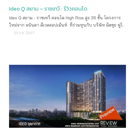
เพิ่มเติม : www.ananda.co.th
เฉลี่ยอยู่ที่ 25 ยูนิต ไม่อึดอัดเท่าไหร่ครับ อาจจะมีบางชั้นที่มี
Ideo Q สยาม – ราชเทวี : รีวิวคอนโด
จำนวนยูนิตมากน้อยกว่านี้บ้างนิดหน่อย แล้วแต่ Layout ของชั้น
นั้นๆ เช่น ถ้าชั้นนั้นมีพื้นที่สวน หรือมีพื้นที่ส่วนกลางจำนวนห้องก็
Ideo Q สยาม - ราชเทวี คอนโด High Rise สูง 36 ชั้น โครงการ
จะน้อยลงครับ จำนวนยูนิตรวมทั้งโครงการก็ 559 ยูนิต มีร้านค้า
ใหม่จาก อนันดา ดีเวลลอปเม้นท์ ที่ร่วมทุนกับ บริษัท มิตซุย ฟูโด
ที่ชั้น 1 อีก 2 ยูนิต มีลิฟท์โดยสาร 2 ตัว และลิฟท์ขนของ 1 ตัว ถือว่า
ซัง จากประเทศญี่ปุ่น ตัวโครงการตังอยู่ย่านช้อปปิ้งใจกลาง
23 ก.ย. 2557
อยู่ในอัตราส่วน 280:1 จัดว่าค่อนข้างแน่นเหมือนกัน นอกเหนือ
กรุงเทพ ห่างจากรถไฟฟ้า BTS สถานีราชเทวี เพียง 350 เมตร
จากนี้ก็เป็นไปตามมาตรฐานเลย เช่น ระบบรักษาความปลอดภัย
รายละเอียดโครงการ ราคาเริ่มต้น 5,200,000 บาท ราคาต่อตา
24 ชั่วโมง, กล้อง CCTV, Key Card Access และLobby ชมห้อง
รางเมตร 176,271 บาท เจ้าของโครงการ บริษัท อนันดา ดีเวลลอป
ตัวอย่าง ห้องตัวอย่างที่เราเก็บภาพมาฝากมีด้วยกัน 3 แบบนะ
เม้นท์ จำกัด (มหาชน) ลักษณะคอนโด High Rise สูง 36 ชั้น 1
ครับ ห้องทั้งหมดของ Ideo Mobi วงศ์สว่าง - อินเตอร์เชนจ์ ขายมา
อาคาร จำนวนห้อง 550 ยูนิต เนื้อที่ทั้งหมด 2 - 1 - 60.1 ไร่ ที่ตั้ง
แบบ Fully Fitted คือ มีชุดครัว สุขภัณฑ์ เครื่องปรับอากาศ และ
โครงการ ถนนเพชรบุรี เขตราชเทวี กรุงเทพฯ ที่จอดรถ 258 คัน
Digital Door Lock มาให้ ส่วนที่เหลือก็ต้องตกแต่งกันเองนะครับ
สถานที่สำคัญใกล้เคียง Siam Center Siam Discovery Siam
ห้องแรกเป็นแบบ Studio ขนาด 21.5 ตร.ม. ภายในห้องถูกจัด
Square One Siam Paragon MBK Central Word ลักษณะห้อง
Layout ให้มีฟังก์ชั่นการใช้งานครบทุกส่วน เปิดเข้าห้องมาก็เจอ
และขนาดห้อง 1 ห้องนอน 1 ห้องน้ำ ขนาด 29.5 - 37 ตารางเมตร
Pantry ครัวขนาดกระทัดรัด เหมาะสำหรับงานครัวเล็กๆ จัด
2 ห้องนอน 1 ห้องน้ำ ขนาด 51 ตารางเมตร 2 ห้องนอน 2 ห้องน้ำ
เตรียม อุ่นอาหารมากกว่าการทำครัวหนัก ตรงข้ามกับครัวเป็น
ขนาด 62 - 69 ตารางเมตร สิ่งอำนวยความสะดวก ลิฟท์ส่วนตัว
ห้องน้ำครับ ซึ่งทางโครงการก็จัดการตกแต่ง และเลือกใช้สุขภัณฑ์
Sky Pool 360 องศา Social Club สระว่ายน้ำ ฟิตเนส Sky
อย่างดี กั้นกระจกแยกพื้นที่อาบน้ำไว้ให้ พร้อมกับชั้นวางของเป็น
Lounge Access Key Card ระบบรักษาความปลอดภัยและกล้อง
ระเบียบสวยงาม ถัดเข้าไปจะเป็นพื้นที่ของ Living Area และห้อง
วงจรปิดตลอด 24 ชั่วโมง สอบถามรายละเอียดเพิ่มเติม โทร : 02-