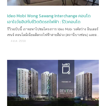
สวนลุมพินี แถมยังมองเห็นวิวแม่น้ำเจ้าพระยาได้จากทางด้านหลัง
26.5 ตร.ม. เพดาน 2.8 ม. จำนวน 467 ยูนิต 1 ห้องนอน 1
โครงการอีกด้วย นอกจากนี้ยังให้ลูกบ้านเต็มอิ่มกับธรรมชาติโดย
ห้องน้ำ ขนาด 25.5 - 26.5 ตร.ม. เพดาน 4.5 ม. จำนวน
โครงการวางผังเป็น Y Shape ให้ทุกห้องสามารถเห็นวิวเมืองได้
Ideo Mobi Wong Sawang Interchange คอนโด
210 ยูนิต 1 ห้องนอน 1 ห้องน้ำ ขนาด 29.5 - 31.0 ตร.ม.
อย่างกว้างไกล ซึ่งทั้งหมดนี้มาในราคาเริ่มต้น 5.99 ล้าน* IDEO
เอาใจวัยฮิปกับชีวิตติดรถไฟฟ้า : รีวิวคอนโด
เพดาน 2.8 ม. จำนวน 225 ยูนิต 1 ห้องนอน 1 ห้องน้ำ ขนาด
MOBI RANGNAM ต่อมาที่โครงการ IDEO MOBI RANGNAM เป็น
33.0 - 34.5 ตร.ม. เพดาน 4.5 ม. จำนวน 90 ยูนิต 2 ห้อง
รีวิวฉบับนี้ เราจะพาไปชมโครงการ Ideo Mobi วงศ์สว่าง อินเตอร์
คอนโดมิเนียมสไตล์โมเดิร์น ดีไซน์ล้ำสมัย สูง 31 ชั้น 1 อาคาร
นอน 2 ห้องน้ำ ขนาด 52 ตร.ม. เพดาน 2.8 ม.
เชนจ์ คอนโดมิเนียมติดรถไฟฟ้าสายสีม่วง (สถานีบางซ่อน) และอยู่
จำนวน 366 ยูนิต ตัวโครงการตั้งอยู่ในซอยรางน้ำ ใกล้รถไฟฟ้า
จำนวน 2 ยูนิต สิ่งอำนวยความสะดวก โถงต้อนรับ ห้องจดหมาย
ใกล้รถไฟชานเมืองสายสีแดงเพียงแค่ 400 เมตร ซึ่งตอนนี้สร้าง
4 ส.ค. 2559
BTS สถานีอนุสาวรีย์ชัยสมรภูมิเพียง 630 เมตร จุดเด่นของคอน
สระว่ายน้ำ ห้องออกกำลังกาย สวน ร้านค้า ที่จอดรถ Social Club
เกือบเสร็จสมบูรณ์แล้ว เราจึงมีโอกาสเข้าไปชมตัวโครงการและ
โดนอกจากเดินทางสะดวกสบาย, วิวสวยมองเห็นสวนสันติภาพ
Co-Working Space ห้องซักล้าง ห้องประชุม สอบถามรายละเอียด
ห้องตัวอย่างในบรรยากาศจริง รวมถึงเก็บภาพมาฝากกันด้วย
ทางโครงการยังออกแบบพื้นที่ส่วนกลางเรียกว่าจัดเต็มให้ลูกบ้าน
เพิ่มเติม โทร : 02-316-2222 ดูรายละเอียดเพิ่มเติม
ครับ รายละเอียดโครงการ ราคาเริ่มต้น 2,890,000 บาท
เติมเต็มชีวิตในวันพักผ่อน อย่างสระว่ายน้ำลอยฟ้าที่สามารถว่าย
: www.ananda.co.th
เจ้าของโครงการ บริษัท อนันดา ดีเวลลอปเม้นท์ จำกัด
น้ำชมวิวเมืองแบบพาโนรามา 360 องศา และมาพร้อม Jacuzzi
(มหาชน) ลักษณะคอนโด High Rise สูง 29 ชั้น 1 อาคาร
นอกจากนี้ยังมีฟิตเนตที่ให้ความรู้สึกเหมือนออกกำลังกายอยู่กลาง
จำนวนห้อง 559 ยูนิต เนื้อที่ทั้งหมด 2 - 2 - 22.5 ไร่ ที่ตั้ง
อากาศ ซึ่งห้องพักอาศัยจะขายแบบ Fully Furnished ในราคาเริ่ม
โครงการ ถนนกรุงเทพฯ-นนทบุรี แขวงบางซื่อ เขตบางซื่อ
ต้นเพียง 4.49 ล้าน* IDEO MOBI SUKHUMVIT 40 และมาถึง
กรุงเทพฯ ที่จอดรถ ประมาณ 201 คัน ทำเลที่ตั้งและการเดิน
โครงการสุดท้ายกับ IDEO MOBI SUKHUMVIT 40 ที่จะแตกต่าง
ทาง โครงการ Ideo Mobi วงศ์สว่าง ตั้งอยู่ริมถนนกรุงเทพฯ-
จาก 2 ทำเลข้างต้น คือมาในรูปแบบ Low Rise 8 ชั้น 2 อาคาร
นนทบุรี เลยนะครับ โดยมีจุดเด่นอยู่ที่หน้าโครงการอยู่ห่างจาก
จำนวนทั้งหมด 272 ยูนิต แต่ก็ยังจัดเต็มทั้งการออกแบบและพื้นที่
ทางขึ้นรถไฟฟ้าสายสีม่วง สถานีบางซ่อน แค่ 10 เมตรเท่านั้น ใกล้
ส่วนกลางเช่นเคย สำหรับจุดเด่นนอกจากตั้งอยู่บนทำเลศักยภาพ