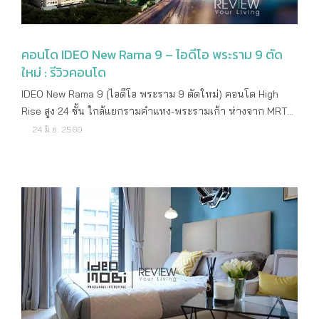
ทางสะดวกสบายและอยู่ใกล้ชิดธรรมชาติมากขึ้น โดยมาในคอน
เซ็ปต์ Future – Nature ที่นอกจากมีพื้นที่สีเขียวแล้วยังมีนวัตกร
รมใหม่ๆ เข้ามาใช้ในโครงการ อาทิ เทคโนโลยี I-4D Hologram ที่
คอนโด IDEO New Rama 9 – ไอดีโอ พระราม 9 ตัด
ใช้อธิบายรายละเอียดคอนโดที่สำนักงานขาย, นวัตกรรม Smart
ใหม่ : รีวิวคอนโด
Solar Fresh Air System ปรับอุณหภูมิภายในห้องให้เย็นสบาย
โดยดูดความร้อนไประบายออกนอกห้อง นอกจากนี้ยังมีหน้าจอแส
IDEO New Rama 9 (ไอดีโอ พระราม 9 ตัดใหม่) คอนโด High
ดงผลและตรวจสอบอุณหภูมิภายในห้อง รวมไปจนถึงระบบ
Rise สูง 24 ชั้น ใกล้แยกรามคำแหง-พระรามเก้า ห่างจาก MRT
ควบคุมการสั่งงานเปิด-ปิดอัตโนมัติ เพื่อให้ลูกบ้านทุกยูนิตทั้ง 3
สถานีรามคำแหง 12 ประมาณ 380 ม. และใกล้ Airport Link
24 มิ.ย. 2560
โครงการสะดวกในการใช้งาน เป็นต้น และเมื่อทางอนันดาเปิด
สถานีรามคำแหง 800 ม. จาก Ananda Development ราย
ข้อมูล Ideo Mobi มาพร้อมกันถึง 3 โครงการแบบนี้ เราเลยไม่
ละเอียดโครงการ ราคาเริ่มต้น 2,290,000 บาท เจ้าของ
พลาดที่จะไปเก็บข้อมูลและพาไปดูจุดเด่นของแต่ละทำเลค่ะ ใครมี
โครงการ บริษัท อนันดา ดีเวลลอปเม้นท์ จำกัด (มหาชน)
แพลนจะซื้อทำเลย่านไหนลองเก็บไว้พิจารณาได้เลยค่ะ IDEO
ลักษณะคอนโด High Rise สูง 24 ชั้น 1 อาคาร พื้นที่โครงการ
MOBI RAMA 4 เริ่มกันด้วยโครงการแรก IDEO MOBI RAMA 4
4-3-76.3 ไร่ จำนวนห้อง 994 ยูนิต ร้านค้า 2 ยูนิต ที่จอดรถ
เป็นคอนโดมิเนียม High Rise 36 ชั้น 1 อาคาร จำนวน 486 ยูนิต
344 คัน ที่ตั้งโครงการ ถนนรามคำแหง แขวงหัวหมาก เขต
ออกแบบในสไตล์โมเดิร์นเน้นเส้นสายและความล้ำสมัย ตัว
บางกะปิ กรุงเทพฯ สถานที่สำคัญใกล้เคียง Airport Link
โครงการตั้งอยู่ย่าน CBD สาทร - อโศก ติดถนนพระราม 4 อยู่
รามคำแหง The Mall รามคำแหง Foodland หัวหมาก
ใกล้ MRT สถานีคลองเตย ที่ต้องบอกเลยว่านอกจากทำเลที่ตั้งจะ
มหาวิทยาลัยรามคำแหง ABAC หัวหมาก The Nine พระราม 9
ได้เปรียบในเรื่องของการเดินทางแล้วยังได้ทัศนียภาพที่สวยงาม
เสรีมาร์เก็ต Home Pro รพ.สมิติเวช ศรีนครินทร์ รพ.กรุงเทพฯ
อย่างแท้จริง เพราะสามารถมองเห็นทั้งสวนเบญจกิตติและ
ลักษณะห้องและขนาดห้อง 1 ห้องนอน 1 ห้องน้ำ ขนาด 25.5 -