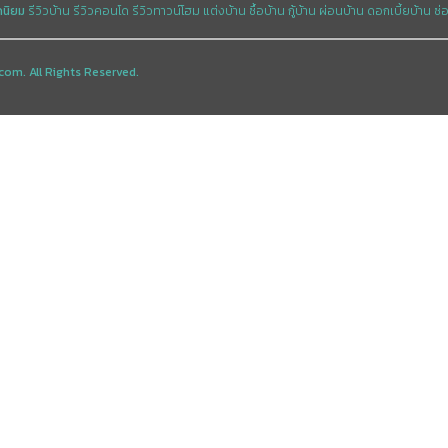
ดนิยม
รีวิวบ้าน
รีวิวคอนโด
รีวิวทาวน์โฮม
แต่งบ้าน
ซื้อบ้าน
กู้บ้าน
ผ่อนบ้าน
ดอกเบี้ยบ้าน
ซ่
com. All Rights Reserved.