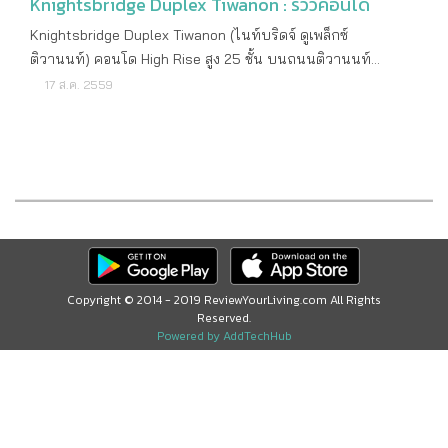
Knightsbridge Duplex Tiwanon : รีวิวคอนโด
Knightsbridge Duplex Tiwanon (ไนท์บริดจ์ ดูเพล็กซ์
ติวานนท์) คอนโด High Rise สูง 25 ชั้น บนถนนติวานนท์
ระหว่างซอยติวานนท์ 8 และซอยติวานนท์ 10 ห่างรถไฟฟ้าสถานี
17 ส.ค. 2559
กระทรวงสาธารณสุขประมาณ 70 เมตร โครงการใหม่จาก Origin
Property รายละเอียดโครงการ ราคาเริ่มต้น 2,200,000 บาท
เจ้าของโครงการ บริษัท ออริจิ้น พร็อพเพอร์ตี้ จำกัด (มหาชน)
ลักษณะคอนโด High Rise สูง 25 ชั้น 1 อาคาร จำนวนห้อง
373 ยูนิต ที่จอดรถ ประมาณ 45% (รวมจอดซ้อนคัน) เนื้อที่
ทั้งหมด ประมาณ 1 - 2 - 46 ไร่ ที่ตั้งโครงการ ถนนติวานนท์
ต.ตลาดขวัญ อ.เมือง จ.นนทบุรี สถานที่สำคัญใกล้เคียง MRT
สถานีกระทรวงสาธารณสุข กระทรวงสาธารณสุข บิ๊กซี ติวานนท์
โรงพยาบาลศรีธัญญา ท่าน้ำนนท์ เอสพลานาด งามวงศ์วาน เทส
Copyright © 2014 - 2019 ReviewYourLiving.com All Rights
Reserved.
โก้ โลตัส รัตนาธิเบศร์ ลักษณะห้องและขนาดห้อง 1 Bedroom
Powered by AddTechHub
ขนาด 25.90 - 33 ตารางเมตร 1 Bedroom Duplex ขนาด
25.90 - 33 ตารางเมตร 2 Bedroom ขนาด 43 - 58 ตารางเมตร
2 Bedroom Duplex ขนาด 43 - 58 ตารางเมตร สิ่งอำนวยความ
สะดวก Lobby สระว่ายน้ำ ฟิตเนส สวนส่วนกลาง ระบบรักษา
ความปลอดภัย และ CCTV ระบบผ่านเข้า-ออกโครงการ Key card