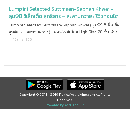
Lumpini Selected Sutthisan-Saphan Khwai –
ลุมพินี ซีเล็คเต็ด สุทธิสาร – สะพานควาย : รีวิวคอนโด
Lumpini Selected Sutthisan-Saphan Khwai ( ลุมพินี ซีเล็คเต็ด
สุทธิสาร - สะพานควาย) - คอนโดมิเนียม High Rise 28 ชั้น ห่าง
จากรถไฟฟ้า BTS สถานีสะพานควาย 1.1 กม. จาก แอล.พี.เอ็น. ดี
16 เม.ย. 2561
เวลลอปเมนท์ รายละเอียดโครงการ เจ้าของโครงการ บริษัท
แอล.พี.เอ็น. ดีเวลลอปเมนท์ จำกัด (มหาชน) ลักษณะคอนโด
คอนโดมิเนียม High Rise สูง 28 ชั้น จำนวน 1 อาคาร พื้นที่
โครงการ 1-3-55 ไร่ จำนวนห้อง 389 ยูนิต ที่ตั้งโครงการ ถนน
สุทธิสารวินิจฉัย แขวงสามเสนใน เขตพญาไท กรุงเทพฯ สถานที่
สำคัญใกล้เคียง ธนาคารออมสิน บิ๊กซี สะพานควาย La Villa
รพ.เปาโล ม.หอการค้าไทย ลักษณะห้องและขนาดห้อง ห้องชุด
Copyright © 2014 - 2019 ReviewYourLiving.com All Rights
ขนาด 25.00 - 46.50 ตร.ม. สิ่งอำนวยความสะดวก ฟิตเนส สวน
Reserved.
พักผ่อน ระบบรักษาความปลอดภัยตลอด 24 ชั่วโมง สอบถาม
Powered by AddTechHub
รายละเอียดเพิ่มเติม โทร : 02-689-6888 ดูรายละเอียดเพิ่มเติม :
http://www.lpn.co.th/