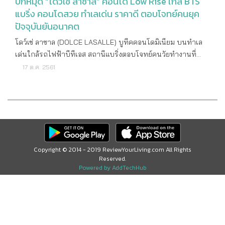
ปักหมุด “โดว์เช่ ลาซาล” คอนโด Low Rise ใกล้ BTS
แบริ่ง คอนโดสวย ทำเลเด่น ราคาดี ตอบโจทย์คนยุค
ปัจจุบันยันอนาคต
โดว์เช่ ลาซาล (DOLCE LASALLE) บูทีคคอนโดมิเนียม บนทำเล
เด่นใกล้รถไฟฟ้าบีทีเอส สถานีแบริ่งตอบโจทย์คนวัยทำงานที่
กำลังมองหาที่อยู่อาศัย ที่ให้ความสะดวกสบายจากปัจจุบันไปยัน
17 ต.ค. 2561
อนาคตในราคาที่จับต้องได้ และอัดแน่นไปด้วยคุณภาพคับเพดาน
ทั้งการออกแบบที่ลงดีเทลลึกตั้งแต่ ตัวอาคาร ห้องนอน ห้องนั่ง
เล่น ไปจนถึงล็อบบี้ และ Facilities ต่างๆ ไม่ว่าจะเดิน จะนั่ง ตรง
ไหนก็ให้ความรู้สึกผ่อนคลาย สบายตัว และยังสบายตา เน้นย้ำ
European Style ที่นับเป็นเอกลักษณ์ของแบรนด์โดว์เช่ (DOLCE)
ซึ่งครั้งนี้ โดว์เช่ ลาซาล (DOLCE LASALLE)ยังได้เพิ่มกลิ่นอาย
Copyright © 2014 - 2019 ReviewYourLiving.com All Rights
สถาปัตยกรรมแบบ French Classical เพื่อให้สอดคล้องกับสถาน
Reserved.
ที่ตั้งซอยลาซาลอีกด้วย ในรูปแบบคอนโด Low Rise ความสูง 8
Powered by AddTechHub
ชั้น จำนวน 1 อาคาร บนพื้นที่ทั้งหมด 568 ตารางวา (2,272
ตารางเมตร) และจำกัดความเป็นส่วนตัวสูงสุดเพียง 178 ยูนิต
เท่านั้น ทำเลที่ตั้งซอยลาซาลนับว่าเป็นหัวใจสำคัญที่ บริษัท สิรยศ
จำกัด พิถีพิถันเลือกเป็นพิเศษ เพื่อตอบโจทย์ผู้พักอาศัยให้อยู่
สะดวกสบายจากปัจจุบันไปยันอนาคต เพราะห่างจากสถานีแบริ่ง