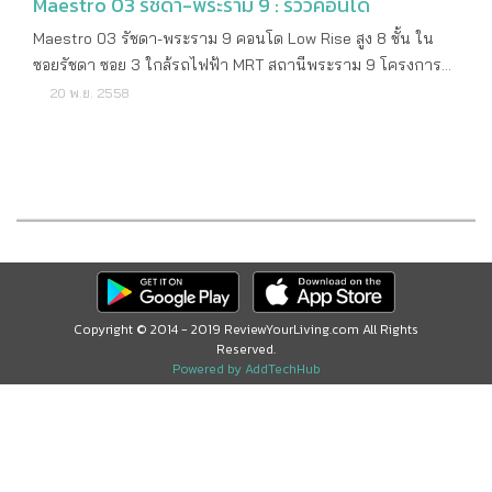
Maestro 03 รัชดา-พระราม 9 : รีวิวคอนโด
Maestro 03 รัชดา-พระราม 9 คอนโด Low Rise สูง 8 ชั้น ใน
ซอยรัชดา ซอย 3 ใกล้รถไฟฟ้า MRT สถานีพระราม 9 โครงการ
ใหม่ จาก Major Development รายละเอียดโครงการ ราคาเริ่ม
20 พ.ย. 2558
ต้น 3,640,000 บาท เจ้าของโครงการ บริษัท เมเจอร์ ดี
เวลลอปเม้นท์ จำกัด (มหาชน) ลักษณะคอนโด Low Rise สูง 8
ชั้น 3 อาคาร พื้นที่โครงการ 3 - 0 - 18 ไร่ จำนวนห้อง 321
ยูนิต ที่จอดรถ ประมาณ 55% รวมจอดซ้อนคัน ที่ตั้งโครงการ
ซอยรัชดาภิเษก 3 ถนนรัชดาภิเษก แขวงดินแดง เขตดินแดง
กรุงเทพฯ เริ่มก่อสร้าง เดือนธันวาคม 2558 คาดว่าจะแล้วเสร็จ
เดือนกรกฎาคม 2560 ค่าส่วนกลาง 65 บาท/ตารางเมตร ค่า
กองทุน 650 บาท/ตารางเมตร สถานที่สำคัญใกล้เคียง สถาน
ฑูตจีน เอสพลานาด รัชดา ฟอร์จูน ทาวน์เวอร์ เซ็นทรัล พระราม 9
Copyright © 2014 - 2019 ReviewYourLiving.com All Rights
Reserved.
MRT พระราม 9 เทสโก้ โลตัส Big C ศูนย์วัฒนธรรมแห่ง
Powered by AddTechHub
ประเทศไทย ลักษณะห้องและขนาดห้อง 1 Bedroom ขนาด 29 -
41 ตารางเมตร 2 Bedroom ขนาด 50 - 74 ตารางเมตร สิ่งอำนวย
ความสะดวก จุดจอดรับส่ง ป้อมรักษาความปลอดภัย ล็อบบี้ กล่อง
จดหมายส่วนตัว ห้องซักรีด แร็คจอดจักรยาน ลานจอดซูเปอร์ไบค์
ฟิตเนสบนชั้นลอย ห้องสตีม ห้องซาวน่า สระว่ายน้ำกึ่งในร่ม สระ