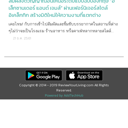
สัมผัสจิตวิญญาณอันเหนือระดับแบบฉบับอังกฤษ “อ
เล็กซานเดอร์ แอนด์ เจมส์” ผ่านเฟอร์นิเจอร์สไตล์
อิเคล็กทิก สร้างมิติใหม่ให้ความงามที่แตกต่าง
เคยไหม! กับการเข้าไปสัมผัสและซึมซับบรรยากาศในสถานที่ต่าง
ๆไม่ว่าจะเป็นโรงแรม ร้านอาหาร หรือคาเฟ่หลากหลายสไตล์
อาทิ โรงแรมลักซ์ชัวรี่สัญชาติอังกฤษในกลุ่มโซโห เฮาส์ (Soho
21 ธ.ค. 2561
House) ที่รังสรรค์พื้นที่ด้วยการจัดวางองค์ประกอบอันมี
เอกลักษณ์อย่างลงตัว สะดุดตา อบอวลไปด้วยกลิ่นอายของ
อารยธรรมอันน่าชื่นชมโดดเด่นด้านความแปลกใหม่และไอเดีย
การมิกซ์ & แมทช์เฟอร์นิเจอร์ที่ยากจะหาใครทัดเทียม ร้านอาหาร
เก๋ๆ อย่างเอล บูด้า เฟลิส (EL Buda Feliz) ก็เป็นอีกหนึ่งร้านที่
สะท้อนรสนิยมที่ล้ำสมัย ด้วยทุกวันนี้การตกแต่งบ้านที่อยู่อาศัยไม่
Copyright © 2014 - 2019 ReviewYourLiving.com All Rights
ได้มีเพียงแค่รูปแบบหรือเทรนด์เฉกเช่นในอดีต รสนิยมของแต่ละ
Reserved.
บุคคลได้เข้ามามีบทบาทมากขึ้น เนื่องจากไลฟ์สไตล์ของผู้คน
Powered by AddTechHub
เปลี่ยนไป ผู้คนให้ความสำคัญกับประสบการณ์การท่องเที่ยว การ
ได้ไปสัมผัสสิ่งแวดล้อมใหม่ๆที่สามารถสะสมความทรงจำ ห้วง
เวลาแห่งความสุขในช่วงต่างๆ เพื่อมาตีความและเนรมิตบ้านให้
กลายเป็นผลงานศิลปะอันทรงคุณค่า หล่อหลอมแฟชั่น ไลฟ์สไตล์
ความสง่างาม และรสนิยมเข้ารวมกันอย่างลงตัว “อเล็กซานเดอร์