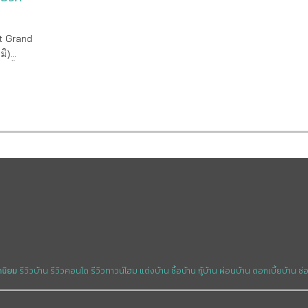
it Grand
มิ)
์ตี้
.บางพลี
รงการ :
น
ขนาด 3
 :
 : บ้าน
ณภาพ ตอบ
น ด้วย
um ในทุก
นน
ดนิยม
รีวิวบ้าน
รีวิวคอนโด
รีวิวทาวน์โฮม
แต่งบ้าน
ซื้อบ้าน
กู้บ้าน
ผ่อนบ้าน
ดอกเบี้ยบ้าน
ซ่
นามบิน
ัส,โฮม