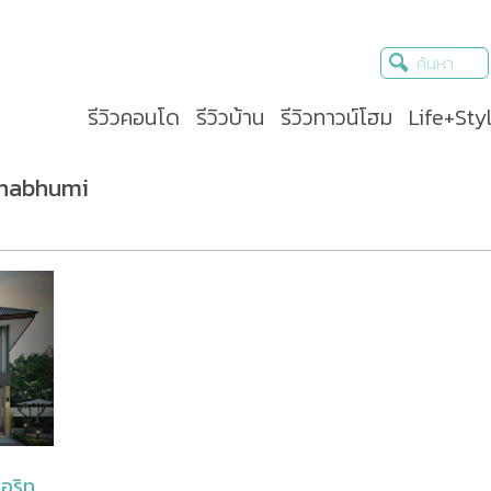
รีวิวคอนโด
รีวิวบ้าน
รีวิวทาวน์โฮม
Life+Sty
rnabhumi
อริท