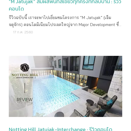
“M Jatujak” สัมผัสพื้นที่สีเขียวทุกครั้งที่กลับบ้าน : รีวิว
คอนโด
รีวิวฉบับนี้ เราจะพาไปเยี่ยมชมโครงการ “M Jatujak” (เอ็ม
จตุจักร) คอนโดมิเนียมโปรเจคใหญ่จาก Major Development ซึ่ง
ปัจจุบันตัวโครงการสร้างเสร็จไปเยอะแล้ว ขณะนี้กำลังอยู่ในขั้น
17 ก.ค. 2560
ตอนการตกแต่งภายในเพื่อเตรียมโอนภายในพฤศจิกายนนี้นะคะ
ในเมื่อตัวอาคารสร้างเกือบเสร็จแบบนี้ เราจึงได้เข้าชมห้องตัว
อย่างสวยๆ ในบรรยากาศจริงกันค่ะ โครงการ M Jatujak (เอ็ม
จตุจักร) ตั้งอยู่ในทำเลที่จัดว่าน่าสนใจมากๆ ค่ะ แทบจะเรียกว่าอยู่
บนใจกลางย่านลาดพร้าว-จตุจักรที่มีความครบเครื่องมากๆ ทั้งใน
ส่วนที่เป็นแหล่งงาน แหล่งการค้า แหล่งช็อปปิ้ง แหล่งรวมอาหาร
เด็ดๆ อีกทั้งยังคงบรรยากาศความเป็นแหล่งชุมชนที่อยู่อาศัยเดิม
ทำเลที่ตั้งบริเวณปากซอยพหลโยธิน 18 ห่างจากรถไฟฟ้า BTS
สะพานควายเพียง 500 เมตรเท่านั้น ใกล้หน่อยก็ MRT
กำแพงเพชรที่ห่างเพียง 450 เมตร หรือถ้าจากรถไฟฟ้า BTS
หมอชิต 550 เมตร และ MRT จตุจักรก็ห่างเพียง 500 เมตรเองค่ะ
ต่างกันนิดหน่อยทำให้มีทางเลือกได้ถึง 2 ทาง ความสะดวก
ระหว่างทางก็ต่างกัน ยกตัวอย่างเช่น ทางเดินจากสถานีหมอชิต
Notting Hill Jatujak-Interchange : รีวิวคอนโด
อาจจะร่มรื่นกว่าในช่วงกลางวัน แต่ช่วงค่ำก็ออกจะเงียบเหงาไป