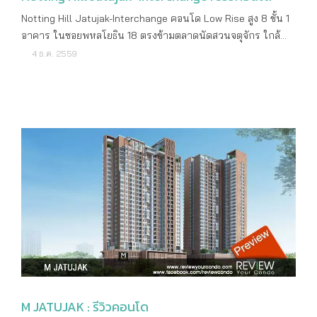
หน่อย ในขณะที่ทางเดินจากสถานีสะพานควาย ระหว่างทางก็มี
Notting Hill Jatujak-Interchange คอนโด Low Rise สูง 8 ชั้น 1
ห้าง Big C รวมถึงร้านค้า ร้านอาหาร ร้านสะดวกซื้อ
อาคาร ในซอยพหลโยธิน 18 ตรงข้ามตลาดนัดสวนจตุจักร ใกล้
และCommunity Mall ให้แวะกินแวะซื้อเยอะ แต่ช่วงกลางวันจะ
รถไฟฟ้า BTS และ MRT โครงการใหม่จาก Origin Property ราย
4 ธ.ค. 2559
ร้อนแดดมากหน่อย.... จะสะดวกเดินทางไหนก็ขึ้นอยู่กับ
ละเอียดโครงการ ราคาเริ่มต้น 2,700,000 บาท ราคาต่อตาราง
วัตถุประสงค์ส่วนตัวเลยค่ะ จุดเด่นที่สำคัญของทำเลซอยพหลโยธิน
เมตร ประมาณ 110,000 บาท เจ้าของโครงการ Origin
18 ก็คือ เข้า-ออกได้หลายเส้นทาง ซอยพหลโยธิน 18 มีทางลัดไป
Property Public Company Limited ลักษณะคอนโด Low Rise
ออกถนนวิภาวดีรังสิต (ซอยวิภาวดีรังสิต 3), ลัดไปออกซอย
สูง 8 ชั้น 1 อาคาร จำนวนห้อง 156 ยูนิต ที่จอดรถ ประมาณ
อินทามระ 15 เพื่อต่อไปยังถนนสุทธิสารวินิจฉัยได้ การจะเดินทาง
50% (รวมจอดซ้อนคัน) พื้นที่โครงการ 1 - 0 - 92.5 ไร่ ที่ตั้ง
ต่อไปยังถนนรัชดาภิเษก หรือขึ้นทางด่วนโทลเวย์จึงไม่ใช่เรื่องยาก
โครงการ ซอยพหลโยธิน 18 แขวงจอมพล เขตจตุจักร กรุงเทพฯ
เลยค่ะ เช่นเดียวกับทางฝั่งปากซอยพหลโยธิน 18 ซึ่งตรงกับแยก
เริ่มก่อสร้าง เดือนมีนาคม ปี 2560 คาดว่าจะแล้วเสร็จ
กำแพงเพชรพอดี เราสามารถขับรถตรงข้ามแยกไปขึ้นทางด่วนศรี
ไตรมาสที่ 4 ปี 2561 ค่าส่วนกลาง 45 บาท/ตารางเมตร ค่า
รัชได้เลย ในขณะเดียวกันถนนพหลโยธินยังเป็นถนนสายสำคัญ
กองทุน 500 บาท/ตารางเมตร สถานที่สำคัญใกล้เคียง ตลาด
หรือเป็นถนนสายหลักที่หลายๆ คนใช้เป็นเส้นทางเข้าออกเมือง
นัดสวนจตุจักร ตลาด อตก. BTS หมอชิต BTS สะพานควาย
ส่วนเรื่องการเดินทางด้วยรถสาธารณะ ก็สะดวกเช่นกันค่ะ ทั้งรถ
เซ็นทรัล ลาดพร้าว ยูเนี่ยน มอลล์ บิ๊กซี สะพานควาย โรงพยาบาล
แท็กซี่ รถเมล์ รวมถึงรถตู้มีให้เลือกหลายสายเลยค่ะ วิน
เปาโล เมโมเรียล สะพานควาย ลักษณะห้องและขนาดห้อง
มอเตอร์ไซค์ก็เยอะ บริเวณรอบๆ ไม่ว่าจะในระยะเดิน หรือนั่งรถก็
Deluxe (s) 1 Bedroom ขนาด 24.5 - 26 ตารางเมตร Deluxe (M)
มีความอุดมสมบูรณ์พร้อมสำหรับการอยู่อาศัยเลยทีเดียว Super
1 Bedroom ขนาด 30 - 33 ตารางเมตร Suite 1 Bedroom
Facility @ M Jatujak Signature หนึ่งของคอนโดจาก Major
M JATUJAK : รีวิวคอนโด
Plus ขนาด 34 - 34.9 ตารางเมตร Penthouse 2