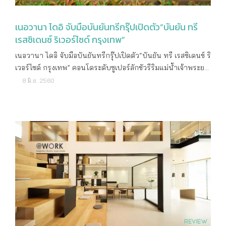
เนอวานา ไดอิ จับมือบันยันทรีกรุ๊ปเปิดตัว“บันยัน ทรี
เรสซิเดนซ์ ริเวอร์ไซด์ กรุงเทพ”
เนอวานา ไดอิ จับมือบันยันทรีกรุ๊ปเปิดตัว“บันยัน ทรี เรสซิเดนซ์ ริ
เวอร์ไซด์ กรุงเทพ” คอนโดระดับซูเปอร์ลักชัวรีริมแม่น้ำเจ้าพระยา
มูลค่ากว่า 6,000 ล้านบาท ประเทศไทย (8 มิถุนายน
8 มิ.ย. 2560
2560) : บมจ. เนอวานา ไดอิ เซ็นสัญญาความร่วมมือกับบันยันทรี
กรุ๊ป เชนโรงแรมระดับโลก เปิดตัวโครงการคอนโดมิเนียมริม
แม่น้ำเจ้าพระยา “บันยัน ทรี เรสซิเดนซ์ ริเวอร์ไซด์ กรุงเทพ”
(Banyan Tree Residences Riverside Bangkok) คอนโดระดับซู
เปอร์ลักชัวรีมูลค่ากว่า 6,000 ล้านบาท พร้อมมอบสิทธิพิเศษ
สำหรับลูกค้าเฉพาะกลุ่มในการเข้าเป็นสมาชิก The Sanctuary
Club ของบันยันทรี เพื่อรับบริการจากเครือบันยันทรีทั่วโลกไม่ว่า
จะเป็น รีสอร์ท สปา และ สนามกอล์ฟ เป็นต้น เตรียมเปิด เซลส์
แกลอรี ในเดือนกันยายน 2560 นายศรศักดิ์ สมวัฒนา
ประธานเจ้าหน้าที่บริหาร บมจ.เนอวานา ไดอิ กล่าวถึงความร่วม
มือกับ แบรนด์บันยันทรีในครั้งนี้ว่า “โครงการบันยัน ทรี เรสซิ
เดนซ์ ริเวอร์ไซด์ กรุงเทพ เป็นคอนโดมิเนียมโครงการแรกของบริ