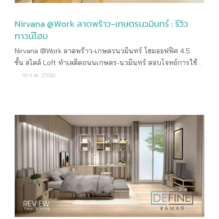
ษัทฯ เรียกได้ว่าเป็นคอนโดระดับซูเปอร์ลักชัวรี ซึ่งมีมูลค่า
Nirvana @Work ลาดพร้าว-เกษตรนวมินทร์ : รีวิว
โครงการกว่า 6,000 ล้านบาท ราคาขายเฉลี่ยประมาณ
ทาวน์โฮม
300,000 บาท/ตร.ม. คอนโดมิเนียมนี้ตั้งอยู่บนโค้งน้ำที่สวยที่สุด
ของแม่น้ำเจ้าพระยา ทำให้สามารถมองเห็นบรรยากาศที่สวยงาม
Nirvana @Work ลาดพร้าว-เกษตรนวมินทร์ โฮมออฟฟิศ 4.5
ของทั้งฝั่งเมืองเก่าและฝั่งเมืองใหม่ได้อย่างชัดเจน นอกเหนือจาก
ชั้น สไตล์ Loft ทำเลติดถนนเกษตร-นวมินทร์ ตอบโจทย์การใช้
ทำเลที่ดีที่สุดแล้ว เรายังใส่ใจในการออกแบบที่คำนึงถึงความเป็น
งานได้เต็มที่ทุกตารางเมตร โครงการใหม่ล่าสุด Nirvana
16 ก.พ. 2560
ส่วนตัวอันสูงสุดของผู้อาศัยเป็นหลักยิ่งไปกว่านั้นเรามองว่า ลูกค้า
Development รายละเอียดโครงการ ราคาเริ่มต้น รอข้อมูล
กลุ่ม Super Premium นั้นให้ความสำคัญและพิถีพิถันกับการใช้
จากโครงการ เจ้าของโครงการ บริษัท เนอวานา ดีเวลลอปเม้น
ชีวิตอย่างมาก ดังนั้นเราจึงสรรหาการบริการที่ดีเลิศ และแตก
ท์ จำกัด ลักษณะโครงการ โฮมออฟฟิศ 4.5 ชั้น จำนวน 48
ต่างมารองรับ เราตัดสินใจเลือกแบรนด์บันยันทรีสำหรับโครงการ
ยูนิต ที่ตั้งโครงการ ถนนเกษตร-นวมินทร์ แขวงนวมินทร์ เขต
นี้ ทั้งนี้เพราะบันยันทรีเป็นแบรนด์โรงแรมที่มีชื่อเสียงระดับโลก
บึ่งกุ่ม กรุงเทพฯ สถานที่สำคัญใกล้เคียง โรงเรียนอนุบาลเลิศ
และเป็น expert ในเรื่องการให้บริการระดับห้าดาวที่ทั่วโลก
หล้า บุญถาวร ตลาดนัดรถไฟ เกษตร-นวมินทร์ The
ยอมรับ ความร่วมมือครั้งนี้จึงเป็นเรื่องที่น่ายินมากและเชื่อว่า
Walk เกษตร-นวมินทร์ The Crystal CDC Central East Ville
โครงการนี้จะได้รับการตอบรับเป็นอย่างดี” มร.โฮ กวง ปิง
Tesco Lotus Fashion Island แบบบ้านและขนาดพื้นที่ใช้สอย
ประธานกรรมการบริหาร บันยันทรีกรุ๊ป กล่าวว่า “ความร่วมมือ
Type A Loft Office 4.5 ชั้น หน้ากว้าง 8 เมตร พื้นที่ใช้สอย 452
ในครั้งนี้ ทางบันยันทรีได้นำเสนอบริการสุดพิเศษที่เป็น
ตารางเมตร 2 ห้องนอน 5 ห้องน้ำ 3 ที่จอดรถ Type B Loft
เอกลักษณ์เฉพาะของเรา เพื่อสร้างประสบการณ์สุดพิเศษให้กับ
Office 4.5 ชั้น หน้ากว้าง 6 เมตร พื้นที่ใช้สอย 363 ตารางเมตร 1
กลุ่มลูกค้าของโครงการนี้ด้วย โดยลูกค้าเฉพาะกลุ่มจะได้รับสิทธิ์
ห้องนอน 4 ห้องน้ำ 2 ที่จอดรถ แบบบ้าน Type A Loft Office 4.5