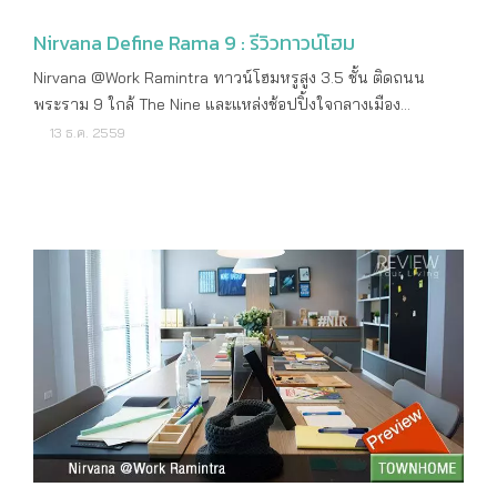
การเป็นสมาชิก The Sanctuary Club เพื่อรับสิทธิประโยชน์จาก
ชั้น หน้ากว้าง 8 เมตร พื้นที่ใช้สอย 452 ตารางเมตร 2 ห้องนอน
แบรนด์ในเครือทั่วโลกไม่ว่าจะเป็น บันยันทรี อังสนา แคสเซีย ดา
Nirvana Define Rama 9 : รีวิวทาวน์โฮม
5 ห้องน้ำ 3 ที่จอดรถ แบบบ้าน Type B Loft Office 4.5 ชั้น หน้า
หวา หรือ ลากูน่า” บมจ. เนอวานา ไดอิ เป็นผู้พัฒนาโครงการ
กว้าง 6 เมตร พื้นที่ใช้สอย 363 ตารางเมตร 1 ห้องนอน 4 ห้องน้ำ
Nirvana @Work Ramintra ทาวน์โฮมหรูสูง 3.5 ชั้น ติดถนน
อสังหาริมทรัพย์ ซึ่งเมื่อบริษัทเนอวานาได้ควบรวมกับบริษัทไดอิ
2 ที่จอดรถ สิ่งอำนวยความสะดวก Securities 24 Hrs. CCTV Key
พระราม 9 ใกล้ The Nine และแหล่งช้อปปิ้งใจกลางเมือง
แล้ว ทำให้บริษัทฯ มีธุรกิจในเครือเพิ่มมากขึ้น ได้แก่ ธุรกิจการ
Card Access Pocket garden between block plot Public
โครงการใหม่ล่าสุดจาก Nirvana Development รายละเอียด
13 ธ.ค. 2559
พัฒนาโครงการ ธุรกิจรับสร้างบ้าน และบ้านสำเร็จรูป ธุรกิจวัสดุ
Parking 43 Slots สอบถามรายละเอียดเพิ่มเติม โทร : 1787 ดูราย
โครงการ ราคาเริ่มต้น 8,990,000 บาท เจ้าของโครงการ
ก่อสร้าง สำหรับโครงการคอนโดมิเนียมโครงการนี้ยังอยู่ในช่วง
ละเอียดเพิ่มเติม : www.nirvana-group.com/th/project/at-work-
บริษัท เนอวานา ดีเวลลอปเม้นท์ จำกัด ลักษณะโครงการ
ของการพัฒนารายละเอียด และมีแผนเปิดขายในเดือนกันยายนนี้
ladprao-kaset-nawamin
ทาวน์โฮม 3.5 ชั้น จำนวน 51 ยูนิต เนื้อที่ทั้งหมด 5 - 2 - 85
โดยโครงการได้เริ่มก่อสร้างแล้วตั้งแต่ช่วงธันวาคม 2559 โดย
ไร่ ที่ตั้งโครงการ ถนนรามคำแหง 24 แยก 2 แขวงสวนหลวง
บริษัทบวิค-ไทย จำกัด (Bouygues-Thai) สำหรับความร่วมมือกับ
เขตสวนหลวง กรุงเทพฯ สถานที่สำคัญใกล้เคียง เดอะไนท์
บันยันทรีกรุ๊ปในครั้งนี้ มีความสำคัญเป็นอย่างยิ่ง เนื่องจาก
พระราม 9 เดอะมอลล์ รามคำแหง เซ็นทรัล พระราม 9 โรงเรียน
เป็นการช่วยยกระดับมาตรฐานการอยู่อาศัยของลูกบ้าน พร้อมเติม
นานาชาติเซนต์มาร์ค โรงเรียนนานาชาติสิงคโปร์กรุงเทพฯ มหา
เต็มความต้องการด้านการบริการระดับห้าดาวอย่างสมบูรณ์แบบ
วิทยาลัยอัสสัมชัญ มหาวิทยาลัยแสตมฟอร์ด โรงพยาบาลสมิติเวช
### เกี่ยวกับเนอวานา ไดอิ เนอวานา ไดอิ (Nirvana Daii) หรือ
ศรีนครินทร์ โรงพยาบาลกรุงเทพ โรงพยาบาลรามคำแหง แบบ
NVD เป็นการรวมบริษัทฯ ระหว่าง บริษัท เนอวานา ดีเวลลอป
บ้านและขนาดพื้นที่ใช้สอย Type A ทาวน์โฮม สูง 3.5 ชั้น หน้า
เม้นท์ จำกัด (Nirvana Development Co.,Ltd) ก่อตั้งเมื่อปี 2548
กว้าง 6.5 เมตร เนื้อที่ขนาด 31 – 42 ตารางวา พื้นที่ใช้สอย 350
และ ไดอิ กรุ๊ป (Daii Group) ก่อตั้งเมื่อปี 2537 โดยมีการวาง
ตารางเมตร 4 ห้องนอน 4 ห้องน้ำ 1 ห้องอเนกประสงค์ 1 ห้องแม่
โครงสร้างองค์กรใหม่ เพื่อให้สอดคล้องกับแผนกลยุทธ์ของบริษัทฯ
บ้าน ที่จอดรถ 3 คัน Type B ทาวน์โฮม สูง 3 ชั้น หน้ากว้าง 6.5
เนอวานา ไดอิ เราตั้งใจทำธุรกิจเพื่อให้ทุกคนได้มีที่อยู่อาศัยที่ตอบ