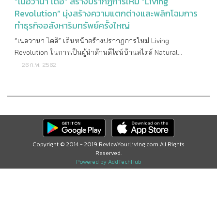
“เนอวานา ไดอิ” สร้างปรากฏการใหม่ “Living
Revolution” มุ่งสร้างความแตกต่างและพลิกโฉมการ
ทำธุรกิจอสังหาริมทรัพย์ครั้งใหญ่
“เนอวานา ไดอิ” เดินหน้าสร้างปรากฏการใหม่ Living
Revolution ในการเป็นผู้นำด้านดีไซน์บ้านสไตล์ Natural
Modern เพื่อสร้างความแตกต่างและนำนวัตกรรมการอยู่อาศัยใน
26 ก.พ. 2562
รูปแบบใหม่และทันสมัยมาพัฒนาโครงการคุณภาพที่สมบูรณ์
แบบเพื่อคนรุ่นใหม่ พร้อมตั้งเป้ายอดขาย Presale เติบโตกว่า
100% เป็น 5,400 ล้านบาท ในปี 2019 นายศรศักดิ์ สมวัฒนา
ประธานเจ้าหน้าที่บริหาร บมจ. เนอวานา ไดอิ (เนอวานา) เปิด
เผยว่า แนวโน้มของธุรกิจอสังหาริมทรัพย์ในปี 2019 ไม่ได้สดใส
มากนัก เพราะมีปัจจัยลบมากระทบตลาดโดยรวมหลายอย่าง อาทิ
Copyright © 2014 - 2019 ReviewYourLiving.com All Rights
เช่น อัตราดอกเบี้ยที่มีแนวโน้มขยับตัวสูงขึ้น กฎระเบียบในการ
Reserved.
ปล่อยสินเชื่อให้กับโครงการอสังหาริมทรัพย์ที่เข้มงวดขึ้น ในขณะ
Powered by AddTechHub
ที่เศรษฐกิจของประเทศไทย ก็ยังไม่ได้มีการขยายตัวในอัตราที่สูง
แต่อย่างไรก็ตาม ตลาดอสังหาริมทรัพย์ในระดับบน เป็นตลาดที่
ได้รับผลกระทบจากปัจจัยดังกล่าวน้อยที่สุด ไม่ว่าจะเป็นบ้านเดี่ยว
และทาวน์เฮาส์ราคาแพง ยังคงมีความต้องการจากผู้บริโภคอยู่
และยังสามารถเติบโตได้ในอัตราที่ดี เนอวานา ไดอิ ได้พัฒนา