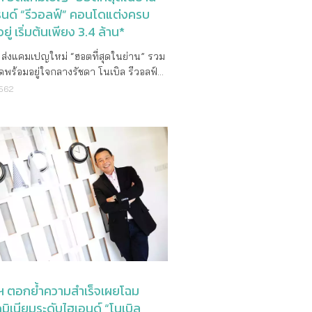
รนด์ “รีวอลฟ์” คอนโดแต่งครบ
ู่ เริ่มต้นเพียง 3.4 ล้าน*
 ส่งแคมเปญใหม่ “ฮอตที่สุดในย่าน” รวม
พร้อมอยู่ใจกลางรัชดา โนเบิล รีวอลฟ์
ะ โนเบิล รีวอลฟ์ รัชดา 2 จัดเต็มแต่ง
2562
ฟอร์ฯ พร้อมเครื่องใช้ไฟฟ้า ให้เข้าอยู่ได้
นทำเลศักยภาพ ติด MRT ศูนย์วัฒนธรรม
เพียง 3.4 ล้าน* ชมห้องตัวอย่างพร้อม
รรยากาศโครงการจริงได้แล้ววันนี้ที่
งการ คุณธีรพล วรนิธิพงศ์ ผู้
มการผู้จัดการ บริษัท โนเบิล ดีเวลลอป
ำกัด (มหาชน) เปิดเผยว่า โนเบิลฯ ได้จัด
่นสำหรับลูกค้าที่มองหาคอนโดฯ ในย่าน
้วยการเปิดตัวแคมเปญใหม่ “ฮอตที่สุดใน
บ 2 โครงการพร้อมอยู่ โนเบิล รีวอลฟ์ รัช
นเบิล รีวอลฟ์ รัชดา 2 ที่มีจุดเด่นของ
ยภาพใจกลางรัชดา ย่านศูนย์กลางธุรกิจ
่ (New CBD) ติดรถไฟฟ้า MRT ศูนย์
ลฯ ตอกย้ำความสำเร็จเผยโฉม
รมเพียง 80 เมตร ตอบสนองทุกไลฟ์สไตล์
ิเนียมระดับไฮเอนด์ “โนเบิล