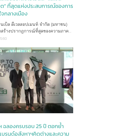
นใหม่บนทำเลที่ลงตัวที่สุด โดยทั้ง 2
ิต” ที่สุดแห่งประสบการณ์ของการ
ที่นำมาจัดแคมเปญในครั้งนี้มีขนาด
ิตใจกลางเมือง
ให้เลือกตั้งแต่แบบ 1 ห้องนอน และแบบ 2
 ในราคาเริ่มต้นเพียง 3.4 ล้านบาท
โนเบิล ดีเวลลอปเมนท์ จำกัด (มหาชน)
ะ โน
้าสร้างปรากฎการณ์ที่สุดของความภาค
วอลฟ์ รัชดา 2 ออกแบบด้วยแนวคิด
เผยโฉมตึก “Noble Ploenchit” (โนเบิล
2560
 Living” ที่ปรับทุกฟังก์ชั่นของพื้นที่
ต) ตอกย้ำความสำเร็จของการเป็นผู้นำ
ให้ตอบโจทย์ชีวิตคนเมืองที่ทันสมัยได้
ุดยอดคอนโดมิเนียมระดับไฮเอนด์ ภาย
งตัวบนสุดยอดทำเลศักยภาพใจกลางรัชดา
ปต์ “Centre of Universe” นายกิตติ
ุบันนับเป็นย่านธุรกิจการค้าสำคัญแห่ง
ำนวย ประธานเจ้าหน้าที่บริหาร บริษัท
กรุงเทพฯ รายล้อมด้วยสิ่งอำนวยความ
ดีเวลลอปเมนท์ จำกัด (มหาชน) กล่าวว่า
กมาย อาทิ ห้างสรรพสินค้า แหล่งช้อป
Ploenchit ก่อสร้างแล้วเสร็จถือเป็นอีก
ล์ สถานศึกษา และอาคารสำนักงานต่างๆ
ามภาคภูมิใจของโนเบิล ด้วย
ย่านนี้มีการเติบโตอย่างต่อเนื่อง รวมถึง
ารณ์และความเชื่อในการบรรจง
จุดเชื่อมต่อของเส้นทางรถไฟฟ้าสายสีส้ม
รค์ทุกรายละเอียดอย่างประณีตและดีที่สุด
ให้ย่านรัชดาเป็นอีกทำเลสำคัญที่สามารถ
ะเวลา 5 ปี ภายใต้แนวคิดการอยู่อาศัย
 สำหรับลูกค้าที่สนใจ สามารถ
ตอนาคตที่มองไปข้างหน้า แต่ยังคงมี
ัวอย่างจริงได้วันนี้ ที่สำนักงานขายโน
ี่เชื่อมโยงกับอดีต โดยไอเดียการสร้าง
วอลฟ์ รัชดา 2 ติด MRT ศูนย์วัฒนธรรม ลง
สูงที่มีพื้นที่สีเขียว (Vertical Garden
ลฯ ฉลองครบรอบ 25 ปี ตอกย้ำ
เพื่อรับส่วนลดออนไลน์ 50,000 บาท*
อง Le Corbusier ปรมาจารย์ด้าน
นแบรนด์อสังหาฯคิดต่างและความ
www.noblehome.com สอบถามข้อมูลเพิ่ม