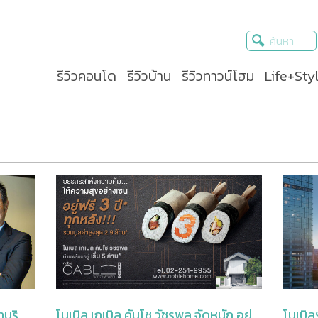
รีวิวคอนโด
รีวิวบ้าน
รีวิวทาวน์โฮม
Life+Sty
าบริ
โนเบิล เกเบิล คันโซ วัชรพล จัดหนัก อยู่
โนเบิล