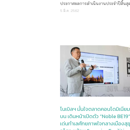
ชัย บุศราพันธ์ ให้ดำรงตำแหน่งประธาน
ประกาศผลการดำเนินงานประจําปีสิ้นสุด 
กรรมการ ประธานเจ้าหน้าที่บริหารร่วม
31 ธันวาคม 2561 บริษัทฯ มีผลกำไรสุท
5 มี.ค. 2562
กรรมการผู้จัดการ ของบริษัทโดยมีผลตั้งแ
987.0 ล้านบาท โดยบริษัทฯ มีรายได้จ
25 เมษายน 2562 เป็นต้นไป นั่นหมายค
5,152.9 ล้านบาท อัตราส่วนกำไรขั้นต้นค
“ธงชัย บุศราพันธ์” หวนกลับมาบริหารโน
ร้อยละ 43.4 และมีอัตราส่วนกำไรสุทธิร้
ครั้ง หลังจากหันหลังให้เป็นระยะเวลาป
19.2 กำไรต่อหุ้นขั้นพื้นฐานจำนวน 2.16
ปี กลับมาถือหุ้นใหญ่ การกลับมาของ “ธงชัย บุ
หุ้น “สำหรับปี 2561 นับว่าเป็นปีที่ดีของบริษัทฯ
ศราพันธ์” ครั้งนี้ เป็นการกลับมาที่มีควา
ซึ่งผลสำเร็จมาจากปัจจัยพื้นฐานที่ดี เป็
เจ้าของ มากกว่าแค่ผู้บริหาร เพราะมีการ
ดันที่จะส่งผลต่อเนื่องไปยังปี 2562 แล
หุ้นกันแบบบิ๊กล็อต ส่งผลให้มีการปรับโคร
ตามที่บริษัทได้คาดการณ์” กล่าวโดยน
หุ้นของบริษัทใหม่ โดยปัจจุบันมีผู้ถือหุ้นใหญ่ 3
แฟรงค์ เหลียง รองประธานกรรมการ แล
รายได้แก่ 1.นายธงชัย บุศราพันธ์ ถือหุ้น
ประธานเจ้าหน้าที่บริหารร่วม “สำหรับปี 
สัดส่วน 23.3% 2.บริษัท เอ็นคราวน์ จำก
ผ่านมา บริษัทฯ สร้างยอดขายกว่า 9,80
(nCrowne Pte. Ltd.) ถือหุ้นในสัดส่วน 24
บาท ซึ่งส่งผลให้บริษัทฯ มียอดขายที่รอรั
บริษัทนี้อยู่ในเครือของ ฟัลครัม-โกลบอล
ได้ในอนาคตเป็นจำนวนประมาณ 17,700
ตอล (Fulcrum Global Capital) ซึ่งมีนา
บาท สำหรับไตรมาสที่ 4 ของปี 2561 บร
เหลียง เป็นผู้ถือหุ้น 100% และ 3.บริษัท 
ประสบความสำเร็จจากการส่งเสริมการ
โนเบิลฯ มั่นใจตลาดคอนโดมิเนียม
กรุ๊ป โฮลดิ้งส์ จำกัด (มหาชน) (BTSG) ถื
โครงการที่ก่อสร้างแล้วเสร็จเป็นอย่างม
บน เดินหน้าเปิดตัว “Noble BE19” 
สัดส่วน 9.9% ส่วนหุ้นที่เหลือเป็นผู้ถือหุ
เฉพาะอย่างยิ่ง โครงการ โนเบิล เพลินจิต ซ
เด่นทำเลศักยภาพใจกลางเมืองสุข
และอื่นๆ วางเป้าติด Top 10 อสังหาฯ ไม่เ
ยอดจองกว่า 150 ยูนิต และมีการโอนกรรม
การกลับมาจะเป็นหนึ่งผู้ถือหุ้นหลักแล้ว “