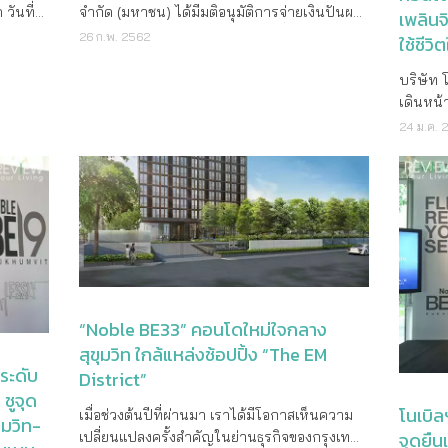
จำนวนจำกัด* ณ โครงการ Noble Gable
ของคนรุ่
วันที่
จำกัด (มหาชน) ได้มีมติอนุมัติการจ่ายเงินปันผล
เพลินจ
 และ
Watcharapol ระหว่างซอยเพิ่มสิน 21 และ 23
โครงการ
ธิจำนวน
พิเศษระหว่างกาลประจำไตรมาสที่สาม ปี 2561
26 ก.พ. 2562
ใช้ชีว
ต่วันที่
สอบถามข้อมูลเพิ่มเติมที่โทร. 02–251–9955
ห้องชุด
ำนวน
ในอัตรา 6.9 บาทต่อหุ้น ซึ่งการปันผลดังกล่าว
วามว่า
หรือ www.noblehome.com
ห้องนอน
ิดเป็น
นับได้ว่า เป็นเงินปันผลในอัตราสูงสุดเป็น
บริษัท 
เบิลอีก
เท่านั้น* โครงการโนเบิล รีวอลฟ์ รัชดา แล
อยละ
ประวัติการณ์ตั้งแต่ก่อตั้งบริษัทฯ มา ทั้งนี้เพื่อ
เดินหน
ระมาณ ​7
เบิล รี
 บาทต่อ
สะท้อนให้เห็นถึงความตั้งใจของคณะกรรมการบ
ภูมิใจ 
24 ม.ค. 
“Revolve
ริษัทฯ ที่จะสร้างมูลค่าให้แก่ผู้ถือหุ้น และสร้าง
เพลินจิ
มเป็น
ใช้สอย 
นแรงผลัก
ความมั่นใจในกระแสเงินสดในอนาคตของบริ
พัฒนา ส
ซื้อขาย
อย่างล
ะในอนาคต
ษัทฯ “การอนุมัติจ่ายเงินปันผลครั้งนี้ บริษัทฯ มี
ใต้คอนเซ
งผู้ถือ
ซึ่งปัจจ
าย
สองวัตถุประสงค์ กล่าวคือ ประการแรกบริษัทฯ
ธนากิจอ
ใหม่ของ
ะ
ต้องการที่จะตอบแทนผู้ถือหุ้นของบริษัทฯ
โนเบิล 
ใน
สะดวกมา
2561 ที่
เนื่องจากในช่วงระยะเวลา 7 ปีที่ผ่านมาบริษัทฯ มี
“Noble 
ัด
ปิ้งมอล
0 ล้าน
อัตราการจ่ายเงินปันผลสะสมต่อกำไรสุทธิเพียง
หนึ่งคว
.9% ซึ่ง
ส่งผลให้
บรู้ราย
16% เมื่อเทียบกับการจ่ายเงินปันผลใน
ประสบก
 แคปิ
การเป็น
 ล้าน
อุตสาหกรรมที่อยู่ในอัตราประมาณ 48% ทำให้
สร้างสร
“Noble BE33” คอนโดใหม่ใจกลาง
ยแฟรงค์
ที่จะทำ
ิษัทฯ
ผู้ถือหุ้นของบริษัทฯ ได้รับผลตอบแทนที่ค่อนข้าง
ตลอดระย
สุขุมวิท ใกล้แหล่งช้อปปิ้ง “The EM
บีทีเอส
เชื่อมต่อไปได้ทุกที่
ขาย
ต่ำกว่าค่าเฉลี่ย และอีกประการหนึ่งคือ การที่
ของชีวิ
ระดับ
District”
อหุ้นใน
ชมห้องต
าก โดย
บริษัทฯ ประสบความสำเร็จในการสร้างยอดขาย
รากฐานท
ชูจุด
้นรายย่อย
เบิล รี
ึ่งมี
เพื่อรับรู้รายได้ในอนาคตเมื่อสิ้นไตรมาสที่ 3 ปี
เมืองแนว
โนเบิ
เมื่อช่วงต้นปีที่ผ่านมา เราได้มีโอกาสเห็นความ
ุมวิท-
พียงแต่
ทะเบียน
สิทธิ์
2561 เป็นจำนวนถึง 16,800 ล้านบาทและยอด
City) ข
จุดยื
เปลี่ยนแปลงครั้งสำคัญในย่านธุรกิจของกรุงเทพ
ธงชัย บุ
ได้ที่ 