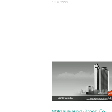
12,000 ล้านบาท และยอดรับรู้รายได้ 1
3 มิ.ย. 2558
ใหม่ “Noble BE19” บนสุดยอดไพร์มโลเค
โครงการ แบ่งเป็นโครงการที่พัฒนาและ
ล้านบาท ปัจจุบันบริษัทมีสต๊อก 17,000 
ใจกลางเมืองสุขุมวิท-อโศก ด้วยมูลค่าโ
ขายก่อนปี 2545 จำนวน 8 โครงการ มูล
บาท ในจำนวนนี้เป็นสต๊อกสร้างเสร็จพร
ประมาณ 5,900 ล้านบาท พร้อมทั้งเตร
โครงการรวมประมาณ 4,800 ล้านบาท
6,000 ล้านบาท และมียอดขายรอโอน (B
ธุรกิจเจาะตลาดกลุ่มนักลงทุนระดับบนใ
โครงการที่เปิดการขายตั้งแต่ปี 2545 ถึ
มูลค่า 17,000 ล้านบาท คาดาว่าปีนี้จะ
ประเทศรวมถึงประเทศเพื่อนบ้าน AEC ที่
มีจำนวน 39 โครงการ มูลค่าโครงการร
รับรู้รายได้ประมาณ 3,000 ล้านบาท “คุณกิตติ
การเข้ามาใช้บริการด้านสุขภาพในสถา
ประมาณ 83,000 ล้านบาท
เขาอยากจะวางมือ ตอนที่ลาออกไป เพร
พยาบาลเอกชนระดับพรีเมียมในกรุงเทพ
ทำของตัวเอง ไปทำธุรกิจจนมีตังค์ กลับมาค
จำนวนมาก รวมถึงการออกโรดโชว์แล
อยากเป็น 1 ใน 10 ของผู้ประกอบการอสัง
กิจกรรมโฆษณาประชาสัมพันธ์ เพื่อจับกล
หาฯ และอยากเห็นบริษัทยั่งยืน ทำผลป
ลงทุนที่มีรายได้สูงและกำลังมองหาแหล่
การ ผลตอบแทนผู้ถือหุ้นเหมาะสม เรามา
ใหม่จากสภาพเศรษฐกิจโลกผันผวน ซึ่ง
อยู่แค่ 1-2 ปี แต่ลงทุนระยะยาว ถ้าไม่มี 
ว่าตลาดอสังหาฯในกรุงเทพฯนั้นยังคงเป็
mode ช่วง 7 ปีที่ไม่ได้บริหาร ตอนนี้ก็น
ลงทุนที่ให้ผลตอบแทนสูงกว่าตลาดอสัง
ยอดขายได้ปีละ 15,000-20,000 ล้านบ
ฮ่องกง สิงคโปร์ จีน และใต้หวัน ด้วยเม็ดเ
เตรียม 5 กลยุทย์สร้างความสำเร็จ เมื่อ “ธ
น้อยกว่าเพราะราคา Property ต่อตารา
ศราพันธ์” กลับมาและหวังจะทำให้โนเบิ
กรุงเทพฯ ยังคงมีราคาถูกกว่าเมื่อเทียบ
เติบโต และมีขนาดองค์กรที่ใหญ่ขึ้น จึงต้
ต่างประเทศประมาณ 40 กว่าเปอร์เซ็นต์
ยมกลยุทธ์และแผนธุรกิจไปสู่เป้าหมายดัง
ในขณะที่อัตราผลตอบแทนต่อการปล่อยเช
กล่าว และนี่คือ 5 กลยุทธ์ที่จะมาลุยธุรกิ
กว่า ด้านนายธีรพล วรนิธิพงศ์ ผู้ช่วยกรรมการผู้
นับจากนี้ 1.ระบายสต๊อก โครงการที่มีอยู
จัดการ บริษัท โนเบิล ดีเวลลอปเมนท์ จำ
NOBLE เพลินจิต : รีวิวคอนโด