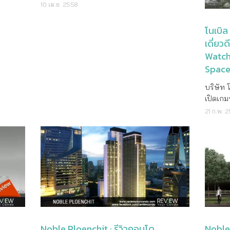
ใหม่ล่าสุดจาก Noble Development รายละเอียด
ของโนเบ
0,000
10 เม.ย. 2558
ชั่น
เปิดการ
ลงทุนอย่างต่อเนื่อง โดยในปี 2562 บริษัทฯ ได้
สามารถเ
โครงการ ราคาเริ่มต้น 6,900,000 บาท
เรทชุด 
ล้าน
ครงการ
ค่า
วางแผนลงทุนจัดหาซื้อที่ดินใหม่เพื่อพัฒนา
เสนอสิ่งที่ด
เจ้าของโครงการ บริษัท โนเบิล ดีเวลลอปเม้นท์
“be diff
้อมโอน
ียมแผน
โนเบิล
 และ
โครงการเป็นจำนวน 2.5 พันล้านบาท อีกทั้ง
อุดล ผู้
จำกัด (มหาชน) ลักษณะโครงการ บ้านเดี่ยว 2
ในดีเอ็
acklog)
นต่าง
เดี่ยว
งปี 2561
บริษัทฯ มีสินค้าคงเหลือที่เกิดจาก โครงการที่
เวลลอปเ
ชั้น จำนวน 266 ยูนิต ที่ตั้งโครงการ ถ.เพิ่มสิน
กล่าวถู
สามารถ
มีอัตรา
Watch
วม
สร้างเสร็จแล้ว และ โครงการที่อยู่ระหว่างการ
"โครงกา
แขวงคลองถนน เขตสายไหม กรุงเทพ เริ่ม
กำหนดคว
น
ดำเนินการอีกจำนวนหนึ่งอีกด้วย นอกจากนี้ใน
ภาคภูมิ
Spac
ก่อสร้าง ปี 2558 คาดว่าจะแล้วเสร็จ ปี 2559
ตั้งแต่
าะอยาก
ฯเป็น
ไตรมาสที่ 1 ปี 2562 บริษัทฯ ยังมียอดขายที่น่า
ในการ ค
สถานที่สำคัญใกล้เคียง บิ๊กซี ทางด่วน
ของโนเ
รั้งนี้
ะการทำ
บริษัท 
พอใจจากตลาดต่างประเทศ ดังนั้น บริษัทฯ จึง
ออกแบบ
รามอินทรา-อาจณรงค์ โรงพยาบาลสายไหม โรง
คาดหมาย
ุ่มนัก
เปิดเกม
ไม่มีความกังวลใด ๆ กับการบริหารกระแส
ลงตัวไป
พยาบาลภูมิพลฯ แบบบ้านและขนาดพื้นที่ใช้สอย
เบิล พา
ระกอบ
งลงทุน
ใหม่ “โ
เงินสด รวมถึงผลประกอบการของทางบริษัทฯ ที่
รวมถึงค
21 ก.พ. 
SEMI : ที่ดิน 35.9 – 64.4 ตร.วา พื้นที่ใช้สอย
ส์ ปี 19
ไม่ได้กะ
เรามอง
Watchar
จะเกิดขึ้นในอนาคต” ราคาหลักทรัพย์ NOBLE
วัสดุเฉ
157 ตร.ม. AETO : ที่ดิน 51 – 62 ตร.วา พื้นที่
อสังหาร
Sleep
นแหล่ง
ความสุข.
ณ สิ้นวันที่ 22 กุมภาพันธ์ 2562 มีค่าเท่ากับ
อิตาลีท
ใช้สอย 169 ตร.ม. PYRA : ที่ดิน 56.4 –
ออกแบบบ
่าจะทำ
หาฯใน
มีพื้นที
20.00 บาท เปลี่ยนแปลงเพิ่มขึ้น 1.50 บาท เทียบ
บาเซโลน
82.6ตร.วา พื้นที่ใช้สอย 190 ตร.ม. แบบบ้าน
จากหน้
าท”
งินที่
ครบครัน
เป็น 8.11% บริษัท โนเบิล ดีเวลลอปเมนท์ จำกัด
โดยคำนึ
SEMI ขนาดที่ดิน 35.9 – 64.4 ตร.วา พื้นที่
เพื่อให้
งชัย บุ
งเมตรใน
ภายนอก
(มหาชน) เป็นผู้บุกเบิกและเป็นผู้นำในด้าน
สถาปัต
ใช้สอย 157 ตร.ม. แบบบ้าน AETO ขนาดที่ดิน 51
ขนาดใหญ
ลกลับมา
กับใน
ขึ้นลง
นวัตกรรมใหม่ และสร้างเอกลักษณ์เฉพาะตัวของ
เหนือระ
– 62 ตร.วา พื้นที่ใช้สอย 169 ตร.ม. แบบบ้าน
ออก โคร
องเตรี
ขึ้นไป
ราคาเริ่มต้น 
การอยู่อาศัย เพื่อตอบสนองความต้องการ พร้อม
ว่า Nob
PYRA ขนาดที่ดิน 56.4 – 82.6 ตร.วา พื้นที่
โค้ง บ้า
่าเราสูง
ผู้ช่วย
นำคุณภาพที่ดีกว่ามาสู่ลูกค้า บริษัทฯ ประกอบ
ใช้ชีวิต
ใช้สอย 190 ตร.ม. สิ่งอำนวยความสะดวก CCTV
ออกแบบแ
จอสังหาฯ
เมนท์ จ
ธุรกิจประเภทพัฒนาอสังหาริมทรัพย์ ประเภทที่
โดยมีตั
2 จุด ระหว่างทางเข้า-ออกโครงการ Pass Card
นีโอ ซิต
่ใน
กัด
ตลาดคอน
อยู่อาศัย ซึ่งมีทั้งรูปแบบของบ้านเดี่ยว อาคารชุด
นท์เฮ้า
Noble Ploenchit : รีวิวคอนโด
Noble 
ควบคุมการเข้า-ออก สวนสาธารณะ สระว่ายน้ำ
ขยาย อาค