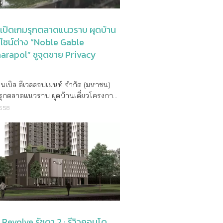
ิล ทางโนเบิลได้จัดทำแคมเปญคอร์เปอร์
ข้าถึงได้ (Affordable High End) เพื่อนำ
“Believe in Your Soul” ตอกย้ำแนวคิด
ีที่สุดแก่ลูกค้าต่อไป" ด้าน นายศิระ
erent, be noble” ปรัชญาความเชื่อที่อยู่
 เปิดเกมรุกตลาดแนวราบ ผุดบ้าน
ช่วยกรรมการผู้จัดการ บริษัท โนเบิล ดี
นเอของแโนเบิลมาตลอด 25 ปี แนวคิดดัง
ดีไซน์ต่าง “Noble Gable
มนท์ จำกัด (มหาชน) กล่าวเพิ่มเติมว่า
กถ่ายทอดผ่านการออกแบบที่อยู่อาศัยและ
arapol” ชูจุดขาย Privacy
ร Noble Ploenchit เป็นที่สุดของความ
ามเป็นไปได้ใหม่ๆในการใช้ชีวิต นับ
ใจของโนเบิล โดยทีมงานทุกท่านได้ทุ่มเท
e
อดีตที่ผ่านมาจะเห็นได้ว่าโครงการต่างๆ
ัดสรรวัสดุและเทคโนโลยีการก่อสร้างที่
บิลก้าวข้ามความธรรมดาและเหนือความ
โนเบิล ดีเวลลอปเมนท์ จำกัด (มหาชน)
ให้ คอนกรีต เหล็กและกระจก มีความ
ของผู้อยู่อาศัย อาทิเช่น โครงการ โน
รุกตลาดแนวราบ ผุดบ้านเดี่ยวโครงการ
กับรายละเอียดที่แวดล้อมอยู่รอบด้าน
ร์ค คอนโดมิเนียมเชิงราบสไตล์คอนโดเฮา
นเบิล เกเบิล วัชรพล” (Noble Gable
วามใส่ใจในรายละเอียดของการเลือกใช้
2558
91 ที่ถือเป็นการปฏิวัติวงการ
apol) ชูจุดขายภายใต้สโลแกน “แผ่
พาะจุด อาทิ แพทเทิร์นของหินอ่อนจาก
ิมทรัพย์ในยุคนั้นเป็นอย่างมาก ด้วยการ
..ให้เต็มพื้นที่” บ้านที่ถูกออกแบบมาให้
ี่ได้รับแรงบันดาลใจมาจากดีเทลภายใน
้านเป็นกลุ่ม Cluster ที่ดึงเอาถนนออก
่เพิ่มมากขึ้นตอบโจทย์ทุกฟังก์ชั่นบ้านที่
าพาวิเลียน หรือแม้แต่การเลือกใช้วัสดุ
าบ้านและจอดรถไว้รวมกันเป็นส่วนกลาง
 ให้คุณเต็มที่กับสเปซทั้งภายในและ
งถึงจังหวะที่สอดคล้องกับสเปซทาง
หน้าบ้านมีพื้นที่พักผ่อนที่เป็นส่วนกลาง
ได้อย่างลงตัวบนทำเลศักยภาพใกล้จุด
ยกรรม พร้อมทั้งสิ่งอำนวยความสะดวก
่ ร่มรื่นและปลอดภัยจากรถที่วิ่งเข้า
ทางด่วนรามอินทรา-วงแหวนรอบนอก ใน
ดับต่างๆภายในโครงการฯ เพื่อให้มั่นใจ
งการ Noble Home บ้านเดี่ยวหลังคา
6.9 ล้านบาท นายธีรพล วรนิธิพงศ์
le Ploenchit นี้จะเป็นศูนย์กลางของการ
นแนวใหม่ที่มีความริเริ่มทั้งในแง่การ
กรรมการผู้จัดการ บริษัท โนเบิล ดีเวลลอป
 บนพื้นที่กว่า 9 ไร่ จำนวน 1,444 ยูนิต
ละการเลือกใช้วัสดุก่อสร้าง โครงการ
ำกัด (มหาชน) เปิดเผยว่า “แม้ว่าปัจจุบัน
้งแต่ขนาด 1 ห้องนอนขึ้นไป จนถึงขนาดเพ
ี้ คอนโดมิเนียมเชิงราบและบ้านเดี่ยวเชิง
โดมิเนียมถือเป็นที่พักอาศัยที่ได้รับ
ส์ พร้อมที่จอดรถใต้ดิน มูลค่าโครงการ
Revolve รัชดา 2 : รีวิวคอนโด
ารสูง 3 ชั้น ชั้นละ2 ยูนิต แต่ละยูนิตมี