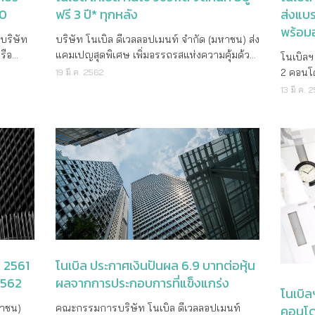
10
ฟรี 3 ปี* ทุกหลัง
ส่งแบ
พร้อมอย
าบริษัท
บริษัท โนเบิล ดีเวลลอปเมนท์ จำกัด (มหาชน) ส่ง
รือ
แคมเปญสุดพิเศษ เพิ่มอรรถรสแห่งความคุ้มด้วย
โนเบิลฯ
ผล
โปรโมชั่น อยู่ฟรี 3 ปี* ทุกหลัง ฟรีค่าส่วนกลาง
2 คอนโด
19 มี.ค. 2562
จทิ้ง
และเงินกองทุนรวมมูลค่ากว่า 2.9 ล้านบาท* กับ
รัชดา แล
13 มี.ค. 
จัด ซึ่ง
โครงการ โนเบิล เกเบิล คันโซ วัชรพล (Noble
ครบ ฟรีเ
มทุนกับ
Gable Kanso Watcharapol) บ้านพร้อมอยู่ใน
ทันที บ
ราคาเริ่มต้นเพียง 5 ล้านบาท* โนเบิล เกเบิล
เริ่มต้น
24 ภาย
คันโซ วัชรพล (Noble Gable Kanso
สัมผัสบ
ครือพราว
Watcharapol) โครงการบ้านพร้อมอยู่ กับ
สำนักงานขายโคร
้ถือหุ้น
ออกแบบภายใต้คอนเซปต์ “คิดอย่างเซน อยู่อย่าง
ช่วยกรร
เซน” ผสานงานออกแบบสถาปัตยกรรมสะท้อนถึง
เมนท์ จ
นวย
วิถีการใช้ชีวิตในแบบญี่ปุ่น สร้างสรรค์องค์
โปรโมชั
ประกอบที่เป็นอัตลักษณ์แฝงสุนทรียะของ
รัชดา ด
เมษายน
ธรรมชาติไว้ในทุกรายละเอียด ให้คุณปล่อยชีวิต
ย่าน” กั
์แห่ง
ให้เป็นอิสระในพื้นที่ส่วนตัวผสานความเรียบง่าย
ดา และ โ
ี 2561
โนเบิล ประกาศเงินปันผล 6.9 บาทต่อหุ้น
ิษัทมี
เข้ากับทุกมุมของบ้านอย่างลงตัว สัมผัสความสุข
ทำเลศัก
2562
ผลจากการประกอบการที่แข็งแกร่ง
ำรง
แบบวิถีเซน พร้อมรับข้อเสนอรวมมูลค่าสูงสุด 2.9
แห่งใหม
โนเบิ
้ง นายธง
ล้านบาท* ได้ตั้งแต่วันที่ 18 มีนาคมนี้ 2562
วัฒนธร
คอนโดม
หาชน)
คณะกรรมการบริษัท โนเบิล ดีเวลลอปเมนท์