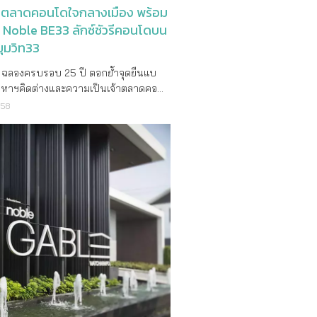
ยกรรมผู้วางรากฐานให้กับอาคารใน
จ้าตลาดคอนโดใจกลางเมือง พร้อม
เติมโทร. 02-251-9955
odernism ได้ถูกนำมาใช้เป็นคอนเซ็ปต์
ว Noble BE33 ลักซ์ชัวรีคอนโดบน
นในการสร้างสรรค์โครงการผ่านการผสม
ุมวิท33
คาร ผู้คน เทคโนโลยี และธรรมชาติเข้า
กันอย่างสมดุลบนพื้นที่ใจกลางเมืองกว่า 9
 ฉลองครบรอบ 25 ปี ตอกย้ำจุดยืนแบ
มจากการวางผังเมืองที่คำนึงถึงมิติของโครง
ังหาฯคิดต่างและความเป็นเจ้าตลาดคอน
องและสิ่งแวดล้อม ตัวอาคารมีรูปแบบเรียบ
งเมือง พร้อมเปิดตัว Noble BE33 ลัก
558
นสายน้อยแต่มากในรายละเอียดแสดงถึง
อนโดบนถนนสุขุมวิท33 บริษัท
มปรัชญาการออกแบบโมเดิร์นนิสต์ เพื่อ
ดีเวลลอปเมนท์ จำกัด (มหาชน) ฉลอง
ที่สุดของทุกมิติและทุกรายละเอียดของ
 25 ปี ตอกย้ำจุดยืนในความเป็นแบ
 เพราะทุกยูนิตและทุกตารางนิ้วของ
งหาฯคิดต่าง ที่ไม่เคยคิดและมองอะไร
ด้คัดสรรสิ่งที่ดีที่สุดเพื่อมอบสุนทรีย
คร ภายใต้แนวคิด “be different” ซึ่งเป็น
ใช้ชีวิตให้แก่ลูกค้า โดยตลอดระยะเวลาที่
วามเชื่อที่อยู่ในดีเอ็นเอของโนเบิลมา
Noble Ploenchit ได้รับการตอบรับที่ดี
 ปี พร้อมเดินหน้าย้ำความเป็นเจ้าตลาด
มลูกค้าที่ให้ความเชื่อมั่นในศักยภาพการ
จกลางเมืองด้วยการเปิดตัวคอนโดฯระ
ครงการระดับไฮเอนด์มาโดยตลอดส่งผล
อนด์โครงการแรกบนถนนสุขุมวิท33 ด้วย
ุบันมียอดขายไปแล้วกว่า 60 % และ
ณกว่า 80 ล้านบาท นาย
ผนการดำเนินธุรกิจภายในปีนี้ บริษัทฯ
นากิจอำนวย ประธานเจ้าหน้าที่บริหาร
หน้าต่อไปอย่างมั่นคงด้วยกลยุทธ์การ
โนเบิล ดีเวลลอปเมนท์ จำกัด (มหาชน)
รงการที่อยู่อาศัยคุณภาพสูง (High End)
ิดเผยว่า “ในวาระฉลองครอบรอบ 25 ปี
้งความหรูหรา (Luxury High End) และ