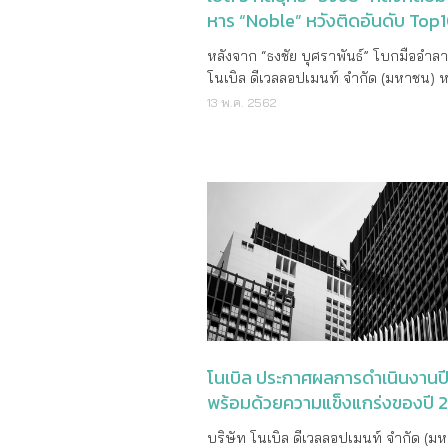
หาร “Noble” หวังติดอันดับ Top
หลังจาก​ “ธงชัย บุศราพันธ์” โบกมืออำล
โนเบิล ดีเวลลอปเมนท์ จำกัด (มหาชน) ห
Noble ไปในช่วงปลายปี 2555 ด้วยเหตุ
13 พ.ค. 2562
ต้องการเป็นเจ้าของกิจการของตัวเอง จำใ
เก้าอี้รองประธานกรรมการและกรรมการผู้
บริหารงานโนเบิลมานานถึง 17 ปี ไปร่ว
ครอบครัวลิปตพัลลภ พัฒนา โครงการ
คอนโดมิเนียมหรู พาร์ค 24 ซอยสุขุมวิท 
ใต้บริษัท พราวด์ เรสซิเดนซ์ จำกัด ในเ
เรียลเอสเตท โดยดำรงตำแหน่งซีอีโอ และผู
ในสัดส่วน 30% ส่วนบริษัท โนเบิลฯ อยู่ภายใต้
การบริหารงานของ นายกิตติ ธนากิจอำ
ประธานกรรมการและประธานเจ้าหน้าที่
บริหาร นับตั้งแต่วันนั้นจนถึงวันที่ 25 
2562 ที่ผ่านมาได้แจ้งต่อตลาดหลักทรัพย
โนเบิล ประกาศผลการดำเนินงานป
ประเทศไทยว่าที่ประชุมคณะกรรมการบร
พร้อมด้วยความแข็งแกร่งของปี 
มติแต่งตั้ง นายกิตติ ธนากิจอำนวย ให้ด
ตำแหน่งเป็นประธานกิตติคุณ และแต่งตั
บริษัท โนเบิล ดีเวลลอปเมนท์ จำกัด (ม