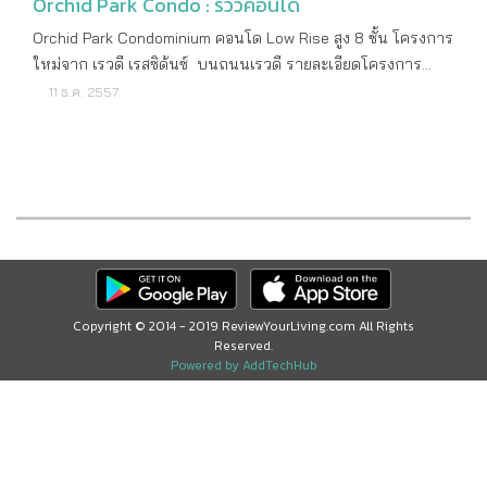
Orchid Park Condo : รีวิวคอนโด
Orchid Park Condominium คอนโด Low Rise สูง 8 ชั้น โครงการ
ใหม่จาก เรวดี เรสซิด้นซ์ บนถนนเรวดี รายละเอียดโครงการ
ราคาเริ่มต้น 1.4 ล้านบาท ราคาต่อตารางเมตร ประมาณ
11 ธ.ค. 2557
52,0000 บาท เจ้าของโครงการ บริษัท เรวดี เรสซิด้นซ์ จำกัด
ลักษณะคอนโด Low Rise สูง 8 ชั้น 2 อาคาร จำนวนห้อง 158
ยูนิต เนื้อที่ทั้งหมด 3 - 0 - 66.4 ไร่ ที่ตั้งโครงการ ถนน
ติวานนท์ ต.ตลาดขวัญ อ.เมืองนนทบุรี จ.นนทบุรี ปีที่สร้าง
เสร็จ ปี 2558 สถานที่สำคัญใกล้เคียง Central รัตนาธิเบศร์ The
Mall งามวงศ์วาน Big C ติวานนท์ Lotus แคราย ลักษณะห้อง
และขนาดห้อง แวนด้า ขนาด 27 - 33 ตารางเมตร แคทลี
ยา ขนาด 33 - 40 ตารางเมตร ฟาแลนอปซิส ขนาด 41 - 45
ตารางเมตร สิ่งอำนวยความสะดวก สระว่ายน้ำ ห้องฟิตเนส ล็อบบี้
Copyright © 2014 - 2019 ReviewYourLiving.com All Rights
Reserved.
รปภ. 24 ชั่วโมง Free Wi-Fi สอบถามรายละเอียดเพิ่มเติม โทร
Powered by AddTechHub
: 02-526-2992, 092-703-4477 ดูรายละเอียดเพิ่มเติม :
www.orchidcondo.com