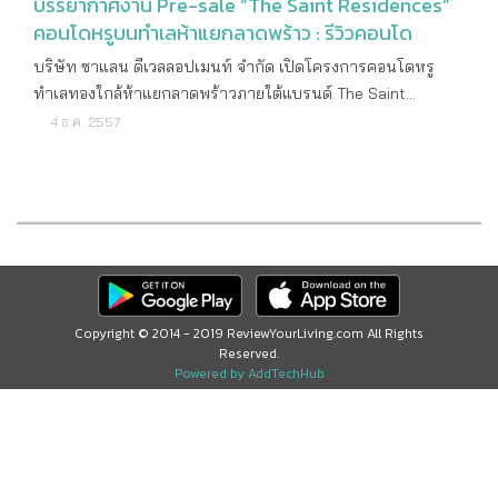
บรรยากาศงาน Pre-sale “The Saint Residences”
คอนโดหรูบนทำเลห้าแยกลาดพร้าว : รีวิวคอนโด
บริษัท ซาแลน ดีเวลลอปเมนท์ จำกัด เปิดโครงการคอนโดหรู
ทำเลทองใกล้ห้าแยกลาดพร้าวภายใต้แบรนด์ The Saint
Residences ณ ห้องกรุงเทพ 2 โรงแรมเซ็นทารา แกรนด์ แอท
4 ธ.ค. 2557
เซ็นทรัล ลาดพร้าว พร้อมให้มีการ Pre-sale ไปเมื่อวันที่ 15
พฤศจิกายนที่ผ่านมา ซึ่งได้รับความสนใจเป็นอย่างมากตั้งแต่เปิด
ให้มีการลงทะเบียนล่วงหน้าผ่านทางเว็บไซต์ และผู้ที่เข้ามาชมราย
ละเอียดโครงการภายในงาน ดร.ชัยณรงค์ มนเทียรวิเชียรฉาย
ประธานกรรมการ บริษัท ซาแลน ดีเวลลอปเมนท์ จำกัด สำหรับ
โครงการ The Saint Residences เป็นคอนโดมิเนียม สูง 41 ชั้น
จำนวน 3 อาคาร บนที่ดิน 7 ไร่ โดยมีราคาเริ่มต้นที่อยู่ที่ 3.5 ล้าน
Copyright © 2014 - 2019 ReviewYourLiving.com All Rights
บาท ซึ่งเป็นการแตกไลน์ธุรกิจอสังหาริมทรัพย์ของกลุ่ม
Reserved.
มหาวิทยาลัยเซนจอห์น โดยใช้ที่ดินที่เป็นส่วนของโรงเรียน
Powered by AddTechHub
เซนต์จอห์นเดิม บนทำเลทองห้าแยกลาดพร้าว มาพัฒนาให้เป็น
คอนโดมิเนียมหรู ใกล้รถไฟฟ้าใต้ดิน MRT สถานีพหลโยธินและ
รถไฟฟ้าส่วนต่อขยาย สายสีเขียวเข้ม สถานีห้าแยกลาดพร้าว ใน
อนาคต เพื่อตอบโจทย์ Life Style ของคนเมือง ใกล้ชิดธรรมชาติ
ด้วยวิวสวนสาธารณะใหญ่ 3 แห่ง ทั้งสวนจตุจักร, สวนรถไฟ และ