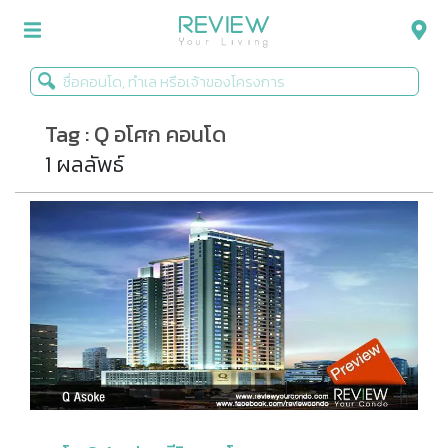
Tag : Q อโศก คอนโด
รีวิวคอนโด
1 ผลลัพธ์
รีวิวบ้าน
รีวิวทาวน์โฮม
Life+Style
Infographic
ข่าวโปรโมชั่น