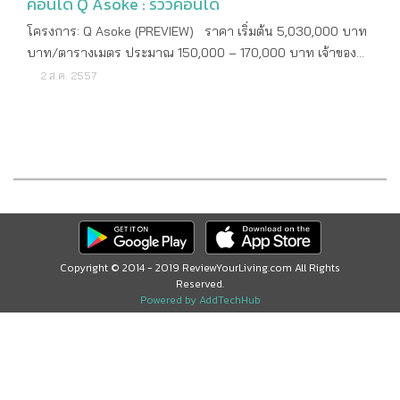
คอนโด Q Asoke : รีวิวคอนโด
โครงการ: Q Asoke (PREVIEW) ราคา เริ่มต้น 5,030,000 บาท
บาท/ตารางเมตร ประมาณ 150,000 – 170,000 บาท เจ้าของ
โครงการ บริษัท ควอลิตี้เฮ้าส์ จำกัด (มหาชน) จุดเด่น คอนโดหรู
2 ส.ค. 2557
บนทำเลศักยภาพใกล้แยกอโศก – เพชรบุรี เดินทางสะดวกใกล้
รถไฟฟ้า MRT เพชรบุรี และทางขึ้นลง ทางด่วน จุดด้อย โปรโมชั่น
ปีที่สร้างเสร็จ ปี 2558 ที่ตั้ง: Q Asoke (PREVIEW) ลักษณะคอน
โด High Rise เนื้อที่ทั้งหมด 3.35 ไร่ ที่ตั้ง ถนนเพชรบุรีตัดใหม่
แขวงมักกะสัน เขตราชเทวี กรุงเทพมหานคร พิกัดโครงการ
13.748862, 100.563012 ระบบขนส่งสาธารณะ MRT เพชรบุรี
สถานที่สำคัญใกล้เคียง รถไฟฟ้าใต้ดิน MRT สถานีเพชรบุรี
มหาวิทยาลัย ศรีนครินทรวิโรฒ ห้างสรรพสินค้า เซนทรัล
พระราม9 ห้างสรรพสินค้า เทอมินอล 21 ลักษณะโครงการ: Q
Copyright © 2014 - 2019 ReviewYourLiving.com All Rights
Reserved.
Asoke (PREVIEW) ประเภทห้องที่มี Studio / 30 ตรม. 1
Powered by AddTechHub
Bedroom / 37 – 48 ตร.ม. 2 Bedroom / 59 – 69 ตร.ม. 3
Bedroom / 89 – 137 ตร.ม. Penthouse / 269 ตร.ม. ขนาดห้อง
ที่มี Studio ขนาด 30 ตรม. 1 Bedroom ขนาด 37 – 48 ตร.ม. 2
Bedroom ขนาด 59 – 69 ตร.ม. 3 Bedroom ขนาด 89 – 137
ตร.ม. Penthouse ขนาด 269 ตร.ม. จำนวนตึก 1 อาคาร จำนวน