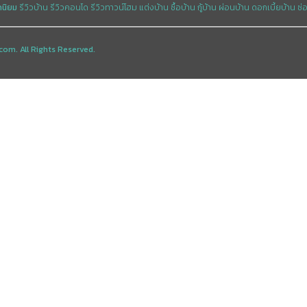
ดนิยม
รีวิวบ้าน
รีวิวคอนโด
รีวิวทาวน์โฮม
แต่งบ้าน
ซื้อบ้าน
กู้บ้าน
ผ่อนบ้าน
ดอกเบี้ยบ้าน
ซ่
com. All Rights Reserved.