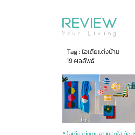
Tag : ไอเดียแต่งบ้าน
19 ผลลัพธ์
6 ไอเดียแต่งเติมความสดใส ต้อนร