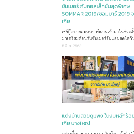
ซัมเมอร์ กับคอลเล็คชั่นสุดพิเศษ
SOMMAR 2019/ซอมมาร์ 2019 จ
เกีย
เซย์กู๊ดบายลมหนาวที่ผ่านเข้ามาในช่วงสั
มาเตรียมต้อนรับซัมเมอร์อันแสนสดใสกัน
กว่า...หากพูดถึงหน้าร้อน หลายคนคงนึก
5 มี.ค. 2562
หยุดยาว และโปรแกรมท่องเที่ยวในฝันที่
ออกเดินทางไปเติมพลังให้กับตัวเองกันทั้ง
แน่นอน การไปเที่ยวไกลๆ สำหรับหลาย
ไม่ใช่เรื่องง่าย ไหนจะเรื่องวันลาและค่าใช้
เกีย จึงขอเสนอ 6 ไอเดียสุดคูลที่จะช่วยใ
เนรมิตช่วงเวลาสบายๆ แห่งการพักร้อนร
ซัมเมอร์กันได้แบบง่ายๆ อย่างการทานไ
ในช่วงพักเที่ยง สนุกสนานไปกับการปิกนิ
บ้าน หรือนัดเพื่อนไปว่ายน้ำเล่นหลังเลิ
มาปรับเข้าสู่โหมดพักร้อนแบบง่ายๆ กับค
แต่งบ้านสวยดูแพง ในงบหลักร้อย
คชั่น SOMMAR 2019/ซอมมาร์ 2019 จาก
เกีย บางใหญ่
สร้างช่วงเวลาแห่งความสนุกให้กับชีวิตด้
กราฟิกสุดเท่ และลายพิมพ์สีสันสดใส พบ
อย่างที่หลายๆ คนทราบกันดีอยู่แล้วว่า "อ