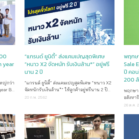
ได้จัดแคมเปญส่งเสริมการตลาดภายใต้ชื่อ
นที่
กใจ กับ
กุมภาพันธ์ นี้ ณ สำนักงานขาย จองพร้อมทำ
สเปซ XL
้นสูง
ตัวสูงขึ้นแน่นอน ทั้งนี้ปัจจุบันราคาขายเฉลี่ยของ
คุณภาพสู
แคมเปญ “ลุมพินี ราคา OUTLET” อันจะเป็นการ
ยได้
ที่ดี ที่
สัญญาในงาน หรือภายในเดือนกุมภาพันธ์ รับ
ได้เปิด
ไปร์ ดี
เท่านั้น
โครงการฯ อยู่ที่ 90,000 บาท (เทียบกับราคา
ความมัน
สร้างโอกาสให้ลูกค้าเป็นเจ้าของบ้าน ทาวน์โฮม
างรัชดา
ละคอนโด
ฟรี! โทรศัพท์มือถือ Samsung Galaxy Note 9
ดินทาง
ของทาว
มโทร.
ตลาดหรือคอนโดมีเนียมเกิดใหม่อยู่ที่ 110,000
บนของเฟ
และคอนโดพร้อมอยู่ได้ง่ายๆ ทั้งยังได้รับอานิสงส์
ญแห่ง
ศกนี้ ณ
งานนี้พลาดไม่ได้แล้วจ้า
องเรา
ออกแบบ 
ี่
บาท ถือได้ว่าถูกกว่า 20 เปอร์เซนต์) สำหรับ
วงจรรวม
ของอัตราดอกเบี้ย ซึ่งเป็นอัตราดอกเบี้ยก่อนที่
ยความ
Call
มต่างๆ
ทุกฟังก
The Legend by Boathouse Hua Hin (เดอะ เลจ
นอนได้
ธนาคารต่างๆจะทยอยปรับขึ้นตามนโยบายของ
ล่งช้อป
com *
นเตอร์
โครงการ
ด Chic!!
เจ้นท์ บาย โบ๊ทเฮ้าส์หัวหิน) มีจำนวนห้องชุด
หรูหราแ
คณะกรรมการนโยบายการเงิน ธนาคารแห่ง
านต่างๆ
ัทฯ กำหนด
งๆ ทั่ว
เท่าบ้า
ห้าง
159 ยูนิต และมีที่จอดรถ 83 คัน แบ่งเป็นห้องชุด
House ต
ประเทศไทย (กนง.) ซึ่งจะเห็นได้ว่าปัจจุบัน บาง
 รวมถึง
ันดาลใจ
ออกแบบห
บาท วัน
ขนาด 1 ห้องนอน 46 ตารางเมตร, 2 ห้องนอน
โตเบลโล 
100
“แกรนด์ ยูนิตี้” ส่งแคมเปญสุดพิเศษ
พฤกษา 
ธนาคารได้ปรับขึ้นดอกเบี้ยเงินกู้ไปแล้ว และมี
ายสีส้ม
นา
อากาศกว
ry
เริ่มต้น 49-102 ตารางเมตร, 3 ห้องนอน เริ่มต้น
แห่งหนึ
h year
“หนาว X2 จัดหนัก รับเงินล้าน*” อยู่ฟรี
Sale E
การคาดการณ์ว่า กนง. จะประกาศขึ้นดอกเบี้ย
ี่สามารถ
ธิ
พลังงาน
ะเอียด
120-131 ตารางเมตร ราคาเริ่มต้น 3.29 ล้านบาท
อาหารร
อีกครั้งในปีนี้ ภายใต้แคมเปญนี้บริษัทได้คัด
นาน 2 ปี
ปี คอ
พิเศษ
สาธารณะขนาดให
โครงการเพิ่มได้ที่ http://bit.ly/2JnRefp
(สำหรับ 1 นอน) จุดขายเป็นโครงการขนาดใหญ่
Smyth ร
สรรสินค้า 16 โครงการบนทำเลคุณภาพทั้งบ้าน
นขายโน
200 ล
ละขณะ
โจทย์ “ส
สาธารณูปโภคครบครัน สร้างเสร็จแล้ว และ
มิชลินซ
หญ่กว่า
“แกรนด์ ยูนิตี้” ส่งแคมเปญสุดพิเศษ “หนาว X2
ทาวน์โฮม และคอนโดกว่า 660 ยูนิต มูลค่า
ธรรม ลง
คะแนน
แท้จริงไ
สัมผัสได้จริง จัดเต็มพื้นที่ส่วนกลางของหมู่บ้าน
รางวัล 
ear Big
จัดหนักรับเงินล้าน*” ให้ลูกค้าอยู่ฟรีนาน 2 ปี
รวม 1,160 ล้านบาทมาให้เลือกช้อป เพียงวางเงิน
พฤกษา เ
 บาท*
กาสให้
นทร์ บนพ
เป็นสวนสวย สระว่ายน้ำบริการสาธารณะถึง 50
อาหารที
พร้อมลุ้นรับเงินสดมูลค่า 1 ล้านบาท* บริษัท
จองเริ่ม 5,000 บาทสำหรับคอนโด
อสังหาร
20 ก.พ. 2562
ลเพิ่ม
รรมที่
ในราคาเ
เปอร์เซ็นต์ของพื้นที่ดินทั้งหมด สระว่ายน้ำให้
กับ Whit
ตท
แกรนด์ ยูนิตี้ ดิเวลล็อปเมนท์ จำกัด หรือ GRAND
และ 10,000บาทสำหรับบ้าน จึงนับเป็นโอกาสที่
“Pruksa
26 ต.ค. 
มเติมใน
เหมาะสำ
เลือกทั้งแบบอินฟินีตี้พูล และ Mega Swimming
อันดับ 
มแสดง
UNITY ส่งแคมเปญสุดพิเศษ “หนาว X2 จัดหนัก
ดีสำหรับกลุ่มลูกค้าที่ต้องการซื้อเพื่ออยู่เอง ด้วย
ใหญ่ แถ
การขยับ
Free-Form Pool ขนาด 15,000 ตารางเมตร คิด
ระดับไฮ
“Pruksa
รับเงินล้าน*” ให้ลูกค้าอยู่อาศัยกันแบบฟรี ๆ
ราคาที่คุ้มค่าเริ่มต้นเพียง 9 แสน - 8.9 ล้านบาท
ทาวน์โฮ
การเดิ
เป็นมูลค่าที่ทุ่มลงไปกว่า 500 ล้านบาท ปัจจุบัน
และ สิ่
มใหญ่
นานถึง 2 ปี พร้อมรับส่วนลดพิเศษสูงสุดถึง
และสำหรับกลุ่มเป้าหมายนักลงทุน ซึ่งเป็นที่
โครงการ
ูน ไฟฟ์
รามอิ
ครองแชมป์คอนโดฯ ตากอากาศของหัวหินที่ให้
ส่วนหนึ
ุดพลัม
2,000,000 บาท* อีกทั้งยังมอบสิทธิพิเศษในการ
ทราบกันดีว่าสินค้าของบริษัทเป็นที่ต้องการของ
และโปรโ
โซล
ภิเษก ใ
ส่วนกลางเยอะมากที่สุดเมื่อเทียบกับจำนวนยูนิต
ปอนด์ขอ
าท
ร่วมลุ้นรับบัตรกำนัลเงินสดมูลค่า 1 ล้านบาท*
ตลาด มีความต้องการเช่าต่อเนื่อง จึงทำให้ปล่อย
รางวัล