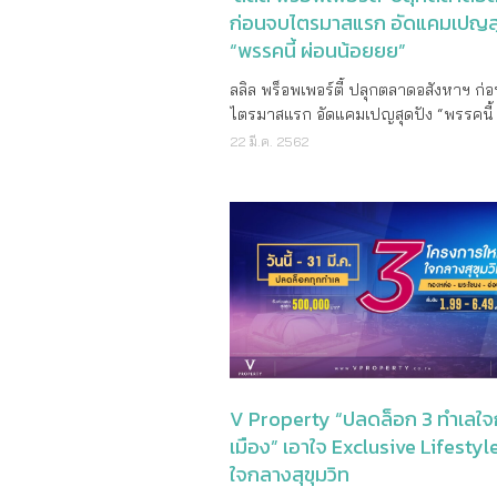
ก่อนจบไตรมาสแรก อัดแคมเปญส
“พรรคนี้ ผ่อนน้อยยย”
ลลิล พร็อพเพอร์ตี้ ปลุกตลาดอสังหาฯ ก่
ไตรมาสแรก อัดแคมเปญสุดปัง “พรรคนี้ 
น้อยยย” พร้อมโปรโมชั่นสุดพิเศษ ช่วยผ
22 มี.ค. 2562
10 เดือน ขนทัพบ้านเดี่ยว บ้านแนวคิดให
ทาวน์โฮม และคอนโดมิเนียมคับคุณภา
หลายทำเล ในราคาเริ่มต้นเพียง 1 ล้านกว
ล้านบาท ร่วมงานมหกรรมบ้านและคอนโด
ที่ 40 ระหว่างวันที่ 21 – 24 มีนาคม ศกนี้
215 – 226 ณ ศูนย์การประชุมแห่งชาติสิริ
มั่นใจกระแสตอบรับดี ลูกค้าเร่งตัดสินใจซ
มาตรการรัฐบังคับใช้ 1 เมษายน ศกนี้ นายชูรัช
ฏ์ ชาครกุล กรรมการรองผู้จัดการใหญ่ บ
ลลิล พร็อพเพอร์ตี้ จำกัด (มหาชน) (LALIN)
พัฒนาโครงการอสังหาริมทรัพย์ภายใต้ค
V Property “ปลดล็อก 3 ทำเลใ
“บ้านที่ปลูกบนความตั้งใจที่ดี” เปิดเผยถึ
เมือง” เอาใจ Exclusive Lifestyl
แคมเปญ “พรรคนี้ ผ่อนน้อยยย” ในงา
ใจกลางสุขุมวิท
บ้านและคอนโด ครั้งที่ 40 ว่า “บริษัทฯ 