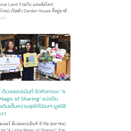
ำกัด* ณ โครงการ Noble Gable
tial Land ร่วมกับ แลนด์สโคป
apol ระหว่างซอยเพิ่มสิน 21 และ 23
ไทย) เปิดตัว Garden House ที่อยู่อาศัย
้อมูลเพิ่มเติมที่โทร. 02–251–9955
รใหม่ ย่าน Kensington Gardens ทำเล
2562
หรือ www.noblehome.com
เชื่อมต่อไฮด์ปาร์คและสนามบินฮีทโธรว
24 นาที เผยสถานการณ์เงินปอนด์อ่อน
exit เป็นโอกาสทองสำหรับนักลงทุนไทย
ียที่สนใจ อสังหาริมทรัพย์ในอังกฤษ
ำปัจจัยพื้นฐานลอนดอนระยะยาวยังไม่มี
ี่ยนแปลง ยังเป็นศูนย์กลางเศรษฐกิจและ
ือนของนักท่องเที่ยวทั่วโลก ล่าสุดพบ
ที่ซื้ออสังหาริมทรัพย์ลอนดอนสูงถึง 60 –
เป็นสินทรัพย์ที่ดีที่สุดในโลก
 ปีที่ผ่านมา ขณะที่นักวิเคราะห์คาดยัง
ญญาณเปลี่ยนแปลงไปจนถึงปี 2025 อิส
์ ดีเวลลอปเม้นท์ จัดกิจกรรม “A
า ญาณ (Isabelle Yan) หัวหน้าฝ่ายขาย
 Magic of Sharing” แบ่งปัน
าธุรกิจ – เอเชียแปซิฟิก Residential
งเติมเต็มความสุขให้น้องๆ มูลนิธิ
ดเผยว่า Residential Land ได้เปิดตัวที่
เงา
ัยโครงการใหม่ ภายใต้ชื่อ Garden
ั้งอยู่ย่าน Kensington Gardens
เมเจอร์ ดีเวลลอปเม้นท์ จำกัด (มหาชน)
หนึ่งในเขตพิเศษที่หรูหราที่สุดในกรุง
รรม “A Little Magic of Sharing” ร่วม