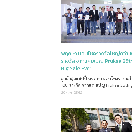
“Revolve Living” ที่ปรับทุกฟังก์ชั่นของพื้
40 โครงการ เลือกบ้านที่ใช่ ในทำเลที่ถู
Rewards) และสตาร์วูด พรีเฟอร์ เกสต์
ทองหล่อ ปลดล็อกยูนิตชั้นพิเศษ วิวเมืองชั
ใช้สอย ให้ตอบโจทย์ชีวิตคนเมืองที่ทันสมั
ลลิล พร็อพเพอร์ตี้ บ้านที่ปลูกบนความตั้งใจ
(Starwood Preferred Guest หรือ SPG) 
ราคาเดียว* 6.49 ล้านบาท วันนี้-31 มี.ค. 
อย่างลงตัวบนสุดยอดทำเลศักยภาพใจกล
บูธ G 215 - 226 ในงานมหกรรมบ้านแ
ตัวไปเมื่อต้นปีนี้ ด้วยความเชื่อว่า การเ
พบกันที่ Sales Gallery สอบถามเพิ่มเติ
ซึ่งปัจจุบันนับเป็นย่านธุรกิจการค้าสำคั
ครั้งที่ 40 ระหว่างวันที่ 21 - 24 มีนาคม 
ท่องเที่ยวช่วยรังสรรค์คุณค่าให้แก่โลกข
1298 คลิกชมรายละเอียดโครงการเพิ่มได้ท
ใหม่ของกรุงเทพฯ รายล้อมด้วยสิ่งอำนว
ศูนย์การประชุมแห่งชาติสิริกิติ์ /// โทร 
แมริออท บอนวอยให้สมาชิกเข้าถึงโรงแร
http://bit.ly/2Jjv6Cu ใกล้ BTS อ่อนนุช
สะดวกมากมาย อาทิ ห้างสรรพสินค้า แห
Center 1778 หรือ www.lalinproperty.
ภายใต้พอร์ตโฟลิโอของเครือแมริออท อิ
IKON สุขุมวิท77 คอนโดใหม่ แต่งครบ...สุ
ปิ้งมอลล์ สถานศึกษา และอาคารสำนักง
เงื่อนไขเป็นไปตามที่บริษ
เนชั่นแนล ในกว่า 130 ประเทศและเขตต่า
ใกล้ บีทีเอส อ่อนนุช ปลดล็อกเฟสใหม่ติด
ส่งผลให้ย่านนี้มีการเติบโตอย่างต่อเนื่อง
โลก และเป็นส่วนหนึ่งในการสร้างแรงบ
ผ่อน 2,999 บาท/เดือน* เริ่ม 1.89 ล้าน
พฤกษา มอบโชครางวัลใหญ่กว่า 
การเป็นจุดเชื่อมต่อของเส้นทางรถไฟฟ้าส
ให้สมาชิกเดินทางท่องไปตามใจปรารถ
นี้-31 มี.ค. เท่านั้น พบกันที่ Sales Galle
รางวัล จากแคมเปญ Pruksa 25t
ที่จะทำให้ย่านรัชดาเป็นอีกทำเลสำคัญท
สมาชิกของแมริออท บอนวอย จะได้รับสิท
สอบถามเพิ่มเติมโทร. 1298 คลิกชมรายล
Big Sale Ever
เชื่อมต่อไปได้ทุกที่ สำหรับลูกค้าที่สนใจ สามารถ
ประโยชน์จากการรับประทานอาหารมื้อ
ชมห้องตัวอย่างจริงได้วันนี้ ที่สำนักงา
รวมถึงใช้บริการ สปาทั้งขณะอยู่บ้านแ
ลูกค้าสุดแฮปปี้ พฤกษา มอบโชครางวัลใ
เบิล รีวอลฟ์ รัชดา 2 ติด MRT ศูนย์วัฒน
เดินทาง ยิ่งไปกว่านั้น สมาชิกยังได้รับ
100 รางวัล จากแคมเปญ Pruksa 25th y
ทะเบียนเพื่อรับส่วนลดออนไลน์ 50,000
สะสมแม้จะไม่ได้เข้าพักค้างคืน จึงเปิดโอ
Sale Ever นายธีรเดช เกิดสำอางค์ ประธานเจ้า
20 ก.พ. 2562
ได้ที่ www.noblehome.com สอบถามข้อมู
สมาชิกสามารถใช้คะแนนสะสมไปกับกิจก
หน้าที่บริหาร บริษัท พฤกษา เรียลเอสเ
เติมโทร. 02-251-9955
ตนชื่นชอบมากที่สุด โดยมีรางวัลใหม่เพิ่
จำกัด (มหาชน) พร้อมคณะผู้บริหาร ร่ว
แพล็ตฟอร์มแมริออท บอนวอย โมเม้นต์ส
ความยินดีกับลูกค้าผู้โชคดีจากแคมเปญ 
(Moments.MarriottBonoy.com) อาทิ
25 th year Big Sale Ever ลดใหญ่ แถ
ประสบการณ์ระดับวีไอพีที่คอนเสิร์ตมาร
แจกใหญ่” โดยมีรางวัลใหญ่ ได้แก่ ห้องช
(Maroon 5) ทั่งเจ็ดคอนเสิร์ตในโตเกียว 
คอนโด 3 รางวัล สร้อยทองคำหนัก 5 บ