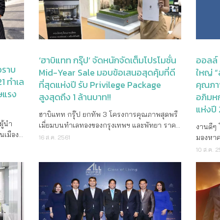
เทพฯ
ครบครัน
สนใจโครงการฯ สอบถามข้อมูลเพิ่มเติม โทร
Garden 
xy Note
พร้อมของรางวัลอื่นๆ มูลค่ารวมกว่า 1.5 ล้าน
เช่าได้โดยง่าย โดยมีหน่วยงาน Brokerage ที่ช่วย
และ Sa
งใกล้
450,00
032-442570-2 หรือ 086 366 3371-2
ที่สุดเช
ัล ซึ่ง
บาท* สำหรับลูกค้าที่ทำการจองและโอน
อำนวยความสะดวกทั้งการปล่อยเช่า-ขาย ประจำ
ทั้งหม
โครงการ
หรือ http://www.boathouse-
รถไฟ B
สำหรับ
กรรมสิทธิ์ คอนโด ยู ดีไลท์ พร้อมอยู่ ทั้ง 6 ทำเล
อยู่ในทุกโครงการ ผลตอบแทนที่ได้รับจากค่าเช่า
โอนภายใน 
ย่างยิ่ง
กุมภาพั
huahin.com/the_legend/
าที ด้ว
ี่สุดที่
ใกล้รถไฟฟ้า ของ แกรนด์ ยูนิตี้ ตั้งแต่วันนี้ ถึง 29
(Yield) เฉลี่ย 5 % จึงนับเป็นการลงทุนที่คุ้มค่า
เป้าเปี
ต่างๆ ใน
เติมได้
การมาขอ
มีนาคม ศกนี้ เลือกเป็นเจ้าของคอนโดแต่งครบ*
นอกจากนี้ LPN ยังมีบริษัทในเครือ บริษัท ลุมพินี
กลุ่ม บ
‘ฮาบิแทท กรุ๊ป’ จัดหนักจัดเต็มโปรโมชั่น
ออลล์ 
สมาชิก
สถานี P
 ขอ
พร้อมเข้าอยู่จากแกรนด์ ยูนิตี้ได้แล้ว 6 โครงการ
พรอเพอร์ตี้ มาเนจเมนท์ จำกัด (LPP) ที่ดูแลด้าน
เผย ว่า
วราบ
่ด้าน
Mid-Year Sale มอบข้อเสนอสุดคุ้มที่ดี
ใหญ่ “
ชั่วโมง
นสมาชิก
ประกอบด้วย โครงการ ยู ดีไลท์ เรสซิเดนซ์ ริ
การบริหารจัดการหลังลูกค้าเข้าอยู่อย่างมืออาชีพ
ดำเนินธ
21 ทำเล
ีย
ถนน Liv
ที่สุดแห่งปี รับ Privilege Package
คุณภา
โอกาส
เวอร์ฟร้อนท์ พระราม 3, ยู ดีไลท์ รัชวิภา, ยู ดี
ด้วยกลยุทธ์ “ชุมชนน่าอยู่” จึงมั่นใจได้ว่าผู้อยู่
ขอบคุณท
ล่าว
ษแรง
เวลา 17
สูงสุดถึง 1 ล้านบาท!!
อภิมหก
ิ โปร
ไลท์ @ ตลาดพลู สเตชั่น, ยูดีไลท์ @ บางซ่อน ส
อาศัยจะได้รับคุณภาพชีวิต สังคม และสิ่งแวดล้อม
จึงได้จ
ท บอนว
บิน Heathr
ง
เตชั่น, ยู ดีไลท์ รัตนาธิเบศร์ และคอนโด ยู
ที่ดี โดยปัจจุบันบริษัทLPP ยังได้เข้าบริหาร
แห่งปี
Ever ลด
ชอบทั้ง
ฮาบิแทท กรุ๊ป ยกทัพ 3 โครงการคุณภาพสุดพรี
(Bruce 
เกษตร-นวมินทร์ เงื่อนไขเป็นไปตามที่บริษัทฯ
จัดการหลังเข้าอยู่อาศัยในโครงการของผู้
โครงการ
ึ่ง
ู้นำ
เมี่ยมบนทำเลทองของกรุงเทพฯ และพัทยา ราคา
ก่อตั้ง
งานดีๆ โ
กำหนด สำหรับผู้ที่สนใจสามารถดูรายละเอียด
ประกอบการอสังหาริมทรัพย์รายอื่นๆ อีกด้วย
และคอนโ
นั้นกับ
นเมือง
เริ่มต้น 3.5 – 9.79 ล้านบาท มอบข้อเสนอพิเศษ
เปิดตัว
มองหาค
16 ส.ค. 2561
เพิ่มเติมได้ที่ โทร. 0 2652 4000 หรือดูราย
“ผลจากการตื่นตัวของมาตรการ LTV ส่งผลให้
ประเทศ
ยรวม
แบบจัดหนักจัดเต็ม เข้าร่วมใน 2 งานใหญ่
สำคัญสำ
ได้เลือก
ละเอียดเพิ่มเติมได้ที่ www.grandunity.co.th หรือ
ลูกค้าเร่งตัดสินใจซื้อและโอนกรรมสิทธิ์ใน
10 ส.ค. 2
ภายใน 2
ับอาหาร
วราบ 9
Home Buyer Expo 2018 ณ ศูนย์การประชุมแห่ง
ครั้งแร
เวลลอปเ
www.facebook.com/GrandUnityDevelopment
ช่วง 2 เดือนที่ผ่านมา ซึ่งคาดว่าการจัดแคมเปญ
สูงสุดถึ
ชิกของ
 34%
ชาติสิริกิติ์ และ Luxury Property Showcase
ประเทศไ
ธนากร ธ
พิเศษในครั้งนี้จะทำได้ตามเป้าหมายที่วางไว้
มากมาย 
านอาหาร
วน์โฮม
2018 ณ ศูนย์การค้าสยามพารากอน บริษัท ฮาบิ
หรูราค
หนักจัด
และถือเป็นโค้งสุดท้ายที่ไม่ควรพลาดในการซื้อ
เฟอร์นิเ
ะบาร์
โฮมเครือ
แทท กรุ๊ป จำกัด ผู้นำด้านการพัฒนาโครงการ
ภาคภูมิ
ยกทัพโ
สินทรัพย์เก็บไว้ภายใต้เงื่อนไขเดิม ซึ่งนับวันก็จะมี
โอน ตามเงื่อนไขข
่วม
’ 21
อสังหาริมทรัพย์ระดับพรีเมี่ยมเพื่อการลงทุนของ
ที่งานแ
โครงการ
มูลค่าเพิ่มขึ้น เริ่มอย่างเป็นทางการเสาร์ที่ 16
แคมเปญ
ารถรับ
 และ
ไทย ได้จัดโปรโมชั่น Mid-Year Sale โดยมอบข้อ
เราอยู่ใ
โครงการ
-31 มี.ค.นี้ เท่านั้น ณ สำนักงานขาย
จะได้รับ