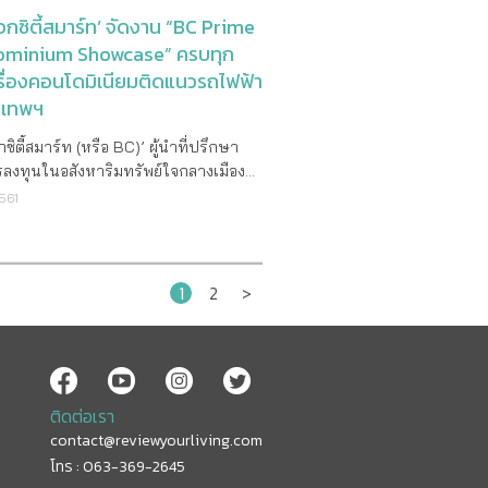
ๆ ในแบบที่ไม่เคยเห็นที่ไหนมาก่อน!!
 Tim
กซิตี้สมาร์ท’ จัดงาน “BC Prime
ียดโปรสุดว้าว!! เหนือเมฆยกกำลัง 2
ton) กรรมการผู้จัดการ บริษัท แลนด์
minium Showcase” ครบทุก
สำคัญของโปรเหนือเมฆยกกำลัง 2 เกิด
ระเทศไทย) จำกัด บริษัทผู้แทนขาย
รื่องคอนโดมิเนียมติดแนวรถไฟฟ้า
ที่ทางออริจิ้น ต้องการให้ผู้ที่มีความ
ิมทรัพย์ กล่าวว่า นักลงทุนชาวเอเชียให้
ี่อยู่อาศัยได้มีโอกาสเป็นเจ้าของที่อยู่
ุงเทพฯ
ใจลงทุนในอสังหาริมทรัพย์ในลอนดอน
นของตัวเองจริงๆ ซึ่งด้วยเพราะเข้าใจถึง
ก เพราะลอนดอนเป็นมหานครที่เป็นจุด
ิตี้สมาร์ท (หรือ BC)’ ผู้นำที่ปรึกษา
ระค่าใช้จ่าย และค่าครองชีพในเมืองที่
เดินทางของนักท่องเที่ยวและนักธุรกิจ
ลงทุนในอสังหาริมทรัพย์ใจกลางเมือง
ึ้นทุกวัน ออริจิ้นจึงได้ออกโปรโมชั่นนี้ขึ้น
ทุกมุมโลก โดยในปีที่ผ่านมาพบ
งจร นำโดย นายขยล ตันติชาติวัฒน์ ผู้
ทำให้ฝันของคนที่ต้องการเป็นเจ้าของคอน
2561
วนชาวต่างชายที่เข้ามาซื้อและลงทุนใน
าร เชิญร่วมงาน“BC Prime
ักห้องมีโอกาสกลายเป็นความจริงได้ง่าย
ริมทรัพย์ในลอนดอนคิดเป็น ประมาณ60-
inium Showcase” ภายใต้คอนเซ็ปต์ 1
 โดยรายละเอียดของโปรโมชั่นก็ไม่ได้มี
 อสังหาริมทรัพย์ที่ นอกจากนี้ในส่วน
0 Stations with 100 Projects ในวัน
ซ้อน คือ สำหรับคอนโดใหม่พร้อมอยู่ที่
หาริมทรัพย์ที่ได้รับการปรับปรุงเพื่อนำ
1
2
>
ี่ 22 – วันพฤหัสบดีที่ 24 พฤษภาคม
การนั้น ผู้ซื้อสามารถผ่อนรายเดือนเบาๆ
่ก็เป็นที่นิยมอย่างมาก ซึ่ง 1 ใน 5 ถูก
้องพิเศษที่คุ้มค่าที่สุดจากคอนโดมิเนียม
เพียงแค่ ล้านละ 999 บาท* นาน 3 ปี ซึ่ง
้ซื้อชาวต่างชาติ ปัจจัยที่นักลงทุนต่างชาติ
กว่า 100 โครงการ ครอบคลุมทั้ง BTS
ยความว่า ถ้าเราซื้อคอนโดในราคา 1
อสังหาริมทรัพย์ในลอนดอน เนื่องด้วย
 Airport Rail Link กว่า 40 สถานีทั่ว
 เราก็จะเสียค่าผ่อนรายเดือนใน 3 ปี
หมายว่าด้วยทรัพย์สินของสหราช
มหานคร ในราคาเริ่มต้นเพียง 3.17 ล้าน
เดือนละ 999* บาท และหากเราซื้อคอน
ร ภาษาอังกฤษ เอื้ออำนวยให้มีการถือ
อมลุ้นรับ Apple Watch Series 3 และดี
าสูงขึ้น เช่น 3 ล้านบาท ก็จะต้องผ่อน
ติดต่อเรา
นถึง 999 ปี สำหรับการ
ดสุดพิเศษมากมาย มาร่วมกันหาคำตอบ
ดือนใน 3 ปีแรก เป็นเงินทั้งสิ้นเพียง
contact@reviewyourliving.com
 Garden House จะทำการเปิดตัวทั่ว
ต้องการของที่ อยู่อาศัย ทั้งการแนะนำ
 = 2,997 บาท!! และที่พิเศษสุดอีกอย่าง
โทร : 063-369-2645
นื่องจากเป็นตลาดที่มีทิศทางการเติบโตที่
-เช่า ฝากขาย และปล่อยเช่าให้แก่ลูกค้า
มชั่นนี้ก็คือ มีธนาคารชั้นนำมากมายเข้า