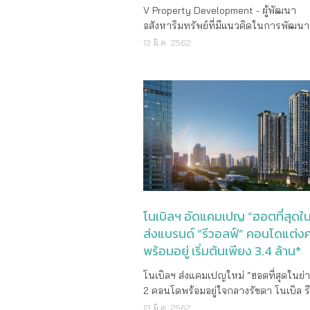
โปรโมชั่นสุดพิเศษเอาใจลูกค้าอย่างยิ่งใ
V Property Development - ผู้พัฒนา
การยกขบวนโครงการคุณภาพ ทั้งบ้านเดี
อสังหาริมทรัพย์ที่มีแนวคิดในการพัฒนาที
บ้านแนวคิดใหม่ ทาวน์โฮม และคอนโดมิ
อาศัยแนวรถไฟฟ้าใจกลางเมือง และพร้
13 มี.ค. 2562
ใจกลางทำเลยุทธศาสตร์ทั่วกรุงเทพฯ ป
โจทย์การอยู่อาศัยของคนเมืองโดยเฉพาะ ล่
และต่างจังหวัด อาทิ ชลบุรี ระยอง ฉะเชิ
บริหาร คุณพรชัย เลิศอนันตโชค ประธาน
และนครราชสีมา รวมกว่า 40 โครงการ มา
หน้าที่บริหาร และกรรมการผู้จัดการใหญ่
บูธลลิล พร็อพเพอร์ตี้ บูธ G 215 - 226 ใ
พร็อพเพอร์ตี้ ดีเวลลอปเมนท์ ส่งแคมเป
มหกรรมบ้านและคอนโด ครั้งที่ 40 พร้อม
ล็อก 3 ทำเลใจกลางเมือง” มาเอาใจผู้ที่
สุดยอดโปรโมชั่น ได้แก่ ต่อที่ 1 ช่วยผ่อ
หาคอนโดทำเลใจกลางสุขุมวิทโดยเฉพาะ
เดือน และฟรี! เงินทำสัญญา 0 บาท ฟรี! 
คอนโด 3 โครงการใหม่แนวรถไฟฟ้าฟ้า 
ใช้จ่าย อาทิ ค่าโอน ค่าส่วนกลาง ค่ามิเตอ
ได้แก่ทองหล่อ - พระโขนง - อ่อนนุช ราคา
ไฟ เป็นต้น หรือต่อที่ 2 เลือกรับ Samsu
เพียง 1.89 - 6.49 ล้านบาท พร้อมส่วนลด
เอาใจลูกค้าในงานโดยเฉพาะตลอด 4 วั
500,000 บาท ซึ่งทำเลทองหล่อได้ถูก”ปลด
ระหว่างวันที่ 21 – 24 มีนาคม ศกนี้ ณ ศ
ล็อก-กู้100%*” ด้วยโครงการ V TARA สุข
โนเบิลฯ อัดแคมเปญ “ฮอตที่สุดใน
ประชุมแห่งชาติสิริกิติ์เท่านั้น แนวโน้มตลาด
36 คอนโดใหม่ แต่งครบพร้อมอยู่ ใกล้ 
ส่งแบรนด์ “รีวอลฟ์” คอนโดแต่ง
อสังหาริมทรัพย์ต้นปี 2562 โดยรวมยังค
ทองหล่อ โอนก่อนมาตรการรัฐ กู้ได้100
พร้อมอยู่ เริ่มต้นเพียง 3.4 ล้าน*
เติบโต โดยมีปัจจัยสนับสนุน อาทิ ภาพ
ทุกค่าใช้จ่าย ณ วันโอน* 2 ห้องนอน เริ่
เศรษฐกิจโดยรวมยังขยายตัวได้ดี ยังเป็น
ล้านบาท ทำเลติดรถไฟฟ้าสถานีพระโขนงเองก็
โนเบิลฯ ส่งแคมเปญใหม่ “ฮอตที่สุดในย่
เร่งการตัดสินใจซื้อของกลุ่มลูกค้า การจัด
“ปลดล็อก-ราคาเดียว*” ห้องชั้นสูงวิวสว
2 คอนโดพร้อมอยู่ใจกลางรัชดา โนเบิล ร
แคมเปญ “พรรคนี้ผ่อนน้อย” จึงนับเป็นท
พิเศษกับโครงการ VERTIER สุขุมวิท คอ
รัชดา และ โนเบิล รีวอลฟ์ รัชดา 2 จัดเต็
13 มี.ค. 2562
ให้ผู้ที่กำลังมองหาที่อยู่อาศัยใหม่ที่มีคุ