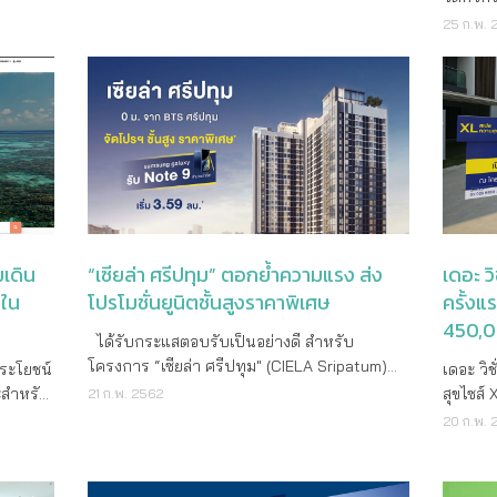
ยูนิตต่อ
ประกอบไปด้วย บ้านเดี่ยว, บ้านแฝด, ทาวน์โฮม
ลอนดอน ต
คุ้มสุด เริ่ม 9 แสน – 8.9 ล้าน ประกอบด้วยบ้าน
าอยู่ได้
สร้างฝั
เป้าหมาย
25 ก.พ. 
เอกมัย-
และ คอนโดมิเนียม มีจุดเด่นตรง ติดหาดที่ไม่มี
ระดับโ
ทาวน์โฮมและคอนโดพร้อมอยู่ในกรุงเทพฯ และ
ัฒนธรรม
บริจาค 
 หรือ
้นสูง
ถนนเลียบหาดจึงเหมือนมีชายหาดส่วนตัว ไป
อาคารที
ปริมณฑล 16 โครงการ กว่า 660 ยูนิต
ร้อม
หนังสือ
บนทำเล
โดยปริยาย สร้างเสร็จไปแล้ว 4 ตึก ปัจจุบันอยู่ใน
ร้างใหม่
มูลค่า 1,160 ล้านบาท ที่เป็นเจ้าของได้ง่ายๆ เพียง
ที่
เวลลอปเม
 ด้วยคอน
ช่วง Resale โดยตัวอาคารหลังใหม่ “เดอะเลจเจ้
สองและส
วางเงินจองเริ่ม 5,000 บาท สำหรับคอนโด
ทองหล่อ
กิจที่
คอนโด
นท์” จุดเด่นเป็น Private Beach วิวทะเลเต็มตา
ต้น 995
และ 10,000 บาท สำหรับบ้าน ทั้งรับอัตรา
เวลลอป
เป็นของข
ม
ใกล้บีที
จากห้องนอนพร้อมจุดขาย ให้มากกว่า อยู่แล้วคุ้ม
House ย
ดอกเบี้ยพิเศษจากธนาคาร ก่อนมาตรการ Loan
 ได้จัด
เสริมโอ
จุด ใน
9 บาท/
ค่า น่าลงทุน จากปัจจัย 1. Single Loaded
สวยงาม 
to Value (LTV) บังคับเพิ่มเงินดาวน์ 20% การัน
 ในย่าน
อนาคตข
คมเปญนี้
Corridor พื้นที่ทางเดินโล่ง โปร่งกว้าง 2. สระ
ย่านที่ม
ตีสินค้าแบรนด์ “ลุมพินี” เป็นสินทรัพย์ที่มีมูลค่า
ี่สุดใน
นันท์ (
มต้นปี
ุ่ง
ว่ายน้ำรายล้อมทั้งโครงการฯ 3.พื้นที่ส่วนกลาง
ต้นไม้ใ
เพิ่มสูงขึ้นจากความเป็นมืออาชีพในการบริหาร
อลฟ์ รัช
บริษัท 
ชูรัชฏ์
งแต่วัน
สาธารณูปโภค, สระว่ายน้ำ และสวนเขียวขจี
ดูแลอย่างดีที่สุด G
จัดการตามกลยุทธ์ “ชุมชนน่าอยู่” และทำเล
่นของ
เป็นตัว
เดิน
“เซียล่า ศรีปทุม” ตอกย้ำความแรง ส่ง
เดอะ ว
 Sales
50% ของพื้นที่โครงการ ล่าสุดทางโครงการฯ
คุณภาพ
คุณภาพ ก่อนสิ้นเดือนมี.ค.นี้เท่านั้น นายโอภาส
งธุรกิจ
(ขวา) ผู
ยโครงการ
มใน
โปรโมชั่นยูนิตชั้นสูงราคาพิเศษ
ครั้งแ
มโทร.
ได้จัดโปรโมชั่นพิเศษรับซัมเมอร์ โปรโมชั่นลด
แสนอบอุ
ศรีพยัคฆ์ ประธานเจ้าหน้าที่บริหาร และ
ูนย์
กระจกเง
 การ
450,0
สะใจ ห้องชุดขนาดสองห้องนอน เริ่มต้น 5.29
และอุปก
กรรมการผู้จัดการ บริษัท แอล.พี.เอ็น.ดีเวลลอป
ฟ์สไตล์
กิจกรรม
แห่ง
ได้รับกระแสตอบรับเป็นอย่างดี สำหรับ
รรัฐ กู้
และ บ้านแฝดติดสระ 45 ตรว.เพียง 6.89 ล้าน
ที่ทันส
เมนท์ จำกัด (มหาชน) (LPN) เปิดเผยว่า ก่อนเข้า
้ง 2
จัดขึ้นเ
น์ ไลโอ
โครงการ “เซียล่า ศรีปทุม" (CIELA Sripatum)
ประโยชน์
เดอะ วิ
 ห้อง
บาท นับว่า คุ้มค่า น่าลงทุน เพราะปัจจุบันจะหา
แต่ละหล
สู่มาตรการควบคุมสินเชื่อ Loan to Value
ขนาด
ต่อกิจก
บ้านและ
คอนโดมิเนียม ไฮไรส์ 28 ชั้น 0 เมตร จากบีทีเอส
ะสำหรับ
สุขไซส์
21 ก.พ. 2562
่านั้น
คอนโดตากอากาศขนาดใหญ่ วิวทะเล ระบบ
ระบบอัต
(LTV) ซึ่งจะมีการเพิ่มเงินดาวน์ในการซื้อที่อยู่
ละแบบ 2
ม
ศรีปทุม จาก แกรนด์ ยูนิตี้ (GRAND UNITY) หลัง
nvoy)
แรกในงา
20 ก.พ. 
มโทร.
บริหารจัดการส่วนกลางได้มาตรฐาน ค่อนข้าง
อำนวยค
อาศัยสำหรับการขอสินเชื่อบ้านหลังที่สอง
บาท
องนอน
สามารถกวาดยอดขายไปได้เกินกว่า 80%
ทั้ง
ส่วนลดสูงส
ี่
น้อย และที่ผ่านมาปัจจัยทางเศรษฐกิจส่งผลให้
ถึง แสง
เป็น 20% จากประกาศของธนาคารแห่ง
้านกว่า
ล่าสุด! ตอกย้ำความสำเร็จอย่างต่อเนื่องด้วยโปร
เดอะ
วิชั่น ล
ราคาไม่ปรับตัวสูงมากนัก แต่ในระยะยาวคอน
ซึ่งเชื
ประเทศไทย ในวันที่ 1 เมษายน 2562 นี้ บริษัท
ด
ายกว่า
โมชั่นยูนิตชั้นสูงราคาพิเศษ ในวันที่ 23-24
on
รูปแบบท
กมัย-
โดฯ วิวทะเล มีหน้าหาดส่วนตัว มีแนวโน้มปรับ
House 