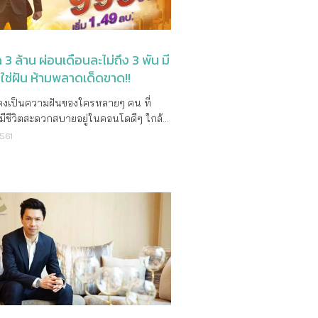
ระโยชน์จากความมีชีวิตชีวาที่เป็น
วยขวาง โครงการ ไรส์ พหล-อินทามระ
นโด พหลโยธิน 89 จำนวน 3 รางวัล
ณ์ของเมือง ทำให้ผู้ซื้อมีโอกาสในการ
การใหม่ล่าสุด ดิ เอ็กเซล ลาซาล 17
อทองคำหนัก 5 บาท จำนวน 30 รางวัล
่ปลอดภัยเนื่องจากเมืองหลวงยังคงเติบโต
บกับโปรโมชั่นพิเศษสุดเฉพาะในงาน
msung Galaxy Note9 จำนวน 75
เติบโตต่อไป ทั้งนี้ปัจจุบันถือเป็น
น ส่วนลดสูงสุดถึง 200,000 บาท* พลาด
โดยจะแบ่งจับรางวัล 3 ครั้ง รอบแรกวันที่
3 ล้าน ผ่อนเดือนละไม่ถึง 3 พัน มี
่ดีสำหรับผู้ซื้ออสังหาริมทรัพย์ต่างชาติที่
ับโอกาสดีๆ ในการเป็นเจ้าของห้องชุด
 61 รอบสอง 14 ธันวาคม 61 และรอบ
ม่ใช่ฝัน ห้ามพลาดเด็ดขาด!!
ที่อยู่อาศัยในลอนดอน เนื่องจากปัจจุบัน
ร้อม ราคาพิเศษก่อนใครพบกันได้ที่
ปอนด์ได้อ่อนค่าลง จากปัจจัยเรื่องการ
ome Buyer Expo” อภิมหกรรม บ้าน-
งมองหาที่อยู่อาศัยไม่ควรพลาด เพราะเป็น
ออกจากสหภาพยุโรปของสหราช
และสินเชื่อแห่งปี 2018 ในวันที่ 16 – 19
ี่ลูกค้าได้รับสิทธิประโยชน์มากมายและ
ีชีวิตสะดวกสบายอยู่ในคอนโดดีๆ ใกล้
ร (BREXIT)จึงส่งผลดีให้นักลงทุนหรือผู้
นี้ตั้งแต่เวลา10.00 – 21.00 น. ณ ศูนย์
เสนอดีที่สุดในรอบ 25 ปีของพฤกษา
 ใกล้แหล่ง Community Mall ที่ตอบ
2561
ารที่อยู่อาศัยในลอนดอนได้เข้าถึง
ุมแห่งชาติสิริกิติ์ โซน CG ตำแหน่ง G
ด !!! สำหรับลูกค้าที่ลงทะเบียนทาง
ฟ์สไตล์การใช้ชีวิต แทนที่จะต้องจ่ายค่า
ิมทรัพย์ในราคาที่ถูกลง อย่างไรก็ตามนัก
รถสอบถามรายละเอียดเพิ่มเติมได้ที่
 และไปเยี่ยมชมโครงการ จะได้รับตุ๊กตา
ื่อยๆ 6 พัน 7 พัน หรือบางทีก็เป็นหลัก
ห์ได้คาดการณ์ว่า BREXIT จะเป็นปัจจัย
t Center 02 029 9999 หรือ
่ใจ” Power Bank รุ่น Limited Edition
าททุกเดือน โดยที่สุดท้ายมันก็ไม่ใช่บ้าน
ามเชื่อมั่นนักลงทุนที่มีต่อสหราช
inspire.co.th
ัว ล่าสุดจาก พฤกษา สอบถามข้อมูลเพิ่ม
แต่ด้วยเพราะคอนโดดีๆ สักห้องหนึ่งที่ฝัน
รในระยะสั้นเท่านั้น สำหรับตลาด
เติมโทร 1739 หรือ www.pruksa.com
ั้น มันก็ราคาไม่ใช่น้อยเลย ซึ่งหากจะซื้อ
ิมทรัพย์ในลอนดอนนั้น ในภาวะปกติ
ตัวเอง บางทีค่าผ่อนมันก็เยอะเกินไปจน
วมีอัตราเติบโตของราคาประมาณ 5-
ราไม่สามารถแบกรับไหว ก็เลยพลอยให้
ี โดยส่วนมากด้วยการยอมรับจากที่
ัดสินใจซื้อคอนโดเป็นของตัวเองสักที!! แต่
และยังไม่มีสัญญาณที่จะเปลี่ยนแปลงไป
ัญหาเรื่องการผ่อนไม่ไหวจะหมดไป ด้วย
 2025ไม่เพียงเท่านี้อสังหาริมทรัพย์ใน
่นพิเศษจากออริจิ้นกับ “โปรเหนือเมฆยก
ังกฤษเป็นหนึ่งในประเภทสินทรัพย์ที่มี
” ที่จะทำให้คุณฟินกับการผ่อนแบบเบา
ภาพดีที่สุดจากทั่วโลกในช่วง 20 ปีที่