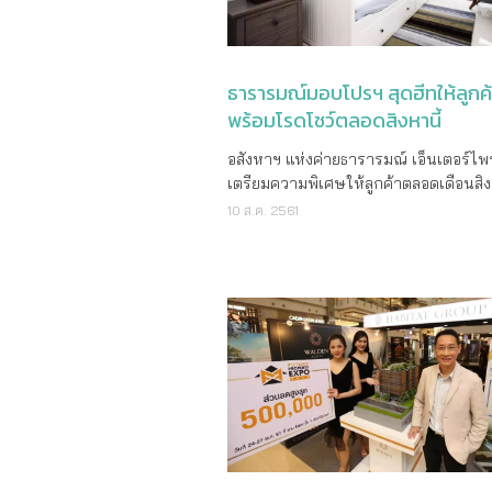
คะแนนสะสมได้ โดยไม่ต้องเข้าพัก แมริ
สเปซฟังก์ชั่น’ การดีไซน์พื้นที่รองรับแล
อินเตอร์เนชั่นแนลมอบส่วนลดอาหารและเ
โจทย์การขยับขยายของครอบครัวเมือง
ดื่ม 10% สำหรับสมาชิกทั่วไป และสมาชิ
เปิดจองครั้งแรกในราคาพรีเซล พิเศษส่
ซิลเวอร์ เอลิท (Silver Elite) ส่วนลด 15
สูงสุด 21 เท่า ราคาเริ่มต้น 1.99-9 ล้าน
ธารารมณ์มอบโปรฯ สุดฮีทให้ลูกค้
สมาชิกระดับโกลด์ เอลิท (Gold Elite) แ
พร้อมจับมือพันธมิตรธุรกิจ ‘ธนาคารกสิ
พร้อมโรดโชว์ตลอดสิงหานี้
ส่วนลด 20% สำหรับสมาชิกระดับแพลตติ
มอบข้อเสนอพิเศษทางการเงินที่ดีที่สุดแห
ลิท (Platinum Elite) สมาชิกไทเทเนียม เ
ดอกเบี้ยพิเศษ นาน 2 ปี และลงทะเบียนเพ
อสังหาฯ แห่งค่ายธารารมณ์ เอ็นเตอร์ไพร
(Titanium Elite) และแอมบาสซาเดอร์ เอ
ส่วนลดเพิ่มสูงสุด 100,000 บาท รวมทั้งสิ
เตรียมความพิเศษให้ลูกค้าตลอดเดือนสิง
(Ambassador Elite) ด้วยยอดการใช้จ่ายขั
พิเศษอื่นๆ มากมาย สำหรับลูกค้าทาวน์โ
กับโปรฯ Hot & Heat Price พร้อมโรดโชว
10 ส.ค. 2561
10 ดอลล่าร์ ก็มีสิทธิได้รับคะแนนสูงสุด 
ที่จองซื้อในช่วงเวลาแคมเปญ 21 Destin
เสนอสุดพิเศษเพิ่มเฉพาะที่บูธเท่านั้น กับ
ต่อการใช้จ่าย 1 ดอลล่าร์ ที่โรงแรมแมริ
ระหว่างวันที่ 27-28 ตุลาคมนี้เท่านั้น ณ เ
เดี่ยว 3 โครงการใน 2 ทำฮอตทั้งการเดิน
นวอยในภูมิภาคเอเชียแปซิฟิก สิทธิประโยชน์
แกลเลอรี่ ‘บ้านกลางเมือง’ และ ‘พลีโน่’ 
สะดวกสบายบนทำเลแนวรถไฟฟ้าสายสีส
แมริออท บอนวอย สำหรับเด็กๆ - สนุกยิ่งข
โครงการใจกลางเมืองทั่วกรุงเทพฯ นายภมร
ใกล้จุดขึ้นลงทางด่วน และฮีทกับราคาพิ
สำหรับครอบครัว ตั้งแต่วันที่ 25 มีนาคมนี้
ประเสริฐสรรค์ รองกรรมการผู้อำนวยกา
ให้เป็นเจ้าของได้ง่าย ๆ ในงาน Home B
เป็นต้นไป แมริออท บอนวอยจะให้สิทธิป
งานธุรกิจแนวราบ บริษัท เอพี (ไทยแลนด
Expo 2018 ระหว่างวันที่ 16-19 สิงหาคม 
มากยิ่งขึ้นสำหรับสมาชิกที่มาเป็นครอบค
จำกัด (มหาชน) เปิดเผยว่า “ในช่วงโค้งสุ
บูธ G47 โซน CG ณ ศูนย์การประชุมแห่งชา
พร้อมเด็กๆ และเข้าพักในโรงแรมและรีสอร
ก่อนจบปี ความต้องการที่อยู่อาศัยใหม่พร้
ติ์ และ งาน Home @Mall ระหว่างวันที่ 
เข้าร่วมโครงการ โดยจะได้รับสิทธิประโ
ของครอบครัวเมืองมีอยู่มาก โดยเฉพาะ
สิงหาคม – 5 กันยายน 2561 บริเวณชั้น
พิเศษต่างๆ ดังนี้: สำหรับผู้เข้าพักผู้ใหญ่ใช้จ่าย
ทาวน์โฮมระดับกลางบนถึงไฮเอนด์ ทำเ
ศูนย์การค้าเดอะมอลล์ บางกะปิ โอกาสสุ
หนึ่งท่าน ตั้งแต่ระดับโกลด์ เอลิท (Gold 
ใจกลางเมืองเครือเอพีที่ยังคงได้รับควา
เฉพาะเดือนนี้เท่านั้น
มาที่มีเด็กอายุ 6 ปีหรือต่ำกว่าจะได้รับอ
และการตอบรับที่ดีอย่างต่อเนื่อง ดังนั้น เพ