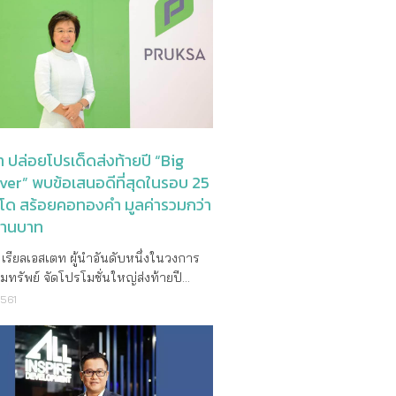
 ความสุข” พัฒนาโดย บริษัท ออลล์ อินส
ง เช่นห้องครัวยี่ห้อ Macasser ที่มี
เวลลอปเม้นท์ จำกัด (มหาชน) ที่ฉีกทุกกฎ
วาวสูงรวมถึงการขัด ผลึกบนพื้นผิวส่วน
น์โฮมแบบเดิมๆ ด้วยแนวคิดและการ
อร์นิเจอร์ต่าง ๆ เครื่องใช้ไฟฟ้าครบ
เพื่อให้เหมาะกับชีวิตคนเมือง และครบ
ถึง ห้องเก็บไวน์ที่ควบคุมอุณหภูมิ ห้อง
์ชั่นของการอยู่อาศัย ด้วยถนนภายใน
ประโยชน์จากหน้าต่างบานใหญ่ที่
กว้าง 12 เมตร พื้นที่ใช้สอยในบ้านเทียบ
ละทิวทัศน์ทั่วทั้งสวน Garden
นเดี่ยวสูงสุด 220 ตารางเมตร การ
ั้งอยู่ใกล้กลับ Notting Hill ถนนพอร์ท
้องผู้สูงอายุชั้น 1 พร้อมหน้าต่างระบาย
และ ไฮด์พาร์คซึ่งเป็นย่านที่คึกคักที่สุด
ปล่อยโปรเด็ดส่งท้ายปี “Big
้างพิเศษเพื่อรับแสงและลมประหยัด
่งของลอนดอน ซึ่งอยู่ไม่ไกลจากร้าน
ver” พบข้อเสนอดีที่สุดในรอบ 25
 พร้อมคลับเฮ้าส์สระว่ายน้ำและสวน
สเลิศมากมายรวมถึง Core by Clare
นโด สร้อยคอทองคำ มูลค่ารวมกว่า
ญ่ พบกับทาวน์โฮมที่ตอบ
้านอาหารสองดาวมิชลิน ที่ได้รับรางวัล
้านบาท
เปซแห่งความสุข” ของผู้อยู่อาศัยอย่าง
ึ่งดำเนินการโดย Clare Smyth ที่ได้รับ
ด้ที่ โครงการเดอะ วิชั่น ลาดพร้าว - นวมิ
Best Female Chef Award จาก 50 ร้าน
รียลเอสเตท ผู้นำอันดับหนึ่งในวงการ
ื้นที่ 33 ไร่ ตั้งอยู่ในซอยนวมินทร์ 85
่ดีที่สุดของโลก Garden House ยังอยู่ใกล้
ิมทรัพย์ จัดโปรโมชั่นใหญ่ส่งท้ายปี
ริ่มต้นที่ 2.79 ล้านบาท ครบทุกฟังก์ชั่น
eleys, ศูนย์การค้าที่มีชื่อเสียง
 25th Year Big Sale Ever ลดใหญ่ แจก
2561
หรับลูกค้าที่มองหาบ้านหลังแรกหรือ
2 ทำให้โครงการพัฒนาไปสู่การอยู่อาศัย
มใหญ่” โปรดีที่สุดในรอบ 25 ปี ยกทัพ
ขยายครอบครัวที่ใหญ่ขึ้น บนทำเลที่
เอนด์รวมถึงร้านค้าปลีกใหม่ ร้านอาหาร
ม บ้านเดี่ยว คอนโด พร้อมเข้าอยู่ 161
นทางสะดวกสบาย ใกล้ทางด่วน
งอำนวยความสะดวกเพื่อการพักผ่อน เป็น
 ต่อแรกรับส่วนลดสูงสุดถึง 1.3 ล้านบาท
นทรา–อาจณรงค์และวงแหวนกาญจนา
่งของการเปลี่ยนแปลงมูลค่า 1 พันล้าน
มชั่นพิเศษมากมาย ต่อสอง ลุ้นรับ
กล้ศูนย์การค้าและสิ่งอำนวยความสะดวก
งพื้นที่ Queensway ที่กว้างขวางขึ้น
ใหญ่ คอนโด สร้อยคอทองคำหนัก 5 บาท