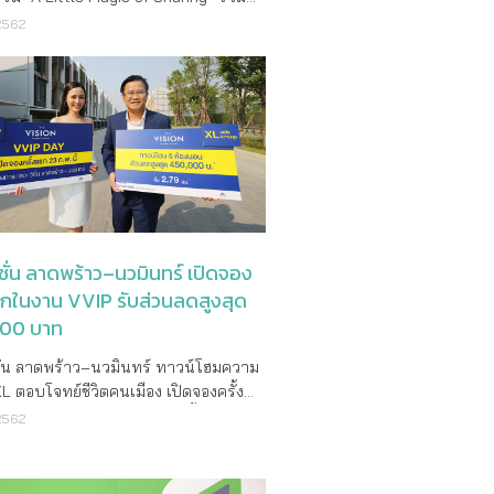
ั้งอยู่ไม่ไกลจากไฮด์ปาร์คที่มีชื่อเสียง
น แบ่งปันความสุข โดยได้รวบรวมสิ่งของ
2562
ลกของเมืองหลวง Garden House เป็น
ได้แก่ ของเล่น อุปกรณ์การเรียน และ
่มีจัดอยู่ในอันดับเกรด 2 (นำตึกเก่ามาส
สำหรับเด็กสภาพดี จากลูกบ้านเมเจอร์ ดี
) ซึ่งเป็นที่รวบรวมอพาร์ทเม้นท์ หนึ่ง
้นท์ ผู้เช่าอาคาร เมเจอร์ ทาวเวอร์
ามห้องนอน ด้วยราคาเริ่ม
 พนักงานเมเจอร์ฯ และบุคคลทั่วไป มอบ
,000 ปอนด์ ผู้พักอาศัยของ Garden
วัญให้แก่น้องๆ มูลนิธิกระจกเงา เพื่อส่ง
ังเพลิดเพลินกับการเข้าถึงสวนส่วนตัวที่
กาสทางการเรียนรู้ให้แก่เยาวชนซึ่งเป็น
รวมถึงสิ่งที่เป็นสิ่งจำเป็นของลอนดอนใน
องชาติ โดยมี คุณตวงพร บุณยะสาระ
ีชื่อเสียง ซึ่งเสนอพื้นที่อันเงียบสงบด้วย
ซ้าย) ผู้อำนวยการสายงานการตลาด
หญ่ สนามหญ้าสีเขียวและแปลงดอกไม้ที่
เมเจอร์ ดีเวลลอปเม้นท์ จำกัด (มหาชน)
arden House เปี่ยมด้วย
แทน ส่งมอบให้แก่ คุณชุตินาถ กาญจนกุล
ิชั่น ลาดพร้าว–นวมินทร์ เปิดจอง
และความสะดวกสบายให้ความรู้สึกอัน
้จัดการมูลนิธิกระจกเงา ณ มูลนิธิ
รกในงาน VVIP รับส่วนลดสูงสุด
่น ด้วยขอบประตูแบบย้อนยุคที่สวยงาม
า ทั้งนี้ กิจกรรมดังกล่าวนับเป็น
00 บาท
รณ์ที่ผสมผสานอย่างลงตัวกับเทคโนโลยี
ที่เมเจอร์ ดีเวลลอปเม้นท์ ร่วมแรงร่วมใจ
มัยเพื่อเสนอศิลปะของการใช้ชีวิต บ้าน
พื่อช่วยเหลือสังคม โดยจะยังคงมุ่งมั่นสาน
ชั่น ลาดพร้าว–นวมินทร์ ทาวน์โฮมความ
ังมีเทคโนโลยีภาพและเสียงขั้นสูงโดยใช้
รรมเพื่อสังคมให้เกิดประโยชน์ต่อสังคม
 XL ตอบโจทย์ชีวิตคนเมือง เปิดจองครั้ง
โนมัติในบ้านของยี่ห้อ Creston ซึ่ง
ส่วนรวมต่อไป
น VVIP Day 23 กุมภาพันธ์นี้ รับ
2562
วามสะดวกในการใช้ชีวิตประจำวันรวม
ุด 450,000 บาท โครงการ เดอะ
สว่าง ความร้อน เสียง และความปลอดภัย
าดพร้าว – นวมินทร์ โครงการที่อยู่อาศัย
่อมโยงโดยตรงกับ iPad ส่วนบุคคลGarden
าวน์โฮม 3 ชั้น ภายใต้แนวคิด “XL
ยังเสนอการออกแบบตกแต่งภายในที่มี