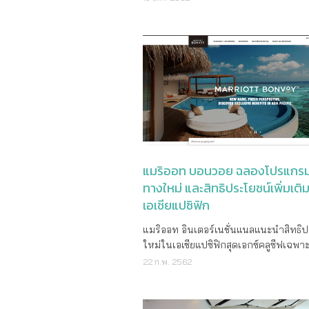
มีความเป็นส่วนตัวสูงด้วยจำนวนเพียง 10 
ครบ ฟรีเฟอร์ฯ พร้อมเครื่องใช้ไฟฟ้า ให้เข้
ด้วยโครงการบ้านที่หลากหลายกับกลุ่ม
ชั้น พร้อมมอบ Exclusive Lifestyle ใกล้
ทันที บนทำเลศักยภาพ ติด MRT ศูนย์ว
ทั้งในรูปแบบบ้านเดี่ยว บ้านแนวคิดใหม่
ทองหล่อ ปลดล็อกยูนิตชั้นพิเศษ วิวเมืองชั
เริ่มต้นเพียง 3.4 ล้าน* ชมห้องตัวอย่างพ
บ้านแฝด ทาวน์โฮม และคอนโดมิเนียม 
ราคาเดียว* 6.49 ล้านบาท และสุดท้ายอ่อนนุช
สัมผัสบรรยากาศโครงการจริงได้แล้ววันนี้
ศักยภาพ 5 มุมเมืองในกรุงเทพมหานคร
ทำเลสุดฮิตที่ได้ถูก “ปลดล็อก-เฟสใหม่”
สำนักงานขายโครงการ คุณธีรพล วรนิธิพงศ์ ผู้
ปริมณฑล และจังหวัดในเขตระเบียงเศรษฐ
โดสุดชิคกับโครงการ IKON สุขุมวิท77 
ช่วยกรรมการผู้จัดการ บริษัท โนเบิล ดี
เป็นตลาดงาน ซึ่งสามารถตอบโจทย์ควา
ใหม่ แต่งครบ ติดห้าง ส่วนกลาง 24 ช.ม. 
เมนท์ จำกัด (มหาชน) เปิดเผยว่า โนเบิลฯ
ต้องการของลูกค้าแต่ละกลุ่มได้อย่างตรง
เอส อ่อนนุช ปลดล็อกเฟสใหม่ผ่อน 2,99
โปรโมชั่นสำหรับลูกค้าที่มองหาคอนโดฯ
ราคาเริ่มต้นเพียง 1 ล้านกว่า มั่นใจว่าแ
เดือน* เริ่ม 1.89 ล้านบาท พร้อมพบกับสิทธิ
รัชดา ด้วยการเปิดตัวแคมเปญใหม่ “ฮอตท
จะได้รับการตอบรับที่ดีจากลูกค้า ประเดิ
พิเศษมากมายที่จะมาทำให้อะดรีนาลีนพล
ย่าน” กับ 2 โครงการพร้อมอยู่ โนเบิล รีว
ก่อนปิดไตรมาสแรกได้อย่างแน่นอน” นาย
พล่านจนกระเป๋าตังค์คุณสั่น ห้ามพลาดตั้
ดา และ โนเบิล รีวอลฟ์ รัชดา 2 ที่มีจุดเด
กล่าว ทั้งนี้ ลูกค้าที่เข้าชมบูธของ ลลิล พร้อพเพ
แมริออท บอนวอย ฉลองโปรแกรม
นี้ ถึง 31 มีนาคมนี้ เท่านั้น แล้วพบกันที่
ทำเลศักยภาพใจกลางรัชดา ย่านศูนย์กลา
อร์ตี้ จะได้สัมผัสรูปแบบบูธที่จัดเต็มด้ว
ทางใหม่ และสิทธิประโยชน์เพิ่มเติ
Gallery ทั้ง 3 โครงการ สอบถามเพิ่มเติ
แห่งใหม่ (New CBD) ติดรถไฟฟ้า MRT ศ
คุณภาพ ให้เลือกสรรมากมายภายในงาน
เอเชียแปซิฟิก
1298 ใกล้ BTS ทองหล่อ V TARA สุขุมวิท
วัฒนธรรมเพียง 80 เมตร ตอบสนองทุกไล
เปิดพรีเซลล์โครงการใหม่ล่าสุด มหานคร
คอนโดแต่งครบพร้อมอยู่ โอนก่อนมาตรกา
ของคนรุ่นใหม่บนทำเลที่ลงตัวที่สุด โดยทั
ใหม่ใจกลางพุทธมณฑลสาย 4 “ลลิล ทาว
แมริออท อินเตอร์เนชั่นแนลแนะนำสิทธิ
ได้100%* ฟรีทุกค่าใช้จ่าย ณ วันโอน* 2
โครงการที่นำมาจัดแคมเปญในครั้งนี้มี
บลิสซ์ เพชรเกษม – พุทธมณฑล สาย 4” 
ใหม่ในเอเชียแปซิฟิกสุดเอกซ์คลูซีฟเฉพา
นอน เริ่ม 5.89 ล้านบาท วันนี้-31 มี.ค. เท
ห้องชุดให้เลือกตั้งแต่แบบ 1 ห้องนอน แ
ทาวน์โฮมฟังก์ชั่นครบตอบทุกโจทย์ควา
สมาชิก แมริออท บอนวอย (Marriott Bo
22 ก.พ. 2562
พบกันที่ Sales Gallery สอบถามเพิ่มเติ
ห้องนอน ในราคาเริ่มต้นเพียง 3.4 ล้าน
สมบูรณ์แบบแห่งการใช้ชีวิต ขนาด 4 ห้
แบรนด์ใหม่ที่มาแทนโปรแกรมรอยัลตี้เดิม
1298 คลิกชมรายละเอียดโครงการเพิ่มได้ท
เท่านั้น* โครงการโนเบิล รีวอลฟ์ รัชดา และ โน
พร้อมโมเดิร์นคลับเฮ้าส์ ราคาเริ่มต้น 1 ล
แมริออท รีวอร์ดส (Marriott Rewards), 
http://bit.ly/2Jdajka ติด BTS พระโขนง
เบิล รีวอลฟ์ รัชดา 2 ออกแบบด้วยแนวคิ
บาท ตลอดจนโครงการคุณภาพอีกมากม
ริตซ์-คาร์ลตัน รีวอร์ดส (The Ritz-Carlt
VERTIER สุขุมวิท คอนโดใหม่ทำเลใกล้เอ