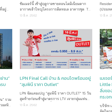
จำนวนจ
หญ่ ด้วย
ซัมเมอร์นี้ เข้าสู่ฤดูกาลขายคอนโดมิเนียมตาก
Residen
Watchar
่ยว
่อยู่
อากาศเจ้าใหญ่โครงการติดทะเล อาคารชุด The
(ประเทศ
สอบถามข
เนียม
อมตอบ
Legend by Boathouse Hua Hin (อาคารชุด
โครงกา
13 มี.ค. 2562
13 มี.ค. 
ริมณฑล
าสุด ผู้
เดอะ เลจเจ้นท์ บาย โบ๊ทเฮ้าส์หัวหิน) เตรียม
ศักยภาพ
งเทรา
เจ้า
ปล่อยโปรโมชั่นรับหน้าร้อน “สองห้องนอน” และ
ภายใน 
ไว้ที่
 บ. วี
“บ้านแฝดติดสระ เฟสใหม่” ในราคาที่เอื้อมถึง
จาก Br
นงาน
ญ “ปลด
เอาใจลูกค้ายุคใหม่ที่ต้อง Smart Investment
และเอเช
เสิร์ฟ
กำลังมอง
มากขึ้น เผยไฮไลท์ห้องตัวอย่าง ใหม่สไตล์
พร้อมย้
นนาน 10
 กับ
Natural Fulfill เอาไว้ในงานอินทีเรีย และโปรโม
อะไรเปล
ทุกค่า
3 สถานี
ชั่นลดสะใจ ห้องชุดขนาดสองห้องนอน เริ่มต้น
การมาเย
ร์น้ำ -
เริ่มต้น
5.29 ล้านบาท และ บ้านแฝดติดสระ 45
ต่างชาติ
ng S10
สูงสุด
ตรว.เพียง 6.89 ล้านบาท เฉพาะช่วงไฮซีซั่นนี้
65% เหตุ
น
เท่านั้น คุณประไพสิทธิ์ ตัณฑ์เกยูร กรรมการผู้
ตลอด 20
ูนย์การ
ุมวิท
จัดการ บริษัท โบ๊ทเฮ้าส์หัวหิน จำกัด เปิดเผยว่า
ไม่มีสั
ย่าน”
LPN Final Call บ้าน & คอนโดพร้อมอยู่
เมเจอร
BTS
The Legend เป็นอาคารชุดตึกที่ 4 ตามแผน
ซาเบลล่
ครบ
“ลุมพินี ราคา Outlet”
Little
งมีการ
%* ฟรี
พัฒนาภายในโครงการขนาดใหญ่ของ
และพัฒน
สิ่งขอ
รวมของ
ม 5.89
Boathouse Hua Hin พิกัด อยู่ตรงช่วงโค้งก่อน
Land เปิ
LPN จัดแคมเปญ “ลุมพินี ราคา OUTLET” 15 วัน
ปัจจัย
กระจก
เข้าอุโมงค์ลอดใต้รันเวย์สนามบินหัวหิน และมี
อยู่อาศ
สุดท้ายก่อนเข้าสู่มาตรการ LTV เจาะกลุ่มแฟน
าน” รวม
ย ราคา
ถนนแยกลงมาที่โครงการอีกที ทำเลตรงนี้สุดเขต
House ต
พันธุ์แท้ “ลุมพินี” ทั้งซื้อเพื่ออยู่เองและนักลงทุน
ีวอลฟ์
13 มี.ค. 2562
บริษัท 
างเลือก
นโดใหม่
ชะอำ เริ่มต้นหัวหิน มีเนื้อที่ประมาณ 80 ไร่
Square 
ผลตอบแทนประมาณ (Yeild) 5% ด้วยราคาขาย
มแต่ง
จัดกิจก
ณภาพ