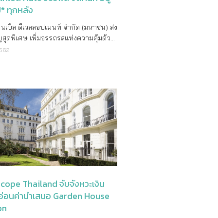
ี* ทุกหลัง
โนเบิล ดีเวลลอปเมนท์ จำกัด (มหาชน) ส่ง
ุดพิเศษ เพิ่มอรรถรสแห่งความคุ้มด้วย
น อยู่ฟรี 3 ปี* ทุกหลัง ฟรีค่าส่วนกลาง
2562
กองทุนรวมมูลค่ากว่า 2.9 ล้านบาท* กับ
 โนเบิล เกเบิล คันโซ วัชรพล (Noble
anso Watcharapol) บ้านพร้อมอยู่ใน
นเพียง 5 ล้านบาท* โนเบิล เกเบิล
ัชรพล (Noble Gable Kanso
apol) โครงการบ้านพร้อมอยู่ กับ
ายใต้คอนเซปต์ “คิดอย่างเซน อยู่อย่าง
สานงานออกแบบสถาปัตยกรรมสะท้อนถึง
ช้ชีวิตในแบบญี่ปุ่น สร้างสรรค์องค์
ี่เป็นอัตลักษณ์แฝงสุนทรียะของ
ิไว้ในทุกรายละเอียด ให้คุณปล่อยชีวิต
อิสระในพื้นที่ส่วนตัวผสานความเรียบง่าย
cope Thailand จับจังหวะเงิน
ุมของบ้านอย่างลงตัว สัมผัสความสุข
อ่อนค่านำเสนอ Garden House
เซน พร้อมรับข้อเสนอรวมมูลค่าสูงสุด 2.9
on
 ได้ตั้งแต่วันที่ 18 มีนาคมนี้ 2562