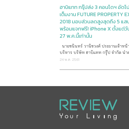
ฟรี และหากเด็กอายุระหว่าง 7-12 ปีจะได้
เป็นการมุ่งสานต่อเป้าหมายในการรัก
ฮาบิแทท กรุ๊ปส่ง 3 คอนโดฯ อัดโ
ส่วนลด 50% สมาชิกตั้งแต่ระดับแพลตติน
เป็นผู้นำตลาดทาวน์โฮมระดับกลางบนใน
เต็มงาน FUTURE PROPERTY 
ลิท (Platinum Elite) ขึ้นไป ที่มาพร้อมเด
เอพีจึงยกระดับการรุกตลาดมากขึ้น โดยค
2018 มอบส่วนลดสูงสุดถึง 5 แส
ปีหรือต่ำกว่าจะได้รับอาหารเช้าฟรี นอกจากนี้
และนำเสนอสินค้าทาวน์โฮมที่แตกต่าง ทั
พร้อมแจกฟรี! iPhone X ตั้งแต่วัน
เด็กๆ ของสมาชิกทุกท่านจะได้เพลิดเพลิน
เรื่องของโมเดลบ้านและจำนวนโครงการท
27 พ.ค.นี้เท่านั้น
ไอศกรีมฟรีระหว่างการเข้าพัก เพราะสิทธ
ครอบคลุมในทุกทำเลใจกลางและรอบกร
ประโยชน์เหล่านี้เกิดขึ้นเพื่อตอบแทนสม
เพื่อให้ทาวน์โฮมในเครือเอพีภายใต้แบรน
นายชนินทร์ วานิชวงศ์ ประธานเจ้าหน้าที่
ครอบครัวของพวกเขาสำหรับการเลือกเข้า
กลางเมือง' และ 'พลีโน่' เป็นคำตอบที่ดีที
บริหาร บริษัท ฮาบิแทท กรุ๊ป จำกัด น
แมริออท ซึ่งช่วยให้การเดินทางและการท่
ทุกโจทย์ความต้องการของลูกค้า ทั้งในเร
ลักชัวรี่ทำเลพัทยา และกรุงเทพฯ 3 โครง
24 พ.ค. 2561
สนุกมากยิ่งขึ้น สิทธิประโยชน์แมริออท บอนวอย
โลเคชั่น คุณภาพของทาวน์โฮม สังคม น
โปรโมชั่นจัดเต็มในงาน “FUTURE PRO
สปา – ผ่อนคลายพร้อมรับคะแนนสะสม นอกจาก
ดีไซน์และฟังก์ชั่นการใช้งานของพื้นที่ ร
EXPO 2018” ได้แก่ วาลเด้น อโศก คอน
นี้ สมาชิกยังสามารถรับสิทธิประโยชน์เห
ให้บริการหลังการขาย” “สำหรับแคมเปญ 21
ทำเลสุขุมวิท 23 ใกล้ BTS อโศก
ไปกับโปรแกรมแมริออท อินเตอร์เนชั่น
Destiny วางเป้าหมายสำหรับลูกค้าครอ
และ MRT สุขุมวิท มอบส่วนลดสูงสุดถึง 
โดยสมาชิกที่ไม่ได้เข้าพักจะได้รับคะแน
เมืองที่มองหาทาวน์โฮมใหม่พร้อมอยู่ ทั
บาท ฟรี! ชุดเฟอร์นิเจอร์แพ็คเกจและเครื่
สูงสุดถึง 10 คะแนนจากการใช้จ่ายทุก 1 ด
ใจกลางเมืองและรอบกรุงเทพฯ โดยเราได
ไฟฟ้า พร้อมผ่อนชำระค่าจองและทำสั
เมื่อใช้บริการสปากว่า 210 แห่งในเอเชีย
รวบรวมทาวน์โฮมเครือเอพี 21 โครงการ
นาน 6 เดือน, บลูเฟียร์ พัทยา แมนเนจ 
ที่เข้าร่วมรายการ สมาชิกยังจะได้รับสิท
แบรนด์ ‘บ้านกลางเมือง-ไฮเอนด์ทาวน์โ
ท์เวสเทิร์น พรีเมียร์ คอลเล็คชั่น คอนโดฯ
ชน์อื่นๆ เพิ่มเติม โดยสมาชิกระดับโกลด์ 
ชั้น’ (9 โครงการ) และ ‘พลีโน่-พรีเมียม
รีสอร์ทติดชายหาด นาจอมเทียน มอบส่
(Gold Elite) ขึ้นไปจะได้รับบริการพิเศษเ
2 ชั้น’ (12 โครงการ) มาพร้อมคลับเฮ้าส์
พิเศษถึง 200,000 บาท หรือเลือกรับส่
สำหรับการทำทรีตเมนต์แต่ละรายการ เปิด
ที่สุดของทำเลศักยภาพ เชื่อมต่อรถไฟฟ้
พิเศษ 150,000 บาท พร้อมฟรี! iPhone