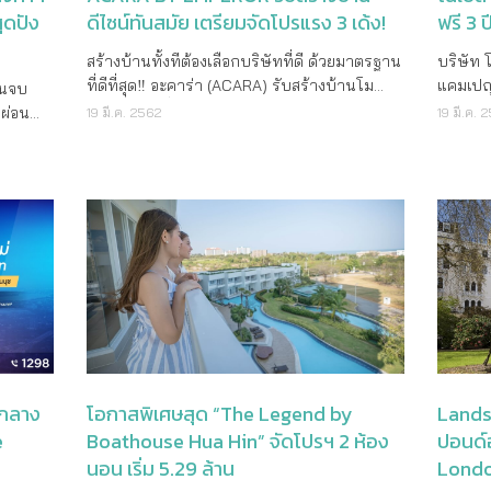
ุดปัง
ดีไซน์ทันสมัย เตรียมจัดโปรแรง 3 เด้ง!
ฟรี 3 ป
สร้างบ้านทั้งทีต้องเลือกบริษัทที่ดี ด้วยมาตรฐาน
บริษัท 
ที่ดีที่สุด‼ อะคาร่า (ACARA) รับสร้างบ้านโม
แคมเปญส
อนจบ
เดิร์น ลักชัวรี่ ภายใต้ บริษัท ดิ เอ็มเพอเร่อร์ เฮ้าส์
โปรโมชั่
ผ่อน
19 มี.ค. 2562
19 มี.ค. 
จำกัด ที่การันตีด้วยมาตรฐานการก่อสร้างที่
และเงิน
่อนนาน
เหนือกว่า รับรองมาตรฐาน ISO 9001:2015 มา
โครงการ
ม่
พร้อมผลงานสร้างบ้านหรูกว่า 30 ปี งานนี้เลย
Gable K
พหลาก
เตรียมจัดโปรโมชั่นหนักถึง 3 ต่อ!! ไม่ว่าจะเป็น
ราคาเริ่มต้
่า – 12
ต่อที่ 1 ลดค่าจองแบบ 20 % ต่อที่ 2 ส่วนลด
คันโซ ว
 ครั้ง
เงินสดสูงสุด 295,000 และ ต่อที่3 เลือกรับของ
Watchar
 ที่บูธ G
แถมอีก 300,000 บาท เมื่อจองสร้างบ้าน
ออกแบบภ
กิติ์
ภายใน “งานรับสร้างบ้านและวัสดุ Home
เซน” ผ
ื้อก่อน
Builder & Materials Focus 2019” พบกันที่บูธ
วิถีการใ
A-21 ระหว่างวันที่ 21-24 มีนาคม 2562 เวลา
ประกอบท
ริษัท
10.00-20.00 น. ณ ห้องเพลนนารี ฮอลล์ 1-2 ศูนย์
ธรรมชาต
 ผู้
ประชุมแห่งชาติสิริกิติ์ สอบถามรายละเอียดเพิ่ม
ให้เป็น
อนเซ็ปต์
จกลาง
โอกาสพิเศษสุด “The Legend by
Lands
เติมได้ที่โทร. 081-376-4999, ID Line :
เข้ากับทุกม
ง
e
Boathouse Hua Hin” จัดโปรฯ 2 ห้อง
ปอนด์
@ACARA และ Facebook : Acara.Official
แบบวิถี
นมหกรรม
นอน เริ่ม 5.29 ล้าน
Lond
ล้านบาท*
ปล่อย