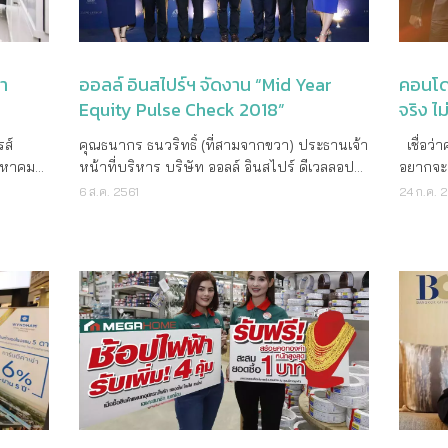
ออท
ะตอบ
เสนอสุดพิเศษเฉพาะกับ 3 โครงการที่อยู่อาศัยระ
ได้รับป
ดา - ห้
ทั้ง 16 โครงการ สอบถามข้อมูลเพิ่มเติม LPN Call
พลัมคอ
ครื่อง
ในอนาคต
ดับพรีเมี่ยมเพื่อการลงทุนบนทำเลทองทั้งใน
เอกลักษ
และโครง
Center 02-689-6888
สร้อยค
กระดับ
วนลด
กรุงเทพฯ และพัทยา ทั้งโครงการวาลเด้น อโศก
ลงทุนที
พร้อมพ
และ Sa
% สำหรับ
บาท
(Walden Asoke) ราคาเริ่มต้น 6.9 ล้านบาท,
และเจริญ
เท่านั้
รางวัล 
า
ออลล์ อินสไปร์ฯ จัดงาน “Mid Year
คอนโด 
ละ
กรไทย’
โครงการ วินด์แฮม แอทลาส วงศ์อมาตย์ พัทยา
จังหวะที
ไม่ได้ก
16 พ.ย.
Equity Pulse Check 2018”
จริง ไ
นัม เอ
่งปี-
(Wyndham Atlas Wongamat Pattaya) ราคา
ต้องการ
ตกแต่งพ
สุดท้าย 11 ม.ค. 62 ซึ่งถือเป็นโอกาสที่ดีสำหรับคน
อลิท
ื่อรับ
เริ่มต้น 4.5 ล้านบาท และโครงการ ครอสทู
ค่าเงิน
งาน “H
ที่กำลั
ส์
คุณธนากร ธนวริทธิ์ (ที่สามจากขวา) ประธานเจ้า
เชื่อว่าคงเป็นความฝันของใครหลายๆ คน ที่
ลิท
ทธิ
พัทยา โอเชี่ยนเฟียร์ (X2 Pattaya Oceanphere)
ถอนตัว
คอนโดฯ 
แคมเปญท
หาคมนี้
หน้าที่บริหาร บริษัท ออลล์ อินสไปร์ ดีเวลลอป
อยากจะม
้นต่ำที่
ฮมเอพี
ราคาเริ่มต้น 9.79 ล้านบาท เฉพาะ 2 งานสุดยิ่ง
อาณาจัก
สิงหาคม 
เป็นข้อ
์และข้อ
เม้นท์ จำกัด (มหาชน) จัดงาน "Mid Year Equity
รถไฟฟ้า
6 ส.ค. 2561
24 ก.ค. 
10 คะแนน
y
ใหญ่ Home Buyer Expo 2018 และงาน Luxury
ที่ต้องก
การประช
พิเศษสุ
บ้าน
Pulse Check 2018" ดินเนอร์สุดเอ็กซ์คลูซีฟ
โจทย์ไล
ออท บอ
ซลล์
Property Showcase 2018 พบกับโปรโมชั่นพิ
อสังหาร
14 สามา
ออนไลน์
ทางที่
สำหรับลูกค้าพันธมิตรธุรกิจ พร้อมจัดสัมมนา
เช่าไปเร
รวม 21
เศษสุดคุ้มของฮาบิแทท กรุ๊ป กับ 3 โครงการโดน
วิเคราะ
Contac
หมี “ใส
้มและ
หัวข้อ "Global Equities Outlook" โดยได้รับ
หมื่นๆ บ
ึ้น
ใจกับโครงการวินด์แฮม แอทลาส วงศ์อมาตย์
กดดันคว
www.all
5,000 ต
เศษสุด
เกียรติจาก คุณบุญ ยงสกุล (กลาง) นายกสมาคม
ของเรา 
ร สาย
พัทยา ใกล้หาดวงศ์อมาตย์เพียง 200 เมตร มอบ
อาณาจัก
uyers’
อสังหาริมทรัพย์ภูเก็ต เพื่อแลกเปลี่ยนวิสัยทัศน์
อยากได้น
ระโยชน์
์)
Privilege Package มูลค่าสูงสุดถึง 300,000
อสังหาร
2561 ที่
และความคิดเห็นเกี่ยวกับภาพรวมตลาดอสังหาฯ
เป็นของ
รัว
ดท้าย
บาท* โครงการครอสทู พัทยา โอเชี่ยนเฟียร์ พูล
ระยะยา
ติสิริกิ
ภูเก็ต ภายในงานยังมี คุณชาญชัย งามวิถี (ที่สาม
ทำให้เ
์ทที่
อมอยู่
วิลล่าลักชัวรี่สุดหรูห่างจากชายหาดเพียง 500
7% ต่อป
30
จากซ้าย) รองประธานกรรมการ บริษัท ยูไนเต็ด
ไม่กล้าต
ยชน์
ตลาด
เมตร มอบแพ็คเกจล่องเรือยอช์ทสุดหรู และ
ปรึกษา 
 G
อินฟอร์เมชั่น ไฮเวย์ จำกัด คุณภาณุพงค์ กริชจน
วันนี้ป
ล
ส่วนลดสูงสุด 200,000 บาท* และพิเศษสุดกับ
จนถึงปี
ดฮีทมี
รัช (ที่สองจากขวา) ประธานเจ้าหน้าที่บริหาร
โปรโมชั
Elite) ลง
มสนใจ
โครงการ วาลเด้น อโศก คอนโดหรูใจกลางอโศก
ประเทศอ
บริษัท โบ๊ท พัฒนา จำกัด ซึ่งภายในงานถือเป็น
กำลัง 2
าหารเช้า
ื่อ
ตกแต่งครบทั้งเฟอร์นิเจอร์และเครื่องใช้ไฟฟ้า
ประสิทธิ