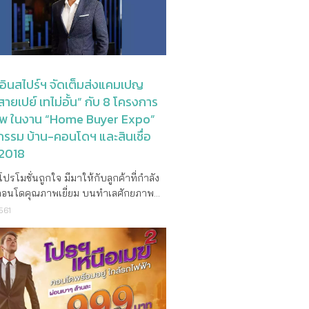
 พบข้อเสนอพิเศษ ส่วนลดสูงสุดถึง
House ตั้งอยู่บนทำเลมีการเดินทางที่ดี
msung Galaxy Note 9 รวมมูลค่า
0 บาท ในงาน VVIP Day กับการเปิดตัว
ื่อมด้วยสถานี
ดกว่า 200 ล้านบาท เพียงทำสัญญาและ
อย่างเป็นทางการ ในวันที่ 23 – 24
ayswater และ Queensway ภายใน 5 น
28 ธันวาคม 2561 นี้ นางสุพัตรา
นธ์ 2562 สนใจสอบถามรายละเอียดเพิ่ม
ยการเดิน อีกทั้งยังได้รับประโยชน์จาก
่ยมทรัพย์ รองประธานเจ้าหน้าที่บริหาร
ที่โทร. 02 029 9999 หรือ
งสาย Elizabeth (Crossrail) ที่
ริษัท พฤกษา โฮลดิ้ง จำกัด (มหาชน) เปิด
อินสไปร์ฯ จัดเต็มส่งแคมเปญ
www.allinspire.co.th
addington ซึ่งร่นระยะการเดินทางครึ่ง
 “ เนื่องในโอกาสที่พฤกษา เรียลเอสเตท
สายเปย์ เทไม่อั้น” กับ 8 โครงการ
จากถนน Bond โดยใช้เวลาแค่ 3 นาที
ุรกิจมาครบรอบ 25 ปี เพื่อเป็นการ
erpool 10 นาที และ Canary Wharf ใน
พ ในงาน “Home Buyer Expo”
ี่ลูกค้าให้การตอบรับที่ดีเสมอมา บริษัท
 นาที และอยู่ห่างจากสนาม
รรม บ้าน-คอนโดฯ และสินเชื่อ
ัดแคมเปญ “Pruksa 25th Year Big Sale
ow เพียง 24นาที นายบรูซ ริตชี่
 2018
ใหญ่ แถมใหญ่ แจกใหญ่” ได้คัดเลือก
Ritchie) ประธานเจ้าหน้าที่บริหารและผู้
เข้าแคมเปญทั้งทาวน์โฮม บ้านเดี่ยว
 Residential Land ให้ความเห็นว่า “การ
ปรโมชั่นถูกใจ มีมาให้กับลูกค้าที่กำลัง
ดมิเนียม พร้อมเข้าอยู่ 161 โครงการทั่ว
 Garden House ในกรุงเทพฯ ถือเป็นก้าว
อนโดคุณภาพเยี่ยม บนทำเลศักยภาพ
 เพียงทำสัญญาและโอนกรรมสิทธิ์
หรับ Residential Land เนื่องจากเป็น
สรรกันอีกแล้ว กับค่าย ออลล์ อินสไปร์ ดี
561
8 ธันวาคม 2561 จะได้รับส่วนลดเงินสด
กที่เราได้เปิดตัวการพัฒนาใหม่ ๆ ใน
ม้นท์ โดยผู้บริหารหนุ่มไฟแรง คุณ
ง 1.3 ล้านบาท และรับโปรโมชั่นอื่นๆ อีก
ทย เราเป็นผู้เชี่ยวชาญในการสร้างบ้าน
นวริทธิ์ ประธานเจ้าหน้าที่บริหาร จัด
อาทิ เครื่องปรับอากาศ เครื่องใช้ไฟฟ้า
าไม่แพงในใจกลางกรุงลอนดอน มีความ
เต็ม กับแคมเปญใหญ่ “สายเปย์ เทไม่อั้น”
จอร์ Gift Voucher ฟรีค่าใช้จ่ายในวัน
ใจที่จะได้แสดงผลงานคุณภาพสูงของเรา
ครงการคุณภาพบนทำเลศักยภาพกว่า 8
อง แต่ละโครงการที่เข้าร่วม
สดงสินค้ากรุงเทพ อสังหาริมทรัพย์ของ
 อาทิ โครงการ ดิ เอ็กเซล คูคต
 นอกจากนี้ ทุกๆ ยอดการซื้อ 1 แสนบาท
นย่านที่มีชื่อเสียงที่สุดในลอนดอนและยัง
 ไรส์ พระราม 9 โครงการ ดิ เอ็กเซล รัช
เลขคูปอง 1 สิทธิ์ เพื่อลุ้นรับรางวัลใหญ่