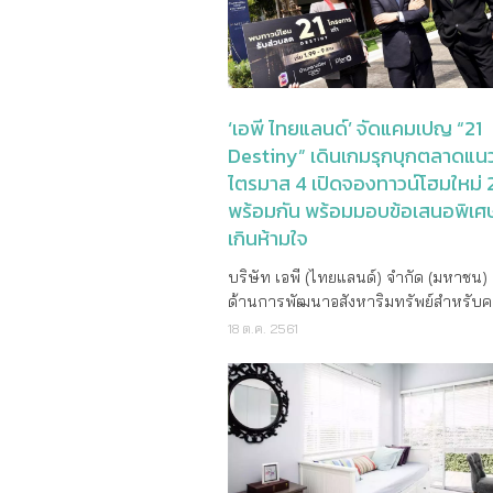
มะนิลา เกาสง มาเก๊า สิงคโปร์ และกรุง
จำนวน 30 รางวัล และ Samsung Gala
โดยจะได้มีโอกาสพบปะสมาชิกของวงอย่า
9 จำนวน 75 รางวัล รวมทั้งหมด 108 รางว
ชิดใน 3 เมือง “การเปิดตัวแมริออท บอนวอย
แคมเปญดังกล่าวถือเป็นโอกาสที่ดีที่สุด
เป็นก้าวสำคัญของบริษัทและเรายินดีเป็นอ
คนซื้อบ้านที่ได้ทั้งส่วนลด และของแถมที่ดีท
ที่จะได้มอบสิทธิประโยชน์สุดเอกซ์คลูซีพ
เคยมีมาก่อน นอกจากนี้ยังได้สิทธิ์ลุ้นรางวัล
‘เอพี ไทยแลนด์’ จัดแคมเปญ “21
เอเชียแปซิฟิกเพื่อเติมเต็มความฝันให้กับ
ใหญ่มูลค่านับล้านบาท !!! ทั้งนี้ บริษัทฯ
Destiny” เดินเกมรุกบุกตลาดแน
ของเรา” เป็กกี้ ฟาง โร ประธานเจ้าหน้าที
ขอบคุณลูกค้าที่ให้ความไว้วางใจร่วมเป็
ไตรมาส 4 เปิดจองทาวน์โฮมใหม่ 
การขายและการตลาดประจำภูมิภาคเอเช
ครอบครัวพฤกษา สำหรับลูกค้าที่พลาด
แปซิฟิกของแมริออท อินเตอร์เนชั่นแนลก
พร้อมกัน พร้อมมอบข้อเสนอพิเศ
ในครั้งนี้ ยังมีโปรโมชั่นดีๆ มากมาย อาท
“เรามุ่งมั่นสร้างสรรค์โปรแกรมแมริออ
เกินห้ามใจ
ก่อนมาตรการ LTV ดูข้อมูลเพิ่มเติมได้ทา
อยให้ดียิ่งขึ้นด้วยการมอบสิ่งที่สมาชิกชื่น
www.pruksa.com หรือโทร 1739
ระหว่างการเดินทางและแม้ขณะอยู่บ้าน ซ
บริษัท เอพี (ไทยแลนด์) จำกัด (มหาชน) ผ
สมาชิกสามารถแบ่งปันประสบการณ์เหล่า
ด้านการพัฒนาอสังหาริมทรัพย์สำหรับค
เพื่อนหรือครอบครัวได้” สิทธิประโยชน์แมริออท
สานต่อความสำเร็จครั้งใหญ่จากยอดขา
18 ต.ค. 2561
บอนวอย ร้านอาหารและบาร์ – ดื่มด่ำก
แนวราบเครือเอพี โชว์ตัวเลขยอดขายแน
และเครื่องดื่มพร้อมรับคะแนนสะสม สมา
เดือน พุ่งแตะ 15,620 ล้านบาท โตกว่า
แมริออท บอนวอยจะได้รับสิทธิพิเศษด้
ล่าสุด จัดแคมเปญใหญ่กระตุ้นตลาดทา
และเครื่องดื่มตลอดทั้งปีที่ร้านอาหารแล
พร้อมอยู่ไตรมาส 4 อีกครั้ง ยกทัพทาวน์
กว่า 28,000 แห่ง ในเอเชียแปซิฟิกที่เข้าร
เอพีแบรนด์ ‘บ้านกลางเมือง’ และ ‘พลีโน
รายการ นับเป็นอีกวิธีหนึ่งที่สมาชิกสาม
โครงการใหม่ ชูไฮไลท์ ‘นวัตกรรมดีไซน์