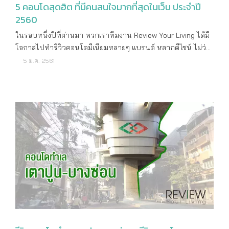
5 คอนโดสุดฮิต ที่มีคนสนใจมากที่สุดในเว็บ ประจำปี
2560
ในรอบหนึ่งปีที่ผ่านมา พวกเราทีมงาน Review Your Living ได้มี
โอกาสไปทำรีวิวคอนโดมีเนียมหลายๆ แบรนด์ หลากดีไซน์ ไม่ว่า
จะเป็น คอนโด Low Rise, คอนโด High Rise ตลอดจนคอนโด
5 ม.ค. 2561
เกาะแนวรถไฟฟ้าทั่วกรุงเทพฯ และปริมณฑล มาให้แฟนๆ ได้ชม
กันไม่ต่ำกว่า 40 ที่ ซึ่ง 5 คอนโดฯ ต่อไปนี้ คือคอนโดที่มีผู้อ่าน
สนใจมากที่สุด โดยวัดจากยอดไลค์และแชร์ในแฟนเพจเฟซบุ๊ค
รวมถึงจำนวนผู้เข้าอ่านในเว็บไซต์ของเรา มาดูกันดีกว่าค่ะว่าจะมี
คอนโดไหนบ้าง จะใช่หลังที่อยู่ในใจคุณหรือเปล่า ตามมาดูได้
เลย.. คอนโด HALLMARK งามวงศ์วาน สำหรับโครงการแรกที่มีผู้
อ่านสนใจคลิกเข้ามามากที่สุดก็คือ Hallmark งามวงศ์วาน เป็น
คอนโด Low Rise สูง 8 ชั้น 4 อาคาร ล้อมรอบ Facility หลักของ
โครงการอย่างสระว่ายน้ำ และฟิตเนส ที่อยู่ตรงกลางคอนโด ทำเล
ตั้งอยู่ย่านงามวงศ์วาน ใกล้ๆ กับกระทรวงสาธารณสุข โดยเป็น
โครงการแรกจากชีวาทัย จุดเด่นอยู่ที่ความเงียบสงบ เป็นส่วนตัว
ไม่วุ่นวายเหมือนคอนโดในเมือง เนื่องจากคอนโดตั้งอยู่ในซอยย่าน
ชุมชน เหมาะกับคนที่ทำงานอยู่ในย่านนี้ โดยเฉพาะข้าราชการ