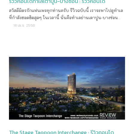
รีวิวคอนโดทำเลเตาปูน-บางซ่อน : รีวิวคอนโด
หรือบุคคลากรที่ทำงานอยู่ในกระทรวงสาธารณสุข จะสะดวกมาก
ที่สุด ในส่วนของการเดินทางถ้าหากใครที่ไม่ใช้รถยนต์ส่วนตัวก็
สวัสดีมิตรรักแฟนเพจทุกท่านครับ รีวิวฉบับนี้ เราจะพาไปดูทำเล
อาจจะต้องเผื่อเวลาในการเดินทางสักหน่อย เพราะทำเลที่ตั้ง
ที่กำลังฮอตฮิตสุดๆ ในเวลานี้ นั่นคือทำเลย่านเตาปูน-บางซ่อน
โครงการถือว่าอยู่ในซอยลึกพอสมควร แต่ก็ยังมีรถสองแถวและวิน
นั่นเองครับ สาเหตุที่ทำให้ทำเลในย่านนี้คึกคักเป็นพิเศษก็เพราะ
16 เม.ย. 2558
มอเตอร์ไซค์ไว้คอยให้บริการอยู่ แต่ใครที่ใช้รถไฟฟ้าเป็นหลักก็นับ
เป็นจุดเชื่อมต่อของรถไฟฟ้า 2 สาย คือสายสีม่วง บางใหญ่-บางซื่อ
ว่าสะดวกสบายมากค่ะ เพราะมีรถไฟฟ้าสายสีม่วงที่อยู่ใกล้ๆ อย่าง
และสายสีน้ำเงิน บางซื่อ-ท่าพระ ยิ่งตอนนี้การก่อสร้างรถไฟฟ้า
สถานีแยกติวานนท์ ทำให้ทุกการเดินทางเข้านอกออกเมืองเป็น
คืบหน้าไปมากจนใกล้จะเสร็จเต็มที ทำให้ราคาของบางโครงการ
เรื่องที่ง่าย อ่านรีวิวและดูข้อมูลเพิ่มเติมได้ที่ :
พุ่งขึ้นไปเกินแสนบาทต่อตารางเมตรกันแล้ว อย่าช้าอยู่ใย.. เราไป
https://goo.gl/MvxG8q คอนโด VERY สุขุมวิท 72 โครงการ
ทำความรู้จักกับโครงการในย่านนี้กันดีกว่าครับ ว่าจะน่าสนใจ
VERY สุขุมวิท 72 เป็นคอนโดแนวรถไฟฟ้าที่ผู้อ่านในเว็บไซต์ให้
ขนาดไหน การมาของรถไฟฟ้าทำให้อสังหาฯ ในย่านนี้เติบโต
ความสนใจมากทีเดียวค่ะ เพราะตัวคอนโดตั้งอยู่ซอยสุขุมวิท 72
อย่างรวดเร็ว โดยเฉพาะคอนโดมิเนียมที่ผุดกันขึ้นมาเป็นดอกเห็ด
การเดินทางหลักๆ ก็คงหนีไม่พ้นการใช้รถไฟฟ้า BTS เป็นตัว
ยิ่งการก่อสร้างรถไฟฟ้าใกล้เสร็จสมบูรณ์มากเท่าไหร่ก็ยิ่งเพิ่ม
เลือกแรก นั่งรถไฟฟ้ามาลงที่สถานีแบริ่งแล้วออกทางออกที่ 4
ความน่าสนใจให้กับทำเลในย่านนี้เข้าไปอีก สำหรับรถไฟฟ้าสาย
เดินต่อไปทางซอยสุขุมวิท 72 และเข้าซอยอีกเล็กน้อย ก็จะถึง Very
สีม่วง จะเริ่มเปิดวิ่งทดสอบเสมือนจริงประมาณเดือนกันยายน
Condo ระยะทางรวมแล้วไม่เกิน 400 เมตร จัดว่าเป็นระยะที่
2558 นี้ และจะเปิดให้บริการอย่างเต็มรูปแบบในช่วงเดือน
กำลังเดินได้สบายๆ โดยไม่ต้องพึ่งพารถสองแถว หรือวิน
สิงหาคม 2559 ซึ่งเร็วกว่ากำหนดเดิม 4 เดือน จากที่มีกำหนดจะ
มอเตอร์ไซค์เลยก็ได้ การเดินทางด้วยรถส่วนตัวก็จัดว่าสะดวกไม่
เปิดในเดือนธันวาคม 2559 เนื่องจากบริษัทฯ มีการก่อสร้างเสร็จ
แพ้กัน เพราะถนนหนทางในย่านนี้มีเส้นทางเลี่ยงเข้าออกเมืองได้
เร็วกว่ากำหนด ส่วนจุดที่คอนโดขึ้นเยอะที่สุดเห็นจะเป็นบริเวณ
หลายทาง ทั้งด่านทางด่วนบางนา และทางด่วนสุขสวัสดิ์-บางพลี
The Stage Taopoon Interchange : รีวิวคอนโด
ถนนประชาราษฏร์สาย 2 ใกล้ๆ สถานีเตาปูน เพราะเป็นจุดเชื่อม