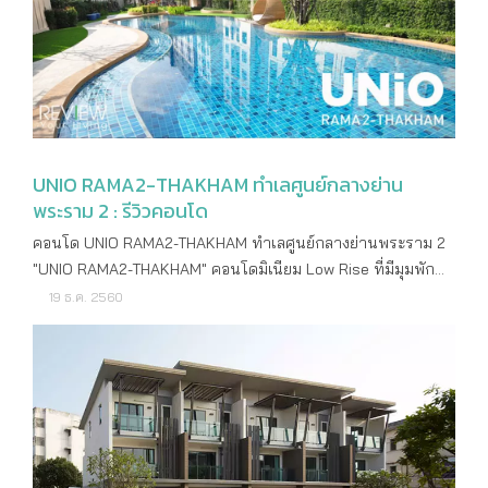
UNIO RAMA2-THAKHAM ทำเลศูนย์กลางย่าน
พระราม 2 : รีวิวคอนโด
คอนโด UNIO RAMA2-THAKHAM ทำเลศูนย์กลางย่านพระราม 2
"UNIO RAMA2-THAKHAM" คอนโดมิเนียม Low Rise ที่มีมุมพัก
ผ่อนสวยๆ เงียบสงบ บรรยากาศสไตล์รีสอร์ท แต่ยังคงอยู่
19 ธ.ค. 2560
ท่ามกลางสิ่งอำนวยความสะดวกแหล่งใหญ่ของย่านพระราม 2 ซึ่ง
เป็นบริเวณที่ได้รับความนิยมในการอยู่อาศัยอย่างต่อเนื่องในช่วง
4-5 ปีที่ผ่านมาทั้งบ้านเดี่ยว ทาวน์โฮม โฮมออฟฟิศ รวมถึง
คอนโดมิเนียม เพราะเดินทางสะดวกทั้งรถยนต์ส่วนตัว ใกล้
ทางด่วนสายสำคัญ และรถประจำทาง สามารถเดินทางเข้าตัว
เมืองไม่ไกล มีห้างสรรพสินค้าขนาดใหญ่ สถาบันการศึกษา และ
โรงพยาบาล ที่สำคัญยังมีราคาที่สามารถเอื้อมถึง ทำเลที่ตั้ง