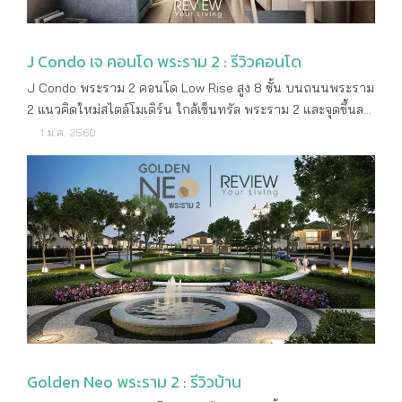
ท่าพระ แม็คโคร แม็กซ์ แวลู โฮมโปร พระราม 2 รพ.บางปะกอก
พระราม 2 มีอยู่ 2 จุดใหญ่ๆ คือ ช่วงจังหวัดสมุทรสาครที่เป็นแหล่ง
อินเตอร์ รพ.บางมด รพ.นครธน มหาวิทยาลัยเทคโนโลยี
อุตสาหกรรม กับช่วงเซ็นทรัลพระราม 2 ในเขตกรุงเทพฯ ซึ่งใน
พระจอมเกล้าธนบุรี โรงเรียนสวนกุหลาบวิทยาลัย โรงเรียน
J Condo เจ คอนโด พระราม 2 : รีวิวคอนโด
ช่วงที่เป็นที่ตั้งของเซ็นทรัลพระราม 2 ถือเป็นศูนย์กลางของสิ่ง
สารสาสน์โปลีเทคนิค แบบบ้านและขนาดพื้นที่ใช้สอย ทาวน์เฮาส์
อำนวยความสะดวกอย่างครบครัน เพราะไม่ใช่มีแค่ห้างสรรพ
J Condo พระราม 2 คอนโด Low Rise สูง 8 ชั้น บนถนนพระราม
3 ชั้น ขนาดพื้นที่ใช้สอย 170 ตร.ม. 3 ห้องนอน 3 ห้องน้ำ พร้อม
สินค้าเซ็นทรัล พระราม 2 แต่มีทั้งบิ๊กซี โลตัส โฮมโปร อินเด็กซ์ลิฟ
2 แนวคิดใหม่สไตล์โมเดิร์น ใกล้เซ็นทรัล พระราม 2 และจุดขึ้นลง
ห้องพักผ่อน ห้องรับแขก และ Pantry ที่จอดรถ 2 คัน สิ่งอำนวย
วิ่งมอลล์ โรงพยาบาลบางปะกอก 9 โรงพยาบาลนครธน โรง
ทางด่วน จาก J.S.P Property รายละเอียดโครงการ ราคาเริ่มต้น
1 ม.ค. 2560
ความสะดวก สวนส่วนกลาง สระว่ายน้ำ ฟิตเนส คลับเฮาส์
พยาบาลบางมด โรงเรียนสมิทธิพงษ์ โรงเรียนอัสสัมชัญ พระราม 2
1,290,000 บาท เจ้าของโครงการ J.S.P Property Co., Ltd.
สอบถามรายละเอียดเพิ่มเติม โทร : 1685 ดูรายละเอียดเพิ่มเติม :
มหาวิทยาลัยเทคโนโลยีพระจอมเกล้าธนบุรี ฯลฯ นอกจากนี้ใน
ลักษณะคอนโด Low Rise สูง 8 ชั้น 1 อาคาร จำนวนห้อง
https://www.sansiri.com/townhouse/town-avenue-
วันหยุดพักผ่อน เราก็สามารถออกไปหาสถานที่เที่ยวได้ใกล้มาก
79 ยูนิต ที่จอดรถ ประมาณ 50% (รวมจอดซ้อนคัน) เนื้อที่
cocos/th/
โดยวิ่งเส้นพระราม 2 นี้ได้เลย ทำให้ไม่เหนื่อยเดินทาง เช่น นั่ง
ทั้งหมด 0 - 2 - 64.1 ไร่ ที่ตั้งโครงการ ซอยพระราม2 54 แขวง
ทานอาหารที่ทะเลบางขุนเทียน เดินตลาดวัดดอนหวาย ตลาดน้ำ
แสมดำ เขตบางขุนเทียน กรุงเทพฯ เริ่มก่อสร้าง เดือนธันวาคม
อัมพวา หรือจะขับรถเลยออกไปเที่ยวสวนผึ้ง, ชะอำ, หัวหิน ก็ใช้
ปี 2559 คาดว่าจะแล้วเสร็จ เดือนธันวาคม ปี 2560 ค่าส่วน
เวลาเดินทางไม่เกิน 2 ชั่วโมง ระยะทางก็ร้อยกว่ากิโลเมตรเท่านั้น
กลาง 50 บาท/ตารางเมตร ค่ากองทุน 400 บาท/ตาราง
ด้วยเหตุนี้ถนนพระราม 2 จึงเป็นทำเลที่อยู่อาศัยที่สามารถตอบ
เมตร สถานที่สำคัญใกล้เคียง Central พระราม 2 Home Pro
โจทย์การใช้ชีวิตทั้งด้านการทำงาน และการใช้ชีวิตในวันหยุดพัก
พระราม 2 Big C พระราม 2 Park village พระราม 2 The Bright
ผ่อนกับครอบครัวได้อย่างลงตัว ภาพรวมโครงการ UNIO
พระราม 2 สำเพ็ง 2 ซีคอนบางแค The Mall บางแค โรงพยาบาล
RAMA2-THAKHAM คอนโดมิเนียม Low Rise 8 ชั้น 3 อาคาร
นครธน โรงพยาบาลพระราม 2 โรงพยาบาลบางปะกอก 8
Golden Neo พระราม 2 : รีวิวบ้าน
ทั้งหมด 728 ยูนิต แบ่งเป็นยูนิตพักอาศัย 726 ห้อง มีห้อง Studio
ลักษณะห้องและขนาดห้อง 1 Bedroom ขนาด 26-30 ตารางเมตร