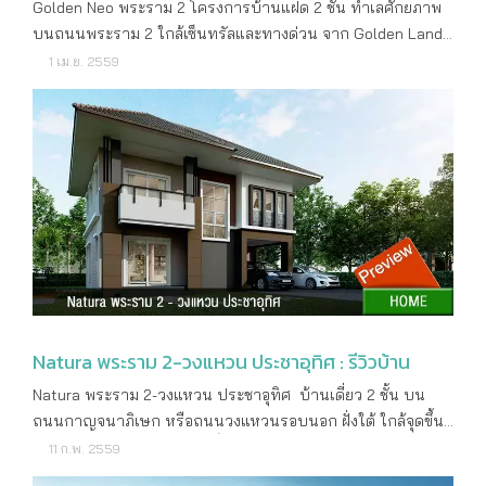
Golden Neo พระราม 2 โครงการบ้านแฝด 2 ชั้น ทำเลศักยภาพ
2 แบบให้เลือก คือ ขนาด 22.50 ตรม. และ 26.06 ตร.ม. กับยูนิต
2 Bedrooms ขนาด 40-65 ตารางเมตร สิ่งอำนวยความสะดวก
บนถนนพระราม 2 ใกล้เซ็นทรัลและทางด่วน จาก Golden Land
เพื่อการค้า 2 ห้อง มีพื้นที่ทั้งหมดกว่า 6 ไร่ หน้าโครงการหันออก
Lobby Mailbox Co-Workspace สระว่ายน้ำระบบเกลือ ฟิตเนส
รายละเอียดโครงการ ราคาเริ่มต้น 2,990,000 บาท เจ้าของ
ทางทิศตะวันตก ส่วนยูนิตพักอาศัยจะหันหน้าไปทางทิศเหนือ วิว
1 เม.ย. 2559
กล้องวงจรปิด ระบบรักษาความปลอดภัยตลอด 24 ชม. สอบถาม
โครงการ Golden Land Property Development PLC. ลักษณะ
ถนนพระราม 2 กับทิศใต้ วิวถนนท่าข้าม ลักษณะที่ดินหน้าแคบ
รายละเอียดเพิ่มเติม โทร : 061-405-6611, 061-405-6622 ดูราย
โครงการ บ้านแฝด 2 ชั้น จำนวน 184 ยูนิต พื้นที่โครงการ
แต่ลึกยาวเข้าไปติดคลองสนามไชย ซึ่งอาคาร A จะเป็นอาคารแรก
ละเอียดเพิ่มเติม : https://jsp.co.th/project/j-condo-rama2/
ประมาณ 31 ไร่ ที่ตั้งโครงการ ถนนพระราม 2 ต.พันท้าย
ชิดฝั่งทิศใต้ ส่วนอาคาร B-C วางตัวแนวยาวต่อกันลึกเข้าไปชิด
นรสิงห์ อ.เมือง จ.สมุทรปราการ สถานที่สำคัญใกล้เคียง
ทางฝั่งทิศเหนือ โครงการตั้งอยู่ในถนนท่าข้าม เข้ามาประมาณ
เซ็นทรัล พระราม 2 โรงเรียนอัสสัมชัญแคมปัส พระราม2 โฮมโปร
120 เมตร ซึ่งบริเวณริมถนนพระราม 2 ใกล้กับปากทางเข้าถนน
พระราม 2 โลตัส พระราม 2 บิ๊กซี พระราม 2 บุญถาวร แม็คโคร
ท่าข้ามนั้นมีทั้งโฮมโปร คอมมูนิตี้มอลล์ บิ๊กซี ในระยะที่สามารถ
กาญจนาภิเษก มหาวิทยาลัยพระจอมเกล้าธนบุรี โรงพยาบาลบาง
เดินไปได้ หรือจะเดินไปเซ็นทรัลพระราม 2 ก็มีระยะทางประมาณ
ปะกอก 9 อินเตอร์เนชั่นแนล แบบบ้านและขนาดพื้นที่ใช้สอย
600 เมตร ลึกเข้าไปในถนนท่าข้ามนี้ก็จะมีทั้งตลาด ร้านอาหาร
Catania (คาทาเนีย) พื้นที่ใช้สอย 139 ตารางเมตร 4 ห้องนอน 3
ที่อยู่อาศัยเดิมของคนในย่านนี้ตลอดเส้นทางทำให้ถนนท่าข้ามมี
ห้องน้ำ ที่จอดรถ 2 คัน Naples (เนเปิลส์) พื้นที่ใช้สอย 134 ตาราง
ความคึกคักอยู่ไม่น้อย ตัวโครงการออกแบบภายใต้แนวคิด Sea
เมตร 3 ห้องนอน 3 ห้องน้ำ ที่จอดรถ 2 คัน สิ่งอำนวยความ
Breeze ด้วยการวางแบบอาคารกับส่วนกลางเปิดโล่งมีเส้นสาย
Natura พระราม 2-วงแหวน ประชาอุทิศ : รีวิวบ้าน
สะดวก คลับเฮ้าส์ สระว่ายน้ำ สวนสาธารณะรอบโครงการ เจ้า
คล้ายน้ำทะเล เพื่อให้สามารถใช้พื้นที่ทั้งหมดอย่างเต็มที่ พื้นที่ส่วน
Natura พระราม 2-วงแหวน ประชาอุทิศ บ้านเดี่ยว 2 ชั้น บน
หน้าที่รักษาความปลอดภัย และกล้องวงจรปิด 24 ชั่วโมง
กลางถูกวางไว้ระหว่างอาคาร B กับ C ฝั่งทิศใต้ เริ่มจากสวนสี
ถนนกาญจนาภิเษก หรือถนนวงแหวนรอบนอก ฝั่งใต้ ใกล้จุดขึ้น
สอบถามรายละเอียดเพิ่มเติม โทร : 087-986-4422 ดูรายละเอียด
เขียว สนามเด็กเล่น ฟิตเนส สระว่ายน้ำ และลานโยคะกลางแจ้ง
ลงทางด่วนบางพลี - สุขสวัสดิ์ จากพฤกษา เรียลเอสเตท ราย
11 ก.พ. 2559
เพิ่มเติม : www.goldenland.co.th
เยี่ยมชมโครงการ ปัจจุบันโครงการ UNIO RAMA2-THAKHAM
ละเอียดโครงการ ราคาเริ่มต้น 3,990,000 บาท เจ้าของ
สร้างเสร็จพร้อมอยู่ โดยผู้ที่ซื้อโครงการไปจะอยู่อาศัยเองกว่า