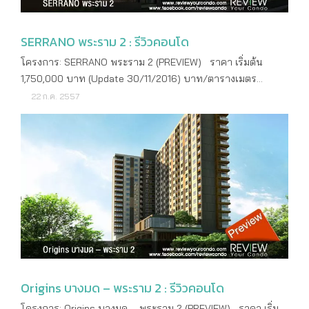
ห้องนั่งเล่นจะเชื่อมต่อด้วยห้องนอน กั้นด้วยประตูกระจกบานเลื่อน
3 ตอน ขอบอลูมิเนียมสีเทา ภายในห้องนอนเราสามารถวางเตียง
ขนาด 5 ฟุตได้ และยังพอมีพื้นที่ทางเดินเล็กๆ รอบเตียงทั้งสองข้าง
SERRANO พระราม 2 : รีวิวคอนโด
ข้างเตียงมีกระจกบานเลื่อน 2 ตอน ขอบอลูมิเนียมสีดำ ปลายเตียง
โครงการ: SERRANO พระราม 2 (PREVIEW) ราคา เริ่มต้น
สามารถ built in ตู้เสื้อผ้าได้ตลอดทั้งแนว หรือจะแบ่งพื้นที่เอาไว้
1,750,000 บาท (Update 30/11/2016) บาท/ตารางเมตร
สำหรับวางโต๊ะเครื่องแป้ง หรือโต๊ะทำงานขนาดเล็กได้ตามแบบ
54,600 บาท (Update 30/11/2016) เจ้าของโครงการ Inspired
22 ก.ค. 2557
ห้องตัวอย่าง ออกจากห้องนอนมาดูโซนด้านขวาของห้องกันบ้าง
Estate Co., Ltd. จุดเด่น มุมมองของห้องพักที่เห็นวิว สโมสรและ
ค่ะ เป็นโซนของห้องน้ำทางด้านขวามือหลังเคาน์เตอร์ทีวี และห้อง
สระว่ายน้ำสุดหรู คุณภาพของการออกแบบและวัสดุตกแต่งระดับ
ครัว ภายในห้องน้ำทั้งพื้น และผนังปูด้วยกระเบื้องเซรามิค แยก
พรีเมี่ยมเพื่อคุณภาพชีวิตที่ดีกว่า และประโยชน์ใช้สอยที่คุ้มค่า จุด
ส่วนเปียก-แห้ง แต่ไม่มีฉากกั้นมาให้ สิ่งที่เราจะได้มาคือสุขภัณฑ์
ด้อย โปรโมชั่น ปีที่สร้างเสร็จ ปี 2558 ที่ตั้ง: SERRANO พระราม
COTTO อ่างล้างหน้า American Standard แบบแขวนผนัง และ
2 (PREVIEW) ลักษณะคอนโด Low Rise เนื้อที่ทั้งหมด 4-0-99 ไร่
กระจกตรงอ่างล้างหน้าค่ะ สุดท้ายกับโซนห้องครัวค่ะ มีพื้นที่
ที่ตั้ง ถนนพระราม 2 แขวงแสมดำ เขตบางขุนเทียน
สำหรับ built in ครัว และวางตู้เย็นได้ ขนาดกำลังพอดี ต่อด้วย
กรุงเทพมหานคร พิกัดโครงการ 13.664843,100.432845 ระบบ
ระเบียง กั้นด้วยประตูกระจกบานเลื่อน 2 ตอน ระเบียงมีพื้นที่
ขนส่งสาธารณะ - สถานที่สำคัญใกล้เคียง ห้างสรรพสินค้า
สำหรับวางเครื่องซักผ้าเอาไว้ใต้ Condensing Unit ราวระเบียง
เซ็นทรัลพระราม 2 สวนสาธารณะเซ็นทรัลพาร์ค โรงพยาบาลนคร
กั้นด้วยเหล็กโปร่งสีดำ ห้องตัวอย่างสุดท้ายค่ะ ขนาด 26.06 ตร.ม.
ธน จุดขึ้นลงทางด่วน ลักษณะโครงการ: SERRANO พระราม 2
เริ่มจากห้องนั่งเล่น ขวามือเป็นพื้นที่วางโซหา ซ้ายมือเป็นพื้นที่วาง
(PREVIEW) ประเภทห้องที่มี 1 Bedroom 2 Bedrooms ขนาดห้อง
Origins บางมด – พระราม 2 : รีวิวคอนโด
เคาน์เตอร์ทีวี โดยรวมแล้วแปลนห้องจะเหมือนกันกับห้องแรกค่ะ
ที่มี 1 Bedroom ขนาด 28.29 – 32.46 ตารางเมตร 2 Bedrooms
เพียงแต่จะได้พื้นที่กว้างกว่า โซนห้องนั่งเล่นเราสามารถวางโซฟา
โครงการ: Origins บางมด – พระราม 2 (PREVIEW) ราคา เริ่ม