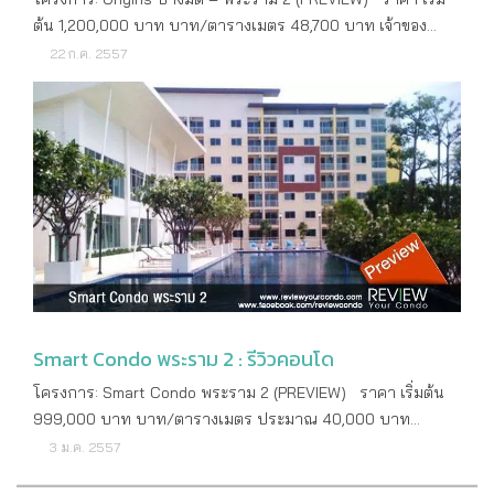
ขนาด 48.44 ตารางเมตร จำนวนตึก 2 อาคาร จำนวนชั้น 8 ชั้น
ขนาด 3-4 ที่นั่ง พร้อมโต๊ะกลางได้ ฝั่งเคาน์เตอร์วางทีวีสามารถ
ต้น 1,200,000 บาท บาท/ตารางเมตร 48,700 บาท เจ้าของ
จำนวนห้อง 458 ยูนิต ส่วนกลาง: SERRANO พระราม 2
หาเตาน์เตอร์ขนาดกลางมาวางได้ หรือจะวางเคาน์เตอร์ขนาด
โครงการ บริษัท โอริน พร็อพเพอร์ตี้ จำกัด จุดเด่น วิวสวย บน
22 ก.ค. 2557
(PREVIEW) ที่จอดรถทั้งหมด 35% รอบโครงการ รวมจอดซ้อนคัน
เล็ก แล้ว built in ตู้เก็บรองเท้าขนาดเล็กได้ ขวามือเป็นอีกโซนของ
คอนโด High-Rise สูง 19 ชั้น Infinity Edge Swimming Pool ว่าย
คิดเป็น 45% ค่าบำรุงส่วนกลาง(/ตร.ม) 35 บาท ค่ากองทุน(/
ห้อง ต่อจากห้องนั่งเล่นเป็นพื้นที่ของห้องนอนกั้นด้วยประตูกระจก
น้ำในระนาบเดียวกันกับเส้นขอบฟ้า Horizontal Fitness
ตร.ม) 500 บาท สาธารณูปโภค สระว่ายน้ำ Infinity Pool ระบบ
บานเลื่อน 3 ตอน ภายในห้องนอนเราสามารถวางเตียงขนาด 5
เพลิดเพลินกับการออกกำลังกายในฟิตเนสระนาบเดียวกับสวน
เกลือทันสมัย ห้องออกกำลังกาย ขนาดใหญ่ แบบ Panorama
ฟุต พร้อมโต๊ะหัวเล็กขนาดเล็กได้ โดยยังมีพื้นที่ริมหน้าต่างเป็น
สวย จุดด้อย โปรโมชั่น ปีที่สร้างเสร็จ ปี 2558 ที่ตั้ง: Origins
View Library Room และ Wi-fi ทั้งสโมสรที่ทันต่อชีวิตยุคดิจิทอล
ทางเดิน ปลายเตียงเราสามารถ built in เสื้อผ้าได้ตลอดแนว หรือ
บางมด – พระราม 2 (PREVIEW) ลักษณะคอนโด High Rise เนื้อที่
ระบบรักษาความปลอดภัย Triple security 24 ชม. เพิ่มเติม:
จะทำตามห้องตัวอย่างที่เห็นคือ built in ตู้เสื้อผ้า และโต๊ธทำงาน
ทั้งหมด 2-3-85 ไร่ ที่ตั้ง ถนนพระราม 2 แขวงบางมด เขต
SERRANO พระราม 2 (PREVIEW) สอบถามเพิ่มเติม 02-899-
ไว้ข้างๆ ด้วย โซนด้านซ้ายของห้อง เป็นห้องครัวค่ะ มีพื้นที่สำหรับ
จอมทอง กทม. พิกัดโครงการ 13.674505,100.458322 ระบบ
9041 ดูรายละเอียดเพิ่มเติม http://www.serranocondo.com
วางเคาน์เตอร์ครัวพร้อมตู้เย็นได้พอดี ต่อด้วยพื้นที่ระเบียงกั้นโดย
ขนส่งสาธารณะ - สถานที่สำคัญใกล้เคียง ห้างสรรพสินค้า
ข้อมูล ณ วันที่
ประตูกระจกบานเลื่อน 2 ตอน ระเบียงมีพื้นที่วางเครื่องซักผ้าเอา
เซ็นทรัลพระราม 2 ห้างสรรพสินค้า โลตัส ห้างสรรพสินค้า บิ๊กซี
ไว้ใต้ Condensing Unit พื้นที่เท่ากันกับห้องที่แล้วค่ะ ราวระเบียง
โฮมโปร โรงพยาบาลบางปะกอก 9 โรงพยาบาลบางมด โรง
กั้นด้วยเหล็กโปร่งสีดำ สุดท้ายค่ะ เมื่อเราหันหลังให้ระเบียงก็จะ
พยาบาลนครธน ตลาดบางมด ลักษณะโครงการ: Origins
Smart Condo พระราม 2 : รีวิวคอนโด
พบกับห้องน้ำอยู่หลังเคาน์เตอร์ทีวี มีการแยกส่วนเปียก-แห้ง ได้
บางมด – พระราม 2 (PREVIEW) ประเภทห้องที่มี 1 Bedroom 2
สุขภัณฑ์ อ่างล้างหน้าแบบแขวนผนัง และกระจกแค่ส่วนหน้า
โครงการ: Smart Condo พระราม 2 (PREVIEW) ราคา เริ่มต้น
Bedroom ขนาดห้องที่มี 1 Bedroom ขนาด 26.50 – 46.50 ตร.ม.
อ่างล้างหน้าค่ะ UNIO RAMA2-THAKHAM เป็นคอนโดมิเนียมที่มี
999,000 บาท บาท/ตารางเมตร ประมาณ 40,000 บาท
2 Bedroom ขนาด 56.00 ตร.ม. จำนวนตึก 1 อาคาร จำนวนชั้น
ความเงียบสงบเป็นส่วนตัว ส่วนกลางทำออกมาได้สวยตามสไตล์
เจ้าของโครงการ บริษัท ปริญสิริ จำกัด (มหาชน) จุดเด่น – จุด
3 ม.ค. 2557
19 ชั้น จำนวนห้อง 371 ยูนิต ส่วนกลาง: Origins บางมด –
รีสอร์ท ให้บรรยากาศที่ดีในการพักผ่อน สิ่งแวดล้อมรอบข้างไม่
ด้อย – โปรโมชั่น - ปีที่สร้างเสร็จ พร้อมเข้าอยู่ ที่ตั้ง: Smart
พระราม 2 (PREVIEW) ที่จอดรถทั้งหมด N/A ค่าบำรุงส่วนกลาง(/
แออัด ไม่วุ่นวายจนเกินไป แต่ยังสามารถเดินทางได้อย่างสะดวก