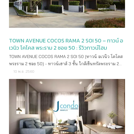
ถนนพระราม 2 เป็นถนนสายหลักสายหนึ่งที่เชื่อมต่อระหว่าง
กรุงเทพมหานครออกสู่ภาคตะวันตก-ภาคใต้ เริ่มต้นถนนตรงแยก
พระราม 2 ต่อจากถนนสุขสวัสดิ์ ตรงผ่านจังหวัดสมุทรสาคร สิ้น
สุดที่แยกวังมะนาว จังหวัดราชบุรี เป็นถนนกว้างถึง 8 เลน วิ่งกัน
สบายๆ ซึ่งวันนี้เราจะมาโฟกัสกันที่ช่วงถนนพระราม 2 ในเขต
TOWN AVENUE COCOS RAMA 2 SOI 50 – ทาวน์ อ
กรุงเทพฯ โดยจะมีทางด่วนสายสำคัญ 2 สายที่เชื่อมต่อระหว่างใน
เวนิว โคโคส พระราม 2 ซอย 50 : รีวิวทาวน์โฮม
เมืองกับชานเมืองทำให้การเดินทางง่ายขึ้นมาก คือ ทางพิเศษ
เฉลิมมหานคร มีจุดขึ้น-ลงช่วงต้นถนนพระราม 2 บริเวณรพ.บาง
TOWN AVENUE COCOS RAMA 2 SOI 50 (ทาวน์ อเวนิว โคโคส
ปะกอก 9 และถนนกาญจนาภิเษก วงแหวนรอบนอก
พระราม 2 ซอย 50) - ทาวน์เฮาส์ 3 ชั้น ใกล้เซ็นทรัลพระราม 2
กรุงเทพมหานครฝั่งใต้ มีจุดขึ้น-ลงประมาณกิโลเมตรที่ 10 จึง
เดินทางสะดวกสบาย ใกล้จุดขึ้น-ลงทางด่วน พระราม 2 เพียง 3
10 พ.ย. 2560
ถือว่าการเดินทางสะดวกมากสำหรับผู้ใช้รถยนต์ส่วนตัว สำหรับผู้
กม. เชื่อมสู่ใจกลางย่านธุรกิจอย่าง สีลม สาทร พระราม 3 และ
ที่ใช้รถสาธารณะก็ไม่ใช่ปัญหา เพราะมีรถประจำทางหลายสาย
สุขุมวิทได้อย่างรวดเร็ว จากแสนสิริ รายละเอียดโครงการ
ทั้งรถเมล์ รถตู้ รถสองแถว และในอนาคตก็จะมีรถไฟฟ้าสายสีม่วง
ราคาเริ่มต้น 4,290,ooo บาท เจ้าของโครงการ บริษัท แสน
ใต้ ช่วงเตาปูน-ราษฎร์บูรณะ รวมทั้งหมด 17 สถานี ซึ่งสถานีที่
สิริ จำกัด (มหาชน) ลักษณะโครงการ ทาวน์เฮาส์ 3 ชั้น
ใกล้ถนนพระราม 2 มากที่สุด คือ สถานีดาวคะนอง จะอยู่ระหว่าง
ขนาด 22.8-38 ตร.วา จำนวน 186 หลัง พื้นที่โครงการ 18-1-41
ซอยสุขสวัสดิ์ 12 กับซอยสุขสวัสดิ์ 14 ใกล้กับแยกพระราม 2 เริ่ม
ไร่ ที่ตั้งโครงการ พระราม 2 ซอย 50 ถนนพระราม 2 แขวง
ก่อสร้างประมาณกลางปี 2561 คาดว่าแล้วเสร็จพร้อมเปิดใช้
แสมดำ เขตบางขุนเทียน กรุงเทพฯ สถานที่สำคัญใกล้เคียง
บริการประมาณปี 2566-2567 หากเสร็จเมื่อไหร่ก็จะยิ่งทำให้
เซ็นทรัล พระราม 2 โลตัส พระราม 2 บิ๊กซี พระราม 2 เดอะมอลล์
การเดินทางเข้าเมืองสะดวกยิ่งขึ้น สิ่งอำนวยความสะดวกของถนน