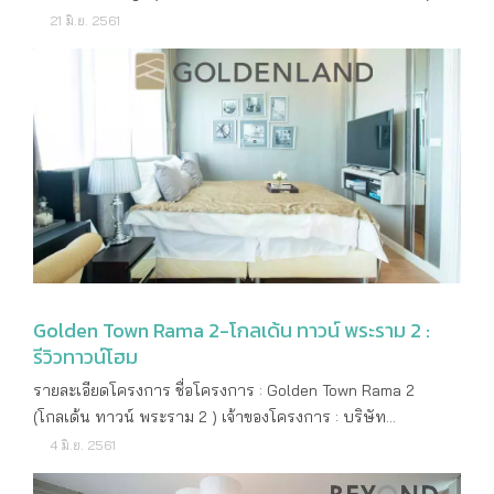
ความเป็นคุณ ขยายพื้นที่เทรนดี้ให้กว้างขวางขึ้นทุกตารางนิ้ว
เจ้าของโครงการ : บริษัท ดี-แลนด์ กรุ๊ป จำกัด ที่ตั้งโครงการ
21 มิ.ย. 2561
ชาร์จความสุขเต็มอิ่มด้วยมุมพักผ่อนส่วนตัวแบบไร้กรอบ เต็มที่กับ
: ซอยวัดพันท้ายนรสิงห์ ถนนพระราม 2 ต.พันท้ายนรสิงห์ อ.เมือง
พื้นที่การใช้งานอย่างต่อเนื่อง เทรนดี้กับมุมส่วนตัวของชีวิต ฉีกทุก
สมุทรสาคร จ.สมุทรสาคร พื้นที่โครงการ : 31 ไร่ ลักษณะ
นิยามความเทรนดี้ ให้คุณเลือกดีไซน์หน้าบ้านได้เองถึง 4 เฉดสี
โครงการ : บ้านเดี่ยว 2 ชั้น จำนวนบ้าน : 110 ยูนิต ขนาดบ้าน : -
สดชื่น และผ่อนคลายสไตล์ Modern Tropical Garden สูบฉีดความ
แบบบ้าน ZOEY [Type A]บ้านเดี่ยว 4 ห้องนอน 3 ห้องน้ำ 1 ห้อง
สดชื่นไปกับหมู่พรรณไม้เขตร้อนหลากหลายชนิด ระบบขนส่ง
อเนกประสงค์ 3 ที่จอดรถในร่ม และห้องครัวขนาดใหญ่ พื้นที่
สาธารณะใกล้เคียง : ถนนพระราม 2 , ถนนวงแหวนรอบนอก
ใช้สอย 182 ตร.ม ขนาดที่ดินเริ่มต้น 60 ตร.ว. - แบบบ้าน CAYLA
ฝั่งใต้ , ทางด่วนขั้นที่ 1 สถานที่ใกล้เคียง : The Bright พระราม 2
[Type B] บ้านเดี่ยว 3 ห้องนอน 3 ห้องน้ำ 1 ห้องอเนกประสงค์ 3
, Health Land พระราม 2 , ตลาดรวยยิ่งรวย , รพ.บางมด ,วัดเลา
ที่จอดรถในร่ม และห้องครัวขนาดใหญ่ พื้นที่ใช้สอย 168 ตร.ม.
,วัดท่าข้าม, สำนักงานที่ดินบางขุนเทียน
ขนาดที่ดินเริ่มต้น 50.4 ตร.ว. - แบบบ้าน VIDA [Type C] บ้าน
เดี่ยว 2 ชั้น 3 ห้องนอน 1 ห้องอเนกประสงค์ 2 ห้องน้ำ2 ที่จอดรถ
ขนาดพื้นที่ใช้สอย 147 ตรม. ขนาดที่ดินเริ่มต้น 50 ตร.ว. - แบบ
Golden Town Rama 2-โกลเด้น ทาวน์ พระราม 2 :
บ้าน AMONI [Type C] บ้านเดี่ยว 2 ชั้น 3 ห้องนอน 1 ห้อง
รีวิวทาวน์โฮม
อเนกประสงค์ 2 ห้องน้ำ2 ที่จอดรถ ขนาดพื้นที่ใช้สอย 147 ตรม.
ขนาดที่ดินเริ่มต้น 50 ตร.ว. สิ่งอำนวยความสะดวกส่วนกลาง :
รายละเอียดโครงการ ชื่อโครงการ : Golden Town Rama 2
- ฟิตเนส - สระว่ายน้ำ - สนามเด็กเล่น ราคา : เริ่มต้น 4,500,000
(โกลเด้น ทาวน์ พระราม 2 ) เจ้าของโครงการ : บริษัท
บาท ค่าส่วนกลาง : 35 บาท/ตร.ม. ปีที่สร้างเสร็จ : พร้อมเข้าอยู่
แผ่นดินทอง พร็อพเพอร์ตี้ ดีเวลลอปเม้นท์ จำกัด (มหาชน) ที่ตั้ง
4 มิ.ย. 2561
จุดเด่นโครงการ : เดอะพราวพระราม 2 - พันท้ายนรสิงห์ ปฐมบท
โครงการ : ถนนพระราม 2 ซอยวัดพันท้ายนรสิงห์ ต.พันท้าย