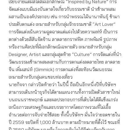
เรียบง่ายแต่มีสไตล์มีเอกลักษณ์ “Inspired by Nature” การ
จัดแต่งแบบมีแรงบันดาลใจเกี่ยวกับธรรมชาติ นำเข้ามาผสม
ผสานเป็นองค์ประกอบ เช่น การนำพรรณไม้นานาพันธุ์ ข้ามา
ประดับตกแต่ง เหมาะสำหรับกลุ่มรักธรรมชาติ “Art Lover”
การจัดแต่งเน้นความฉูดฉาดแต่แฝงไปด้วยความเท่ห์ เป็นการ
ตกต่างด้วยสีสันจัดจ้าน ลาดลายกราฟฟิค ภาพพิมพ์ รูปภาพ
หรืองานศิลปะที่มีเอกลักษณ์เฉพาะตัว เหมาะสำหรับกลุ่ม
Designer, Artist และกลุ่มสุดท้าย “Culture” การจัดแต่งที่นำ
วัฒนธรรมเข้ามาผสมผสานกับการตกแต่งลดลายไทย ลาดลาย
จีน เพิ่มเสน่ห์ (Gimmick) การตกแต่งที่สะท้อนวัฒนธรรม
เหมาะสำหรับกลุ่มคนชอบท่องเที่ยว
นายกิจจา กล่าวปิดท้ายว่า ในปีนี้ ถือเป็นอีกหนึ่งปีที่บริษัทฯ
สามารถเดินหน้าธุรกิจได้ตามแผนงานทั้งการเปิดตัวสาขาใหม่
บนถนนราชพฤกษ์ และผลประกอบการที่เติบโตได้ดีแข็งแกร่ง
เหนือภาวะเศรษฐกิจและบรรยากาศโดยภาพรวมที่ไม่เอื้อ
อำนวยต่อการจับจ่ายใช้สอย ทั้งนี้บริษัทฯ มั่นใจว่ายอดขายใน
ปี 2559 จะปิดที่ 1,000 ล้านบาท ตามเป้าหมายที่ตั้งไว้ ขณะที่
ปี 2560 บริษัทฯ มองเห็นโอกาสเติบโตได้ดีเช่นเดียวกันจาก