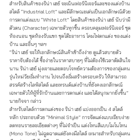
สำหรับสินค้าของริน่า เฮย์ จะเน้นเฟอร์นิเจอร์และของแต่งบ้าน
สไตล์ “Industrial Loft” และมีลักษณะเด่นเป็นเอกลักษณ์ด้วย
การตกแต่งแบบ “White Loft” โดยสินค้าของริน่า เฮย์ นับว่ามี
ตัวตน (Character) เฉพาะตัวทุกชิ้น ครอบคลุมเฟอร์นิเจอร์ ชุด
ห้องนอน ชุดห้องรับแขก ชุดโต๊ะอาหาร โคมไฟตกแต่ง ของแต่ง
บ้าน และอื่นๆ ฯลฯ
“ริน่า เฮย์ จะให้เอกลักษณ์สินค้าเข้าถึงง่าย ดูแล้วสบายตัว
ราคาจับต้องได้ ซื้อง่ายในราคาสบายๆ ที่ไม่ต้องใช้เวลาตัดสินใจ
นาน ริน่า เฮย์ มุ่งเจาะและตอบโจทย์ความต้องการของกลุ่มคน
รุ่นใหม่วัยเริ่มทำงาน ไปจนถึงเริ่มสร้างครอบครัว ให้สามารถ
สรรค์สร้างไลฟ์สไตล์ และเทรนด์แต่งบ้านที่ยังคงเอกลักษณ์
เฉพาะตัวให้ผู้ที่รักบ้านและการตกแต่ง และได้สนุกมากยิ่งขึ้น”
นายกิจจา กล่าว
สำหรับสไตล์การตกแต่งของ ริน่า เฮย์ แบ่งออกเป็น 4 สไตล์
หลัก ประกอบด้วย “Minimal Style” การจัดแต่งแบบเรียบง่าย
ลดทอนรายละเอียดต่างๆ ที่ไม่จำเป็น แต่งโทนสีแบบโมโนโทน
(Mono Tone) ไม่ฉูดฉาดแต่ยังคงมีสไตล์ เหมาะสำหรับกลุ่มคน