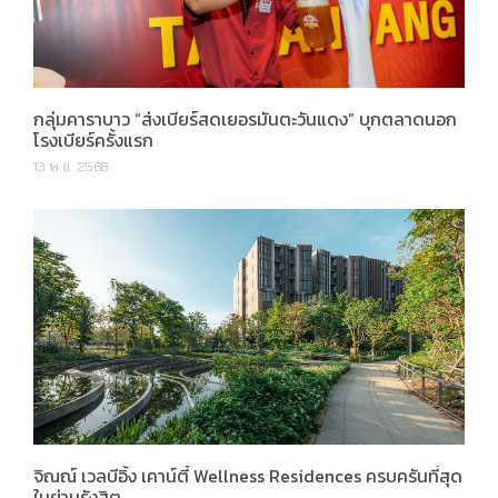
กลุ่มคาราบาว “ส่งเบียร์สดเยอรมันตะวันแดง” บุกตลาดนอก
โรงเบียร์ครั้งแรก
13 พ.ย. 2568
จิณณ์ เวลบีอิ้ง เคาน์ตี้ Wellness Residences ครบครันที่สุด
ในย่านรังสิต