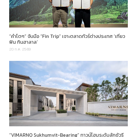
“คำโตๆ” จับมือ “Fin Trip” เจาะตลาดทัวร์ต่างประเทศ ‘เที่ยว
ฟิน กินฮาลาล’
20 ก.ค. 2569
“VIMARNO Sukhumvit-Bearing” ทาวน์โฮมระดับลักชัวรี