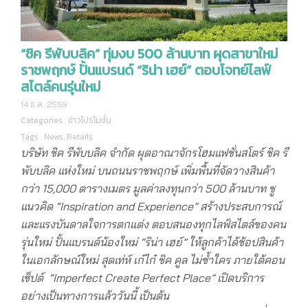
“ชิค รีพับบลิค” ทุ่มงบ 500 ล้านบาท ผุดสาขาใหม่
ราชพฤกษ์ ปั้นแบรนด์ “ริน่า เฮย์” ตอบโจทย์ไลฟ์
สไตล์คนรุ่นใหม่
14 ธ.ค. 2559
Categories :
ข่าวโปรโมชั่น
Tags :
News
,
Retails
บริษัท ชิค รีพับบลิค จำกัด ผุดอาณาจักรโฮมแฟชั่นสโตร์ ชิค รี
พับบลิค แห่งใหม่ บนถนนราชพฤกษ์ เพิ่มพื้นที่จัดวางสินค้า
กว่า
15,000 ตารางเมตร มูลค่าลงทุนกว่า 500 ล้านบาท ชู
แนวคิด “Inspiration and Experience” สร้างประสบการณ์
และแรงบันดาลใจการตกแต่ง ตอบสนองทุกไลฟ์สไตล์ของคน
รุ่นใหม่ ปั้นแบรนด์น้องใหม่ “ริน่า เฮย์” ให้ลูกค้าได้ช้อปสินค้า
ในเอกลักษณ์ใหม่ สุดเท่ห์ เก๋ไก๋ ชิค คูล ไม่ซ้ำใคร ภายใต้คอน
เซ็ปต์ “Imperfect Create Perfect Place” เปิดบริการ
อย่างเป็นทางการแล้ววันนี้ เป็นต้น