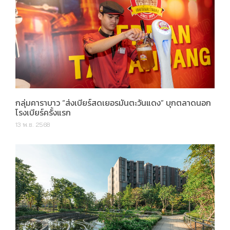
กลุ่มคาราบาว “ส่งเบียร์สดเยอรมันตะวันแดง” บุกตลาดนอก
โรงเบียร์ครั้งแรก
13 พ.ย. 2568