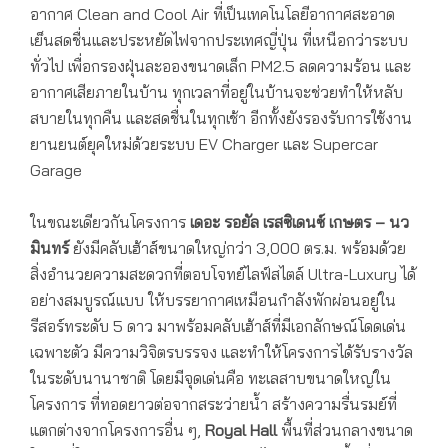
อากาศ Clean and Cool Air ที่เป็นเทคโนโลยีอากาศสะอาด
เย็นสดชื่นและประหยัดไฟจากประเทศญี่ปุ่น ที่เหนือกว่าระบบ
ทั่วไป เพื่อกรองฝุ่นละอองขนาดเล็ก PM2.5 ลดความร้อน และ
อากาศเสียภายในบ้าน ทุกเวลาที่อยู่ในบ้านจะช่วยทำให้หลับ
สบายในทุกคืน และสดชื่นในทุกเช้า อีกทั้งยังรองรับการใช้งาน
ยานยนต์ยุคใหม่ด้วยระบบ EV Charger และ Supercar
Garage
ในขณะเดียวกันโครงการ
เดอะ รอยัล เรสซิเดนซ์ เกษตร – นว
มินทร์
ยังมีคลับเฮ้าส์ขนาดใหญ่กว่า 3,000 ตร.ม. พร้อมด้วย
สิ่งอำนวยความสะดวกที่ตอบโจทย์ไลฟ์สไตล์ Ultra-Luxury ได้
อย่างสมบูรณ์แบบ ให้บรรยากาศเหมือนกำลังพักผ่อนอยู่ใน
รีสอร์ทระดับ 5 ดาว มาพร้อมคลับเฮ้าส์ที่มีเอกลักษณ์โดดเด่น
เฉพาะตัว มีความวิจิตรบรรจง และทำให้โครงการได้รับรางวัล
ในระดับนานาชาติ โดยมีจุดเด่นคือ ทะเลสาบขนาดใหญ่ใน
โครงการ ที่ทอดยาวต่อจากสระว่ายน้ำ สร้างความรื่นรมย์ที่
แตกต่างจากโครงการอื่น ๆ,
Royal Hall
พื้นที่ส่วนกลางขนาด