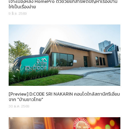
เจาะเบื้องหลัง HomePro ตัวช่วยแก้สารพัดปัญหาเรื่องบ้าน
ให้เป็นเรื่องง่าย
9 มิ.ย. 2569
[Preview] D:CODE SRI NAKARIN คอนโดใกล้สถานีศรีเอี่ยม
จาก "บ้านชาวไทย"
30 ม.ค. 2569