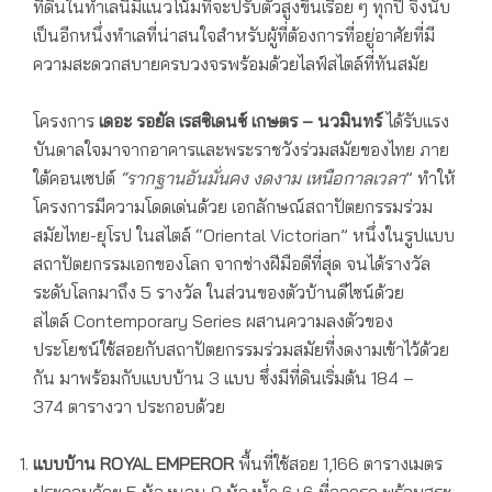
ที่ดินในทำเลนี้มีแนวโน้มที่จะปรับตัวสูงขึ้นเรื่อย ๆ ทุกปี จึงนับ
เป็นอีกหนึ่งทำเลที่น่าสนใจสำหรับผู้ที่ต้องการที่อยู่อาศัยที่มี
ความสะดวกสบายครบวงจรพร้อมด้วยไลฟ์สไตล์ที่ทันสมัย
โครงการ
เดอะ รอยัล เรสซิเดนซ์ เกษตร – นวมินทร์
ได้รับแรง
บันดาลใจมาจากอาคารและพระราชวังร่วมสมัยของไทย ภาย
ใต้คอนเซปต์
“รากฐานอันมั่นคง งดงาม เหนือกาลเวลา
” ทำให้
โครงการมีความโดดเด่นด้วย เอกลักษณ์สถาปัตยกรรมร่วม
สมัยไทย-ยุโรป ในสไตล์ “Oriental Victorian” หนึ่งในรูปแบบ
สถาปัตยกรรมเอกของโลก จากช่างฝีมือดีที่สุด จนได้รางวัล
ระดับโลกมาถึง 5 รางวัล ในส่วนของตัวบ้านดีไซน์ด้วย
สไตล์ Contemporary Series ผสานความลงตัวของ
ประโยชน์ใช้สอยกับสถาปัตยกรรมร่วมสมัยที่งดงามเข้าไว้ด้วย
กัน มาพร้อมกับแบบบ้าน 3 แบบ ซึ่งมีที่ดินเริ่มต้น 184 –
374 ตารางวา ประกอบด้วย
แบบบ้าน
ROYAL EMPEROR
พื้นที่ใช้สอย 1,166 ตารางเมตร