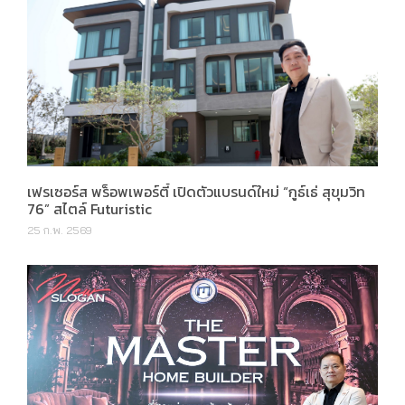
เฟรเซอร์ส พร็อพเพอร์ตี้ เปิดตัวแบรนด์ใหม่ “กูธ์เธ่ สุขุมวิท
76” สไตล์ Futuristic
25 ก.พ. 2569