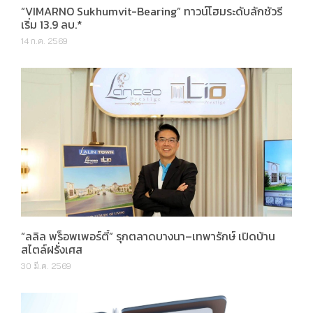
“VIMARNO Sukhumvit-Bearing” ทาวน์โฮมระดับลักชัวรี
เริ่ม 13.9 ลบ.*
14 ก.ค. 2569
“ลลิล พร็อพเพอร์ตี้” รุกตลาดบางนา–เทพารักษ์ เปิดบ้าน
สไตล์ฝรั่งเศส
30 มี.ค. 2569