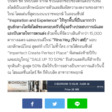
บริษัท ชิค รีพับบลิค จำกัด ชวนเลือกช้อปของตกแต่งบ้านที่มี
สไตล์เป็นเอกลักษณ์เฉพาะตัวและสัมผัสความงดงามของสาขา
ใหม่ โดดเด่นที่สุดบนถนนราชพฤกษ์ ในคอนเซ็ปต์
“Inspiration and Experience”
ให้ทุกพื้นที่เป็นมากกว่า
ศูนย์กลางไลฟ์สไตล์ของครอบครัวที่มุ่งสร้างประสบการณ์และ
แรงบันดาลใจการตกแต่ง
ด้วยพื้นที่จัดวางสินค้ากว่า 15,000
ตารางเมตร และแบรนด์ใหม่
“Rina Hey (ริน่า เฮย์)”
มอบ
เอกลักษณ์ใหม่ สุดเท่ห์ เก๋ไก๋ ไม่ซ้ำใคร ภายใต้คอนเซ็ปต์
“Imperfect Create Perfect Place” พิเศษส่งท้ายปีกับ
แคมเปญใหญ่ “SALE UP TO 50%” รับส่วนลดทันทีสำหรับ
ทุกสินค้า สูงสุด 50% เปิดให้บริการอย่างเป็นทางการแล้ววันนี้
ณ โฮมแฟชั่นสโตร์ ชิค รีพับบลิค สาขาราชพฤกษ์