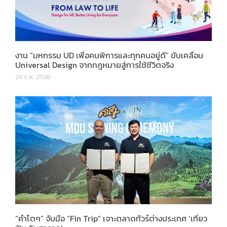
งาน “มหกรรม UD เพื่อคนพิการและทุกคนอยู่ดี” ขับเคลื่อน
Universal Design จากกฎหมายสู่การใช้ชีวิตจริง
24 ก.ค. 2569
“คำโตๆ” จับมือ “Fin Trip” เจาะตลาดทัวร์ต่างประเทศ ‘เที่ยว