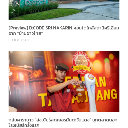
[Preview] D:CODE SRI NAKARIN คอนโดใกล้สถานีศรีเอี่ยม
จาก "บ้านชาวไทย"
30 ม.ค. 2569
กลุ่มคาราบาว “ส่งเบียร์สดเยอรมันตะวันแดง” บุกตลาดนอก
โรงเบียร์ครั้งแรก