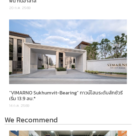
ฟิน กินฮาลาล’
20 ก.ค. 2569
“VIMARNO Sukhumvit-Bearing” ทาวน์โฮมระดับลักชัวรี
เริ่ม 13.9 ลบ.*
14 ก.ค. 2569
We Recommend