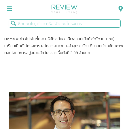
»
»
รีวิวคอนโด
Home
ข่าวโปรโมชั่น
บริษัท อนันดา ดีเวลลอปเม้นท์ จำกัด (มหาชน)
เตรียมเปิดตัวโครงการ เอโทล วงแหวนฯ-ลำลูกกา บ้านเดี่ยวบนทำเลศักยภาพ
รีวิวบ้าน
ตอบโจทย์การอยู่อย่างศัย ในราคาเริ่มต้นที่ 3.99 ล้านบาท
รีวิวทาวน์โฮม
Life+Style
Infographic
ข่าวโปรโมชั่น