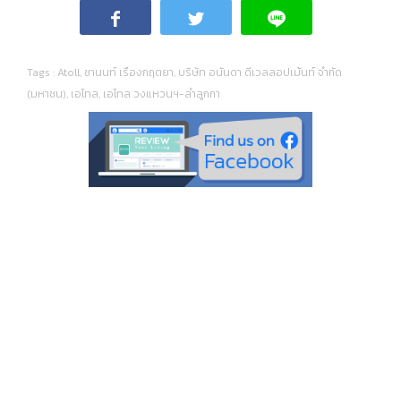
Tags :
Atoll
,
ชานนท์ เรืองกฤตยา
,
บริษัท อนันดา ดีเวลลอปเม้นท์ จำกัด
(มหาชน)
,
เอโทล
,
เอโทล วงแหวนฯ-ลำลูกกา