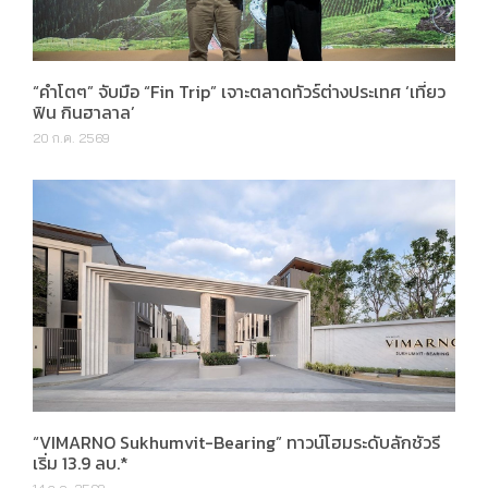
“คำโตๆ” จับมือ “Fin Trip” เจาะตลาดทัวร์ต่างประเทศ ‘เที่ยว
ฟิน กินฮาลาล’
20 ก.ค. 2569
“VIMARNO Sukhumvit-Bearing” ทาวน์โฮมระดับลักชัวรี
เริ่ม 13.9 ลบ.*