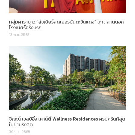
กลุ่มคาราบาว “ส่งเบียร์สดเยอรมันตะวันแดง” บุกตลาดนอก
โรงเบียร์ครั้งแรก
13 พ.ย. 2568
จิณณ์ เวลบีอิ้ง เคาน์ตี้ Wellness Residences ครบครันที่สุด
ในย่านรังสิต
30 ก.ย. 2568