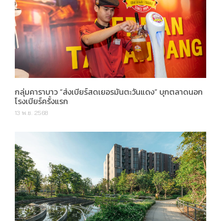
กลุ่มคาราบาว “ส่งเบียร์สดเยอรมันตะวันแดง” บุกตลาดนอก
โรงเบียร์ครั้งแรก
13 พ.ย. 2568