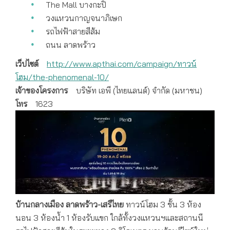
The Mall บางกะปิ
วงแหวนกาญจนาภิเษก
รถไฟฟ้าสายสีส้ม
ถนน ลาดพร้าว
เว็ปไซต์
http://www.apthai.com/campaign/ทาวน์
โฮม/the-phenomenal-10/
เจ้าของโครงการ
บริษัท เอพี (ไทยแลนด์) จำกัด (มหาชน)
โทร
1623
บ้านกลางเมือง ลาดพร้าว-เสรีไทย
ทาวน์โฮม 3 ชั้น 3 ห้อง
นอน 3 ห้องน้ำ 1 ห้องรับแขก ใกล้ทั้งวงแหวนฯและสถานนี