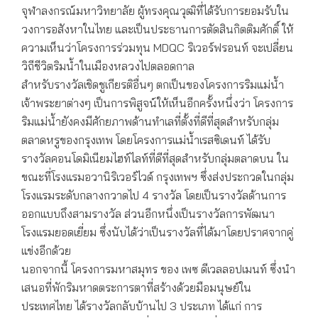
จุฬาลงกรณ์มหาวิทยาลัย ผู้ทรงคุณวุฒิที่ได้รับการยอมรับใน
วงการอสังหาในไทย และเป็นประธานการตัดสินกิตติมศักดิ์ ให้
ความเห็นว่าโครงการร่วมทุน MDQC ริเวอร์ฟรอนท์ จะเปลี่ยน
วิถีชีวิตริมน้ำในเมืองหลวงไปตลอดกาล
สำหรับรางวัลเชิดชูเกียรติอื่นๆ ตกเป็นของโครงการริมแม่น้ำ
เจ้าพระยาต่างๆ เป็นการพิสูจน์ให้เห็นอีกครั้งหนึ่งว่า โครงการ
ริมแม่น้ำยังคงมีศักยภาพด้านทำเลที่ตั้งที่ดีที่สุดสำหรับกลุ่ม
ตลาดหรูของกรุงเทพ โดยโครงการแม่น้ำเรสซิเดนท์ ได้รับ
รางวัลคอนโดมิเนียมไฮท์ไลท์ที่ดีที่สุดสำหรับกลุ่มตลาดบน ใน
ขณะที่โรงแรมอวานิริเวอร์ไวด์ กรุงเทพฯ ซึ่งส่งประกวดในกลุ่ม
โรงแรมระดับกลางกวาดไป 4 รางวัล โดยเป็นรางวัลด้านการ
ออกแบบถึงสามรางวัล ส่วนอีกหนึ่งเป็นรางวัลการพัฒนา
โรงแรมยอดเยี่ยม ซึ่งนับได้ว่าเป็นรางวัลที่ได้มาโดยปราศจากคู่
แข่งอีกด้วย
นอกจากนี้ โครงการมหาสมุทร ของ เพซ ดีเวลลอปเมนท์ ซึ่งนำ
เสนอที่พักริมหาดตระการตาที่สร้างด้วยมือมนุษย์ใน
ประเทศไทย ได้รางวัลกลับบ้านไป 3 ประเภท ได้แก่ การ