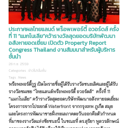
ประกาศผลไทยแลนด์ พร็อพเพอร์ตี้ อวอร์ดส์ ครั้ง
ที่ 11 “แมกโนเลีย”คว้ารางวัลสุดยอดบริษัทพัฒนา
อสังหายอดเยี่ยม เปิดตัว Property Report
Congress Thailand งานสัมมนาสำหรับผู้บริหาร
ชั้นนำ
26 ก.ย. 2559
Categories :
ข่าวโปรโมชั่น
Tags :
News
พร็อพเพอร์ตี้กูรู เปิดโผรายชื่อผู้ได้รับรางวัลชนะเลิศและผู้ได้รับ
รางวัลชมเชย “ไทยแลนด์พร็อพเพอร์ตี้ อวอร์ดส์
” ครั้งที่ 11
“แมกโนเลีย” คว้ารางวัลสุดยอดบริษัทพัฒนาอสังหายอดเยี่ยม
โครงการจากโปรเจกต์
Waterfront จากกรุงเทพ ภูเก็ต สมุย
และโครงการพัฒนาชายฝั่งทะเลภาคตะวันออกคือตัวกำหนด
ที่มาของรางวัลแห่งชัยชนะนี้
ในขณะที่
ดร
.
สุริยา พูลวรลักษณ์