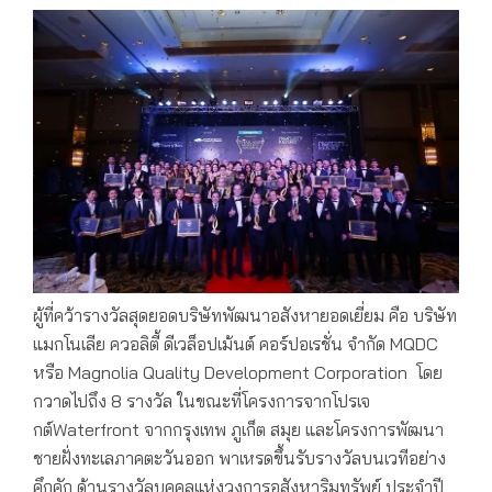
ผู้ที่คว้ารางวัลสุดยอดบริษัทพัฒนาอสังหายอดเยี่ยม คือ บริษัท
แมกโนเลีย ควอลิตี้ ดีเวล็อปเม้นต์ คอร์ปอเรชั่น จำกัด MQDC
หรือ Magnolia Quality Development Corporation โดย
กวาดไปถึง 8 รางวัล ในขณะที่โครงการจากโปรเจ
กต์Waterfront จากกรุงเทพ ภูเก็ต สมุย และโครงการพัฒนา
ชายฝั่งทะเลภาคตะวันออก พาเหรดขึ้นรับรางวัลบนเวทีอย่าง
คึกคัก ด้านรางวัลบุคคลแห่งวงการอสังหาริมทรัพย์ ประจำปี