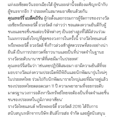
แห่งเอเชียตะวันออกเฉียงใต้ ผู้ชนะเหล่านี้จะต้องเผชิญหน้ากับ
ผู้ชนะจากอีก 7 ประเทศในสมาคมอาเซียนด้วยกัน
คุณเทอร์รี่ แบล็คเบิร์น
ผู้ก่อตั้งและกรรมการผู้จัดการของรางวัล
เอเชียพร็อพเพอร์ตี้ อวอร์ดส์ กล่าวว่า ขอแสดงความยินดีกับผู้
ชนะและขอชื่นชมต่อบริษัทต่างๆ เป็นอย่างสูงที่ได้มีส่วนร่วม
ในมหกรรมยิ่งใหญ่ที่สุดของวงการในครั้งนี้ รางวัลไทยแลนด์
พร็อพเพอร์ตี้ อวอร์ดส์ ซึ่งก้าวล่วงเข้าสู่ศตวรรษที่สองอย่างน่า
ยินดี เป็นการประกวดที่ยาวนานและเป็นที่น่าจดจำในฐานะ
รางวัลระดับนานาชาติที่เคยมีมาในประเทศ’
คุณเทอร์รี่เสริมว่า ‘เช่นเคยปฏิบัติเสมอมา เรามีความยินดีที่จะ
มอบรางวัลแห่งความประณีตพิถีพิถันและนักพัฒนารุ่นใหม่ๆ
ในประเทศไทย ร่วมไปกับนักพัฒนารายใหญ่และที่มีมาอยู่แล้ว
ของประเทศไทยตลอดเวลา 11 ปี ความพยายามที่จะยกระดับ
มาตรฐานวงการอสังหาริมทรัพย์ไทยจะต้องเป็นที่จดจำและชื่น
ชนของประเทศในภูมิภาคอาเซียน’
รางวัลไทยแลนด์ พร็อพเพอร์ตี้ อวอร์ดส์ 2016 ได้รับการ
สนับสนุนหลักจากบริษัท ฮันส์โกรเฮ่อ จำกัด และผู้สนับสนุน