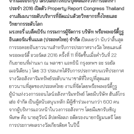
จากเมเจอร์กรุ๊ป ได้รับเลือกให้เป็นบุคคลแห่งวงการอสังหา
ประจำ
2016
เปิดตัว
Property Report Congress Thailand
งานสัมมนาระดับบริหารที่อัดแน่นด้วยวิทยากรทั้งไทยและ
วิทยากรระดับโลก
มร.เทอรี่ แบล็คเบิร์น
กรรมการผู้จัดการ บริษัท พร็อพเพอร์ตี้กูรู
อินเตอร์เนชั่นแนล (ประเทศไทย) จำกัด
เปิดเผยว่า นับว่าสิ้นสุด
การรอคอยอันยาวนานสำหรับการประกาศรางวัล ไทยแลนด์
พรอเพอร์ตี้ อวอร์ดส 2016 ครั้งที่ 11 ที่จัดขึ้นเมื่อค่ำวันที่ 22
กันยายนที่ผ่านมา ณ พลาซา แอทธินี กรุงเทพฯ อะ รอยัล
เมอริเดียน ) โดย 33 ประเภทได้รับการประกาศบนเวทีประกาศ
รางวัลอสังหาริมทรัพย์ระดับนานาชาติที่ใหญ่ที่สุดและ
ยาวนานที่สุดของประเทศไทย งานที่จัดโดยพร็อพเพอร์ตี้กูรู
ผู้นำแห่งวงการออนไลน์อสังหาริมทรัพย์ โดยมีบริษัท ฮันส์โกร
เฮ่อ จำกัด เป็นผู้สนับสนุนหลัก มีผู้เข้าร่วมงานกว่า 600 คน
จากผู้บริหารแถวหน้าในวงการอสังหาฯ โดยมีแขกรับเชิญ
พิเศษ คือ นายสุวัจน์ ลิปตพัลลภ อดีตรองนายกรัฐมนตรี โดย
การประกาศผลรางวัลเกียรติยศ ในปีนี้