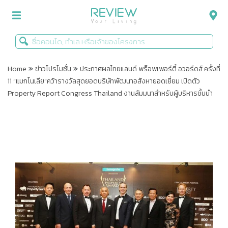
»
»
รีวิวคอนโด
Home
ข่าวโปรโมชั่น
ประกาศผลไทยแลนด์ พร็อพเพอร์ตี้ อวอร์ดส์ ครั้งที่
11 “แมกโนเลีย”คว้ารางวัลสุดยอดบริษัทพัฒนาอสังหายอดเยี่ยม เปิดตัว
รีวิวบ้าน
Property Report Congress Thailand งานสัมมนาสำหรับผู้บริหารชั้นนำ
รีวิวทาวน์โฮม
Life+Style
Infographic
ข่าวโปรโมชั่น