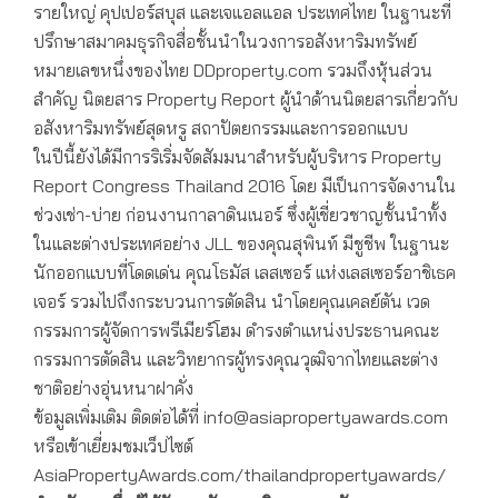
รายใหญ่ คุปเปอร์สบุส และเจแอลแอล ประเทศไทย ในฐานะที่
ปรึกษาสมาคมธุรกิจสื่อชั้นนำในวงการอสังหาริมทรัพย์
หมายเลขหนึ่งของไทย DDproperty.com รวมถึงหุ้นส่วน
สำคัญ นิตยสาร Property Report ผู้นำด้านนิตยสารเกี่ยวกับ
อสังหาริมทรัพย์สุดหรู สถาปัตยกรรมและการออกแบบ
ในปีนี้ยังได้มีการริเริ่มจัดสัมมนาสำหรับผู้บริหาร Property
Report Congress Thailand 2016 โดย มีเป็นการจัดงานใน
ช่วงเช่า-บ่าย ก่อนงานกาลาดินเนอร์ ซึ่งผู้เชี่ยวชาญชั้นนำทั้ง
ในและต่างประเทศอย่าง JLL ของคุณสุพินท์ มีชูชีพ ในฐานะ
นักออกแบบที่โดดเด่น คุณโธมัส เลสเซอร์ แห่งเลสเซอร์อาชิเธค
เจอร์ รวมไปถึงกระบวนการตัดสิน นำโดยคุณเคลย์ตัน เวด
กรรมการผู้จัดการพรีเมียร์โฮม ดำรงตำแหน่งประธานคณะ
กรรมการตัดสิน และวิทยากรผู้ทรงคุณวุฒิจากไทยและต่าง
ชาติอย่างอุ่นหนาฝาคั่ง
ข้อมูลเพิ่มเติม ติดต่อได้ที่ info@asiapropertyawards.com
หรือเข้าเยี่ยมชมเว็ปไซต์
AsiaPropertyAwards.com/thailandpropertyawards/