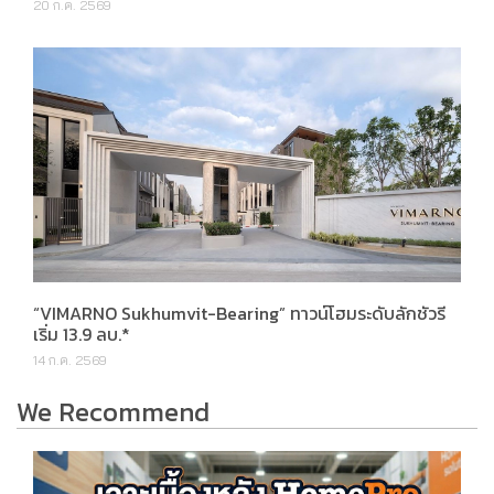
20 ก.ค. 2569
“VIMARNO Sukhumvit-Bearing” ทาวน์โฮมระดับลักชัวรี
เริ่ม 13.9 ลบ.*
14 ก.ค. 2569
We Recommend