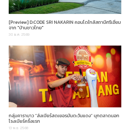
[Preview] D:CODE SRI NAKARIN คอนโดใกล้สถานีศรีเอี่ยม
จาก "บ้านชาวไทย"
30 ม.ค. 2569
กลุ่มคาราบาว “ส่งเบียร์สดเยอรมันตะวันแดง” บุกตลาดนอก
โรงเบียร์ครั้งแรก
13 พ.ย. 2568