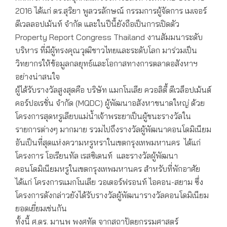
2016 ได้แก่ ดร.สุริยา พูลวรลักษณ์ กรรมการผู้จัดการ เมเจอร์
ดีเวลลอปเม้นท์ จำกัด และในปีนี้ยังถือเป็นการเปิดตัว
Property Report Congress Thailand งานสัมมนาระดับ
บริหาร ที่มีผู้ทรงคุณวุฒิชาวไทยและระดับโลก มาร่วมเป็น
วิทยากรให้ข้อมูลกลยุทธ์และโอกาสทางการตลาดอสังหาฯ
อย่างน่าสนใจ
ผู้ได้รับรางวัลสูงสุดคือ ​บริษัท แมกโนเลีย ควอลิตี้ ดีเวล็อปเม้นต์
คอร์ปอเรชั่น จำกัด (MQDC) ผู้พัฒนาอสังหาขนาดใหญ่ ด้วย
โครงการสุดหรูเลียบแม่น้ำเจ้าพระยาเป็นผู้ชนะรางวัลใน
รายการต่างๆ มากมาย รวมไปถึงรางวัลผู้พัฒนาคอนโดมิเนียม
อันเป็นที่สุดแห่งความหรูหราในเขตกรุงเทพมหานคร ได้แก่
โครงการ โอเรียนทัล เรสซิเดนท์ และรางวัลผู้พัฒนา
คอนโดมิเนียมหรูในเขตกรุงเทพมหานคร สำหรับที่พักอาศัย
ได้แก่ โครงการแมกโนเลีย วอเตอร์ฟรอนท์ ไอคอน-สยาม ซึ่ง
โครงการดังกล่าวยังได้รับรางวัลผู้พัฒนารางวัลคอนโดมิเนียม
ยอดเยี่ยมเช่นกัน
ทั้งนี้ ศ.ดร. มานพ พงศทัต จากสถาปัตยกรรมศาสตร์