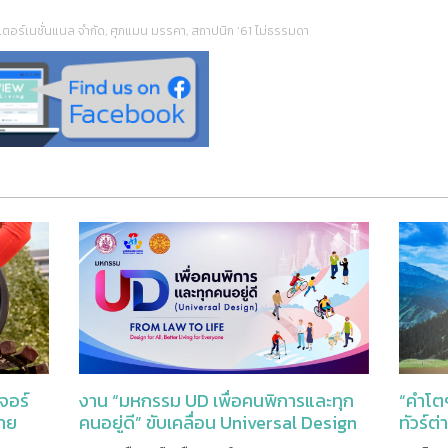
นเตอร์เนชั่นแนล จำกัด
,
ศุภแมน มรรคา
,
สถาปนิก ’61 ไม่ธรรมดา
“คำโตๆ
งาน “มหกรรม UD เพื่อคนพิการและทุก
จอร์
ทัวร์ต
คนอยู่ดี” ขับเคลื่อน Universal Design
ราย
จากกฎหมายสู่การใช้ชีวิตจริง