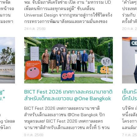
“คำโตๆ”
พม. จับมือภาคีเครือข่าย เปิด งาน “มหกรรม UD
ภาพจัด
ประเทศ 
เพื่อคนพิการและทุกคนอยู่ดี” ขับเคลื่อน
ี่หน้าจอ
ร่วมกับ
Universal Design จากกฎหมายสู่การใช้ชีวิตจริง
อนกวน
ครั้งสำ
กระทรวงการพัฒนาสังคมและความมั่นคงของ
มมองหา
ธุรกิจท
มนุษย์ (พม.) โดยกรมส่งเสริมและพัฒนาคุณภาพ
ารใช้
20 ก.ค. 
24 ก.ค. 2569
“คำโตๆ 
ชีวิตคนพิการ ร่วมกับมูลนิธิคนพิการไทย และ
ามข้อมูล
ทางภายใ
มหาวิทยาลัยธรรมศาสตร์ ภายใต�
เซ็นทร
g"
BICT Fest 2026 เทศกาลละครนานาชาติ
บิ๊กโป
บ.*
สำหรับเด็กและเยาวชน @One Bangkok
สยาม
บริษัท 
BICT Fest 2026 เทศกาลละครนานาชาติ
หนึ่งอสั
า
สำหรับเด็กและเยาวชน @One Bangkok ปัก
โครงการ
ing ปลอด
หมุดรอเลย! BICT Fest 2026 เทศกาลละคร
แลนด์มา
กษ์โลก
นานาชาติสำหรับเด็กและเยาวชน ครั้งที่ 5 ชวน
ปทุมวัน
ิ่ง
สัมผัสพลังแห่ง ‘การเล่น’ กับ 11 การแสดงระดับ
7 ก.ค. 2
9 ก.ค. 2569