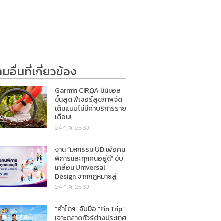
อื่นที่เกี่ยวข้อง
Garmin CIRQA มินิมอล
ขั้นสุด ฟีเจอร์สุขภาพจัด
เต็มแบบไม่มีค่าบริการราย
เดือน!
24 ก.ค. 2569
งาน “มหกรรม UD เพื่อคน
พิการและทุกคนอยู่ดี” ขับ
เคลื่อน Universal
Design จากกฎหมายสู่
การใช้ชีวิตจริง
24 ก.ค. 2569
“คำโตๆ” จับมือ “Fin Trip”
เจาะตลาดทัวร์ต่างประเทศ