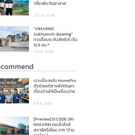
‘เที่ยวฟิน กินฮาลาล’
20 ก.ค. 2569
“VIMARNO
Sukhumvit-Bearing”
ทาวน์โฮมระดับลักชัวรี เริ่ม
13.9 ลบ.*
14 ก.ค. 2569
ecommend
เจาะเบื้องหลัง HomePro
ตัวช่วยแก้สารพัดปัญหา
เรื่องบ้านให้เป็นเรื่องง่าย
9 มิ.ย. 2569
[Preview] D:CODE SRI
NAKARIN คอนโดใกล้
สถานีศรีเอี่ยม จาก "บ้าน