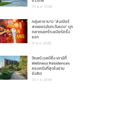
ชาวไทย"
30 ม.ค. 2569
กลุ่มคาราบาว “ส่งเบียร์
สดเยอรมันตะวันแดง” บุก
ตลาดนอกโรงเบียร์ครั้ง
แรก
13 พ.ย. 2568
จิณณ์ เวลบีอิ้ง เคาน์ตี้
Wellness Residences
ครบครันที่สุดในย่าน
รังสิต
30 ก.ย. 2568