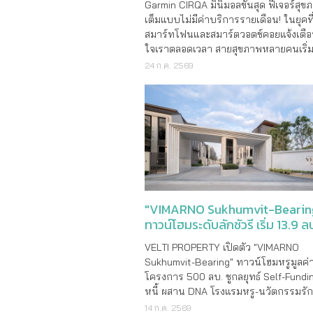
Garmin CIRQA มินิมอลขั้นสุด ฟีเจอร์สุข
เต็มแบบไม่มีค่าบริการรายเดือน! ในยุคท
สมาร์ทโฟนและสมาร์ตวอตช์คอยแจ้งเตื
ใจเราตลอดเวลา สายสุขภาพหลายคนเริ่
ทางเลือกใหม่ที่จะช่วยให้เรา “โฟกัสกับก
24 ก.ค. 2569
ชีวิต” ได้อย่างเต็มที่ โดยไม่ขาดการติดต
ร่างกาย
"VIMARNO Sukhumvit-Bearin
ทาวน์โฮมระดับลักชัวรี เริ่ม 13.9 ล
VELTI PROPERTY เปิดตัว "VIMARNO
Sukhumvit-Bearing" ทาวน์โฮมหรูมูลค่
โครงการ 500 ลบ. ชูกลยุทธ์ Self-Fund
หนี้ ผสาน DNA โรงแรมหรู-นวัตกรรมรั
ผนึก LPP เจาะตลาด Ed-Estate ย่านแบร
14 ก.ค. 2569