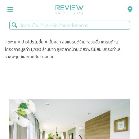
»
»
รีวิวคอนโด
Home
ข่าวโปรโมชั่น
มั่นคงฯ ส่งแบรนด์ใหม่ “ชวนชื่น แกรนด์” 2
โครงการมูลค่า 1,700 ล้านบาท ลุยตลาดบ้านเดี่ยวพรีเมี่ยม ปักธงทำเล
รีวิวบ้าน
ราชพฤกษ์และเอกชัย บางบอน
รีวิวทาวน์โฮม
Life+Style
Infographic
ข่าวโปรโมชั่น