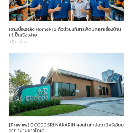
เจาะเบื้องหลัง HomePro ตัวช่วยแก้สารพัดปัญหาเรื่องบ้าน
ให้เป็นเรื่องง่าย
9 มิ.ย. 2569
[Preview] D:CODE SRI NAKARIN คอนโดใกล้สถานีศรีเอี่ยม
จาก "บ้านชาวไทย"