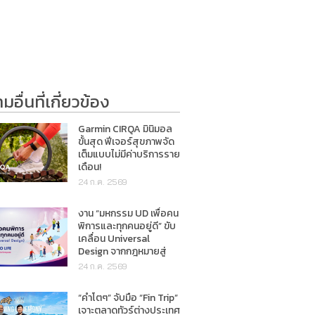
อื่นที่เกี่ยวข้อง
Garmin CIRQA มินิมอล
ขั้นสุด ฟีเจอร์สุขภาพจัด
เต็มแบบไม่มีค่าบริการราย
เดือน!
24 ก.ค. 2569
งาน “มหกรรม UD เพื่อคน
พิการและทุกคนอยู่ดี” ขับ
เคลื่อน Universal
Design จากกฎหมายสู่
การใช้ชีวิตจริง
24 ก.ค. 2569
“คำโตๆ” จับมือ “Fin Trip”
เจาะตลาดทัวร์ต่างประเทศ