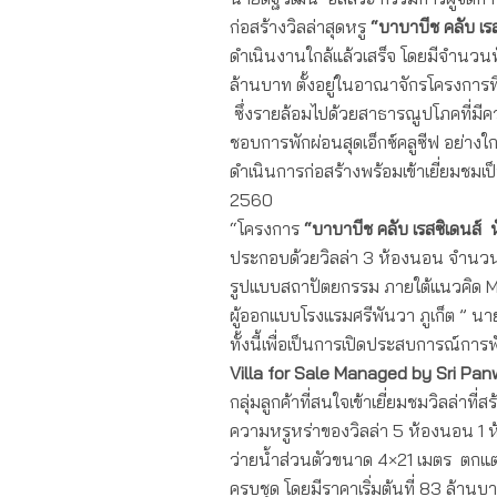
ก่อสร้างวิลล่าสุดหรู
“บาบาบีช คลับ เร
ดำเนินงานใกล้แล้วเสร็จ โดยมีจำนวนทั้ง
ล้านบาท ตั้งอยู่ในอาณาจักรโครงการ
ซึ่งรายล้อมไปด้วยสาธารณูปโภคที่มีค
ชอบการพักผ่อนสุดเอ็กซ์คลูซีฟ อย่างใ
ดำเนินการก่อสร้างพร้อมเข้าเยี่ยมชม
2560
“โครงการ
“บาบาบีช คลับ เรสซิเดนส์ 
ประกอบด้วยวิลล่า 3 ห้องนอน จำนวน 1
รูปแบบสถาปัตยกรรม ภายใต้แนวคิด Mo
ผู้ออกแบบโรงแรมศรีพันวา ภูเก็ต ” นา
ทั้งนี้เพื่อเป็นการเปิดประสบการณ์กา
Villa for Sale Managed by Sri Pa
กลุ่มลูกค้าที่สนใจเข้าเยี่ยมชมวิลล่าท
ความหรูหร่าของวิลล่า 5 ห้องนอน 1 ห้อ
ว่ายน้ำส่วนตัวขนาด 4×21 เมตร ตกแต่
ครบชุด โดยมีราคาเริ่มต้นที่ 83 ล้านบ