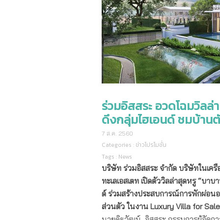
ร่วมอิสสระ อวดโฉมวิลล่า
ดึงกลุ่มไฮเอนด์ ชมบ้าน
7 ส.ค. 2560
Categories :
ข่าวโปรโมชั่น
Tags :
News
บริษัท ร่วมอิสสระ จำกัด บริษัทในเคร
ทะเลเอสเตท เปิดตัววิลล่าสุดหรู “บาบา
ด์ ร่วม
สร้างประสบการณ์
การพักผ่อนอ
ส่วนตัว ในงาน
Luxury Villa for Sal
นายดิฐวัฒน์ อิสสระ กรรมการผู้จัดกา