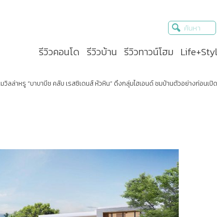
รีวิวคอนโด
รีวิวบ้าน
รีวิวทาวน์โฮม
Life+Sty
วิลล่าหรู “บาบาบีช คลับ เรสซิเดนส์ หัวหิน” ดึงกลุ่มไฮเอนด์ ชมบ้านตัวอย่างก่อนเป