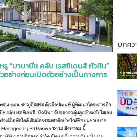
บทความ
หรู “บาบาบีช คลับ เรสซิเดนส์ หัวหิน”
ตัวอย่างก่อนเปิดตัวอย่างเป็นทางการ
ือของ บมจ. ชาญอิสสระ ดีเวล็อปเมนท์ ผู้พัฒนาโครงการทิว
บีช คลับ เรสซิเดนส์ หัวหิน” จับตลาดกลุ่มลูกค้าระดับไฮเอน
ย่างมีไลฟ์สไตล์ สัมผัสธรรมชาติอย่างใกล้ชิดบนชายหาด
e Managed by Sri Panwa 12-14 สิงหาคม นี้
ร บริษัท ร่วมอิสสระ จำกัด เปิดเผยถึงความคืบหน้างาน