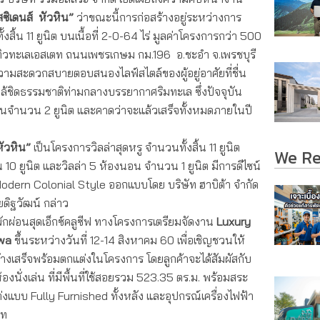
สซิเดนส์ หัวหิน”
ว่าขณะนี้การก่อสร้างอยู่ระหว่างการ
สิ้น 11 ยูนิต บนเนื้อที่ 2-0-64 ไร่ มูลค่าโครงการกว่า 500
ทิวทะเลเอสเตท ถนนเพชรเกษม กม.196 อ.ชะอำ จ.เพรชบุรี
วามสะดวกสบายตอบสนองไลฟ์สไตล์ของผู้อยู่อาศัยที่ชื่น
กล้ชิดธรรมชาติท่ามกลางบรรยากาศริมทะเล ซึ่งปัจจุบัน
เป็นจำนวน 2 ยูนิต และคาดว่าจะแล้วเสร็จทั้งหมดภายในปี
หัวหิน”
เป็นโครงการวิลล่าสุดหรู จำนวนทั้งสิ้น 11 ยูนิต
We R
0 ยูนิต และวิลล่า 5 ห้องนอน จำนวน 1 ยูนิต มีการดีไซน์
dern Colonial Style ออกแบบโดย บริษัท ฮาบิต้า จำกัด
ยดิฐวัฒน์ กล่าว
รพักผ่อนสุดเอ็กซ์คลูซีฟ ทางโครงการเตรียมจัดงาน
Luxury
nwa
ขึ้นระหว่างวันที่ 12-14 สิงหาคม 60 เพื่อเชิญชวนให้
ี่สร้างเสร็จพร้อมตกแต่งในโครงการ โดยลูกค้าจะได้สัมผัสกับ
งนั่งเล่น ที่มีพื้นที่ใช้สอยรวม 523.35 ตร.ม. พร้อมสระ
งแบบ Fully Furnished ทั้งหลัง และอุปกรณ์เครื่องไฟฟ้า
าท