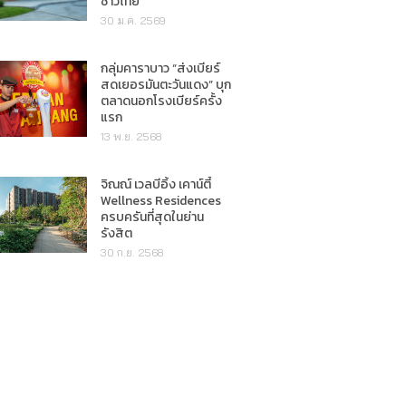
ชาวไทย"
30 ม.ค. 2569
กลุ่มคาราบาว “ส่งเบียร์
สดเยอรมันตะวันแดง” บุก
ตลาดนอกโรงเบียร์ครั้ง
แรก
13 พ.ย. 2568
จิณณ์ เวลบีอิ้ง เคาน์ตี้
Wellness Residences
ครบครันที่สุดในย่าน
รังสิต
30 ก.ย. 2568