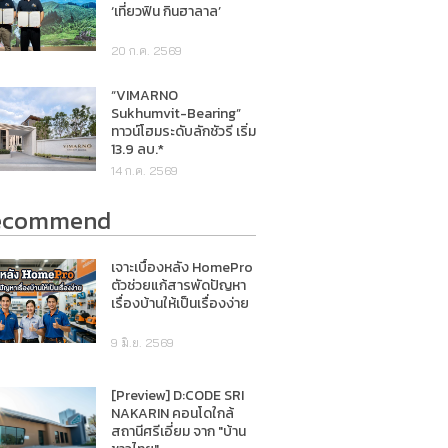
‘เที่ยวฟิน กินฮาลาล’
20 ก.ค. 2569
“VIMARNO
Sukhumvit-Bearing”
ทาวน์โฮมระดับลักชัวรี เริ่ม
13.9 ลบ.*
14 ก.ค. 2569
ecommend
เจาะเบื้องหลัง HomePro
ตัวช่วยแก้สารพัดปัญหา
เรื่องบ้านให้เป็นเรื่องง่าย
9 มิ.ย. 2569
[Preview] D:CODE SRI
NAKARIN คอนโดใกล้
สถานีศรีเอี่ยม จาก "บ้าน