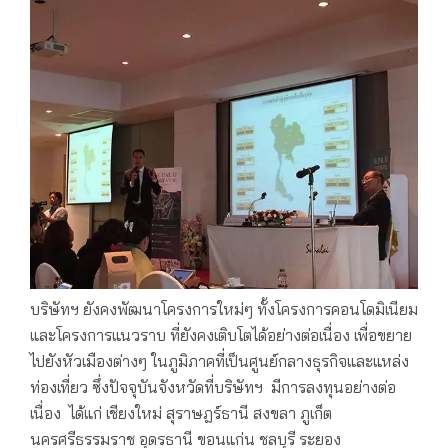
บริษัทฯ ยังคงพัฒนาโครงการใหม่ๆ ทั้งโครงการคอนโดมิเนียม
และโครงการแนวราบ ที่ยังคงเติบโตได้อย่างต่อเนื่อง เพื่อขยาย
ไปยังหัวเมืองต่างๆ ในภูมิภาคที่เป็นศูนย์กลางธุรกิจและแหล่ง
ท่องเที่ยว ซึ่งปัจจุบันจังหวัดที่บริษัทฯ มีการลงทุนอย่างต่อ
เนื่อง ได้แก่ เชียงใหม่ สุราษฎร์ธานี สงขลา ภูเก็ต
นครศรีธรรมราช อุดรธานี ขอนแก่น ชลบุรี ระยอง