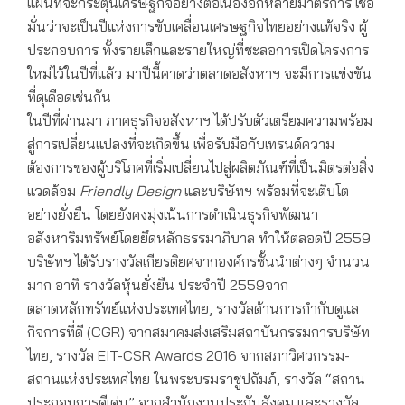
แผนที่จะกระตุ้นเศรษฐกิจอย่างต่อเนื่องอีกหลายมาตรการ เชื่อ
มั่นว่าจะเป็นปีแห่งการขับเคลื่อนเศรษฐกิจไทยอย่างแท้จริง ผู้
ประกอบการ ทั้งรายเล็กและรายใหญ่ที่ชะลอการเปิดโครงการ
ใหม่ไว้ในปีที่แล้ว มาปีนี้คาดว่าตลาดอสังหาฯ จะมีการแข่งขัน
ที่ดุเดือดเช่นกัน
ในปีที่ผ่านมา ภาคธุรกิจอสังหาฯ ได้ปรับตัวเตรียมความพร้อม
สู่การเปลี่ยนแปลงที่จะเกิดขึ้น เพื่อรับมือกับเทรนด์ความ
ต้องการของผู้บริโภคที่เริ่มเปลี่ยนไปสู่ผลิตภัณฑ์ที่เป็นมิตรต่อสิ่ง
แวดล้อม
Friendly Design
และบริษัทฯ พร้อมที่จะเติบโต
อย่างยั่งยืน โดยยังคงมุ่งเน้นการดำเนินธุรกิจพัฒนา
อสังหาริมทรัพย์โดยยึดหลักธรรมาภิบาล ทำให้ตลอดปี 2559
บริษัทฯ ได้รับรางวัลเกียรติยศจากองค์กรชั้นนำต่างๆ จำนวน
มาก อาทิ รางวัลหุ้นยั่งยืน ประจำปี 2559จาก
ตลาดหลักทรัพย์แห่งประเทศไทย, รางวัลด้านการกำกับดูแล
กิจการที่ดี (CGR) จากสมาคมส่งเสริมสถาบันกรรมการบริษัท
ไทย, รางวัล EIT-CSR Awards 2016 จากสภาวิศวกรรม-
สถานแห่งประเทศไทย ในพระบรมราชูปถัมภ์, รางวัล “สถาน
ประกอบการดีเด่น” จากสำนักงานประกันสังคม และรางวัล