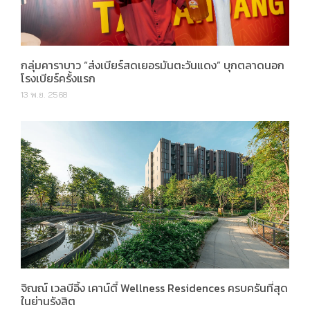
กลุ่มคาราบาว “ส่งเบียร์สดเยอรมันตะวันแดง” บุกตลาดนอก
โรงเบียร์ครั้งแรก
13 พ.ย. 2568
จิณณ์ เวลบีอิ้ง เคาน์ตี้ Wellness Residences ครบครันที่สุด
ในย่านรังสิต