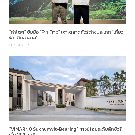
“คำโตๆ” จับมือ “Fin Trip” เจาะตลาดทัวร์ต่างประเทศ ‘เที่ยว
ฟิน กินฮาลาล’
20 ก.ค. 2569
“VIMARNO Sukhumvit-Bearing” ทาวน์โฮมระดับลักชัวรี
เริ่ม 13.9 ลบ.*