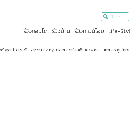
รีวิวคอนโด
รีวิวบ้าน
รีวิวทาวน์โฮม
Life+Sty
ปิดตัวคอนโดฯ ระดับ Super Luxury บนสุดยอดทำเลศักยภาพ กลางมหานคร ศูนย์รวม