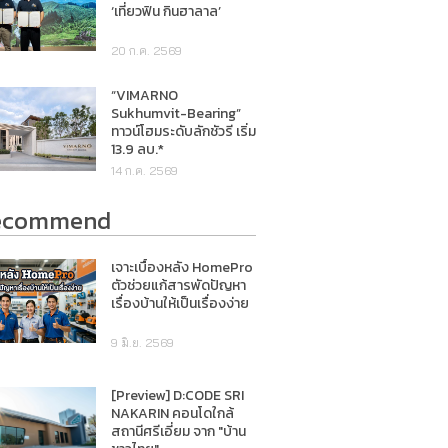
‘เที่ยวฟิน กินฮาลาล’
20 ก.ค. 2569
“VIMARNO
Sukhumvit-Bearing”
ทาวน์โฮมระดับลักชัวรี เริ่ม
13.9 ลบ.*
14 ก.ค. 2569
ecommend
เจาะเบื้องหลัง HomePro
ตัวช่วยแก้สารพัดปัญหา
เรื่องบ้านให้เป็นเรื่องง่าย
9 มิ.ย. 2569
[Preview] D:CODE SRI
NAKARIN คอนโดใกล้
สถานีศรีเอี่ยม จาก "บ้าน