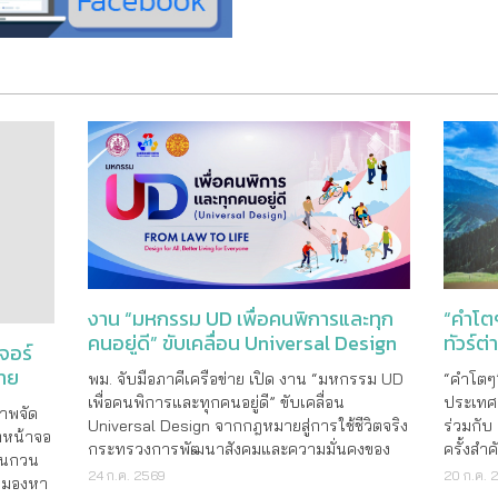
“คำโตๆ
งาน “มหกรรม UD เพื่อคนพิการและทุก
ทัวร์ต
คนอยู่ดี” ขับเคลื่อน Universal Design
จอร์
จากกฎหมายสู่การใช้ชีวิตจริง
ราย
“คำโตๆ”
พม. จับมือภาคีเครือข่าย เปิด งาน “มหกรรม UD
ประเทศ 
เพื่อคนพิการและทุกคนอยู่ดี” ขับเคลื่อน
ภาพจัด
ร่วมกับ
Universal Design จากกฎหมายสู่การใช้ชีวิตจริง
ี่หน้าจอ
ครั้งสำ
กระทรวงการพัฒนาสังคมและความมั่นคงของ
อนกวน
ธุรกิจท
มนุษย์ (พม.) โดยกรมส่งเสริมและพัฒนาคุณภาพ
20 ก.ค. 
24 ก.ค. 2569
มมองหา
“คำโตๆ 
ชีวิตคนพิการ ร่วมกับมูลนิธิคนพิการไทย และ