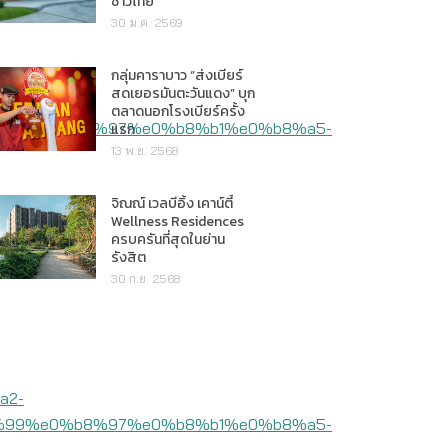
ชาวไทย"
30 ม.ค. 2569
กลุ่มคาราบาว “ส่งเบียร์
สดเยอรมันตะวันแดง” บุก
ตลาดนอกโรงเบียร์ครั้ง
แรก
13 พ.ย. 2568
จิณณ์ เวลบีอิ้ง เคาน์ตี้
Wellness Residences
ครบครันที่สุดในย่าน
รังสิต
30 ก.ย. 2568