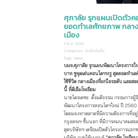
ศุภาลัย รุกแผนเปิดตัว
ยอดทำเลศักยภาพ กลางม
เมือง
11 ม.ค. 2560
Categories :
ข่าวโปรโมชั่น
Tags :
News
บมจ.ศุภาลัย รุกแผนพัฒนาโครงการใ
บาท ชูจุดเด่นคอนโดฯหรู สุดยอดทำเล
ใช้ชีวิต กลางเมืองที่เหนือระดับ และส
นี้ ที่ดิเอ็มโพเรียม
นายไตรเตชะ ตั้งมติธรรม กรรมการผู้จ
พัฒนาโครงการคอนโดฯใหม่ ปี 2560 ว่
โดยมองหาตลาดที่มีความต้องการที่อยู่
กรุงเทพฯ ชั้นนอก ที่มีการคมนาคมส
สุดบริษัทฯ เตรียมเปิดตัวโครงการแร
บริษัท ภายใต้แบรนด์
“ศุภาลัย โอเรียน