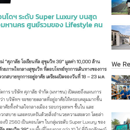
คอนโดฯ ระดับ Super Luxury บนสุด
หานคร ศูนย์รวมของ Lifestyle คน
หม่
“ศุภาลัย โอเรียนทัล สุขุมวิท 39” มูลค่า 10,000 ล้าน
We R
ศักยภาพใจกลางสุขุมวิท ที่ตอบโจทย์ทุกการเดินทางของการ
ะดวกสบายทุกการอยู่อาศัย เตรียมเปิดจองวันที่ 18 – 23 ม.ค.
ัดการ บริษัท ศุภาลัย จำกัด (มหาชน) เปิดเผยถึงแผนการ
า บริษัทฯ จะขยายตลาดที่อยู่อาศัยให้ครอบคลุมมากขึ้น
อาศัยทั้งทำเลใจกลางเมือง รอบกรุงเทพฯ ชั้นใน และ
ะดวกสบาย และครบครันด้วยสิ่งอำนวยความสะดวก โดยล่า
กของปี 2560 เป็นคอนโดฯ ในกลุ่มระดับ Super Luxury ของ
ทัล สุขุมวิท 39”
บนพื้นที่โครงการ กว่า 10 ไร่ ที่มีเอกลักษณ์