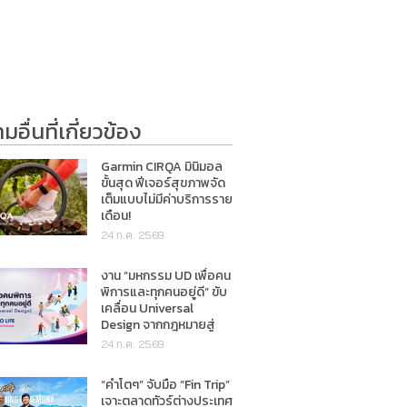
อื่นที่เกี่ยวข้อง
Garmin CIRQA มินิมอล
ขั้นสุด ฟีเจอร์สุขภาพจัด
เต็มแบบไม่มีค่าบริการราย
เดือน!
24 ก.ค. 2569
งาน “มหกรรม UD เพื่อคน
พิการและทุกคนอยู่ดี” ขับ
เคลื่อน Universal
Design จากกฎหมายสู่
การใช้ชีวิตจริง
24 ก.ค. 2569
“คำโตๆ” จับมือ “Fin Trip”
เจาะตลาดทัวร์ต่างประเทศ