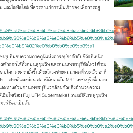
 และไลฟ์สไตล์ ที่ควรค่าแก่การเป็นเจ้าของ เพื่อการอยู่
รู ที่มอบความภาคภูมิแห่งการอยู่อาศัยกับชีวิตที่เหนือ
้าออกได้ทั้งถนนสุขุมวิท และถนนเพชรบุรีตัดใหม่ เชื่อม
อ อโศก สะดวกยิ่งขึ้นด้วยโครงข่ายคมนาคมที่รวดเร็ว อาทิ
า สายสีแดงอ่อน สถานีมักกะสัน MRT เพชรบุรี เชื่อมต่อ
ทย และทางด่วนด่านเพชรบุรี แวดล้อมด้วยสิ่งอำนวยความ
 ดิเอ็มโพเรียม Fuji UFM Supermarket รพ.สมิติเวช สุขุมวิท
นทรวิโรฒ
เป็นต้น