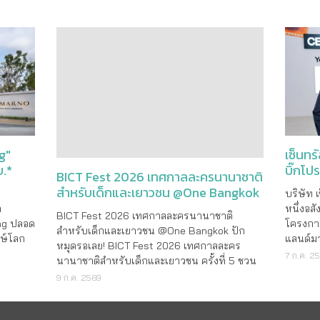
ารใช้
ทางภายใ
มหาวิทยาลัยธรรมศาสตร์ ภายใต�
ามข้อมูล
เซ็นทร
g"
BICT Fest 2026 เทศกาลละครนานาชาติ
บิ๊กโป
บ.*
สำหรับเด็กและเยาวชน @One Bangkok
สยาม
บริษัท 
BICT Fest 2026 เทศกาลละครนานาชาติ
หนึ่งอสั
า
สำหรับเด็กและเยาวชน @One Bangkok ปัก
โครงการ
ing ปลอด
หมุดรอเลย! BICT Fest 2026 เทศกาลละคร
แลนด์มา
กษ์โลก
นานาชาติสำหรับเด็กและเยาวชน ครั้งที่ 5 ชวน
ปทุมวัน
ิ่ง
สัมผัสพลังแห่ง ‘การเล่น’ กับ 11 การแสดงระดับ
7 ก.ค. 2
9 ก.ค. 2569
โดยในส่
โลกใจกลาง One Bangkok ในยุคที่โลกหมุนไว
ช่วงไตร
บ
และเต็มไปด้วยความเปลี่ยนแปลงรอบตัวจนบาง
 แนวราบ
ครั้งเราอาจเผลอลืมความสุขง�