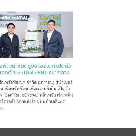
ต้แนวคิด “Filling Fin Halal Trip” ต�
ัลพัฒนาxมิตซูบิชิ เอสเตท เปิดตัว
รเจกต์ ‘CenTRal cENtrAL’ กลาง
เซ็นทรัลพัฒนา จำกัด (มหาชน) ผู้นำเบอร์
งหาริมทรัพย์ไทยเพื่อความยั่งยืน เปิดตัว
 ‘CenTRal cENtrAL’ (เซ็นทรัล เซ็นทรัล)
ร์กระดับโลกแห่งใหม่บนทำเลสี่แยก
 มูลค่าโครงการรวม 11,000 ล้านบาท
569
วนศูนย์การค้าเตรียมเปิดให้บริการใน
มาส 2 ปี 2570 พร้