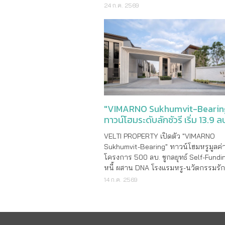
ทางเลือกใหม่ที่จะช่วยให้เรา “โฟกัสกับก
24 ก.ค. 2569
ชีวิต” ได้อย่างเต็มที่ โดยไม่ขาดการติดต
ร่างกาย
"VIMARNO Sukhumvit-Bearin
ทาวน์โฮมระดับลักชัวรี เริ่ม 13.9 ล
VELTI PROPERTY เปิดตัว "VIMARNO
Sukhumvit-Bearing" ทาวน์โฮมหรูมูลค่
โครงการ 500 ลบ. ชูกลยุทธ์ Self-Fund
หนี้ ผสาน DNA โรงแรมหรู-นวัตกรรมรั
ผนึก LPP เจาะตลาด Ed-Estate ย่านแบร
14 ก.ค. 2569
บริษัท เวลติ พร็อพเพอร์ตี้ จำกัด (Velti
Property) ผู้พัฒนาอสังหาริมทรัพย์ระดั
พรีเมียมบูทีค ประกาศรุกตลาดอสังหาฯ
เต็มตัว เปิดต