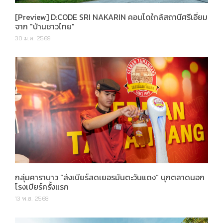
[Preview] D:CODE SRI NAKARIN คอนโดใกล้สถานีศรีเอี่ยม
จาก "บ้านชาวไทย"
30 ม.ค. 2569
กลุ่มคาราบาว “ส่งเบียร์สดเยอรมันตะวันแดง” บุกตลาดนอก
โรงเบียร์ครั้งแรก
13 พ.ย. 2568