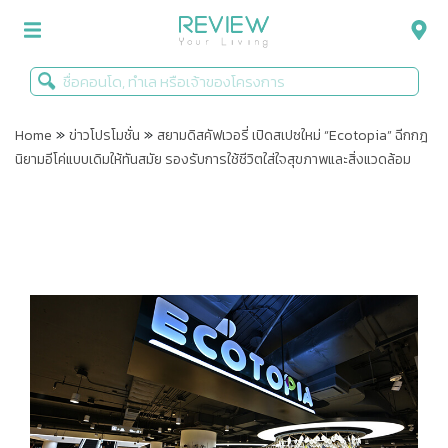
»
»
รีวิวคอนโด
Home
ข่าวโปรโมชั่น
สยามดิสคัฟเวอรี่ เปิดสเปซใหม่ “Ecotopia” ฉีกกฎ
นิยามอีโค่แบบเดิมให้ทันสมัย รองรับการใช้ชีวิตใส่ใจสุขภาพและสิ่งแวดล้อม
รีวิวบ้าน
รีวิวทาวน์โฮม
Life+Style
Infographic
ข่าวโปรโมชั่น