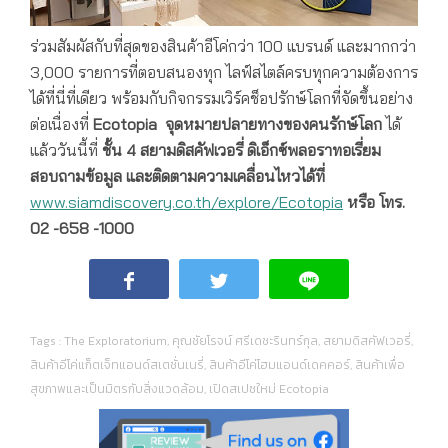
ร่วมสัมผัสกับที่สุดของสินค้าอีโค่กว่า 100 แบรนด์ และมากกว่า
3,000 รายการที่ตอบสนองทุก ไลฟ์สไตล์ครบทุกความต้องการ
ได้ที่นี่ที่เดียว พร้อมกับกิจกรรมเวิร์คช็อปรักษ์โลกที่จัดขึ้นอย่าง
ต่อเนื่องที่
Ecotopia จุดหมายปลายทางของคนรักษ์โลก
ได้
แล้ววันนี้ที่
ชั้น 4 สยามดิสคัฟเวอรี่ ดิเอ็กซ์พลอราทอเรี่ยม
สอบถามข้อมูล และติดตามความเคลื่อนไหวได้ที่
www.siamdiscovery.co.th/explore/Ecotopia
หรือ โทร.
02 -658 -1000
Tags :
The Exploratorium
,
คุณชัยโรจน์ ศรีเดชะรินทร์กุล
,
สยามดิสคัฟเวอรี่
,
สินค้าอีโค่แก็ตเจ็ทแอนด์สเตชั่นเนรี่
,
สินค้าอีโค่โฮมแอนด์เดคคอร์
,
สินค้าเพื่อ
สุขภาพและเป็นมิตรกับสิ่งแวดล้อม
,
เปิดสเปซใหม่ Ecotopia