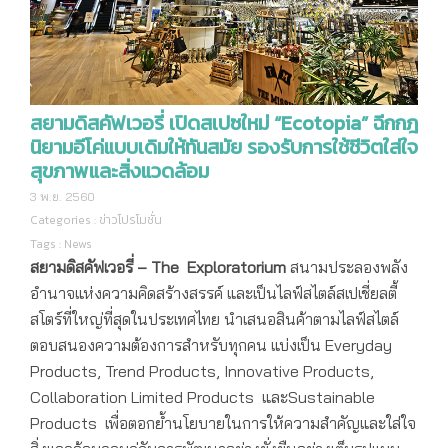
สยามดิสคัฟเวอรี่ เปิดสเปซใหม่ “Ecotopia” ฉีกกฎ
นิยามอีโค่แบบเดิมให้ทันสมัย รองรับการใช้ชีวิตใส่ใจ
สุขภาพและสิ่งแวดล้อม
3 พ.ย. 2560
Categories :
ข่าวโปรโมชั่น
Tags :
News
สยามดิสคัฟเวอรี่ –
The Exploratorium
สนามประลองพลัง
อำนาจแห่งความคิดสร้างสรรค์ และเป็นไลฟ์สไตล์สเปเชี่ยลตี้
สโตร์ที่ใหญ่ที่สุดในประเทศไทย นำเสนอสินค้าตามไลฟ์สไตล์
ตอบสนองความต้องการสำหรับทุกคน แบ่งเป็น Everyday
Products, Trend Products, Innovative Products,
Collaboration Limited Products และSustainable
Products เพื่อตอกย้ำนโยบายในการให้ความสำคัญและใส่ใจ