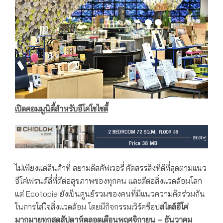
เปิดคอมมูนิตี้สำหรับอีโค่โซไซตี้
ไม่เพียงแต่สินค้าที่ สยามดิสคัฟเวอรี่ คัดสรรสิ่งที่ดีที่สุดตามแนว
อีโค่เฟรนด์ลี่ที่ดีต่อสุขภาพของทุกคน และดีต่อสิ่งแวดล้อมโลก
แต่ Ecotopia ยังเป็นศูนย์รวมของคนที่มีแนวความคิดร่วมกัน
ในการใส่ใจสิ่งแวดล้อม โดยมีกิจกรรมเวิร์คช็อป
สไตล์อีโค่
มากมายทุกสุดสัปดาห์ตลอดเดือนพฤศจิกายน – ธันวาคม