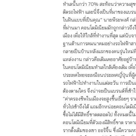
ทำเลนั้นกว่า 70% สะท้อนว่าความสุขของ
ติดรถไฟฟ้า และนี่จึงเป็นที่มาของแบร
ในฝันแบบที่เป็นคุณ” นายพีระพงศ์ กล
ที่ผ่านมา คอนโดมิเนียมมักถูกกล่าวถึงใ
เมือง เพื่อให้ใกล้ที่ทำงานที่สุด แต่นั
ฐานด้านการคมนาคมอย่างรถไฟฟ้าสามาร
กลายเป็นบ้านหลังแรกของคนรุ่นใหม่ท
แหล่งงาน กล่าวคือเดิมเคยอาศัยอยู่บ
ในคอนโดมิเนียมทำเลใกล้เคียงเดิม เพื่อใ
ประเทศไทยจะเหมือนประเทศญี่ปุ่นที่ผู้ค
รถไฟฟ้าไปทำงานในแต่ละวัน การเป็นแบ
ต้องตามใคร จึงน่าจะเป็นแบรนด์ที่เข้า
“ค่าครองชีพในเมืองจะสูงขึ้นเรื่อยๆ ร
ทั่วไปเข้าถึงได้ แถมอีกหน่อยคอนโดมิเ
ซื้อไม่ได้มีสิทธิ์ขาดตลอดไป ทั้งหมดนี
คอนโดมิเนียมที่ตัวเองมีสิทธิ์ขาด ราคาเข
รากดั้งเดิมของเขา ออริจิ้น ซึ่งมีควา