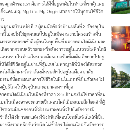
ลูกค้าของเรา คือการได้มีที่อยู่อาศัยในทำเลที่เขาคุ้นเคย
นดิ้งแคมเปญ My Life. My Origin เราอยากให้ทุกคนใช้ชีวิต
่าว
นฐานะบ้านหลังที่ 2 ผู้คนมักคิดว่าบ้านหลังที่ 2 ต้องอยู่ใน
บจากนี้ไปจะไม่ใช่ยุคคนแห่ไปอยู่ในเมือง เพราะโครงสร้างพื้น
ถกระจายเข้าถึงผู้คนในทุกพื้นที่ ตลาดคอนโดมิเนียมจะ
ี่เกิดจากครอบครัวขยายหรือต้องการอยู่ในแนวรถไฟฟ้าใกล้
้านแนวราบในทำเลไหน พอมีครอบครัวเพิ่มเติม ก็ขยายไปอยู่
ห้ได้ใช้ชีวิตอยู่ในย่านที่คุ้นเคย ไปหาญาติพี่น้องได้สะดวก
นไม่ได้คาดหวังว่าต้องดิ้นรนเข้าไปอยู่ในเมือง อาศัย
รนด์ที่ตอบสนองการใช้ชีวิตในฝันในแบบที่เป็นตัวเอง ไม่
ใจผู้บริโภคในปัจจุบันและอนาคตมากที่สุด
าคาคอนโดมิเนียมในเมืองที่ราคา 3-5 ล้านจะไม่ใช่ราคาที่คน
นียมในเมืองอาจจะกลายเป็นคอนโดมิเนียมแบบลีสโฮลด์ ที่ผู้
้ไม่ใช่ความฝันของคนทั่วไป เพราะคนทั่วไปยังต้องการมี
้าถึงได้ มีการตกแต่ง มีฟังก์ชันที่ตอบโจทย์ไลฟ์สไตล์ที่เป็น
มหมายถึงรากหรือต้นกำเนิด ไม่ซ้ำใคร ไม่ตามใคร จึงต้องการ