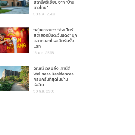
สถานีศรีเอี่ยม จาก "บ้าน
ชาวไทย"
30 ม.ค. 2569
กลุ่มคาราบาว “ส่งเบียร์
สดเยอรมันตะวันแดง” บุก
ตลาดนอกโรงเบียร์ครั้ง
แรก
13 พ.ย. 2568
จิณณ์ เวลบีอิ้ง เคาน์ตี้
Wellness Residences
ครบครันที่สุดในย่าน
รังสิต
30 ก.ย. 2568