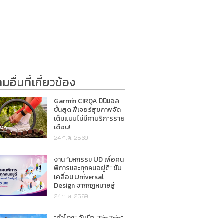
อื่นที่เกี่ยวข้อง
Garmin CIRQA มินิมอล
ขั้นสุด ฟีเจอร์สุขภาพจัด
เต็มแบบไม่มีค่าบริการราย
เดือน!
24 ก.ค. 2569
งาน “มหกรรม UD เพื่อคน
พิการและทุกคนอยู่ดี” ขับ
เคลื่อน Universal
Design จากกฎหมายสู่
การใช้ชีวิตจริง
24 ก.ค. 2569
“คำโตๆ” จับมือ “Fin Trip”