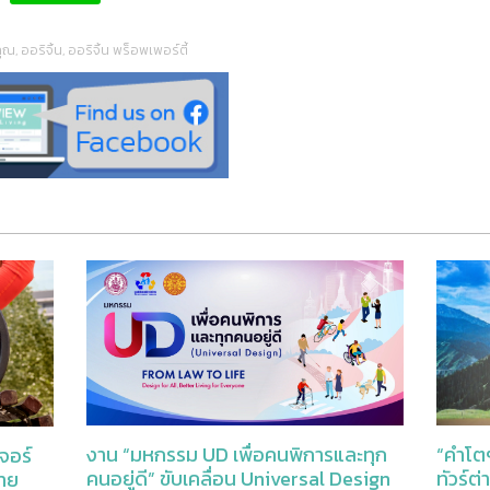
คุณ
,
ออริจิ้น
,
ออริจิ้น พร็อพเพอร์ตี้
“คำโตๆ
งาน “มหกรรม UD เพื่อคนพิการและทุก
จอร์
ทัวร์ต
คนอยู่ดี” ขับเคลื่อน Universal Design
ราย