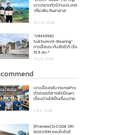
เจาะตลาดทัวร์ต่างประเทศ
‘เที่ยวฟิน กินฮาลาล’
20 ก.ค. 2569
“VIMARNO
Sukhumvit-Bearing”
ทาวน์โฮมระดับลักชัวรี เริ่ม
13.9 ลบ.*
14 ก.ค. 2569
ecommend
เจาะเบื้องหลัง HomePro
ตัวช่วยแก้สารพัดปัญหา
เรื่องบ้านให้เป็นเรื่องง่าย
9 มิ.ย. 2569
[Preview] D:CODE SRI
NAKARIN คอนโดใกล้