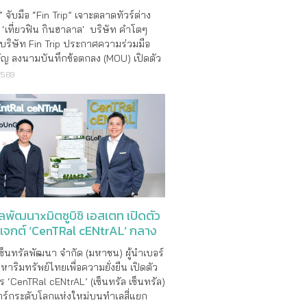
 จับมือ “Fin Trip” เจาะตลาดทัวร์ต่าง
‘เที่ยวฟิน กินฮาลาล' บริษัท คำโตๆ
 บริษัท Fin Trip ประกาศความร่วมมือ
คัญ ลงนามบันทึกข้อตกลง (MOU) เปิดตัว
่องเที่ยวฮาลาลเต็มรูปแบบ ภายใต้แบรนด์
2569
Fintrip” นำเสนอมิติใหม่แห่งการเดิน
ต้แนวคิด “Filling Fin Halal Trip” ต�
ัลพัฒนาxมิตซูบิชิ เอสเตท เปิดตัว
รเจกต์ ‘CenTRal cENtrAL’ กลาง
เซ็นทรัลพัฒนา จำกัด (มหาชน) ผู้นำเบอร์
งหาริมทรัพย์ไทยเพื่อความยั่งยืน เปิดตัว
 ‘CenTRal cENtrAL’ (เซ็นทรัล เซ็นทรัล)
ร์กระดับโลกแห่งใหม่บนทำเลสี่แยก