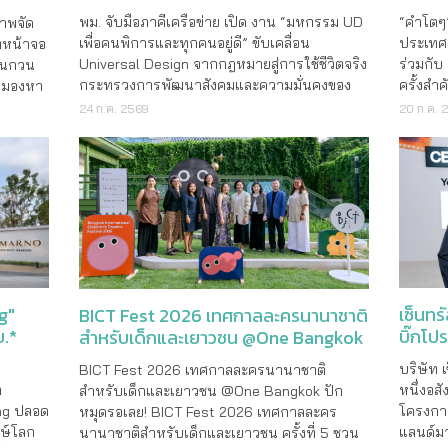
จากกฎหมายสู่การใช้ชีวิตจริง
“คำโตๆ”
พม. จับมือภาคีเครือข่าย เปิด งาน “มหกรรม UD
ภาพจัด
ประเทศ 
เพื่อคนพิการและทุกคนอยู่ดี” ขับเคลื่อน
ี่หน้าจอ
ร่วมกับ
Universal Design จากกฎหมายสู่การใช้ชีวิตจริง
อนกวน
ครั้งสำ
กระทรวงการพัฒนาสังคมและความมั่นคงของ
มมองหา
ธุรกิจท
มนุษย์ (พม.) โดยกรมส่งเสริมและพัฒนาคุณภาพ
ารใช้
20 ก.ค. 
24 ก.ค. 2569
“คำโตๆ 
ชีวิตคนพิการ ร่วมกับมูลนิธิคนพิการไทย และ
ามข้อมูล
ทางภายใ
มหาวิทยาลัยธรรมศาสตร์ ภายใต�
เซ็นทร
g"
BICT Fest 2026 เทศกาลละครนานาชาติ
บิ๊กโป
บ.*
สำหรับเด็กและเยาวชน @One Bangkok
สยาม
บริษัท 
BICT Fest 2026 เทศกาลละครนานาชาติ
หนึ่งอสั
า
สำหรับเด็กและเยาวชน @One Bangkok ปัก
โครงการ
ing ปลอด
หมุดรอเลย! BICT Fest 2026 เทศกาลละคร
แลนด์มา
กษ์โลก
นานาชาติสำหรับเด็กและเยาวชน ครั้งที่ 5 ชวน