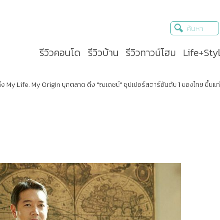
รีวิวคอนโด
รีวิวบ้าน
รีวิวทาวน์โฮม
Life+Sty
ดิ้ง My Life. My Origin บุกตลาด ดึง “ณเดชน์” ซุปเปอร์สตาร์อันดับ 1 ของไทย ขึ้นแ