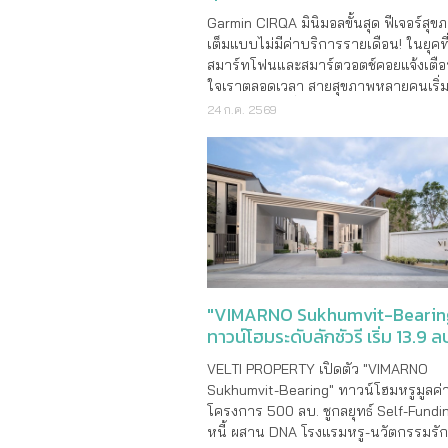
เดือน!
Garmin CIRQA มินิมอลขั้นสุด ฟีเจอร์สุข
เต็มแบบไม่มีค่าบริการรายเดือน! ในยุคท
สมาร์ทโฟนและสมาร์ตวอตช์คอยแจ้งเตื
ใจเราตลอดเวลา สายสุขภาพหลายคนเริ่
ทางเลือกใหม่ที่จะช่วยให้เรา “โฟกัสกับก
24 ก.ค. 2569
ชีวิต” ได้อย่างเต็มที่ โดยไม่ขาดการติดต
ร่างกาย
"VIMARNO Sukhumvit-Bearin
ทาวน์โฮมระดับลักชัวรี เริ่ม 13.9 ล
VELTI PROPERTY เปิดตัว "VIMARNO
Sukhumvit-Bearing" ทาวน์โฮมหรูมูลค่
โครงการ 500 ลบ. ชูกลยุทธ์ Self-Fund
หนี้ ผสาน DNA โรงแรมหรู-นวัตกรรมรั