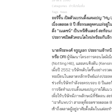
29 เม.ย. 2560
Categories :
ข่าวโปรโมชั่น
Tags :
News
ออริจิ้น เปิดตัวแบรนดิ้งแคมเปญ “
My L
เนื่องตลอด
8 ปี เชื่อหมดยุคคนแห่อยู่ใน
ดึง “ณเดชน์”
เป็น
พรีเซ็นเตอร์ สะท้
ประกาศเปิดตัวคอนโดใหม่
พร้อม
กันอีก
นายพีระพงศ์ จรูญเอก ประธานเจ้าหน้าที
หรือ
ORI
ผู้พัฒนาโครงการคอนโดมิเนีย
(Notting Hill), และเคนซิงตัน (Kensing
เมื่อปี 2552 บริษัทเติบโตขึ้นอย่างรวด
ทะเบียนในตลาดหลักทรัพย์แห่งประเทศไ
ช่วงที่บริษัทกำลังจะครบรอบ 8 ปีและก้
การจัดทำแบรนดิ้งแคมเปญภายใต้แนว
เพื่อให้บริษัทมีภาพลักษณ์ที่ชัดเจน ส
“เราค้นพบว่า สาเหตุที่ยอดขายตลอด 8 
เข้าถึงตลาดผู้อยู่อาศัยดั้งเดิมในแต่ล