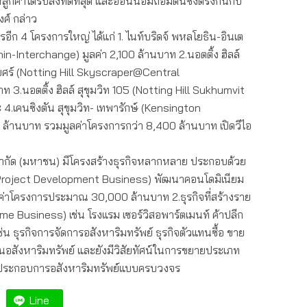
ูกค้าได้รับสิ่งที่ดีที่สุด และอ่อนน้อมถ่อมตนซึ่งตรงกันกับ
ศ์ กล่าว
ารอีก 4 โครงการใหญ่ ได้แก่ 1. ไนท์บริดจ์ พหลโยธิน-อินเต
n-Interchange) มูลค่า 2,100 ล้านบาท 2.นอตติ้ง ฮิลล์
บศร์ (Notting Hill Skyscraper@Central
 3.นอตติ้ง ฮิลล์ สุขุมวิท 105 (Notting Hill Sukhumvit
 4.เคนซิงตัน สุขุมวิท- เทพารักษ์ (Kensington
ล้านบาท รวมมูลค่าโครงการกว่า 8,400 ล้านบาท เปิดวีไอ
ตี้ จำกัด (มหาชน) มีโครงสร้างธุรกิจหลากหลาย ประกอบด้วย
าย (Project Development Business) พัฒนาคอนโดมิเนียม
าโครงการประมาณ 30,000 ล้านบาท 2.ธุรกิจที่สร้างราย
come Business) เช่น โรงแรม เซอร์วิสอพาร์ตเมนท์ ค้าปลีก
่น ธุรกิจการจัดการอสังหาริมทรัพย์ ธุรกิจตัวแทนซื้อ ขาย
ด้านอสังหาริมทรัพย์ และยังมีวิสัยทัศน์ในการขยายประเภท
ป็นผู้ประกอบการอสังหาริมทรัพย์แบบครบวงจร
Line