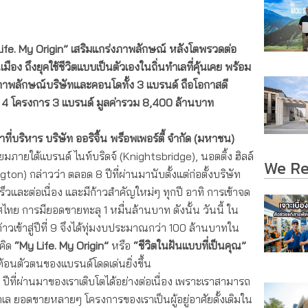
ife. My Origin
”
เสริมแกร่งภาพลักษณ์ หลังโตพรวดต่อ
เมือง ถึงยุคใช้ชีวิตแบบเป็นตัวเองในถิ่น
ทำเล
ที่คุ้นเคย
พร้อม
อนภาพลักษณ์บริษัทและคอนโด
ทั้ง
3 แบรนด์
ถือโอกาสดี
4 โครงการ 3 แบรนด์ มูลค่ารวม 8,400 ล้านบาท
่บริหาร บริษัท ออริจิ้น พร็อพเพอร์ตี้ จำกัด (มหาชน)
มภายใต้แบรนด์ ไนท์บริดจ์ (Knightsbridge), นอตติ้ง ฮิลล์
We R
ton) กล่าวว่า ตลอด 8 ปีที่ผ่านมานับตั้งแต่ก่อตั้งบริษัท
เร็วและต่อเนื่อง และมีก้าวสำคัญใหม่ๆ ทุกปี อาทิ การเข้าจด
ทย การมียอดขายทะลุ 1 หมื่นล้านบาท ดังนั้น วันนี้ ใน
าวเข้าสู่ปีที่ 9 จึงได้ทุ่มงบประมาณกว่า 100 ล้านบาทใน
คิด
“My Life. My Origin”
หรือ
“ชีวิตในฝันแบบที่เป็นคุณ”
ะท้อนตัวตนของแบรนด์โดดเด่นยิ่งขึ้น
ปีที่ผ่านมาของเราเติบโตได้อย่างต่อเนื่อง เพราะเราสามารถ
ะทำเล ยอดขายหลายๆ โครงการของเราเป็นผู้อยู่อาศัยดั้งเดิมใน