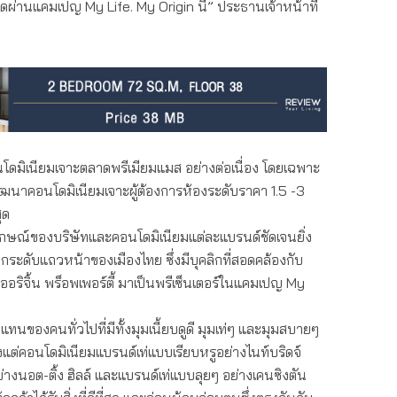
่สุดผ่านแคมเปญ My Life. My Origin นี้” ประธานเจ้าหน้าที่
อนโดมิเนียมเจาะตลาดพรีเมียมแมส อย่างต่อเนื่อง โดยเฉพาะ
ัฒนาคอนโดมิเนียมเจาะผู้ต้องการห้องระดับราคา 1.5 -3
ุด
พลักษณ์ของบริษัทและคอนโดมิเนียมแต่ละแบรนด์ชัดเจนยิ่ง
เอกระดับแถวหน้าของเมืองไทย ซึ่งมีบุคลิกที่สอดคล้องกับ
อริจิ้น พร็อพเพอร์ตี้ มาเป็นพรีเซ็นเตอร์ในแคมเปญ My
แทนของคนทั่วไปที่มีทั้งมุมเนี้ยบดูดี มุมเท่ๆ และมุมสบายๆ
งแต่คอนโดมิเนียมแบรนด์เท่แบบเรียบหรูอย่างไนท์บริดจ์
่างนอต-ติ้ง ฮิลล์ และแบรนด์เท่แบบลุยๆ อย่างเคนซิงตัน