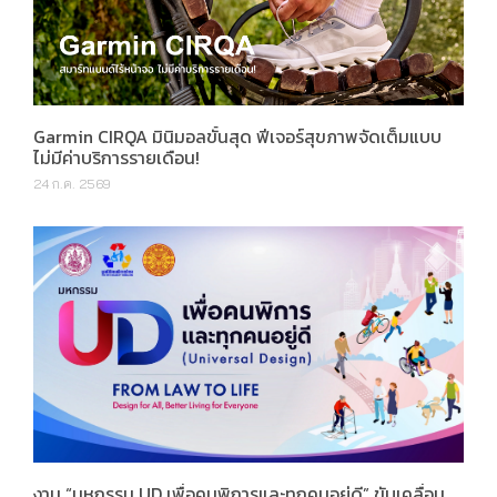
Garmin CIRQA มินิมอลขั้นสุด ฟีเจอร์สุขภาพจัดเต็มแบบ
ไม่มีค่าบริการรายเดือน!
24 ก.ค. 2569
งาน “มหกรรม UD เพื่อคนพิการและทุกคนอยู่ดี” ขับเคลื่อน