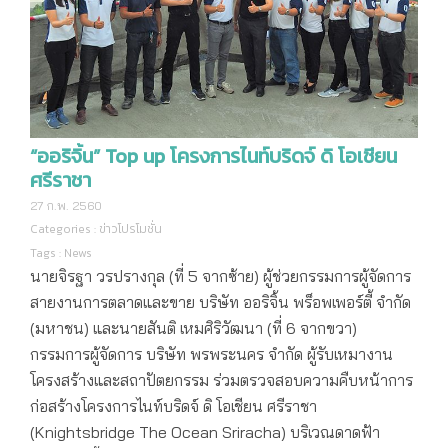
“ออริจิ้น” Top up โครงการไนท์บริดจ์ ดิ โอเชียน
ศรีราชา
27 ก.พ. 2560
Categories :
ข่าวโปรโมชั่น
Tags :
News
นายจิรฐา วรปรางกุล (ที่ 5 จากซ้าย) ผู้ช่วยกรรมการผู้จัดการ
สายงานการตลาดและขาย บริษัท ออริจิ้น พร็อพเพอร์ตี้ จำกัด
(มหาชน) และนายสันติ เหมศิริวัฒนา (ที่ 6 จากขวา)
กรรมการผู้จัดการ บริษัท พรพระนคร จำกัด ผู้รับเหมางาน
โครงสร้างและสถาปัตยกรรม ร่วมตรวจสอบความคืบหน้าการ
ก่อสร้างโครงการไนท์บริดจ์ ดิ โอเชียน ศรีราชา
(Knightsbridge The Ocean Sriracha) บริเวณดาดฟ้า