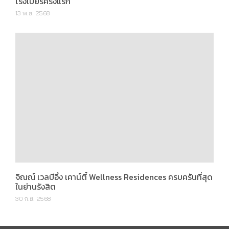
จิณณ์ เวลบีอิ้ง เคาน์ตี้ Wellness Residences ครบครันที่สุด
ในย่านรังสิต
30 ก.ย. 2568
Copyright © 2014 - 2019 ReviewYourLiving.com All Rights
Reserved.
Powered by AddTechHub