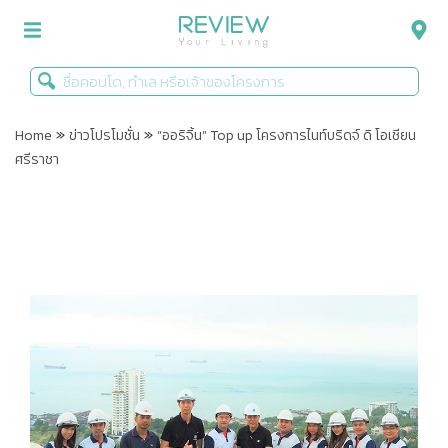
»
»
รีวิวคอนโด
Home
ข่าวโปรโมชั่น
“ออริจิ้น” Top up โครงการไนท์บริดจ์ ดิ โอเชียน
ศรีราชา
รีวิวบ้าน
รีวิวทาวน์โฮม
Life+Style
Infographic
ข่าวโปรโมชั่น