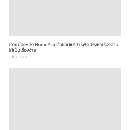
เจาะเบื้องหลัง HomePro ตัวช่วยแก้สารพัดปัญหาเรื่องบ้าน
ให้เป็นเรื่องง่าย
9 มิ.ย. 2569
[Preview] D:CODE SRI NAKARIN คอนโดใกล้สถานีศรีเอี่ยม
จาก "บ้านชาวไทย"
30 ม.ค. 2569