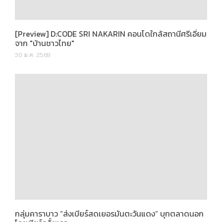
กลุ่มคาราบาว “ส่งเบียร์สดเยอรมันตะวันแดง” บุกตลาดนอก
โรงเบียร์ครั้งแรก
13 พ.ย. 2568