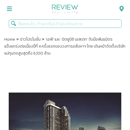
»
»
รีวิวคอนโด
Home
ข่าวโปรโมชั่น
‘เอพี’ และ ‘มิตซูบิชิ เอสเตท’ จับมือพันธมิตร
แข็งแกร่งต่อเนื่องปีที่ 4 ครั้งแรกของวงการอสังหาฯ ไทย เดินหน้าจัดตั้งบริษัท
รีวิวบ้าน
แม่ทุนจดสูงสุดถึง 6,100 ล้าน
รีวิวทาวน์โฮม
Life+Style
Infographic
ข่าวโปรโมชั่น