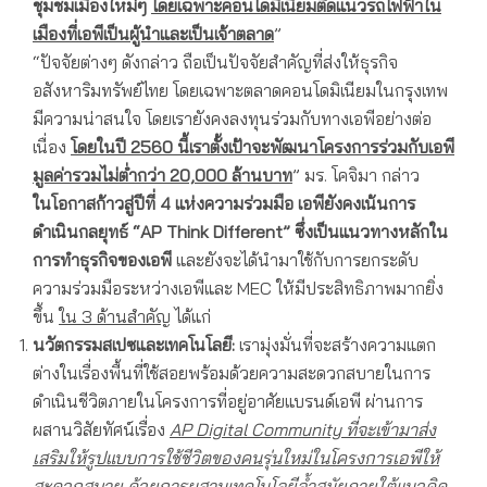
ชุมชมเมืองใหม่ๆ
โดยเฉพาะคอนโดมิเนียมติดแนวรถไฟฟ้าใน
เมืองที่เอพีเป็นผู้นำและเป็นเจ้าตลาด
”
“ปัจจัยต่างๆ ดังกล่าว ถือเป็นปัจจัยสำคัญที่ส่งให้ธุรกิจ
อสังหาริมทรัพย์ไทย โดยเฉพาะตลาดคอนโดมิเนียมในกรุงเทพ
มีความน่าสนใจ โดยเรายังคงลงทุนร่วมกับทางเอพีอย่างต่อ
เนื่อง
โดยในปี
2560 นี้เราตั้งเป้าจะพัฒนาโครงการร่วมกับเอพี
มูลค่ารวมไม่ต่ำกว่า 20,000 ล้านบาท
” มร. โคจิมา กล่าว
ในโอกาสก้าวสู่ปีที่
4 แห่งความร่วมมือ เอพียังคงเน้นการ
ดำเนินกลยุทธ์ “AP Think Different” ซึ่งเป็นแนวทางหลักใน
การทำธุรกิจของเอพี
และยังจะได้นำมาใช้กับการยกระดับ
ความร่วมมือระหว่างเอพีและ MEC ให้มีประสิทธิภาพมากยิ่ง
ขึ้น
ใน
3 ด้านสำคัญ
ได้แก่
นวัตกรรมสเปซและเทคโนโลยี
:
เรามุ่งมั่นที่จะสร้างความแตก
ต่างในเรื่องพื้นที่ใช้สอยพร้อมด้วยความสะดวกสบายในการ
ดำเนินชีวิตภายในโครงการที่อยู่อาศัยแบรนด์เอพี ผ่านการ
ผสานวิสัยทัศน์เรื่อง
AP Digital Community ที่จะเข้ามาส่ง
เสริมให้
รูปแบบ
การใช้ชีวิตของคนรุ่นใหม่ในโครงการเอพี
ให้
สะดวกสบาย ด้วยการผสานเทคโนโลยีล้ำสมัยภายใต้แนวคิด