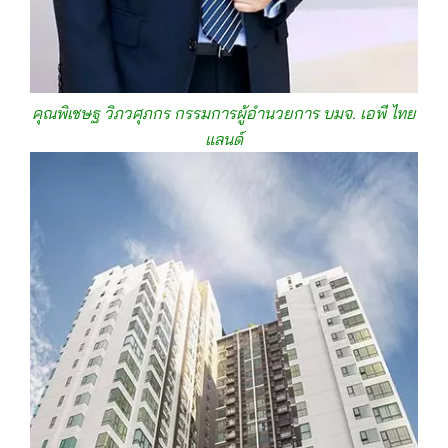
คุณพิเชษฐ วิภวศุภกร กรรมการผู้อำนวยการ บมจ. เอพี ไทย
แลนด์