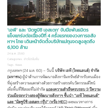
‘เอพี’ และ ‘มิตซูบิชิ เอสเตท’ จับมือพันธมิตร
แข็งแกร่งต่อเนื่องปีที่ 4 ครั้งแรกของวงการอสัง
หาฯ ไทย เดินหน้าจัดตั้งบริษัทแม่ทุนจดสูงสุดถึง
6,100 ล้าน
24 ม.ค. 2560
Categories :
ข่าวโปรโมชั่น
Tags :
News
กรุงเทพฯ
(24 ม.ค. 60) – วันนี้
บริษัท เอพี (ไทยแลนด์) จำกัด
(มหาชน)
ผู้นำด้านการพัฒนาอสังหาริมทรัพย์สำหรับคนเมือง
ที่มุ่งสร้างความแตกต่างด้วยการสร้างสรรค์นวัตกรรมดีไซน์
เพื่อพื้นที่ใช้สอยที่ไม่จำกัด
แถลงความสำเร็จครบรอบ
3 ปีความ
ร่วมมือระหว่างสองผู้พัฒนาอสังหาฯ ชั้นนำ “เอพี ไทยแลนด์”
และ
“มิตซูบิชิ เอสเตท กรุ๊ป” (หรือ
MEC
)
เผยแนวทางการ
ดำเนินงานร่วมกัน
ภายใต้กลยุทธ์
‘AP Think Different
‘
เพื่อ