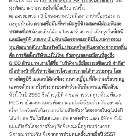
มุ่งพัฒนาความร่วมมือที่ยิ่งแข็งแกร่งขึ้น
ตลอดระยะเวลา 3 ปีของความร่วมมือมากกว่าเรื่องของการ
ลงทุนนั่นคือ
ความเชื่อมั่นที่ทางมิตซูบิชิ เอสเตทมีต่อเอพีและ
ประเทศไทย
ดังจะเห็นได้จากโครงสร้างการดำเนินธุรกิจที่
เอพี
และมิตซูบิชิ เอสเตท เป็นพันธมิตรรายแรกที่มีโมเดลการร่วม
ทุนพัฒนาอสังหาริมทรัพย์ในประเทศไทยที่แตกต่างจากรายอื่น
คือ การจัดตั้งบริษัทแม่ในไทย ด้วยทุนจดทะเบียนที่สูงถึง
6,100 ล้านบาท ภายใต้ชื่อ “บริษัท พรีเมียม เรสซิเดนท์ จำกัด”
เพื่อทำหน้าที่บริหารจัดการโครงการภายใต้การร่วมทุน โดย
ทางมิตซูบิชิ เอสเตทได้ส่งทีมงานจากญี่ปุ่นที่มีความเชี่ยวชาญ
เฉพาะด้าน มานั่งทำงานประจำร่วมกับทีมงานเอพีอีกด้วย
ทั้งนี้ ในปี 2560 ซึ่งก้าวสู่ปีที่ 4 ของการร่วมทุน ทั้งเอพีและ
MEC เรายังคงวางแผนพัฒนาคอนโดมิเนียมร่วมกันอย่างต่อ
เนื่อง โดยในครึ่งปีแรกเราพร้อม
เปิดตัว
2
โครงการใหญ่แห่งปี
ได้แก่
Life วัน ไวร์เลส
และ
Life ลาดพร้าว
และบริษัทฯ ยังมี
แผนเปิดตัวโครงการอื่นๆ อีกซึ่งขณะนี้อยู่ระหว่างการ
พิจารณาร่วมกัน ซึ่ง
จากการร่วมทุนครั้งแรกเมื่อปี
2557