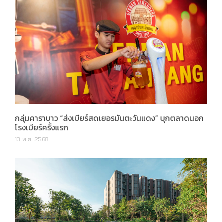
กลุ่มคาราบาว “ส่งเบียร์สดเยอรมันตะวันแดง” บุกตลาดนอก
โรงเบียร์ครั้งแรก
13 พ.ย. 2568