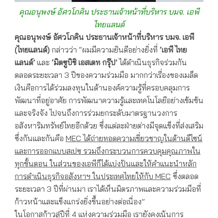
คุณอนุพงษ์ อัศวโภคิน ประธานเจ้าหน้าที่บริหาร บมจ. เอพี
ไทยแลนด์
คุณอนุพงษ์ อัศวโภคิน ประธานเจ้าหน้าที่บริหาร บมจ. เอพี
(ไทยแลนด์)
กล่าวว่า “ผมมีความยินดีอย่างยิ่งที่
‘เอพี ไทย
แลนด์’
และ
‘มิตซูบิชิ เอสเตท กรุ๊ป’
ได้ดำเนินธุรกิจร่วมกัน
ตลอดระยะเวลา 3 ปีของความร่วมมือ มากกว่าเรื่องของเมล็ด
เงินคือการได้ร่วมลงทุนในด้านองค์ความรู้ที่ครอบคลุมการ
พัฒนาที่อยู่อาศัย การพัฒนาความรู้และเทคโนโลยีอย่างเข้มข้น
และจริงจัง ไปจนถึงการร่วมยกระดับมาตรฐานวงการ
อสังหาริมทรัพย์ไทยอีกด้วย ซึ่งแต่ละฝ่ายต่างมีจุดแข็งที่ส่งเสริม
ซึ่งกันและกันคือ
MEC ได้ถ่ายทอดความเชี่ยวชาญ
ในด้านดีไซน์
และการออกแบบสเปซ รวมถึงกระบวนการควบคุมคุณภาพใน
ทุกขั้นตอน ในส่วนของเอพีก็ได้แบ่งปันและให้คำแนะนำหลัก
การดำเนินธุรกิจอสังหาฯ ในประเทศไทยให้กับ
MEC
ซึ่งตลอด
ระยะเวลา 3 ปีที่ผ่านมา เราได้เห็นมิตรภาพและความร่วมมือที่
ก้าวหน้าและแข็งแกร่งยิ่งขึ้นอย่างต่อเนื่อง”
ในโอกาสก้าวสู่ปีที่ 4 แห่งความร่วมมือ เรายังคงเน้นการ