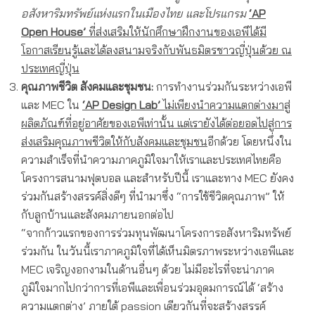
อสังหาริมทรัพย์
แห่งแรกในเมืองไทย และโปรแกรม
‘AP
Open House’
ที่ส่งเสริมให้นักศึกษาฝึกงานของเอพีได้มี
โอกาสเรียนรู้และได้ลงสนามจริงกับพันธมิตรชาวญี่ปุ่นด้วย ณ
ประเทศญี่ปุ่น
คุณภาพชีวิต สังคมและชุมชน
:
การทำงานร่วมกันระหว่างเอพี
และ MEC ใน
‘AP Design Lab’
ไม่เพียงนำความแตกต่างมาสู่
ผลิตภัณฑ์ที่อยู่อาศัยของเอพีเท่านั้น แต่เรายังได้ต่อยอดไปสู่การ
ส่งเสริมคุณภาพชีวิตให้กับสังคมและชุมชน
อีกด้วย โดยหนึ่งใน
ความสำเร็จที่นำความภาคภูมิใจมาให้เราและประเทศไทยคือ
โครงการสนามฟุตบอล และสำหรับปีนี้ เราและทาง MEC ยังคง
ร่วมกันสร้างสรรค์สิ่งดีๆ ที่นำมาซึ่ง “การใช้ชีวิตคุณภาพ” ให้
กับลูกบ้านและสังคมภายนอกต่อไป
“จากก้าวแรกของการร่วมทุนพัฒนาโครงการอสังหาริมทรัพย์
ร่วมกัน ในวันนี้เราภาคภูมิใจที่ได้เห็นมิตรภาพระหว่างเอพีและ
MEC เจริญงอกงามในด้านอื่นๆ ด้วย ไม่มีอะไรที่จะน่าภาค
ภูมิใจมากไปกว่าการที่เอพีและเพื่อนร่วมอุดมการณ์ได้ ‘สร้าง
ความแตกต่าง’ ภายใต้ passion เดียวกันที่จะสร้างสรรค์