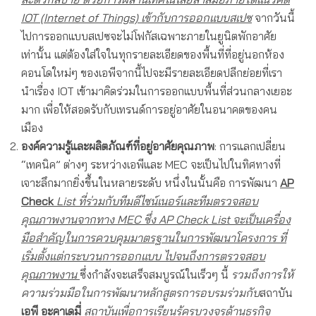
I
OT (Internet of Things) เข้ากับการออกแบบ
สเปซ
จากวันนี้
ไปการออกแบบสเปซจะไม่โฟกัสเฉพาะภายในยูนิตพักอาศัย
เท่านั้น แต่ต้องใส่ใจในทุกรายละเอียดของพื้นที่ที่อยู่นอกห้อง
คอนโดใหม่ๆ ของเอพีจากนี้ไปจะมีรายละเอียดปลีกย่อยที่เรา
นำเรื่อง IOT เข้ามาคิดร่วมในการออกแบบพื้นที่ส่วนกลางเยอะ
มาก เพื่อให้สอดรับกับเทรนด์การอยู่อาศัยในอนาคตของคน
เมือง
องค์ความรู้และผลิตภัณฑ์ที่อยู่อาศัยคุณภาพ
: การแลกเปลี่ยน
“เทคนิค” ต่างๆ ระหว่างเอพีและ MEC จะเป็นไปในทิศทางที่
เจาะลึกมากยิ่งขึ้นในหลายระดับ หนึ่งในนั้นคือ การพัฒนา
AP
Check
List ที่ร่วมกับทีมดีไซน์เนอร์และทีมตรวจสอบ
คุณภาพงานจากทาง MEC ซึ่ง AP Check List จะเป็นเครื่อง
มือสำคัญในการควบคุมมาตรฐานในการพัฒนาโครงการ ที่
เริ่มตั้งแต่กระบวนการออกแบบ ไปจนถึงการตรวจสอบ
คุณภาพงาน
ซึ่งกำลังจะเสร็จสมบูรณ์ในเร็วๆ นี้
รวมถึงการให้
ความร่วมมือในการพัฒนาหลักสูตรการอบรมร่วมกับ
สถาบัน
เอพี อะคาเดมี่
สถาบันเพื่อการเรียนรู้ครบวงจรด้านธุรกิจ