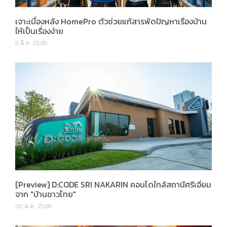
เจาะเบื้องหลัง HomePro ตัวช่วยแก้สารพัดปัญหาเรื่องบ้าน
ให้เป็นเรื่องง่าย
9 มิ.ย. 2569
[Preview] D:CODE SRI NAKARIN คอนโดใกล้สถานีศรีเอี่ยม
จาก "บ้านชาวไทย"
30 ม.ค. 2569