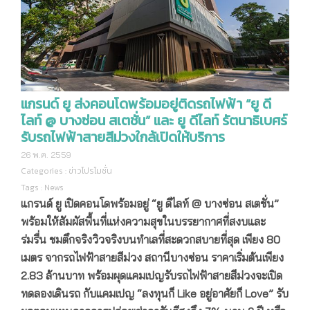
แกรนด์ ยู ส่งคอนโดพร้อมอยู่ติดรถไฟฟ้า “ยู ดี
ไลท์ @ บางซ่อน สเตชั่น” และ ยู ดีไลท์ รัตนาธิเบศร์
รับรถไฟฟ้าสายสีม่วงใกล้เปิดให้บริการ
26 พ.ค. 2559
Categories :
ข่าวโปรโมชั่น
Tags :
News
แกรนด์ ยู เปิดคอนโดพร้อมอยู่ “ยู ดีไลท์
@ บางซ่อน สเตชั่น”
พร้อมให้สัมผัสพื้นที่แห่งความสุขในบรรยากาศที่สงบและ
ร่มรื่น ชมตึกจริงวิวจริงบนทำเลที่สะดวกสบายที่สุด เพียง 80
เมตร จากรถไฟฟ้าสายสีม่วง สถานีบางซ่อน ราคาเริ่มต้นเพียง
2.83 ล้านบาท พร้อมผุดแคมเปญรับรถไฟฟ้าสายสีม่วงจะเปิด
ทดลองเดินรถ กับแคมเปญ “
ลงทุนก็
Like
อยู่อาศัยก็
Love
”
รับ