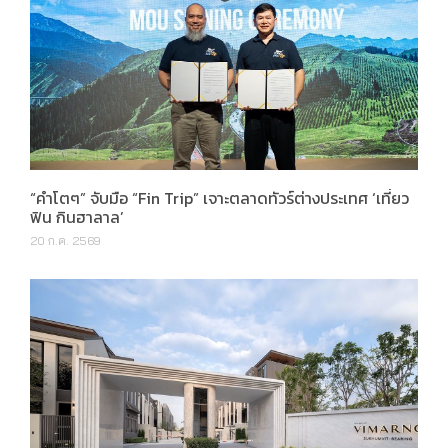
“คำโตๆ” จับมือ “Fin Trip” เจาะตลาดทัวร์ต่างประเทศ ‘เที่ยว
ฟิน กินฮาลาล’
20 ก.ค. 2569