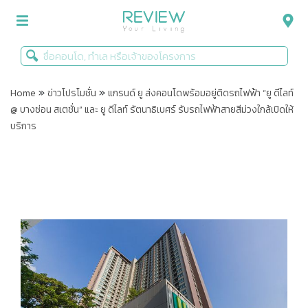
»
»
รีวิวคอนโด
Home
ข่าวโปรโมชั่น
แกรนด์ ยู ส่งคอนโดพร้อมอยู่ติดรถไฟฟ้า “ยู ดีไลท์
@ บางซ่อน สเตชั่น” และ ยู ดีไลท์ รัตนาธิเบศร์ รับรถไฟฟ้าสายสีม่วงใกล้เปิดให้
รีวิวบ้าน
บริการ
รีวิวทาวน์โฮม
Life+Style
Infographic
ข่าวโปรโมชั่น