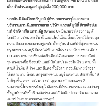
ผลตอบแทนจากการปล่อยเช่าการันตีสูงถึง
7% นาน 2 ปี หรือ
เลือกรับส่วนลดมูลค่าสูงสุดถึง 200,000 บาท
นายสันติ ตันติไชยบริบูรณ์ ผู้อำนวยการอาวุโส สายงาน
บริหารแบรนด์และการตลาด บริษัท แกรนด์ ยูนิตี้ ดิเวลล็อปเม
นท์ จำกัด
หรือ แกรนด์ยู (
Grand U)
เปิดเผยว่าโครงการยู ดี
ไลท์@บางซ่อน สเตชั่น เป็นคอนโดมิเนียมที่ตอบโจทย์ได้ครบทุก
ความต้องการของการอยู่อาศัย ตั้งอยู่บนทำเลที่ดีที่สุดของถนน
กรุงเทพฯ-นนทบุรี ติดรถไฟฟ้าสายสีม่วง สถานีบางซ่อน เพียง
80 เมตร สามารถเชื่อมต่อเข้าเมืองได้สะดวกสบาย เพราะใกล้
ชุมทางบางซื่อ ซึ่งจะเป็นเทอมินัลใหญ่ของรถไฟฟ้า 3 สาย ทั้ง
สายสีน้ำเงิน สีม่วง และ สีแดง ทั้งยังสามารถเดินทางเข้าออก
ได้หลายทาง ทั้งถนนกรุงเทพฯ-นนทบุรี และถนนประชาชื่น 19
ใกล้จุดขึ้น-ลงทางด่วนประชานุกูล และกำแพงเพชร 2
นอกจากนี้โครงการยังอยู่ใกล้สถานที่อำนวยความสะดวกต่างๆ
ทั้งศูนย์การค้าบิ๊กซี วงศ์สว่าง เทสโก้ โลตัส ประชาชื่น ตลาดบอ
งมาเช่ โรงพยาบาลเกษมราษฎร์