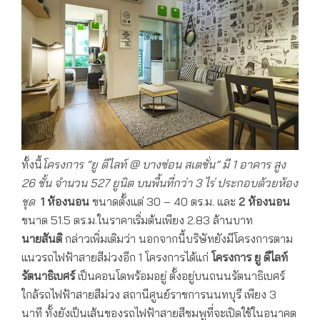
ทั้งนี้
โครงการ “ยู ดีไลท์
@
บางซ่อน สเตชั่น” มี
1
อาคาร สูง
26
ชั้น จำนวน
527
ยูนิต บนพื้นที่กว่า
3
ไร่ ประกอบด้วยห้อง
ชุด
1 ห้องนอน
ขนาดตั้งแต่ 30 – 40 ตร.ม. และ
2 ห้องนอน
ขนาด 51.5 ตร.ม.ในราคาเริ่มต้นเพียง 2.83 ล้านบาท
นายสันติ
กล่าวเพิ่มเติมว่า นอกจากนี้บริษัทยังมีโครงการตาม
แนวรถไฟฟ้าสายสีม่วงอีก 1 โครงการได้แก่
โครงการ ยู ดีไลท์
รัตนาธิเบศร์
เป็นคอนโดพร้อมอยู่ ตั้งอยู่บนถนนรัตนาธิเบศร์
ใกล้รถไฟฟ้าสายสีม่วง สถานีศูนย์ราชการนนทบุรี เพียง 3
นาที ทั้งยังเป็นเส้นของรถไฟฟ้าสายสีชมพูที่จะเปิดใช้ในอนาคต