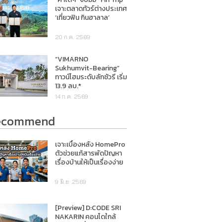
เจาะตลาดทัวร์ต่างประเทศ
‘เที่ยวฟิน กินฮาลาล’
20 ก.ค. 2569
“VIMARNO
Sukhumvit-Bearing”
ทาวน์โฮมระดับลักชัวรี เริ่ม
13.9 ลบ.*
14 ก.ค. 2569
ecommend
เจาะเบื้องหลัง HomePro
ตัวช่วยแก้สารพัดปัญหา
เรื่องบ้านให้เป็นเรื่องง่าย
9 มิ.ย. 2569
[Preview] D:CODE SRI
NAKARIN คอนโดใกล้