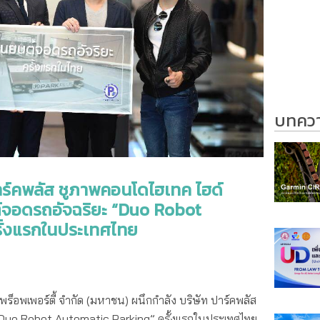
บทความ
ร์คพลัส ชูภาพคอนโดไฮเทค ไฮด์
ยนต์จอดรถอัจฉริยะ “Duo Robot
ั้งแรกในประเทศไทย
พร็อพเพอร์ตี้ จำกัด (มหาชน) ผนึกกำลัง บริษัท ปาร์คพลัส
ะ “Duo Robot Automatic Parking” ครั้งแรกในประเทศไทย