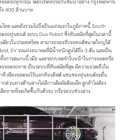
รื่องจอดรถทุกกรณี โดยบริษัทประกันชั้นนำอย่าง กรุงไทยพานิ
ถึง 400 ล้านบาท
รกในไทย และยังรวมไปถึงเป็นแห่งแรกในภูมิภาคนี้ South
จอดรถหุ่นยนต์ ระบบ Duo Robot ซึ่งทันสมัยที่สุดในเวลานี้
ะบบเดียวในประเทศไทย สามารถรองรับรถยนต์ขนาดใหญ่ได้
rid, EV รถแห่งอนาคตที่มีน้ำหนักสูงได้ถึง 3 ตัน และเป็น
c ทั้งการสแกนนิ้วมือ และระบบจดจำใบหน้าในการจอดหรือ
ตรจอดรถหาย เป็นระบบที่ทันสมัยที่สุด มีความรวดเร็วใน
 นาที เพียงจอดรถไว้นอกห้องลิฟต์ แขนของหุ่นยนต์จะยื่น
ส่วนยางด้านล่างไม่มีการสัมผัสล้อแม็ค ลูกค้าไม่ต้อง
สียหายที่จะเกิดขึ้นกับตัวรถ หรือระบบช่วงล่าง