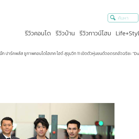
รีวิวคอนโด
รีวิวบ้าน
รีวิวทาวน์โฮม
Life+Sty
ึก ปาร์คพลัส ชูภาพคอนโดไฮเทค ไฮด์ สุขุมวิท 11 เปิดตัวหุ่นยนต์จอดรถอัจฉริยะ 