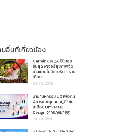
อื่นที่เกี่ยวข้อง
Garmin CIRQA มินิมอล
ขั้นสุด ฟีเจอร์สุขภาพจัด
เต็มแบบไม่มีค่าบริการราย
เดือน!
24 ก.ค. 2569
งาน “มหกรรม UD เพื่อคน
พิการและทุกคนอยู่ดี” ขับ
เคลื่อน Universal
Design จากกฎหมายสู่
การใช้ชีวิตจริง
24 ก.ค. 2569
“คำโตๆ” จับมือ “Fin Trip”