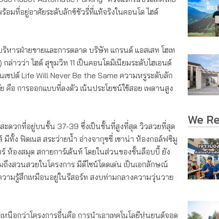
มที่อยู่อาศัยระดับลักซ์ชัวรี่ที่แท้จริงในคอนโด ไฮด์
่บริหารฝ่ายขายและการตลาด บริษัท แกรนด์ แอสเสท โฮเท
 กล่าวว่า ไฮด์ สุขุมวิท 11 เป็นคอนโดมิเนียมระดับไฮเอนด์
คอนเซปต์ Life Will Never Be the Same ความหรูระดับลัก
อาศัย คือ การออกแบบที่ลงตัว เน้นประโยชน์ใช้สอย เพดานสูง
We R
กที่อยู่บนชั้น 37-39 ซึ่งเป็นชั้นที่สูงที่สุด วิวสวยที่สุด
์ มีทั้ง ฟิตเนส สระว่ายน้ำ อ่างจากุซชี่ เซาน่า ห้องกอล์ฟซิมู
ร์ ห้องสมุด สกายการ์เด้นท์ โดยในส่วนของชั้นล็อบบี้ ยัง
วมถึงสวนสวยในโครงการ มีดีไซน์โดดเด่น เป็นเอกลักษณ์
ความรู้สึกเหมือนอยู่ในรีสอร์ท สงบท่ามกลางความวุ่นวาย
นี้ที่เหนือกว่าโครงการอื่นคือ การนำเอาเทคโนโลยีหุ่นยนต์จอด