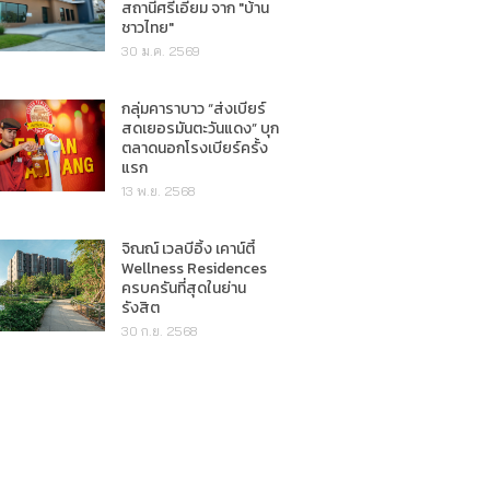
สถานีศรีเอี่ยม จาก "บ้าน
ชาวไทย"
30 ม.ค. 2569
กลุ่มคาราบาว “ส่งเบียร์
สดเยอรมันตะวันแดง” บุก
ตลาดนอกโรงเบียร์ครั้ง
แรก
13 พ.ย. 2568
จิณณ์ เวลบีอิ้ง เคาน์ตี้
Wellness Residences
ครบครันที่สุดในย่าน
รังสิต
30 ก.ย. 2568