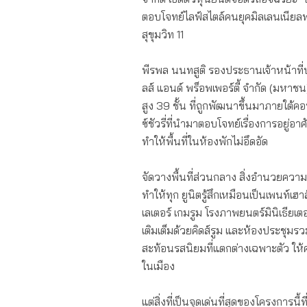
ตอบโจทย์ไลฟ์สไตล์คนยุคมิลเลนเนียลพร้อ
สุขุมวิท 11
พีรพล นนทสูติ รองประธานเจ้าหน้าที
ลส์ แอนด์ พร็อพเพอร์ตี้ จำกัด (มหาชน)
สูง 39 ชั้น ที่ถูกพัฒนาขึ้นมาภายใต้
ซ์ชัวรี่ที่นำมาตอบโจทย์เรื่องการอยู่
ทำให้พื้นที่ในห้องพักไม่อึดอัด
จัดวางพื้นที่ส่วนกลาง สิ่งอำนวยความสะดว
ทำให้ทุก ยูนิตรู้สึกเหมือนเป็นเพนท์เฮาส
เลเตอร์ เกมรูม โรงภาพยนตร์มินิเธียเตอ
เติมเต็มด้วยคิดส์รูม และห้องประชุมร
สะท้อนรสนิยมที่แตกต่างเฉพาะตัว ให้
ในเมือง
แต่สิ่งที่เป็นจุดเด่นที่สุดของโครงการ