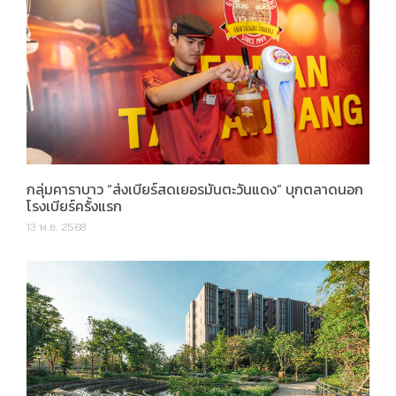
กลุ่มคาราบาว “ส่งเบียร์สดเยอรมันตะวันแดง” บุกตลาดนอก
โรงเบียร์ครั้งแรก
13 พ.ย. 2568