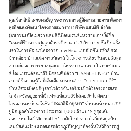
คุณวิลาสิณี เดชอมรธัญ รองกรรมการผู้จัดการสายงานพัฒนา
ธุรกิจและพัฒนาโครงการแนวราบ บริษัท แสนสิริ จำกัด
(มหาชน)
เปิดเผยว่า แสนสิริเปิดแบรนด์แนวราบ ภายใต้ชื่อ
“อณาสิริ”
เจาะกลุ่มลูกค้าระดับราคา 1-3 ล้านบาท ซึ่งเป็นครั้ง
แรกในการพัฒนาโครงการ Low Rise แบบมิกซ์โปรดักส์ รวม
บ้านเดี่ยว บ้านแฝด ทาวน์เฮาส์ ในโครงการเดียวกันตอบรับทุก
ความต้องการ ครอบคลุมตลาดโครงการแนวราบในทุกเซกเมน
ต์ โดยแบรนด์อณาสิริ มีคอนเซ็ปต์ว่า “LIVABLE LIVES” บ้าน
อณาสิริ ความรู้สึกที่เติมเต็ม มาจากคำว่า “อณา + แสนสิริ”
บ้านที่รวมสังคมดีๆ เอาไว้ด้วยกัน เตรียมเปิดตัวโครงการแรก
ในจังหวัดอยุธยาที่เป็นทำเลที่แสนสิริไม่เคยเข้าไปพัฒนา
โครงการมาก่อน ในชื่อ
“อณาสิริ อยุธยา”
จำนวนทั้งหมด 318
ยูนิต มูลค่าโครงการประมาณ 1,000 ล้านบาท ชูจุดเด่น
ออกแบบสไตล์ Minimal Loft สมัยใหม่ รวมสไตล์แห่งยุคกับ
เสน่ห์แห่งเมือง สอดแทรกด้วยภูมิปัญญาท้องถิ่นในวิถีการอยู่