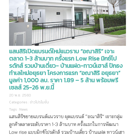
แสนสิริเปิดแบรนด์ใหม่แนวราบ “อณาสิริ” เจาะ
ตลาด 1-3 ล้านบาท ครั้งแรก Low Rise มิกซ์โป
รดักส์ รวมบ้านเดี่ยว- บ้านแฝด-ทาวน์เฮาส์ ปักธง
ทำเลใหม่อยุธยา โครงการแรก “อณาสิริ อยุธยา”
มูลค่า 1,000 ลบ. ราคา 1.89 – 5 ล้าน พร้อมพรี
เซลส์ 25-26 พ.ย.นี้
20 พ.ย. 2560
Categories :
ข่าวโปรโมชั่น
Tags :
News
แสนสิริขยายแบรนด์แนวราบ ผุดแบรนด์ “อณาสิริ” เจาะกลุ่ม
ลูกค้าตลาดระดับราคา 1-3 ล้านบาท ครั้งแรกในการพัฒนา
Low rise แบบมิกซ์โปรดักส์ รวมบ้านเดี่ยว บ้านแฝด ทาวน์เฮา