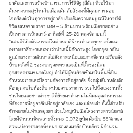
อาศัยและการสร้างบ้าน เช่น การใช้สีอิฐ (สีส้ม) ที่รอให้มา
ค้นหาความสุขใหม่ในเมืองเดิม กับสังคมที่มีคุณภาพ ตอบ
โจทย์ลงตัวในทุกการอยู่อาศัย เติมเต็มความสมบูรณ์ในการใช้
ชีวิต เสนอขายราคา 1.89 – 5 ล้านบาท พร้อมเปิดขายอย่าง
เป็นทางการวันเสาร์-อาทิตย์ที่ 25-26 พฤศจิกายนนี้
“แสนสิริเปิดตัวแบรนด์ใหม่ อณาสิริ บนทำเลอยุธยาครั้งแรก
เพราะเราศึกษาและพบว่าทำเลนี้มีศักภาพสูง โดยอยุธยาเป็น
ศูนย์กลางการเดินทางไปยังภาคเหนือและภาคอีสาน เปรียบดั่ง
บ้านหลังที่ 2 ของคนกรุงเทพฯ และเป็นที่ตั้งของนิคม
อุตสาหกรรมขนาดใหญ่ ทำให้มีผู้คนย้ายเข้ามาในพื้นที่เป็น
จำนวนมากและมีความต้องการที่อยู่อาศัย ซึ่งกลุ่มดีมานด์หลัก
คือกลุ่มคนในท้องถิ่น หน่วยงานราชการ รวมไปถึงแรงงานทั้ง
ชาวไทยและชาวต่างชาติที่ย้ายมาทำงานในนิคมอุตสาหกรรม
ที่ต้องการที่อยู่อาศัยเพื่ออยู่อาศัยเอง และปล่อยเช่า ทั้งนี้สำหรับ
ซัพพลายในทำเลอยุธยา ส่วนใหญ่เน้นเปิดโครงการทาวน์เฮาส์
โดยมีจำนวนซัพพลายทั้งหมด 3,072 ยูนิต คิดเป็น 55% ของ
ส่วนแบ่งการตลาดทั้งหมด รองลงมาคือบ้านเดี่ยว มีจำนวน