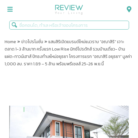
»
»
รีวิวคอนโด
Home
ข่าวโปรโมชั่น
แสนสิริเปิดแบรนด์ใหม่แนวราบ “อณาสิริ” เจาะ
ตลาด 1-3 ล้านบาท ครั้งแรก Low Rise มิกซ์โปรดักส์ รวมบ้านเดี่ยว- บ้าน
รีวิวบ้าน
แฝด-ทาวน์เฮาส์ ปักธงทำเลใหม่อยุธยา โครงการแรก “อณาสิริ อยุธยา” มูลค่า
1,000 ลบ. ราคา 1.89 – 5 ล้าน พร้อมพรีเซลส์ 25-26 พ.ย.นี้
รีวิวทาวน์โฮม
Life+Style
Infographic
ข่าวโปรโมชั่น