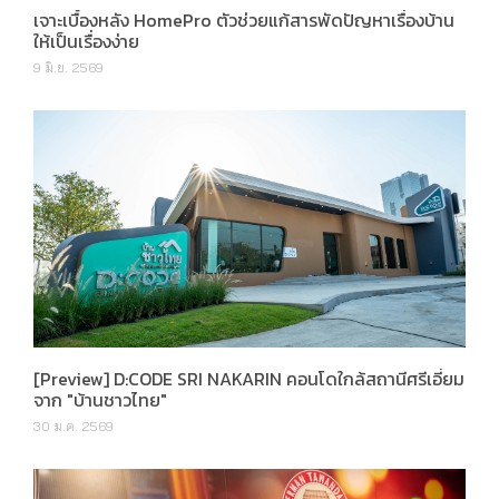
เจาะเบื้องหลัง HomePro ตัวช่วยแก้สารพัดปัญหาเรื่องบ้าน
ให้เป็นเรื่องง่าย
9 มิ.ย. 2569
[Preview] D:CODE SRI NAKARIN คอนโดใกล้สถานีศรีเอี่ยม
จาก "บ้านชาวไทย"
30 ม.ค. 2569