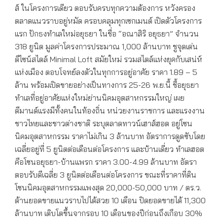
ส์ ในโครงการเดียว ตอบรับครบทุกความต้องการ หวังครอง
ตลาดแนวราบอยู่หมัด ครอบคลุมทุกเซกเมนต์ เปิดตัวโครงการ
แรก ปักธงทำเลใหม่อยุธยา ในชื่อ “อณาสิริ อยุธยา” จำนวน
318 ยูนิต มูลค่าโครงการประมาณ 1,000 ล้านบาท ชูจุดเด่น
ดีไซน์สไตล์ Minimal Loft สมัยใหม่ รวมสไตล์แห่งยุคกับเสน่ห์
แห่งเมือง ตอบโจทย์ลงตัวในทุกการอยู่อาศัย ราคา 1.89 – 5
ล้าน พร้อมเปิดขายอย่างเป็นทางการ 25-26 พ.ย.นี้ ชี้อยุธยา
ทำเลที่อยู่อาศัยแห่งใหม่ย่านนิคมอุตสาหกรรมใหญ่ เผย
ดีมานด์แรงมีทั้งคนในท้องถิ่น หน่วยงานราชการ และแรงงาน
ชาวไทยและชาวต่างชาติ ระบุตลาดทาวน์เฮาส์ฮอต อยู่โซน
นิคมอุตสาหกรรม ราคาไม่เกิน 3 ล้านบาท อัตราการดูดซับโดย
เฉลี่ยอยู่ที่ 5 ยูนิตต่อเดือนต่อโครงการ และบ้านเดี่ยว ทำเลฮอต
คือโซนอยุธยา-บ้านแพรก ราคา 3.00-4.99 ล้านบาท อัตรา
ตอบรับดีเฉลี่ย 3 ยูนิตต่อเดือนต่อโครงการ ขณะที่ราคาที่ดิน
โซนนิคมอุตสาหกรรมแพงสุด 20,000-50,000 บาท / ตร.ว.
ด้านยอดขายแนวราบไปได้สวย 10 เดือน ปิดยอดขายได้ 11,300
ล้านบาท เติบโตขึ้นจากรอบ 10 เดือนของปีก่อนถึงเกือบ 30%